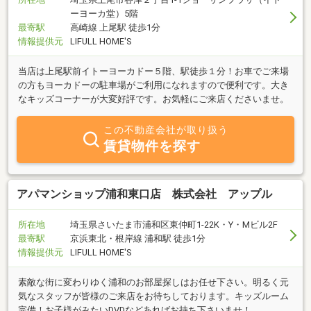
ーヨーカ堂）5階
最寄駅
高崎線 上尾駅 徒歩1分
情報提供元
LIFULL HOME'S
当店は上尾駅前イトーヨーカドー５階、駅徒歩１分！お車でご来場
の方もヨーカドーの駐車場がご利用になれますので便利です。大き
なキッズコーナーが大変好評です。お気軽にご来店くださいませ。
この不動産会社が取り扱う
賃貸物件を探す
アパマンショップ浦和東口店 株式会社 アップル
所在地
埼玉県さいたま市浦和区東仲町1-22K・Y・Mビル2F
最寄駅
京浜東北・根岸線 浦和駅 徒歩1分
情報提供元
LIFULL HOME'S
素敵な街に変わりゆく浦和のお部屋探しはお任せ下さい。明るく元
気なスタッフが皆様のご来店をお待ちしております。キッズルーム
完備！お子様がみたいDVDなどあればお持ち下さいませ！