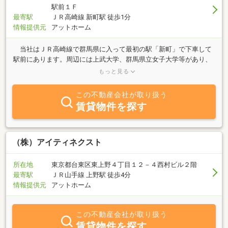
駅前１Ｆ
最寄駅
ＪＲ高崎線 新町駅 徒歩1分
情報提供元
アットホーム
当社はＪＲ高崎線で群馬県に入って最初の駅「新町」で下車して
駅前にあります。周辺には上武大学、群馬県立女子大学等があり、
入学時期には遠くの県より、お部屋を探しに多くの学生さんがご来
もっと見る
店いたします。 土地・新築・中古住宅の売買物件につきまして
は、高崎市、藤岡市、玉村町を中心とした群馬県全地域を営業エリ
この不動産会社が取り扱う
アとし皆様に物件をご紹介させていただいております。 又、当社
賃貸物件を探す
では不動産の「売却」「買取り」「遊休地」の有効活用・「相続」
等による不動産の資産活用などのご相談にも応じております。お気
軽にご来店下さい。（秘密厳守・相談無料）
（株）アイティネクスト
所在地
東京都台東区東上野４丁目１２－４西村ビル２階
最寄駅
ＪＲ山手線 上野駅 徒歩4分
情報提供元
アットホーム
この不動産会社が取り扱う
賃貸物件を探す