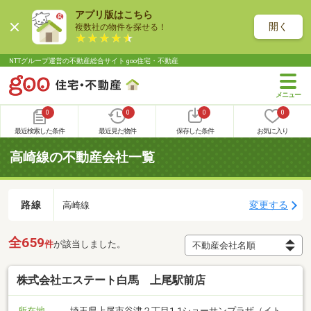
アプリ版はこちら
開く
複数社の物件を探せる！
NTTグループ運営の不動産総合サイト goo住宅・不動産
0
0
0
0
最近検索した条件
最近見た物件
保存した条件
お気に入り
高崎線の不動産会社一覧
路線
変更する
高崎線
全659
件
が該当しました。
株式会社エステート白馬 上尾駅前店
所在地
埼玉県上尾市谷津２丁目1-1ショーサンプラザ（イト