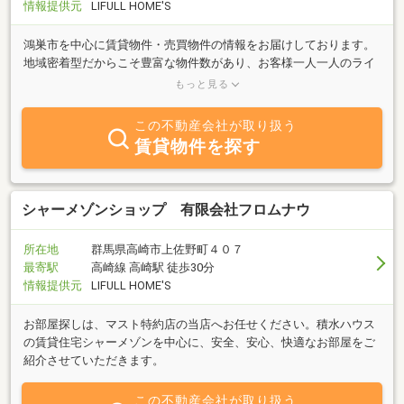
情報提供元
LIFULL HOME'S
鴻巣市を中心に賃貸物件・売買物件の情報をお届けしております。
地域密着型だからこそ豊富な物件数があり、お客様一人一人のライ
フスタイルやお部屋のこだわりに合わせて最適な物件を一緒にお探
もっと見る
しします。
この不動産会社が取り扱う
賃貸物件を探す
シャーメゾンショップ 有限会社フロムナウ
所在地
群馬県高崎市上佐野町４０７
最寄駅
高崎線 高崎駅 徒歩30分
情報提供元
LIFULL HOME'S
お部屋探しは、マスト特約店の当店へお任せください。積水ハウス
の賃貸住宅シャーメゾンを中心に、安全、安心、快適なお部屋をご
紹介させていただきます。
この不動産会社が取り扱う