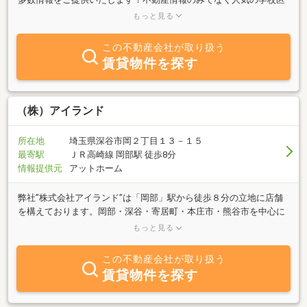
や地域情報まで３名の女性スタッフがきめ細かい情報提供をいたし
もっと見る
ます。当社は行政書士事務所・建築設計事務所を併設しておりアイ
ライフのお客様には常駐の行政書士・建築士・宅建士・ファイナン
この不動産会社が取り扱う
シャルプランナーが物件の紹介物件調査から資金・税金・相続相談
賃貸物件を探す
そして、お引渡しまで全面的に安心仲介サポートサービスを提供致
します。 アイライフでは完全最良プロサポート実現のため、お客
様からの御相談は営業社員でなく[有資格相談係兼代表者]が直接承り
ますので事前に御連絡を頂けます様、お願い申し上げます。よろし
（株）アイランド
ければ一度、アイライフの実力をお試し下さい！！●ＨＰをご覧い
ただきお問合せ下さい→http://www.leadjapan.jp/16ai-life/●不動産
所在地
埼玉県深谷市岡２丁目１３－１５
調査専門ＨＰ⇒http://www.kojin-baibai.com/はコチラ
最寄駅
ＪＲ高崎線 岡部駅 徒歩8分
情報提供元
アットホーム
弊社”株式会社アイランド”は「岡部」駅から徒歩８分の立地に店舗
を構えております。岡部・深谷・寄居町・本庄市・熊谷市を中心に
お部屋探しから不動産の購入、不動産売却のご相談まで幅広く行っ
もっと見る
ております。ＨＰでご覧になられた物件はもちろん、ＨＰには掲載
がない物件のご要望がありましたらお気軽にお問い合わせくださ
この不動産会社が取り扱う
い。
賃貸物件を探す