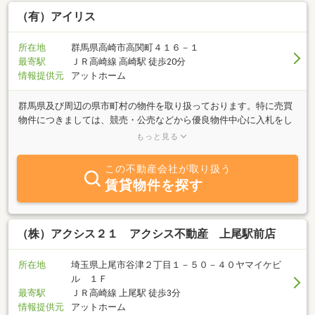
（有）アイリス
所在地
群馬県高崎市高関町４１６－１
最寄駅
ＪＲ高崎線 高崎駅 徒歩20分
情報提供元
アットホーム
群馬県及び周辺の県市町村の物件を取り扱っております。特に売買
物件につきましては、競売・公売などから優良物件中心に入札をし
ております。落札できた物件を一般の方々が購入し易いように、開
もっと見る
発しすぐ家を建てられるようにしてから、販売活動を行っておりま
す。皆様の希望物件の調査事業にも力を入れております。希望条件
この不動産会社が取り扱う
を電話かメールにてお聞かせ願います。全力を挙げて調査し、要望
賃貸物件を探す
を満たす物件が見つかりましたら、物件資料を送付させて頂きま
す。また、競売及び公売物件のサポートも行っております。お気軽
にご相談頂ければ幸いです。
（株）アクシス２１ アクシス不動産 上尾駅前店
所在地
埼玉県上尾市谷津２丁目１－５０－４０ヤマイケビ
ル １Ｆ
最寄駅
ＪＲ高崎線 上尾駅 徒歩3分
情報提供元
アットホーム