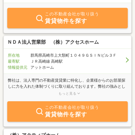
この不動産会社が取り扱う
賃貸物件を探す
ＮＤＡ法人営業部 （株）アクセスホーム
所在地
群馬県高崎市上大類町１０４９ＧＳＩＮビル３Ｆ
最寄駅
ＪＲ高崎線 高崎駅
情報提供元
アットホーム
弊社は、法人専門の不動産賃貸業に特化し、企業様からのお部屋探
しに力を入れた体制づくりに取り組んでおります。弊社の強みとし
て在籍しているスタッフの大半が不動産業界に精通すると共に、豊
もっと見る
富な経験と多彩な不動産知識を兼ね備えております。当然のことで
すが「お客様が希望されている物件を紹介すること」が最も重要な
この不動産会社が取り扱う
仕事と考えております。また、加えて当社スタッフ全員がこれと同
賃貸物件を探す
様に力を入れていることがあります。１．契約時における経費削減
２．入居後のトラブル対応３．社宅担当者様への業務負担軽減で
す。以上のことを全て迅速且つ効果的に行うことをモットーとして
おります。些細なことでもまずはお気軽にお問い合わせ下さい。ま