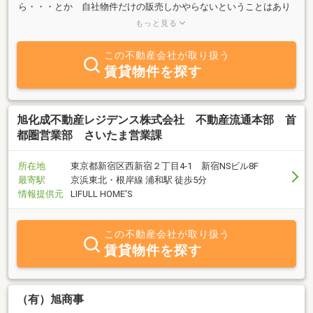
ら・・・とか 自社物件だけの販売しかやらないということはあり
ません。賃貸から賃貸管理、土地建物の仲介から買い取りまで不動
もっと見る
産に関してどの分野にも精通したプロフェッショナルが皆様をお待
ちしております。 デベロッパー・ハウスメーカーで住宅の設計を
この不動産会社が取り扱う
経験したからこそ、お客様視線で住まいのご提案ができます。また
賃貸物件を探す
住宅取得に必要な資金計画や税制なども、ファイナンシャルプラン
ナーや住宅ローンアドバイザーなどの専門スタッフが丁寧にお答え
できます。 新しい街、新しい暮らしの生活を応援するアクトは、
完全お客様主義です。お客様の目的に合わせて物件をご紹介するの
旭化成不動産レジデンス株式会社 不動産流通本部 首
で、「こっちの物件のほうが儲かる」からだとか「自社物件」だか
都圏営業部 さいたま営業課
らという基準で物件を勧めたりいたしません。どんな些細なことで
も、できる限りお手伝いさせていただきます。"
所在地
東京都新宿区西新宿２丁目4-1 新宿NSビル8F
最寄駅
京浜東北・根岸線 浦和駅 徒歩5分
情報提供元
LIFULL HOME'S
この不動産会社が取り扱う
賃貸物件を探す
（有）旭商事