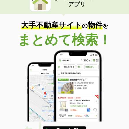
アプリ
大手不動産サイト
物件
の
を
まとめて検索！