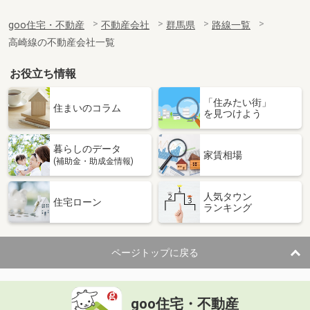
goo住宅・不動産
不動産会社
群馬県
路線一覧
高崎線の不動産会社一覧
お役立ち情報
「住みたい街」
住まいのコラム
を見つけよう
暮らしのデータ
家賃相場
(補助金・助成金情報)
人気タウン
住宅ローン
ランキング
ページトップに戻る
goo住宅・不動産