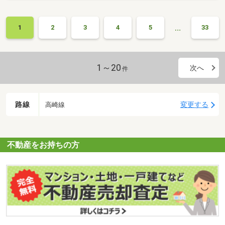
…
1
2
3
4
5
33
1～20
次へ
件
路線
変更する
高崎線
不動産をお持ちの方