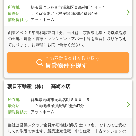
所在地
埼玉県さいたま市浦和区東高砂町１４－１
最寄駅
ＪＲ京浜東北・根岸線 浦和駅 徒歩1分
情報提供元
アットホーム
創業昭和２７年浦和駅東口１分。当社は、京浜東北線・埼京線沿線
の土地・建物・貸家・マンション・アパート等を豊富に取りそろえ
ております。お気軽にお問い合せください。
この不動産会社が取り扱う
賃貸物件を探す
朝日不動産（株） 高崎本店
所在地
群馬県高崎市元島名町６９０－５
最寄駅
ＪＲ高崎線 倉賀野駅 徒歩47分
情報提供元
アットホーム
当社は営業スタッフ全員が宅地建物取引士（３名）ですのでご安心
してお取引できます。新築建売住宅・中古住宅・中古マンションの