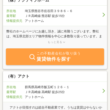
（株）アクティブホーム
た、法人以外にも賃貸管理業務・賃貸仲介業務・その他、不動産に
かかわることすべて力を入れており、専門スタッフも多数在籍して
所在地
埼玉県熊谷市佐谷田３９８６－６
おります。社宅をお探しの法人様、お部屋探しのご入居者様、その
最寄駅
ＪＲ高崎線 熊谷駅 徒歩15分
他住居に関することについては、弊社までお気軽にお問い合わせ下
情報提供元
アットホーム
さいませ。
弊社のホームページにお越し頂き、誠に有難うございます。弊社
は、埼玉県北部エリア物件情報を中心に多数取り扱っています。ま
た、当社だけでしか扱っていない物件も複数ご用意しています！良
もっと見る
い物件が見つからない方、上手に物件探しが進まない方、初めてお
探しされる方もお気軽にお問い合わせ下さい！本当にお客様に喜ん
この不動産会社が取り扱う
で頂くことができるように、親切・丁寧・真心対応をモットーに豊
賃貸物件を探す
富な経験と情報力で、自信を持ってお客様の物件探しをお手伝いさ
せて頂きます！！また弊社は保育士も在籍しておりますので、小さ
なお子様連れの方も安心してごゆっくり建物内覧して頂けます♪
（有）アクト
所在地
群馬県高崎市飯玉町１２６－１
最寄駅
ＪＲ高崎線 高崎駅 徒歩25分
情報提供元
アットホーム
アクトが目指すのは総合不動産業です。うちは賃貸はやらないか