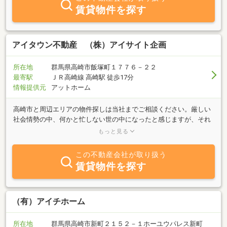
賃貸物件を探す
アイタウン不動産 （株）アイサイト企画
所在地
群馬県高崎市飯塚町１７７６－２２
最寄駅
ＪＲ高崎線 高崎駅 徒歩17分
情報提供元
アットホーム
高崎市と周辺エリアの物件探しは当社までご相談ください。厳しい
社会情勢の中、何かと忙しない世の中になったと感じますが、それ
でも欠かせないのが、衣・食・住そんなあなたの大切な
もっと見る
「住」・・・賃貸から売買まで当社では、思いをかたちに変えるお
手伝い！をモットーに日々邁進していく所存です。また空室にお困
この不動産会社が取り扱う
りのオーナー様からもご相談を承っております。リフォームしたが
賃貸物件を探す
入居が付かない。家賃を下げたのに入居が付かない。空室があって
銀行のローンが大変。まずはご相談ください。より良い解決方法を
ご提示できると思います。皆様からのお問い合わせをお待ちしてお
ります。宜しくお願い申し上げます。
（有）アイチホーム
所在地
群馬県高崎市新町２１５２－１ホーユウパレス新町