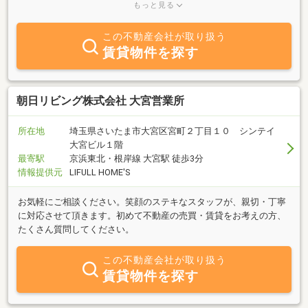
購入やアパート・戸建て・テナントの賃貸も行っています。また、
もっと見る
お持ちの不動産の売却や収益物件（アパート経営や管理）もお気軽
にご相談下さい。
この不動産会社が取り扱う
賃貸物件を探す
朝日リビング株式会社 大宮営業所
所在地
埼玉県さいたま市大宮区宮町２丁目１０ シンテイ
大宮ビル１階
最寄駅
京浜東北・根岸線 大宮駅 徒歩3分
情報提供元
LIFULL HOME'S
お気軽にご相談ください。笑顔のステキなスタッフが、親切・丁寧
に対応させて頂きます。初めて不動産の売買・賃貸をお考えの方、
たくさん質問してください。
この不動産会社が取り扱う
賃貸物件を探す