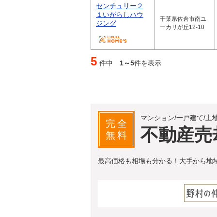
センチュリー２
１いがらしハウ
千葉県佐倉市南ユ
ジング
ーカリが丘12-10
5
件中
1～5
件を表示
マンション/一戸建て/土
完全
不動産売
無料
最高価格も相場も分かる！大手から地