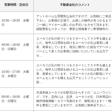
営業時間・定休日
不動産会社のコメント
アットホームな雰囲気な会社ですので、お気軽にご来店
10:00～18:00 水曜
下さい。お客様の立場で、お探しの物件が見つかるまで
日
ご一緒にマイホーム探しのお手伝いをさせて頂きます。
経験豊富なスタッフが、豊富な情報量でご希望物件の…
ユーカリが丘の街づくりをスタートして４０年を越えま
した。毎年人口増加を続けるユーカリが丘は着実に成
09:00～18:00 土曜
長、発展をしています。地元に根付いた総合でデベロッ
日・日曜日
パーとして多くのお客様に信頼いただいている山万ア
セ…
ユーカリが丘の街づくりをスタートして５０年を越えま
した。毎年人口増加を続けるユーカリが丘は着実に成
10:00～17:00 火曜
長、発展をしています。そのユーカリが丘の駅前にマイ
日、水曜日
ホームセンターを構える山万アセットソリューション
部…
京成本線ユーカリが丘駅北口からすぐの「ユニハウジン
09:00～18:00 土曜
グ」です。店内には、志津、ユーカリが丘、臼井周辺の
日・日曜日
物件情報満載！カラー写真付きで、御覧頂けます！！物
件も豊富にございますので、お気軽に御来店下さい。…