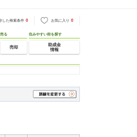
0
0
存した検索条件
お気に入り
売る
住みやすい街を探す
助成金
売却
情報