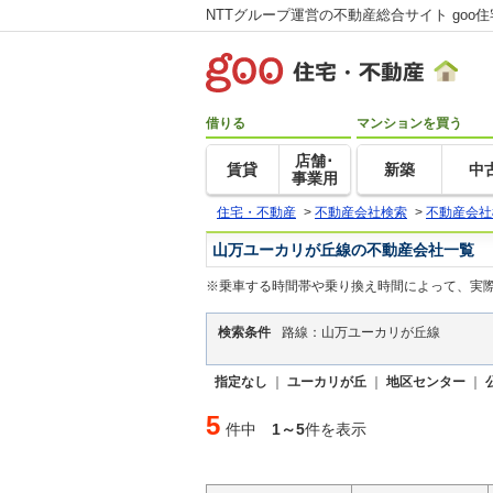
NTTグループ運営の不動産総合サイト goo
借りる
マンションを買う
店舗･
賃貸
新築
中
事業用
住宅・不動産
>
不動産会社検索
>
不動産会社
山万ユーカリが丘線の不動産会社一覧
※乗車する時間帯や乗り換え時間によって、実
検索条件
路線：山万ユーカリが丘線
指定なし
｜
ユーカリが丘
｜
地区センター
｜
5
件中
1～5
件を表示