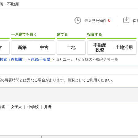
住宅・不動産
0
最近見た物件
保
一戸建てを買う
建てる
投資する
不動産
古
新築
中古
土地
土地活用
投資
検索（首都圏）
>
路線/千葉県
>
山万ユーカリが丘線の不動産会社一覧
際の所要時間とは異なる場合があります。目安としてご利用ください。
公園
｜
女子大
｜
中学校
｜
井野