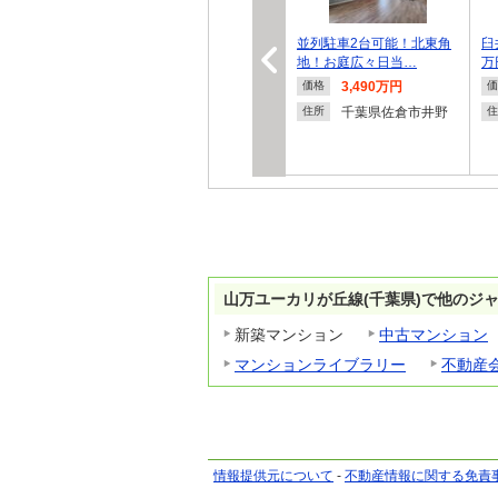
並列駐車2台可能！北東角
臼
地！お庭広々日当…
万
3,490万円
価格
価
千葉県佐倉市井野
住所
住
山万ユーカリが丘線(千葉県)で他のジ
新築マンション
中古マンション
マンションライブラリー
不動産
情報提供元について
-
不動産情報に関する免責