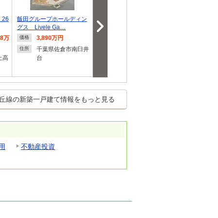
26
飯田グループホールディン
【新発表】さくらスマイル
佐倉市臼井 
グス Livele Ga…
タウン～全３９…
戸建て 全２
88万
3,890万円
1,990万円～2,990万
4,499
価格
価格
価格
円
千葉県佐倉市南臼井
千葉県
住所
住所
上高
台
千葉県佐倉市上志津
住所
丘線の新築一戸建て情報をもっと見る
用
不動産投資