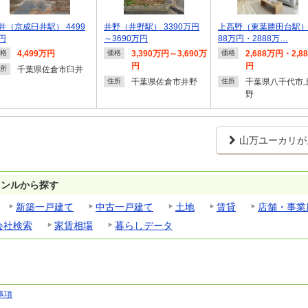
井（京成臼井駅） 4499
井野（井野駅） 3390万円
上高野（東葉勝田台駅） 
円
～3690万円
88万円・2888万…
4,499万円
3,390万円～3,690万
2,688万円・2,8
格
価格
価格
円
円
千葉県佐倉市臼井
所
千葉県佐倉市井野
千葉県八千代市
住所
住所
野
山万ユーカリが
ャンルから探す
新築一戸建て
中古一戸建て
土地
賃貸
店舗・事業
会社検索
家賃相場
暮らしデータ
事項