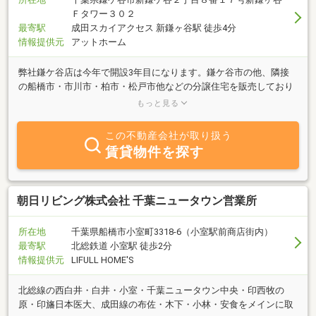
Ｆタワー３０２
最寄駅
成田スカイアクセス 新鎌ヶ谷駅 徒歩4分
情報提供元
アットホーム
弊社鎌ケ谷店は今年で開設3年目になります。鎌ケ谷市の他、隣接
の船橋市・市川市・柏市・松戸市他などの分譲住宅を販売しており
ます。長期優良住宅・ZEH水準を上回る断熱等級6・耐震等級最高ラ
もっと見る
ンクの3の高品質な住宅を提供しております。
この不動産会社が取り扱う
賃貸物件を探す
朝日リビング株式会社 千葉ニュータウン営業所
所在地
千葉県船橋市小室町3318-6（小室駅前商店街内）
最寄駅
北総鉄道 小室駅 徒歩2分
情報提供元
LIFULL HOME'S
北総線の西白井・白井・小室・千葉ニュータウン中央・印西牧の
原・印旛日本医大、成田線の布佐・木下・小林・安食をメインに取