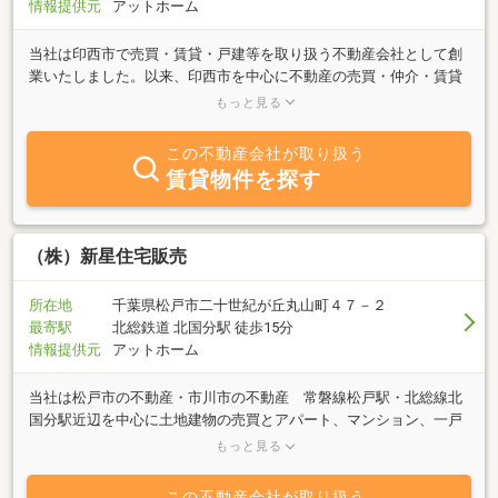
情報提供元
アットホーム
当社は印西市で売買・賃貸・戸建等を取り扱う不動産会社として創
業いたしました。以来、印西市を中心に不動産の売買・仲介・賃貸
の管理・コンサルティング等を行っております。土地・住宅を売り
もっと見る
たい又は貸したい、賃貸住宅・店舗を探している等些細な事でも構
いません。ご相談・ご質問など御座いましたら、お気軽にお問い合
この不動産会社が取り扱う
わせ下さいませ。皆様のご来店をスタッフ一同心よりお待ちしてお
賃貸物件を探す
ります。
（株）新星住宅販売
所在地
千葉県松戸市二十世紀が丘丸山町４７－２
最寄駅
北総鉄道 北国分駅 徒歩15分
情報提供元
アットホーム
当社は松戸市の不動産・市川市の不動産 常磐線松戸駅・北総線北
国分駅近辺を中心に土地建物の売買とアパート、マンション、一戸
建て賃貸・管理を取り扱っております。「売りたい」 「買いた
もっと見る
い」 「借りたい」 「貸したい」ご希望の方、又 不動産に関す
ることなら何でもお気軽にご相談下さい。地元に精通した情報と経
この不動産会社が取り扱う