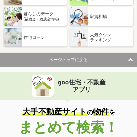
暮らしのデータ
家賃相場
(補助金・助成金情報)
人気タウン
住宅ローン
ランキング
ページトップに戻る
goo住宅・不動産
アプリ
大手不動産サイト
物件
の
を
まとめて検索！