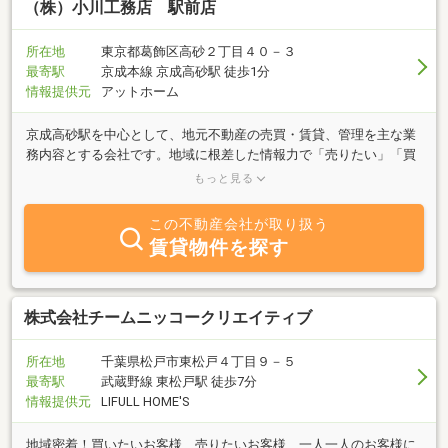
（株）小川工務店 駅前店
所在地
東京都葛飾区高砂２丁目４０－３
最寄駅
京成本線 京成高砂駅 徒歩1分
情報提供元
アットホーム
京成高砂駅を中心として、地元不動産の売買・賃貸、管理を主な業
務内容とする会社です。地域に根差した情報力で「売りたい」「買
いたい」「借りたい」など、不動産の事ならどんな些細な事でも当
もっと見る
社スタッフがお客様の立場に立って物件探しのお手伝いを致しま
す。当社は気軽に立寄ることのできる"街の不動産屋”を目指してお
この不動産会社が取り扱う
ります。住まい探しのことなら何でもご相談下さい！
賃貸物件を探す
株式会社チームニッコークリエイティブ
所在地
千葉県松戸市東松戸４丁目９－５
最寄駅
武蔵野線 東松戸駅 徒歩7分
情報提供元
LIFULL HOME'S
地域密着！買いたいお客様、売りたいお客様、一人一人のお客様に