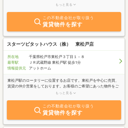
ております。賃貸・売買から土地の有効活用まで、不動産に関する
もっと見る
どんなご相談にも親身になって対応させていただきます。
この不動産会社が取り扱う
賃貸物件を探す
スターツピタットハウス（株） 東松戸店
所在地
千葉県松戸市東松戸３丁目１－８
最寄駅
ＪＲ武蔵野線 東松戸駅 徒歩1分
情報提供元
アットホーム
東松戸駅のロータリーに位置するお店です。東松戸を中心に売買、
賃貸の仲介営業をしております。お客様のご希望にあった物件をご
紹介できるように、精一杯頑張りますので、是非一度ご来店くださ
もっと見る
いませ。スタッフ一同心よりお待ち申し上げております。(※ご来店
の際は事前のご予約を頂ければスムーズにご対応できます。）
この不動産会社が取り扱う
賃貸物件を探す