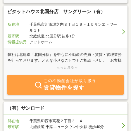
ピタットハウス北国分店 サングリーン（有）
所在地
千葉県市川市堀之内３丁目１９－１５サンエトワー
ル１Ｆ
最寄駅
北総鉄道 北国分駅 徒歩1分
情報提供元
アットホーム
弊社は北総線『北国分駅』を中心に不動産の売買・賃貸・管理業務
を行っております。どんな小さなことでもご相談下さい。 お客様
のご希望に合う物件を親切・丁寧にご紹介させていただきます。
もっと見る
内見希望の際はお気軽にメール・電話等でお問合せください。 皆
様のご来店をスタッフ一同心よりお待ちしております。
この不動産会社が取り扱う
賃貸物件を探す
（有）サンロード
所在地
千葉県印西市高花２丁目３－４
最寄駅
北総鉄道 千葉ニュータウン中央駅 徒歩40分