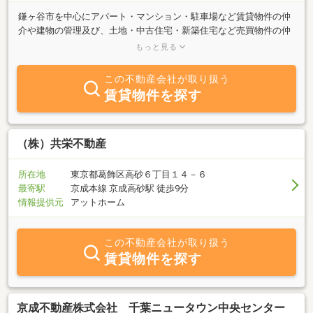
鎌ヶ谷市を中心にアパート・マンション・駐車場など賃貸物件の仲
介や建物の管理及び、土地・中古住宅・新築住宅など売買物件の仲
介、新築住宅の分譲販売を行っています。「借りたい」「貸した
もっと見る
い」「買いたい」「売りたい」などのご質問は何でもご相談下さ
い。当社ではお客様のご要望にお応えできる様色々な物件を取り揃
この不動産会社が取り扱う
えています。又、メールなどでのお部屋探しも受け付けていますの
賃貸物件を探す
で、お忙しくて来店できない方や遠方にお住まいの方でもお気軽に
お問合せ下さい。社員一同心より皆様のご来店をお待ちしておりま
す。
（株）共栄不動産
所在地
東京都葛飾区高砂６丁目１４－６
最寄駅
京成本線 京成高砂駅 徒歩9分
情報提供元
アットホーム
この不動産会社が取り扱う
賃貸物件を探す
京成不動産株式会社 千葉ニュータウン中央センター