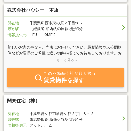
株式会社ハウシー 本店
所在地
千葉県印西市東の原２丁目26-7
最寄駅
北総鉄道 印西牧の原駅 徒歩9分
情報提供元
LIFULL HOME'S
新しいお家の事なら、当店にお任せください。最新情報や未公開物
件などお客様のご希望に近い物件を揃えてお待ちしております。お
問い合わせは、お気軽に。年中無休のハウシーをこれからも宜しく
もっと見る
お願いいたします。
この不動産会社が取り扱う
賃貸物件を探す
関東住宅（株）
所在地
千葉県鎌ケ谷市新鎌ケ谷２丁目８－２１
最寄駅
東武野田線 新鎌ケ谷駅 徒歩1分
情報提供元
アットホーム