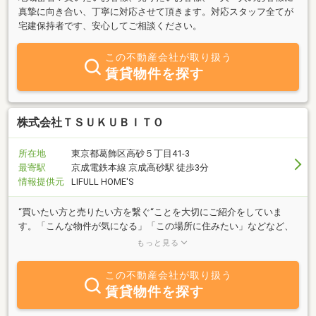
真摯に向き合い、丁寧に対応させて頂きます。対応スタッフ全てが
宅建保持者です、安心してご相談ください。
この不動産会社が取り扱う
賃貸物件を探す
株式会社ＴＳＵＫＵＢＩＴＯ
所在地
東京都葛飾区高砂５丁目41-3
最寄駅
京成電鉄本線 京成高砂駅 徒歩3分
情報提供元
LIFULL HOME'S
“買いたい方と売りたい方を繋ぐ“ことを大切にご紹介をしていま
す。「こんな物件が気になる」「この場所に住みたい」などなど、
ご相談も承ります！お客様の物件選びをぜひ当社にお任せください
もっと見る
ませ！
この不動産会社が取り扱う
賃貸物件を探す