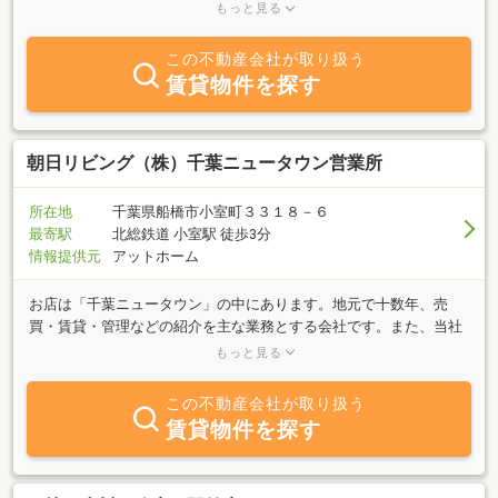
り扱っています。情報の量・質ときめ細かい対応を心がけていま
もっと見る
す。
この不動産会社が取り扱う
賃貸物件を探す
朝日リビング（株）千葉ニュータウン営業所
所在地
千葉県船橋市小室町３３１８－６
最寄駅
北総鉄道 小室駅 徒歩3分
情報提供元
アットホーム
お店は「千葉ニュータウン」の中にあります。地元で十数年、売
買・賃貸・管理などの紹介を主な業務とする会社です。また、当社
発行の千葉ニュータウン情報誌「アリス」も地域の皆様に大変ご好
もっと見る
評頂いております。「売りたい」、「買いたい」、「貸したい」、
「借りたい」ご希望の方、「千葉ニュータウンに関する質問」、
この不動産会社が取り扱う
「不動産全般に関する質問」等、豊富な情報力でスピーディーな対
賃貸物件を探す
応を心がけておりますので、何でもご相談ください！！