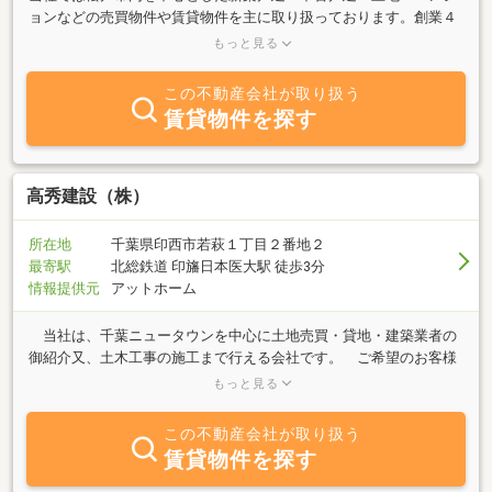
ョンなどの売買物件や賃貸物件を主に取り扱っております。創業４
０年になる情報量を駆使して、お住まい探しのお手伝いを全力でサ
もっと見る
ポートさせていただきます。 まずはお気軽にお問い合わせくだ
さい。
この不動産会社が取り扱う
賃貸物件を探す
高秀建設（株）
所在地
千葉県印西市若萩１丁目２番地２
最寄駅
北総鉄道 印旛日本医大駅 徒歩3分
情報提供元
アットホーム
当社は、千葉ニュータウンを中心に土地売買・貸地・建築業者の
御紹介又、土木工事の施工まで行える会社です。 ご希望のお客様
は「不動産・土木工事」の事なら、お気軽に御相談下さい。お客様
もっと見る
のご希望を社員一丸となり、スピーディーに対応して参ります。
この不動産会社が取り扱う
賃貸物件を探す