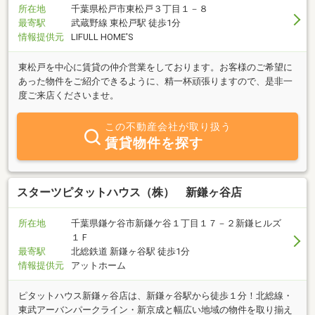
所在地
千葉県松戸市東松戸３丁目１－８
最寄駅
武蔵野線 東松戸駅 徒歩1分
情報提供元
LIFULL HOME'S
東松戸を中心に賃貸の仲介営業をしております。お客様のご希望に
あった物件をご紹介できるように、精一杯頑張りますので、是非一
度ご来店くださいませ。
この不動産会社が取り扱う
賃貸物件を探す
スターツピタットハウス（株） 新鎌ヶ谷店
所在地
千葉県鎌ケ谷市新鎌ケ谷１丁目１７－２新鎌ヒルズ
１Ｆ
最寄駅
北総鉄道 新鎌ヶ谷駅 徒歩1分
情報提供元
アットホーム
ピタットハウス新鎌ヶ谷店は、新鎌ヶ谷駅から徒歩１分！北総線・
東武アーバンパークライン・新京成と幅広い地域の物件を取り揃え