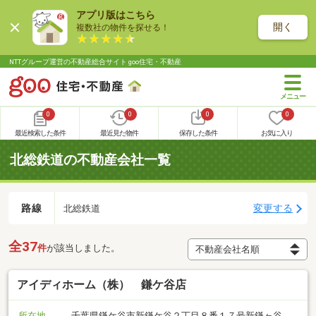
アプリ版はこちら
開く
複数社の物件を探せる！
NTTグループ運営の不動産総合サイト goo住宅・不動産
0
0
0
0
最近検索した条件
最近見た物件
保存した条件
お気に入り
北総鉄道の不動産会社一覧
路線
変更する
北総鉄道
全37
件
が該当しました。
アイディホーム（株） 鎌ケ谷店
所在地
千葉県鎌ケ谷市新鎌ケ谷２丁目８番１７号新鎌ヶ谷