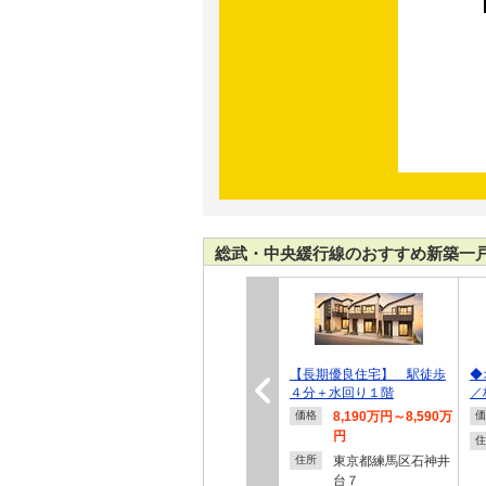
総武・中央緩行線のおすすめ新築一
【長期優良住宅】 駅徒歩
◆
４分＋水回り１階
／
8,190万円～8,590万
価格
価
円
住
東京都練馬区石神井
住所
台７