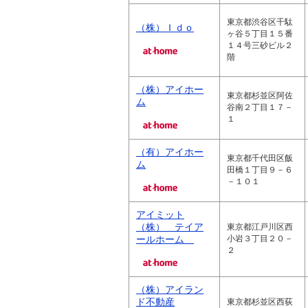
東京都渋谷区千駄
（株）Ｉｄｏ
ヶ谷５丁目１５番
１４号三砂ビル２
階
（株）アイホー
東京都杉並区阿佐
ム
谷南２丁目１７－
１
（有）アイホー
東京都千代田区飯
ム
田橋１丁目９－６
－１０１
アイミット
（株） テイア
東京都江戸川区西
ールホーム
小岩３丁目２０－
２
（株）アイラン
ド不動産
東京都杉並区西荻