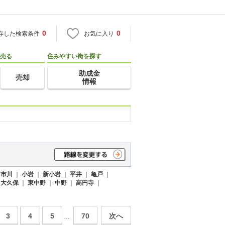
0
0
存した検索条件
お気に入り
売る
住みやすい街を探す
助成金
売却
情報
｜
市川
｜
小岩
｜
新小岩
｜
平井
｜
亀戸
｜
｜
大久保
｜
東中野
｜
中野
｜
高円寺
｜
3
4
5
70
次へ
…