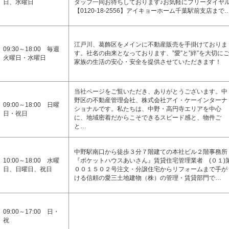
日、水曜日
タッフ一同お待ちしております♪お気軽にフリーダイヤ
【0120-18-2556】アイキョーホーム千葉駅前支店まで
江戸川、葛飾区をメインに不動産販売を手掛けておりま
09:30～18:00 毎週
す。社名の由来となっております、”愛”と”絆”を大切に
火曜日・水曜日
家族の生活の安心・安全を提供させていただきます！
当社ページをご覧いただき、ありがとうございます。中
野区の不動産管理会社、株式会社アイ・ケーインターナ
09:00～18:00 日曜
ショナルです。私たちは、中野・高円寺エリアを中心
日・祝日
に、地域密着だからこそできるスピード感と、物件ご
と…
中野駅南口から徒歩３分７階建ての本社ビル２階事務所
10:00～18:00 水曜
『ポケットハウスあいさん』賃貸住宅管理業者 (０１)
日、日曜日、祝日
００１５０２号注文・分譲住宅からリフォームまで手が
ける信頼の愛三土地建物（株）の管理・賃貸部門で…
09:00～17:00 日・
祝