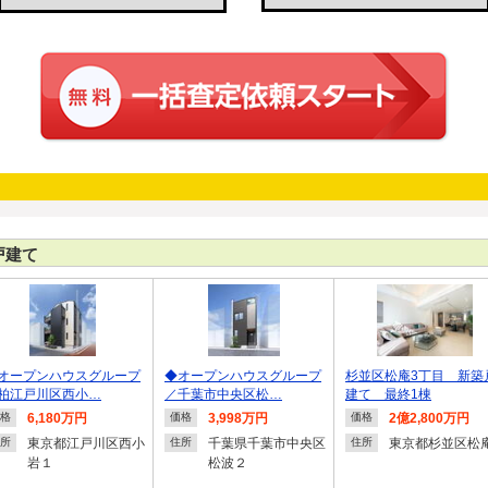
戸建て
オープンハウスグループ
◆オープンハウスグループ
杉並区松庵3丁目 新築
柏江戸川区西小…
／千葉市中央区松…
建て 最終1棟
6,180万円
3,998万円
2億2,800万円
格
価格
価格
東京都江戸川区西小
千葉県千葉市中央区
東京都杉並区松
所
住所
住所
岩１
松波２