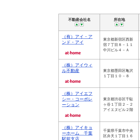
不動産会社名
所在地
（有）アイ・ア
東京都新宿区西新
ンド・アイ
宿７丁目８－１１
中川ビル４－Ａ
（株）アイウィ
ル不動産
東京都墨田区亀沢
１丁目１０－８
（株）アイエフ
シー・コーポレ
東京都渋谷区千駄
ーション
ヶ谷１丁目２－２
アイエヌビル２階
（株）アイキョ
千葉県千葉市中央
ーホーム 千葉
区弁天１丁目１６
駅前支店