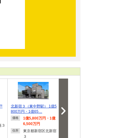
戸
北新宿３（東中野駅） 1億5
北新宿３丁目 新築戸建
武蔵野市境南町
800万円・1億65…
戸建2棟
1億5,800万円・1億
1億5,800万円～1億
1億2,
価格
価格
価格
6,500万円
6,500万円
庵３
東京都
住所
東京都新宿区北新宿
東京都新宿区北新宿
町２
住所
住所
３
３