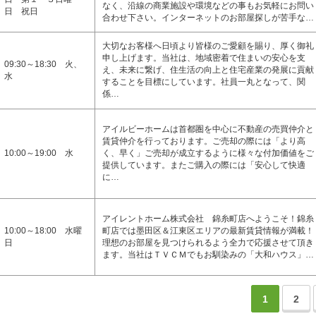
なく、沿線の商業施設や環境などの事もお気軽にお問い
日 祝日
合わせ下さい。インターネットのお部屋探しが苦手な…
大切なお客様へ日頃より皆様のご愛顧を賜り、厚く御礼
申し上げます。当社は、地域密着で住まいの安心を支
09:30～18:30 火、
え、未来に繋げ、住生活の向上と住宅産業の発展に貢献
水
することを目標にしています。社員一丸となって、関
係…
アイルビーホームは首都圏を中心に不動産の売買仲介と
賃貸仲介を行っております。ご売却の際には「より高
10:00～19:00 水
く、早く」ご売却が成立するように様々な付加価値をご
提供しています。またご購入の際には「安心して快適
に…
アイレントホーム株式会社 錦糸町店へようこそ！錦糸
10:00～18:00 水曜
町店では墨田区＆江東区エリアの最新賃貸情報が満載！
日
理想のお部屋を見つけられるよう全力で応援させて頂き
ます。当社はＴＶＣＭでもお馴染みの「大和ハウス」…
1
2