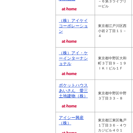
－６第３ライブリ
ービル
（株）アイケイ
コーポレーショ
東京都江戸川区西
ン
小岩２丁目１１－
４
（株）アイ・ケ
ーインターナシ
東京都中野区大和
ョナル
町３丁目９－１９
ＩＫＩビル１Ｆ
ポケットハウス
あいさん 愛三
東京都中野区中野
土地建物（株）
３丁目３３－８
アイシー興産
東京都江東区亀戸
（株）
１丁目３６－４ウ
カジビル４０１