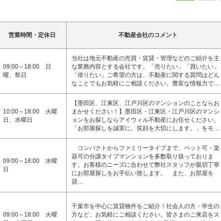
営業時間・定休日
不動産会社のコメント
当社は地元不動産の売買・賃貸・管理などのご紹介を主
09:00～18:00 日
な業務内容とする会社です。「売りたい」「買いたい」
曜、祭日
「借りたい」ご希望の方は、不動産に関する質問はどん
なことでもお気軽にご相談ください。豊富な情報力で…
【墨田区、江東区、江戸川区のマンションのことならお
10:00～18:00 火曜
まかせください！】墨田区・江東区・江戸川区のマンシ
日、水曜日
ョンをお探しならアイウィル不動産にお任せください。
「お部屋探しを誠実に。笑顔を大切にします。」をモ…
コンパクトからファミリータイプまで、ペット可・楽
器可の分譲タイプマンションを多数取り扱っておりま
09:00～18:00 水曜
す。お客様のニーズに合わせて弊社スタッフが親切丁寧
日
にお部屋探しをお手伝い致します。 また、お部屋を
貸…
千葉市を中心に賃貸物件をご紹介！社会人の方・学生の
09:00～18:00 火曜
方など、お気軽にご相談ください。皆さまのご来店をス