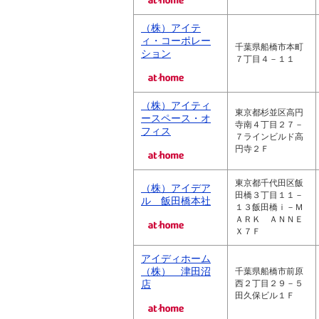
（株）アイテ
ィ・コーポレー
千葉県船橋市本町
ション
７丁目４－１１
（株）アイティ
東京都杉並区高円
ースペース・オ
寺南４丁目２７－
フィス
７ラインビルド高
円寺２Ｆ
東京都千代田区飯
（株）アイデア
田橋３丁目１１－
ル 飯田橋本社
１３飯田橋ｉ－Ｍ
ＡＲＫ ＡＮＮＥ
Ｘ７Ｆ
アイディホーム
（株） 津田沼
千葉県船橋市前原
店
西２丁目２９－５
田久保ビル１Ｆ