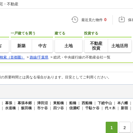
住宅・不動産
0
最近見た物件
保
一戸建てを買う
建てる
投資する
不動産
古
新築
中古
土地
土地活用
投資
検索（首都圏）
>
路線/千葉県
>
総武・中央緩行線の不動産会社一覧
際の所要時間とは異なる場合があります。目安としてご利用ください。
｜
幕張
｜
幕張本郷
｜
津田沼
｜
東船橋
｜
船橋
｜
西船橋
｜
下総中山
｜
本八幡
｜
水道橋
｜
飯田橋
｜
市ケ谷
｜
四ツ谷
｜
信濃町
｜
千駄ケ谷
｜
代々木
｜
新宿
1
2