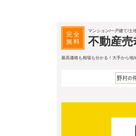
マンション/一戸建て/土
完全
不動産売
無料
最高価格も相場も分かる！大手から地