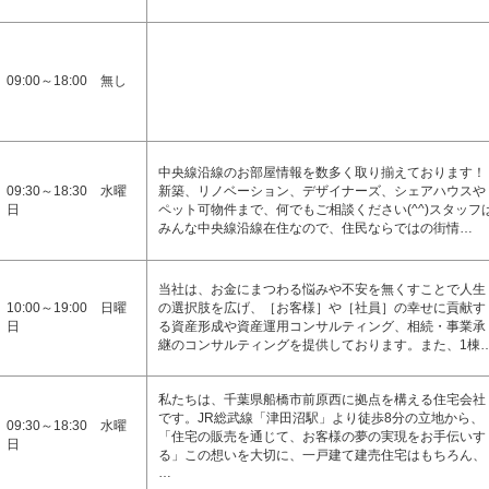
09:00～18:00 無し
中央線沿線のお部屋情報を数多く取り揃えております！
09:30～18:30 水曜
新築、リノベーション、デザイナーズ、シェアハウスや
日
ペット可物件まで、何でもご相談ください(^^)スタッフ
みんな中央線沿線在住なので、住民ならではの街情…
当社は、お金にまつわる悩みや不安を無くすことで人生
10:00～19:00 日曜
の選択肢を広げ、［お客様］や［社員］の幸せに貢献す
日
る資産形成や資産運用コンサルティング、相続・事業承
継のコンサルティングを提供しております。また、1棟
私たちは、千葉県船橋市前原西に拠点を構える住宅会社
です。JR総武線「津田沼駅」より徒歩8分の立地から、
09:30～18:30 水曜
「住宅の販売を通じて、お客様の夢の実現をお手伝いす
日
る」この想いを大切に、一戸建て建売住宅はもちろん、
…