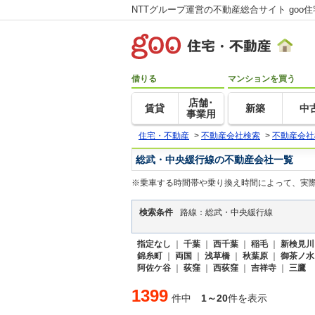
NTTグループ運営の不動産総合サイト goo
借りる
マンションを買う
店舗･
賃貸
新築
中
事業用
住宅・不動産
>
不動産会社検索
>
不動産会社
総武・中央緩行線の不動産会社一覧
※乗車する時間帯や乗り換え時間によって、実
検索条件
路線：総武・中央緩行線
指定なし
｜
千葉
｜
西千葉
｜
稲毛
｜
新検見川
錦糸町
｜
両国
｜
浅草橋
｜
秋葉原
｜
御茶ノ水
阿佐ケ谷
｜
荻窪
｜
西荻窪
｜
吉祥寺
｜
三鷹
1399
件中
1～20
件を表示