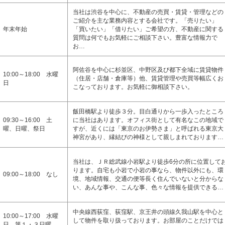
当社は渋谷を中心に、不動産の売買・賃貸・管理などの
ご紹介を主な業務内容とする会社です。「売りたい」
年末年始
「買いたい」「借りたい」ご希望の方、不動産に関する
質問は何でもお気軽にご相談下さい。豊富な情報力で
お…
阿佐谷を中心に杉並区、中野区及び都下全域に賃貸物件
10:00～18:00 水曜
（住居・店舗・倉庫等）他、賃貸管理や売買等幅広くお
日
こなっております。お気軽に御相談下さい。
飯田橋駅より徒歩３分。目白通りから一歩入ったところ
09:30～16:00 土
に当社はあります。オフィス街として有名なこの地域で
曜、日曜、祭日
すが、近くには「東京のお伊勢さま」と呼ばれる東京大
神宮があり、縁結びの神様として親しまれております…
当社は、ＪＲ総武線小岩駅より徒歩6分の所に位置して
ります。自宅も小岩で小岩の事なら、物件以外にも、環
09:00～18:00 なし
境、地域情報、交通の便等長く住んでいないと分からな
い、あんな事や、こんな事、色々な情報を提供できる…
中央線西荻窪、荻窪駅、京王井の頭線久我山駅を中心と
10:00～17:00 水曜
して物件を取り扱っております。お部屋のことだけでは
日 第１・３日曜