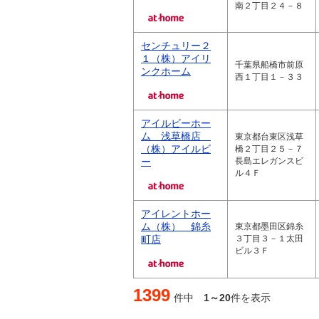
南２丁目２４－８
センチュリー２
１（株）アイリ
千葉県船橋市前原
ンクホーム
西１丁目１－３３
アイルビーホー
ム 浅草橋店
東京都台東区浅草
（株）アイルビ
橋２丁目２５－７
ー
長島エレガンスビ
ル４Ｆ
アイレントホー
ム（株） 錦糸
東京都墨田区錦糸
町店
３丁目３－１太田
ビル３Ｆ
1399
件中
1～20
件を表示