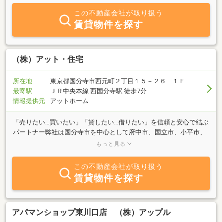
この不動産会社が取り扱う
賃貸物件を探す
（株）アット・住宅
所在地
東京都国分寺市西元町２丁目１５－２６ １Ｆ
最寄駅
ＪＲ中央本線 西国分寺駅 徒歩7分
情報提供元
アットホーム
「売りたい…買いたい」「貸したい…借りたい」を信頼と安心で結ぶ
パートナー弊社は国分寺市を中心として府中市、国立市、小平市、
小金井市の売買物件（マンション、戸建、土地）を中心に幅広く取
もっと見る
り扱い、お客様のあらゆるニーズにお答えすべく日夜事業に取り組
んでおります。弊社のモットーでもあります『親切・丁寧・判りや
この不動産会社が取り扱う
すく』を全面に出し、一人一人のお客様が理解できるまで、納得い
賃貸物件を探す
くまで物件をお探し致しますと共に、ご売却の際は１日も早い売却
が完了しますように、弊社のネットワークを１２０％活用して売却
活動に専念させて頂きます。また、弊社関連事業としまして賃貸物
件のご紹介、オーナー様向け賃貸物件管理、損害保険代理店も行っ
アパマンショップ東川口店 （株）アップル
ておりますので併せてお気軽にご相談下さい。