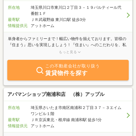
所在地
埼玉県川口市東川口２丁目３－１９パルティール弐
番館１Ｆ
最寄駅
ＪＲ武蔵野線 東川口駅 徒歩3分
情報提供元
アットホーム
単身者からファミリーまで！幅広い物件を揃えております。皆様の
『住まう』思いを実現しましょう！『住まい』へのこだわりを、私
たちに問いかけて下さい。是非、地域物件取扱いNo.１の『アパマ
もっと見る
ンショップ東川口店』へお越し下さいませ。皆様のご来店をスタッ
フ一同心よりお待ちしております。
この不動産会社が取り扱う
賃貸物件を探す
アパマンショップ南浦和店 （株）アップル
所在地
埼玉県さいたま市南区南浦和２丁目３７－３エイム
ワンビル１階
最寄駅
ＪＲ京浜東北・根岸線 南浦和駅 徒歩1分
情報提供元
アットホーム