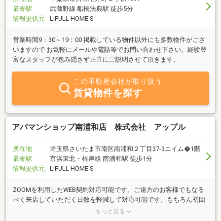
最寄駅
武蔵野線 船橋法典駅 徒歩5分
情報提供元
LIFULL HOME'S
営業時間9：30～19：00 掲載している物件以外にも多数物件がござ
いますので お気軽にメールや電話等でお問い合わせ下さい。経験豊
富なスタッフが包み隠さず正直にご説明させて頂きます。
この不動産会社が取り扱う
賃貸物件を探す
アパマンショップ南浦和店 株式会社 アップル
所在地
埼玉県さいたま市南区南浦和２丁目37-3エイム�1階
最寄駅
京浜東北・根岸線 南浦和駅 徒歩1分
情報提供元
LIFULL HOME'S
ZOOMを利用したWEB契約対応可能です。ご遠方のお客様でもなる
べく来店していただく日数を軽減して対応可能です。もちろん初回
から契約手続きまで１度もご来店いただかなくても手続き可能でご
もっと見る
ざいます。