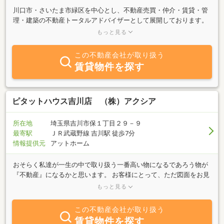
川口市・さいたま市緑区を中心とし、不動産売買・仲介・賃貸・管
理・建築の不動産トータルアドバイザーとして展開しております。
お客様のご希望をお伺いしながら、豊富な情報力でお客様にご満足
もっと見る
して頂ける物件をご紹介しております。不動産に関するお悩み・ご
相談は、ぜひ当社までお気軽にお問い合わせ下さい。社員一同心よ
この不動産会社が取り扱う
りお待ちしております。理物件はファミリータイプの物件が豊富で
賃貸物件を探す
す。大切なぺットと暮らせるお部屋があります。猫ちゃんと暮せる
お部屋もあります。諸条件等、お気軽にご相談下さい。またお建て
替えで短期入居のご相談も承ります。電車でお越しの場合は、弊社
最寄り駅（東川口駅・戸塚安行駅）、ご案内物件の最寄り駅までお
ピタットハウス吉川店 （株）アクシア
迎えに参ります。不動産(売買・賃貸・建築）のことなら何でもご相
談下さい。
所在地
埼玉県吉川市保１丁目２９－９
最寄駅
ＪＲ武蔵野線 吉川駅 徒歩7分
情報提供元
アットホーム
おそらく私達が一生の中で取り扱う一番高い物になるであろう物が
『不動産』になるかと思います。 お客様にとって、ただ図面をお見
せするだけの御用聞きであったり、買ってもらう、借りてもらうコ
もっと見る
トを目的とした営業・セールスマンでは無く、お客様の一生に関わ
る重大事をお手伝いする『生涯のパートナー』であれる事をスタッ
この不動産会社が取り扱う
フ一同目指しております。
賃貸物件を探す