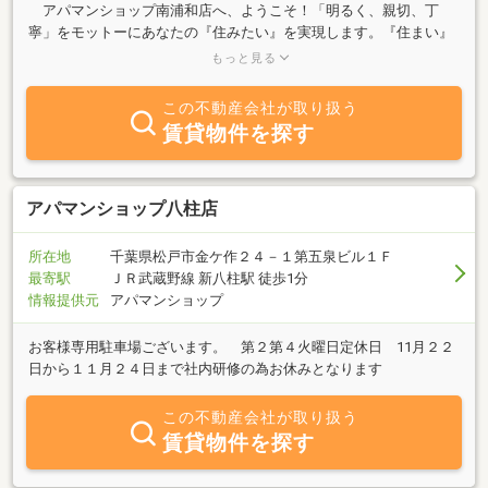
アパマンショップ南浦和店へ、ようこそ！「明るく、親切、丁
寧」をモットーにあなたの『住みたい』を実現します。『住まい』
へのこだわりを、アパマンショップ南浦和店で探してくださいね。
もっと見る
プロ意識と熱意でお部屋探しをさせて頂きます。アパマンショップ
南浦和店の場所はＪＲ京浜東北線・武蔵野線が乗り入れる、『南浦
この不動産会社が取り扱う
和駅東口 ロータリー内』にあります。得意エリアは『南浦和駅周
賃貸物件を探す
辺』はもちろん、さいたま市南区全域＋『武蔵野線東浦和駅周辺』
まで、幅広くカバーいたします。初めての一人暮らしから、何回も
引越しを経験している転勤族のご家族（ファミリー）まで、アパー
トから、高層マンションまで、ワンルームから、４ＬＤＫ以上の物
アパマンショップ八柱店
件など多様な物件情報を揃えております。 皆様の『住まう』思い
を実現しましょう。是非、地域物件取り扱いＮｏ１の『アパマンシ
所在地
千葉県松戸市金ケ作２４－１第五泉ビル１Ｆ
ョップ南浦和店』へお越し下さいませ。皆様のご来店をスタッフ一
最寄駅
ＪＲ武蔵野線 新八柱駅 徒歩1分
同心よりお待ちしております。
情報提供元
アパマンショップ
お客様専用駐車場ございます。 第２第４火曜日定休日 11月２２
日から１１月２４日まで社内研修の為お休みとなります
この不動産会社が取り扱う
賃貸物件を探す