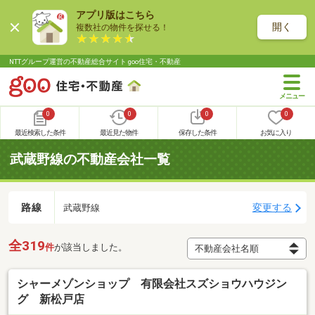
アプリ版はこちら
開く
複数社の物件を探せる！
NTTグループ運営の不動産総合サイト goo住宅・不動産
0
0
0
0
最近検索した条件
最近見た物件
保存した条件
お気に入り
武蔵野線の不動産会社一覧
路線
変更する
武蔵野線
全319
件
が該当しました。
シャーメゾンショップ 有限会社スズショウハウジン
グ 新松戸店