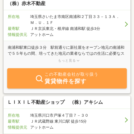
（株）赤木不動産
所在地
埼玉県さいたま市南区南浦和２丁目３３－１３Ａ．
Ｍ．Ｕ．１Ｆ
最寄駅
ＪＲ京浜東北・根岸線 南浦和駅 徒歩3分
情報提供元
アットホーム
南浦和駅東口徒歩３分 駅前通りに新社屋をオープン地元の南浦和
で５５年もの間、培ってきた地元の業者ならではの生活に必要なス
ーパー、学校情報、おいしいレストランまで地元の不動産屋ならで
もっと見る
はの周辺情報をお話ししながらお客様の新居探しをお手伝い致しま
す。赤木不動産は土地・新築分譲、中古マンションから賃貸マンシ
この不動産会社が取り扱う
ョンまで様々な物件を取り扱っています。「今は賃貸でもゆくゆく
賃貸物件を探す
はマンションを購入したい・・・」というお客様でもその将来を見
据えたご提案を致します。小さなことでも不動産の事なら何でもご
相談下さい。
ＬＩＸＩＬ不動産ショップ （株）アキシム
所在地
埼玉県川口市戸塚４丁目７－３０
最寄駅
ＪＲ武蔵野線 東川口駅 徒歩15分
情報提供元
アットホーム