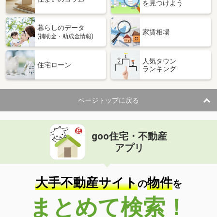
を見つけよう
暮らしのデータ
家賃相場
(補助金・助成金情報)
人気タウン
住宅ローン
ランキング
ページトップに戻る
goo住宅・不動産
アプリ
大手不動産サイト
物件
の
を
まとめて検索！