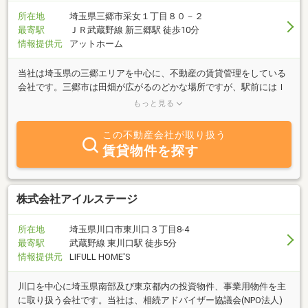
所在地
埼玉県三郷市采女１丁目８０－２
最寄駅
ＪＲ武蔵野線 新三郷駅 徒歩10分
情報提供元
アットホーム
当社は埼玉県の三郷エリアを中心に、不動産の賃貸管理をしている
会社です。三郷市は田畑が広がるのどかな場所ですが、駅前にはＩ
ＫＥＡ・コストコ・ららぽーと新三郷がにとても賑わっています！
もっと見る
また最近ではららぽーと新三郷の中にロピアがオープンし、生活の
利便性が高まっていますお部屋をお探しの方には、女性スタッフが
この不動産会社が取り扱う
きめ細やかな接客を心がけております。地元ならではの豊富な情報
賃貸物件を探す
力を生かして、お客様によりよいご提案ができるよう、精一杯頑張
ります！一人暮らしからファミリーの方まで、どなたでもお気軽に
ご相談下さい。スタッフ一同、心よりお待ちしております。
株式会社アイルステージ
所在地
埼玉県川口市東川口３丁目8-4
最寄駅
武蔵野線 東川口駅 徒歩5分
情報提供元
LIFULL HOME'S
川口を中心に埼玉県南部及び東京都内の投資物件、事業用物件を主
に取り扱う会社です。当社は、相続アドバイザー協議会(NPO法人)