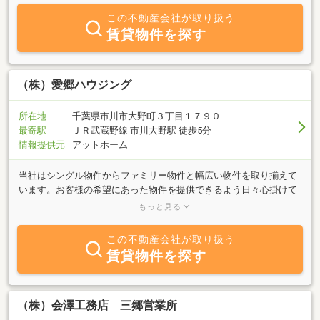
この不動産会社が取り扱う
賃貸物件を探す
（株）愛郷ハウジング
所在地
千葉県市川市大野町３丁目１７９０
最寄駅
ＪＲ武蔵野線 市川大野駅 徒歩5分
情報提供元
アットホーム
当社はシングル物件からファミリー物件と幅広い物件を取り揃えて
います。お客様の希望にあった物件を提供できるよう日々心掛けて
います。新たな生活への第一歩を安心して踏み出せるよう、親身に
もっと見る
なってお部屋をお探し致します。市川エリアの物件は何でもご相談
下さい。お待ちしております。
この不動産会社が取り扱う
賃貸物件を探す
（株）会澤工務店 三郷営業所