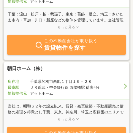
情報提供元
アットホーム
千葉：流山・松戸・柏・我孫子、東京：葛飾・足立、埼玉：さいた
ま市内・草加・川口・新座などの物件を管理しています。当社管理
物件についてご質問・お問い合わせの際はお気軽にご相談くださ
もっと見る
い！みなさまのお問い合わせを心よりお待ちしております。
この不動産会社が取り扱う
賃貸物件を探す
朝日ホーム（株）
所在地
千葉県船橋市西船１丁目１９－２８
最寄駅
ＪＲ総武・中央緩行線 西船橋駅 徒歩4分
情報提供元
アットホーム
当社は、昭和６２年の設立以来、賃貸・売買建築・不動産競売と債
務の処理を得意とし千葉、東京、神奈川、埼玉と広範囲のエリアで
取り引きしています。何故広範囲からお客様が当社を指名して来る
もっと見る
かと言うと、初志貫徹の言葉を大切にし、人生、努力（遊びを控え
仕事を最大の趣味にし頑張る。）出会い（人との出会いを宝と思い
この不動産会社が取り扱う