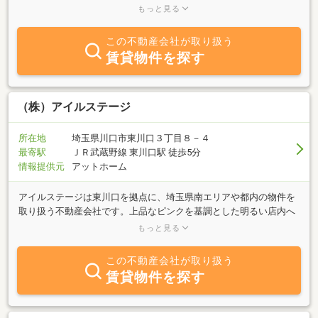
に加盟しておりますので、相続案件などもお気軽にご相談くださ
もっと見る
い。
この不動産会社が取り扱う
賃貸物件を探す
（株）アイルステージ
所在地
埼玉県川口市東川口３丁目８－４
最寄駅
ＪＲ武蔵野線 東川口駅 徒歩5分
情報提供元
アットホーム
アイルステージは東川口を拠点に、埼玉県南エリアや都内の物件を
取り扱う不動産会社です。上品なピンクを基調とした明るい店内へ
は、２体のミッフィ人形がお出迎えします。私どもは、お客様が気
もっと見る
軽に店内へ入りやすい雰囲気を常に心がけております。店頭には、
不動産に関するまめ知識や、東川口エリアガイド（学区一覧や時刻
この不動産会社が取り扱う
表等）といった、お客様がご自由にお持ち頂ける資料を豊富にご用
賃貸物件を探す
意致しております。ご来店大歓迎！！電話やＦＡＸ・Ｅ－ｍａｉｌ
でのお問合わせも随時受け付けております。まずはお客様のご要望
をお聞かせ下さい。誠意をもって対応いたします。