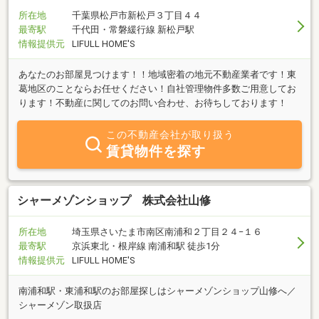
所在地
千葉県松戸市新松戸３丁目４４
最寄駅
千代田・常磐緩行線 新松戸駅
情報提供元
LIFULL HOME'S
あなたのお部屋見つけます！！地域密着の地元不動産業者です！東
葛地区のことならお任せください！自社管理物件多数ご用意してお
ります！不動産に関してのお問い合わせ、お待ちしております！
この不動産会社が取り扱う
賃貸物件を探す
シャーメゾンショップ 株式会社山修
所在地
埼玉県さいたま市南区南浦和２丁目２４−１６
最寄駅
京浜東北・根岸線 南浦和駅 徒歩1分
情報提供元
LIFULL HOME'S
南浦和駅・東浦和駅のお部屋探しはシャーメゾンショップ山修へ／
シャーメゾン取扱店