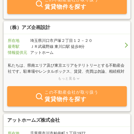
大切にする。）チャンス（常にアンテナを張り良質な物件情報が入
賃貸物件を探す
ったら行動力と決断力で即実行）している為、市場価格よりも安く
お客様に提供する姿勢を常に考え、満足、信頼して頂く為の努力は
絶対に欠かせません。毎日この事を繰り返している内に、お客様が
良い物件を取得し喜ぶ、そこから初めてお客様との信頼関係がスタ
（株）アズ企画設計
ートします。良い物件を提供すれば必ずお客様はお客様を御紹介し
て下さいます。今までの蓄積して来た信用が多大な評価を受けた結
所在地
埼玉県川口市戸塚２丁目１２－２０
果でここまで成長して来れたと感じています。これからも良質な物
最寄駅
ＪＲ武蔵野線 東川口駅 徒歩8分
件を提供出来るように社員全員で頑張っていきますので宜しくお願
情報提供元
アットホーム
い致します。
私たちは、県南エリア及び東京エリアをテリトリーとする不動産会
社です。駐車場やレンタルボックス、賃貸、売買は勿論、相続税対
策、土地有効活用、貸地の借上げなどにも積極的に取りくんでいま
もっと見る
す。私たちの得意技はスピード力です。何でもお気軽にお問い合わ
せ下さい！
この不動産会社が取り扱う
賃貸物件を探す
アットホームズ株式会社
所在地
千葉県市川市柏井町１丁目1977