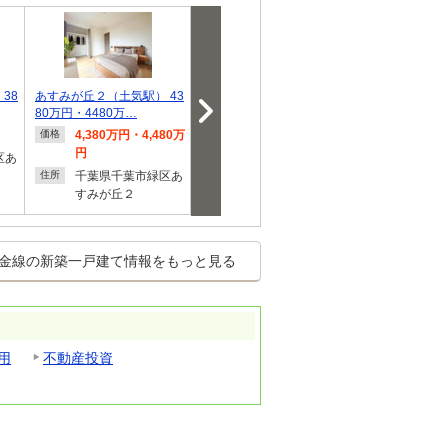
38
あすみが丘２（土気駅） 43
あすみが丘８（土気駅） 37
当社（みんな
80万円・4480万…
50万円・4020万…
販売会開催！
4,380万円・4,480万
3,750万円・4,020万
2,990
価格
価格
価格
円
円
円
区あ
千葉県千葉市緑区あ
千葉県千葉市緑区あ
千葉県
住所
住所
住所
すみが丘２
すみが丘８
気町
金線の新築一戸建て情報をもっと見る
用
不動産投資