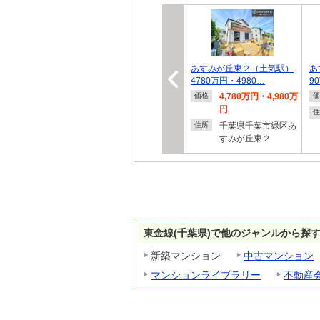
あすみが丘東２（土気駅）
あ
4780万円・4980…
9
4,780万円・4,980万
価格
価
円
住
千葉県千葉市緑区あ
住所
すみが丘東２
東金線(千葉県)で他のジャンルから探
新築マンション
中古マンション
マンションライブラリー
不動産