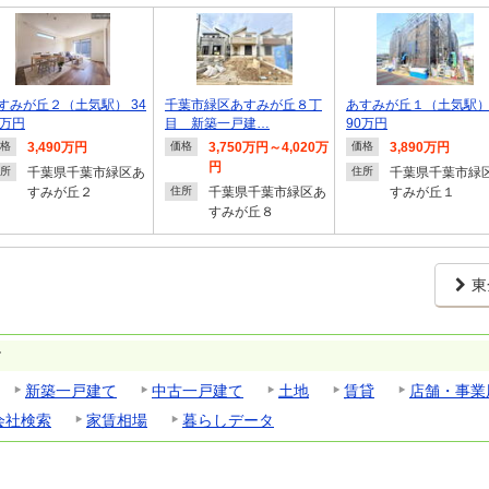
すみが丘２（土気駅） 34
千葉市緑区あすみが丘８丁
あすみが丘１（土気駅） 
0万円
目 新築一戸建…
90万円
3,490万円
3,750万円～4,020万
3,890万円
格
価格
価格
円
千葉県千葉市緑区あ
千葉県千葉市緑
所
住所
すみが丘２
千葉県千葉市緑区あ
すみが丘１
住所
すみが丘８
東
す
新築一戸建て
中古一戸建て
土地
賃貸
店舗・事業
会社検索
家賃相場
暮らしデータ