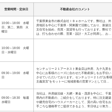
営業時間・定休日
不動産会社のコメント
千葉県東金市の株式会社ＩＢｅホームです。弊社は、外
10:00～18:00 水曜
房地区を中心に千葉県・関東圏で活動しており、新築注
日、第二、第四 火
文住宅を始め、売買・賃貸等も行っております。弊社で
曜日
は、打ち合わせの際、営業・設計・大工が同席し、お…
10:00～18:00 火曜
日・水曜日
センチュリー２１アーネスト東金店は外房、九十九里を
09:30～19:00 水曜
中心にお客様のニーズに合わせた不動産探しをお手伝い
日
させていただいております。センチュリー２１の”お客
主義宣言”をモットーに地域密着の営業マンとして日…
当社は、外房線沿線・大網・東金・茂原を中心に、千葉
09:00～18:30 毎週
県内の不動産の、ご紹介をしております。特に注文建築
水曜日
や建売住宅のハウスメーカーとして、質の高い住宅をお
手ごろな価格帯でご提供できるよう、常日頃より努力…