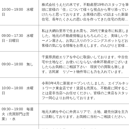
株式会社うえだの木です。不動産歴19年のスタッフを筆
10:00～19:00 水曜
頭に皆様の「住」について様々な視点から寄り添ってい
日
けたらと思っております。お客様の思いの詰まった新築
住宅、長年たくさんの思い出を作ってきた住宅の売却…
私は大網白里市で生まれ育ち、20代で東金市に転居しま
09:00～17:30 水曜
した。地元の不動産情報はもちろんのこと、美味しいラ
日・日曜日
ーメン屋さん、お気に入りのランニングスポットなどお
客様の気になる情報をお答えします。のんびりと皆様…
千葉県房総エリアを中心に取扱いしております。中古住
宅や土地など、お使いにならない余剰不動産がございま
09:00～18:00 無し
したらお気軽にご相談下さい 現状での買取も致しま
す。古民家 リゾート物件等にも力を入れています。
令和3年4月に新規オープンいたしました、エイブルネッ
10:00～18:00 水曜
トワーク東金店です！賃貸も売買も、不動産に関するこ
日
とは是非当店へお任せください。皆様のご来店をスタッ
フ一同心よりお待ちしております。
09:30～19:00 毎週
地元大網を中心に外房エリアで、土地、建売分譲を主力
火（売買部門は営
に活動しております。お気軽に当社へご相談ください。
業）・水