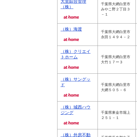
大里綜合管理
千葉県大網白里市
（株）
みやこ野２丁目３
－１
（株）海渡
千葉県大網白里市
永田１４９４－２
（株）クリエイ
トホーム
千葉県大網白里市
大竹１７ー３
（株）サングッ
ド
千葉県大網白里市
大網５０５－６
（株）城西ハウ
ジング
千葉県東金市堀上
２５１－１
（株）外房不動