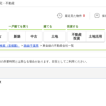
住宅・不動産
0
最近見た物件
保
一戸建てを買う
建てる
投資する
不動産
古
新築
中古
土地
土地活用
投資
検索（首都圏）
>
路線/千葉県
>
東金線の不動産会社一覧
際の所要時間とは異なる場合があります。目安としてご利用ください。
東