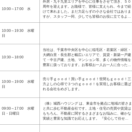
外房・九十九里エリアを中心に仕事をさせて頂き、５０
周年を迎えます。お陰様で、皆様に支えられ、今まで続
10:00～17:00 水
けて来れました。まだ力足らずの小さな会社ではありま
すが、スタッフ一同、少しでも皆様のお役に立てるよ…
10:00～19:30 水曜
日
当社は、千葉市中央区を中心に稲毛区・若葉区・緑区・
大網白里・長生郡と幅広いエリアで、賃貸・新築一戸建
10:30～18:00
て・中古戸建、土地、マンション等、多くの物件情報を
豊富に扱っております。お客様お一人お一人に合った…
売り手ｇｏｏｄ！買い手ｇｏｏｄ！世間もｇｏｏｄ！三
10:00～19:00 水曜
方よしの心得で３つのｇｏｏｄ！を実現しお客様に選ば
日
れる会社をめざします。
（株）城西ハウジング は、東金市を拠点に地域の皆さま
09:00～17:00 水曜
と共に歩む不動産会社です。土地・住宅の売買や賃貸は
日・日曜日
もちろん、不動産に関するさまざまなお悩みに、確かな
実績と豊富な知識でお応えします。 『安心して任せ…