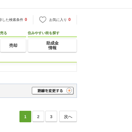
0
0
存した検索条件
お気に入り
売る
住みやすい街を探す
助成金
売却
情報
1
2
3
次へ