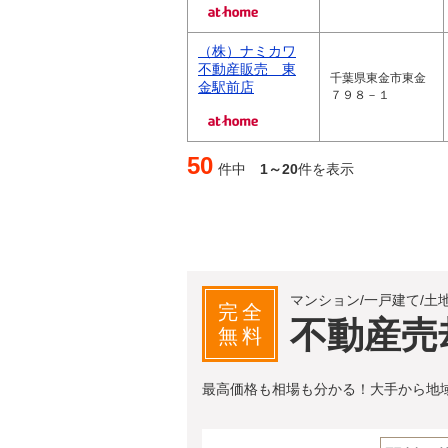
（株）ナミカワ
不動産販売 東
千葉県東金市東金
金駅前店
７９８－１
50
件中
1～20
件を表示
マンション/一戸建て/土
完全
不動産売
無料
最高価格も相場も分かる！大手から地