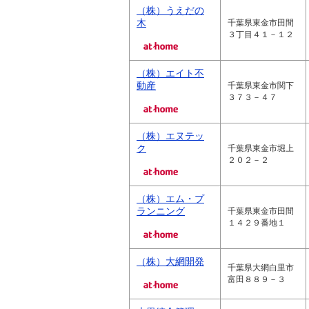
（株）うえだの
木
千葉県東金市田間
３丁目４１－１２
（株）エイト不
動産
千葉県東金市関下
３７３－４７
（株）エヌテッ
ク
千葉県東金市堀上
２０２－２
（株）エム・プ
ランニング
千葉県東金市田間
１４２９番地１
（株）大網開発
千葉県大網白里市
富田８８９－３