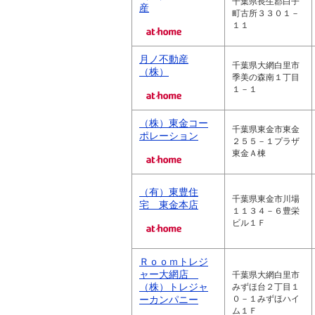
千葉県長生郡白子
産
町古所３３０１－
１１
月ノ不動産
千葉県大網白里市
（株）
季美の森南１丁目
１－１
（株）東金コー
千葉県東金市東金
ポレーション
２５５－１プラザ
東金Ａ棟
（有）東豊住
千葉県東金市川場
宅 東金本店
１１３４－６豊栄
ビル１Ｆ
Ｒｏｏｍトレジ
ャー大網店
千葉県大網白里市
（株）トレジャ
みずほ台２丁目１
ーカンパニー
０－１みずほハイ
ム１Ｆ