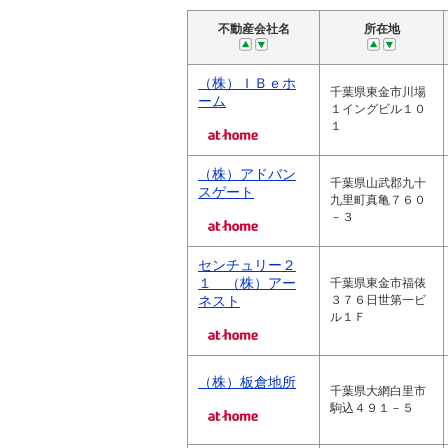
不動産会社名
所在地
（株）ＩＢｅホ
千葉県東金市川場
ーム
１イングビル１０
１
（株）アドバン
千葉県山武郡九十
スゲート
九里町真亀７６０
－３
センチュリー２
１ （株）アー
千葉県東金市福俵
ネスト
３７６日世第一ビ
ル１Ｆ
（株）板倉地所
千葉県大網白里市
駒込４９１－５