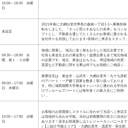
10:00～18:00 水曜
日
2021年春に大網白里市季美の森南一丁目1-1へ事務所移
転をしました。『そっと照らすあなたの未来』をコンセ
未設定
プトとし、不動産を通じてたくさんのお客様に愛される
会社作りを目指しております♪皆様のご来店をスタッフ
地域に密着し、地元に深く根をおろした地元企業です。
09:30～18:00 水
社長も東金生まれの東金育ち！提携企業も全て地元地域
曜、第１・３火曜
の企業です。地元、東金はもちろん、周辺地域の売買・
賃貸など不動産に関する事は何でもお気軽にご相談く…
東豊住宅は、東金市・山武市・大網白里市・九十九里町
のアパート・一戸建て貸家を数多く取り扱っておりま
09:00～17:00 水曜
す。特に城西国際大学東金キャンパスに通われる学生向
日、木曜日
けワンルームアパートには毎年多くの新入生にご利用
い…
お客様のお部屋探しスタイルに合わせて当店へご来店又
10:00～17:00 水曜
は現地待ち合わせ可能。当社は初期費用の安さに自信が
日
あります！是非お部屋探しはトレジャーカンパニーまで
♪【ご紹介可能エリア】・大網白里市・茂原市・長生郡