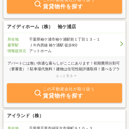
賃貸物件を探す
アイディホーム（株） 袖ケ浦店
所在地
千葉県袖ケ浦市袖ケ浦駅前１丁目１３－１
最寄駅
ＪＲ内房線 袖ケ浦駅 徒歩8分
情報提供元
アットホーム
アパートには無い快適な暮らしがここにあります！初期費用分割可
（要審査）！駐車場代無料！建物は住宅性能評価取得！選べるプラ
ン400種類以上！≪等身大のモデルハウス2026年4月末完成予定！
もっと見る
≫↓対象物件は気楽に無人内覧可能
♪↓https://reserv.mujin24.jp/comlist.php?
この不動産会社が取り扱う
kind=idhome_honten&group=袖ケ浦店
賃貸物件を探す
アイランド（株）
所在地
千葉県千葉市緑区古市場町９１０－３