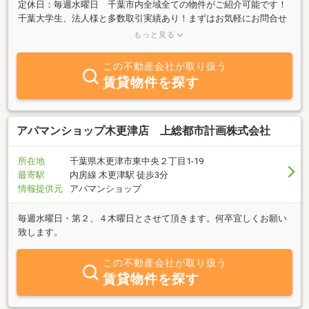
定休日：毎週水曜日 千葉市内全域全ての物件がご紹介可能です！
千葉大学生、法人様と多数取引実績あり！まずはお気軽にお問合せ
下さい♪ 千葉市内全域全ての物件がご紹介可能です！千葉大学生、
もっと見る
法人様
この不動産会社が取り扱う
賃貸物件を探す
アパマンショップ木更津店 上総都市計画株式会社
所在地
千葉県木更津市東中央２丁目1-19
最寄駅
内房線 木更津駅 徒歩3分
情報提供元
アパマンショップ
毎週水曜日・第２、４木曜日とさせて頂きます。何卒宜しくお願い
致します。
この不動産会社が取り扱う
賃貸物件を探す