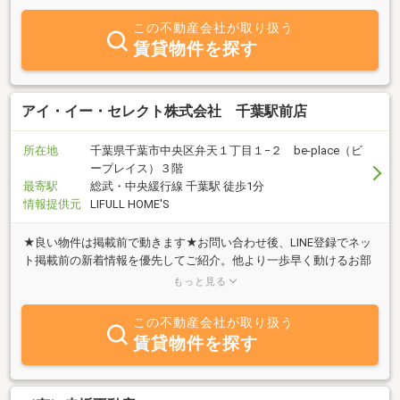
希望をお伺いし、おすすめの物件をご紹介させていただきます。誠
実かつ丁寧な対応が弊社の売りです。ご予約のお客様を優先させて
この不動産会社が取り扱う
いただいておりますので、ぜひ来店時間をご予約の上、ご来店くだ
賃貸物件を探す
さい。ご来店、心よりお待ちしております。
アイ・イー・セレクト株式会社 千葉駅前店
所在地
千葉県千葉市中央区弁天１丁目１−２ be-place（ビ
ープレイス）３階
最寄駅
総武・中央緩行線 千葉駅 徒歩1分
情報提供元
LIFULL HOME'S
★良い物件は掲載前で動きます★お問い合わせ後、LINE登録でネッ
ト掲載前の新着情報を優先してご紹介。他より一歩早く動けるお部
屋探しが可能です。千葉市特化の賃貸専門店。エリアに密着した最
もっと見る
新情報をご提案。
この不動産会社が取り扱う
賃貸物件を探す