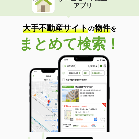
アプリ
大手不動産サイト
物件
の
を
まとめて検索！