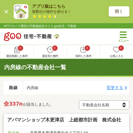
アプリ版はこちら
開く
複数社の物件を探せる！
NTTグループ運営の不動産総合サイト goo住宅・不動産
0
0
0
0
最近検索した条件
最近見た物件
保存した条件
お気に入り
内房線の不動産会社一覧
路線
変更する
内房線
全337
件
が該当しました。
アパマンショップ木更津店 上総都市計画 株式会社
所在地
千葉県木更津市東中央２丁目1-19