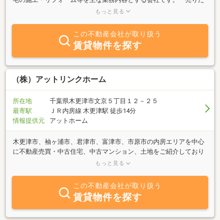
い」「買いたい」「貸したい」「借りたい」「家を建てたい」「リ
もっと見る
フォームしたい」等、お気軽にご相談ください。経験豊富なスタッ
フがスピーディーで親切な対応を心掛けております。みなさまのご
この不動産会社が取り扱う
来店・ご相談、お待ちしております。
賃貸物件を探す
（株）アットリンクホーム
所在地
千葉県木更津市文京５丁目１２－２５
最寄駅
ＪＲ内房線 木更津駅 徒歩14分
情報提供元
アットホーム
木更津市、袖ヶ浦市、君津市、富津市、市原市の内房エリアを中心
に不動産売買・中古住宅、中古マンション、土地をご紹介しており
ます。親切・丁寧、スピーディーな対応を心掛け 「あなたと住まい
もっと見る
をつなぐ」お手伝いをさせていただきます！選りすぐりの売買不動
産を多数ご用意して、お客様をお待ちしております！物件や周辺環
この不動産会社が取り扱う
境はもちろん、資金計画のお見積りや税金面でのアドバイス、住宅
賃貸物件を探す
ローンのご相談もお任せ下さい。迅速な買取対応！査定無料です。
お子様連れで安心してお越しください。現在HP制作中