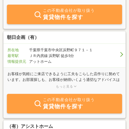
伝いさせてください！
この不動産会社が取り扱う
賃貸物件を探す
朝日企画（有）
所在地
千葉県千葉市中央区浜野町９７１－１
最寄駅
ＪＲ内房線 浜野駅 徒歩5分
情報提供元
アットホーム
お客様が気軽にご来店できるように工夫をこらした店作りに努めて
います。お部屋探しも、お客様が納得いくよう適切なアドバイスは
もちろん、いろいろなご相談にも積極的に対処致します。是非一度
もっと見る
当社へご来店下さいませ。お待ちしております。
この不動産会社が取り扱う
賃貸物件を探す
（有）アシストホーム