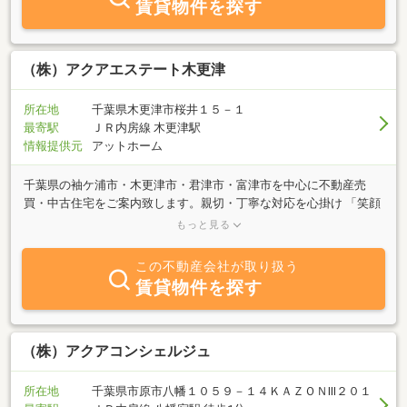
賃貸物件を探す
（株）アクアエステート木更津
所在地
千葉県木更津市桜井１５－１
最寄駅
ＪＲ内房線 木更津駅
情報提供元
アットホーム
千葉県の袖ケ浦市・木更津市・君津市・富津市を中心に不動産売
買・中古住宅をご案内致します。親切・丁寧な対応を心掛け 「笑顔
と真心の橋渡し」。迅速な買取対応！査定は当然無料！房総の不動
もっと見る
産は 株式会社アクアエステート木更津にお任せ下さい。選りすぐり
の売買不動産を多数ご用意して、お客様をお待ちしております！
この不動産会社が取り扱う
賃貸物件を探す
（株）アクアコンシェルジュ
所在地
千葉県市原市八幡１０５９－１４ＫＡＺＯＮⅢ２０１