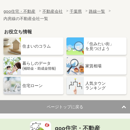
goo住宅・不動産
不動産会社
千葉県
路線一覧
内房線の不動産会社一覧
お役立ち情報
「住みたい街」
住まいのコラム
を見つけよう
暮らしのデータ
家賃相場
(補助金・助成金情報)
人気タウン
住宅ローン
ランキング
ページトップに戻る
goo住宅・不動産