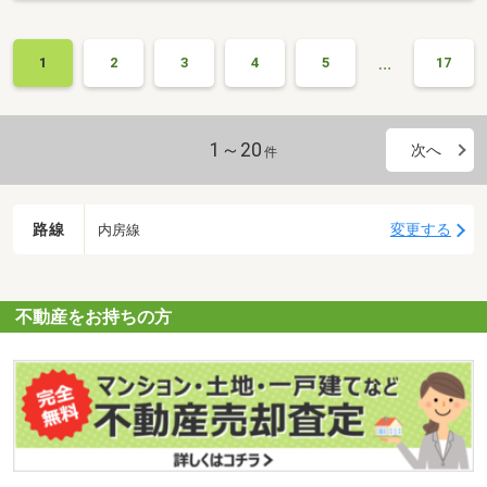
…
1
2
3
4
5
17
1～20
次へ
件
路線
変更する
内房線
不動産をお持ちの方