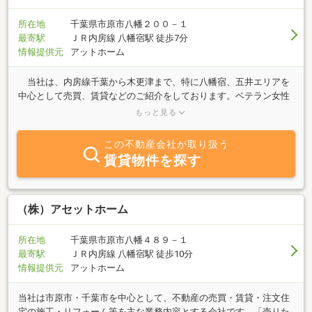
所在地
千葉県市原市八幡２００－１
最寄駅
ＪＲ内房線 八幡宿駅 徒歩7分
情報提供元
アットホーム
当社は、内房線千葉から木更津まで、特に八幡宿、五井エリアを
中心として売買、賃貸などのご紹介をしております。ベテラン女性
スタッフがしっかりアシストします。帝京平成大学生の住まいのご
もっと見る
紹介もしております。 売買は、特にお客様のご希望に合った物件
探しが得意です。「この地域でこんな物件をどうしても探したい」
この不動産会社が取り扱う
そんなこだわりをお持ちの方は、ぜひご相談ください。あなたの住
賃貸物件を探す
まい探しをしっかりアシストします。一度取引いただいたお客様と
はずっとおつき合いさせていただきます。不動産に関することなら
何でもご相談ください。
（株）アセットホーム
所在地
千葉県市原市八幡４８９－１
最寄駅
ＪＲ内房線 八幡宿駅 徒歩10分
情報提供元
アットホーム
当社は市原市・千葉市を中心として、不動産の売買・賃貸・注文住
宅の施工・リフォーム等を主な業務内容とする会社です。「売りた