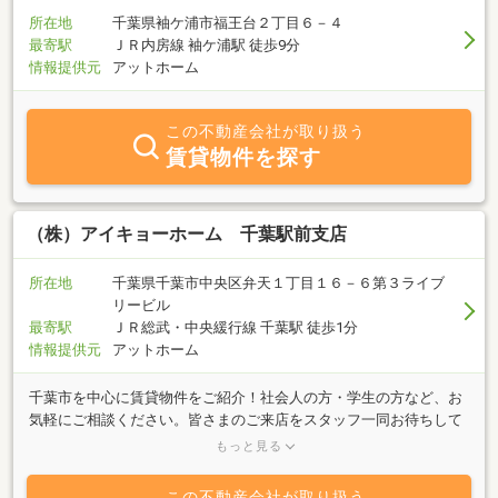
所在地
千葉県袖ケ浦市福王台２丁目６－４
最寄駅
ＪＲ内房線 袖ケ浦駅 徒歩9分
情報提供元
アットホーム
この不動産会社が取り扱う
賃貸物件を探す
（株）アイキョーホーム 千葉駅前支店
所在地
千葉県千葉市中央区弁天１丁目１６－６第３ライブ
リービル
最寄駅
ＪＲ総武・中央緩行線 千葉駅 徒歩1分
情報提供元
アットホーム
千葉市を中心に賃貸物件をご紹介！社会人の方・学生の方など、お
気軽にご相談ください。皆さまのご来店をスタッフ一同お待ちして
おります♪お気軽にフリーダイヤル【0120-18-2556】アイキョーホ
もっと見る
ーム千葉駅前支店までご連絡ください！
この不動産会社が取り扱う