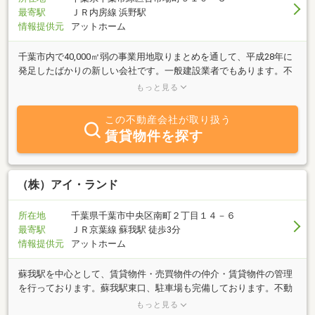
最寄駅
ＪＲ内房線 浜野駅
情報提供元
アットホーム
千葉市内で40,000㎡弱の事業用地取りまとめを通して、平成28年に
発足したばかりの新しい会社です。一般建設業者でもあります。不
動産の売買・仲介を基本に、資産管理・資産活用・資産保全といっ
もっと見る
た不動産全般に渡る相談・企画立案なども担ってまいりたい所存で
す。そして人と土地とを結びながら、より良き住まい作り・建物作
この不動産会社が取り扱う
りに貢献いたします。
賃貸物件を探す
（株）アイ・ランド
所在地
千葉県千葉市中央区南町２丁目１４－６
最寄駅
ＪＲ京葉線 蘇我駅 徒歩3分
情報提供元
アットホーム
蘇我駅を中心として、賃貸物件・売買物件の仲介・賃貸物件の管理
を行っております。蘇我駅東口、駐車場も完備しております。不動
産に関することお気軽にご相談ください。お客様お一人お一人のご
もっと見る