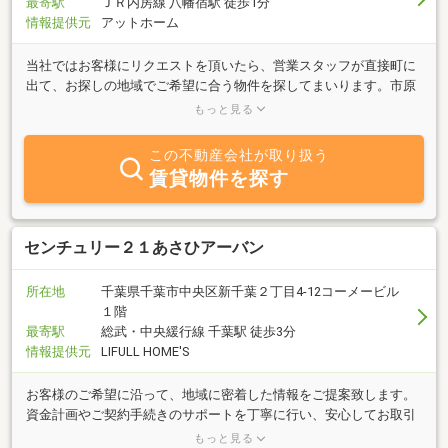
最寄駅
ＪＲ内房線 八幡宿駅 徒歩1分
情報提供元
アットホーム
当社ではお客様にリクエストを頂いたら、営業スタッフが直接町に
出て、お探しの地域でご希望に合う物件を探してまいります。市原
市・千葉市を中心に賃貸物件・売買物件をご紹介しております。ま
もっと見る
た収益物件や土地等も買取りしておりますのでご相談ください。
この不動産会社が取り扱う
賃貸物件を探す
センチュリー２１あさひアーバン
所在地
千葉県千葉市中央区新千葉２丁目4-12コーメービル
１階
最寄駅
総武・中央緩行線 千葉駅 徒歩3分
情報提供元
LIFULL HOME'S
お客様のご希望に沿って、地域に密着した情報をご提案致します。
資金計画やご契約手続きのサポートを丁寧に行い、安心してお取引
いただけるよう努めております。理想のお住まい探しを是非、お手
もっと見る