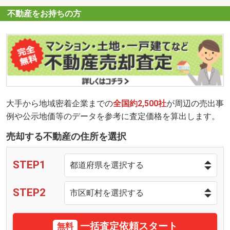
不動産をお持ちの方
大手から地域密着企業までの
全国約2,500社
が周辺の売出事
例や公示地価等のデータを参考に査定価格を算出します。
売却する不動産の住所を選択
STEP1
STEP2
一括査定依頼スタート
無料