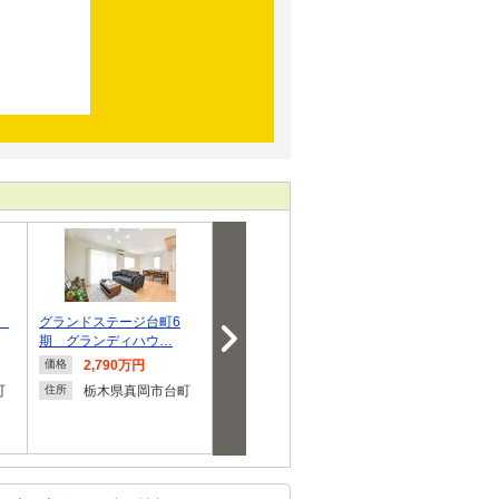
期
グランドステージ台町6
ソラタウン東郷4期 グラ
グランエクセラ
期 グランディハウ…
ンディハウス
期 グランデ
2,790万円
2,950万円～3,300万
2,980
価格
価格
価格
円
町
栃木県真岡市台町
栃木県
住所
住所
栃木県真岡市東郷
住所