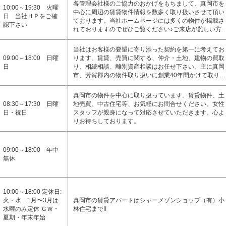
各管理会社様のご協力のおかげをもちまして、真岡市を
10:00～19:30 火曜
中心に周辺の賃貸物件情報を数多く取り扱いさせて頂い
日 当社ＨＰをご確
ております。当社ホームページには多くの物件が掲載さ
認下さい
れておりますのでぜひご覧ください♪ご来店が難しい方
当社はお客様の要望に寄り添った契約を第一に考えてお
09:00～18:00 日曜
ります。賃貸、売買に関する、仲介・土地、建物の買取
日
り、相続相談、離別資産相談はお任せ下さい。主に真岡
市、芳賀郡内の物件取り扱いに創業40年間かけて取り…
真岡市の物件を中心に取り扱っています。賃貸物件、土
08:30～17:30 日曜
地売買、中古住宅等、お気軽にお問合せください。女性
日・祝日
スタッフが親身になって対応させていただきます。心よ
りお待ちしております。
09:00～18:00 年中
無休
10:00～18:00 定休日:
火・水 1月〜3月は
真岡市の賃貸アパートはシャーメゾンショップ（有）小
水曜のみ定休 ＧＷ・
林住宅まで!!
夏期・年末年始