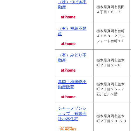
（株）つばき不
動産
栃木県真岡市長田
４丁目１６－７
（有）福島不動
栃木県真岡市台町
産
４１５８－２アル
フォート台町１Ｆ
（有）みどり不
動産
栃木県真岡市並木
町２丁目２－８
真岡土地建物不
栃木県真岡市並木
動産販売
町２丁目２５－７
石川ビル２階
シャーメゾンシ
ョップ 有限会
栃木県真岡市並木
社小林住宅
町２丁目２０−２３