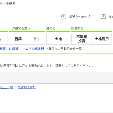
住宅・不動産
0
最近見た物件
保
一戸建てを買う
建てる
投資する
不動産
古
新築
中古
土地
土地活用
投資
検索（首都圏）
>
エリア/栃木県
>
真岡市の不動産会社一覧
際の所要時間とは異なる場合があります。目安としてご利用ください。
郡上三川町
|
芳賀郡芳賀町