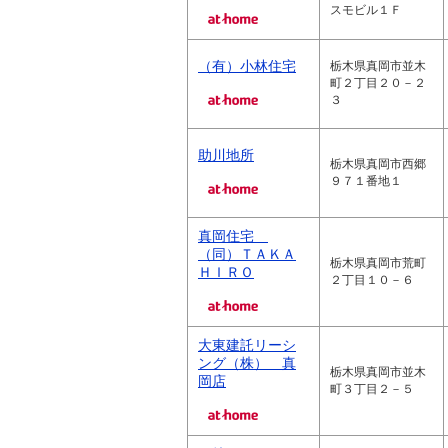
スモビル１Ｆ
（有）小林住宅
栃木県真岡市並木
町２丁目２０－２
３
助川地所
栃木県真岡市西郷
９７１番地１
真岡住宅
（同）ＴＡＫＡ
栃木県真岡市荒町
ＨＩＲＯ
２丁目１０－６
大東建託リーシ
ング（株） 真
栃木県真岡市並木
岡店
町３丁目２－５