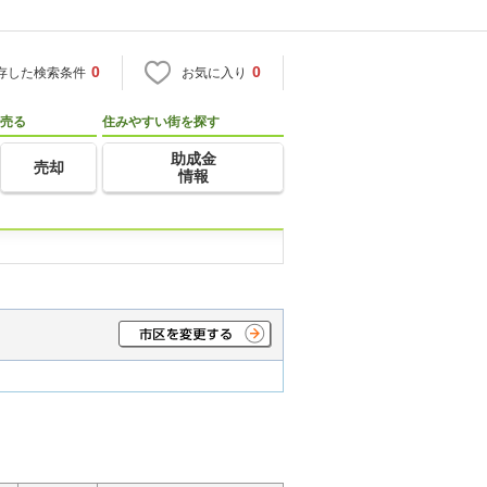
0
0
存した検索条件
お気に入り
売る
住みやすい街を探す
助成金
売却
情報