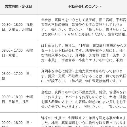
営業時間・定休日
不動産会社のコメント
当社は、真岡市を中心として益子町、旧二宮町、宇都宮
09:30～18:00 祝祭
市等の不動産売買、賃貸仲介を主な業務としておりま
日、火曜日、水曜日
す。「売りたい、買いたい」「貸したい、借りたい」は
ぜひ(株)ＡＫＩＹＡＭＡにお任せください。豊富な情報
はじめまして。弊社は、41年前、建築設計事務所からス
09:00～17:00 火曜
タートした不動産会社です。地域密着を大切にし、様々
日・水曜日
な情報入手を心がけ、真岡市、芳賀郡（益子・茂木・芳
賀・市貝）、宇都宮市・小山市エリアを中心に、不動…
真岡市を中心に賃貸・土地売買の仲介を行っておりま
08:00～17:00 日、
す。賃貸・売買・不動産に関することは、何でもお気軽
祭
にご相談下さい。（御相談、物件査定は無料です。）
当社は、真岡市を中心に不動産売買、賃貸、管理等を行
09:30～18:00 土曜
っております。アパートをお探しの方から、土地・建物
日、日曜日、祝日
を購入希望の方まで、お客様の理想の住まい探しをお手
伝いさせていただきます。『借りたい』、『買いたい…
皆様のご支援で、創業以来２１年目を迎える事が出来ま
09:00～18:00 日・
した。地元、真岡周辺を中心に物件を取り扱っておりま