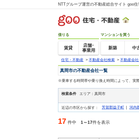
NTTグループ運営の不動産総合サイト goo
借りる
マンションを買う
店舗･
賃貸
新築
中
事業用
住宅・不動産
>
不動産会社検索
>
不動産会社
真岡市の不動産会社一覧
※乗車する時間帯や乗り換え時間によって、実
検索条件
エリア：真岡市
芳賀郡益子町
|
河内
近辺の市区から探す：
17
件中
1～17
件を表示