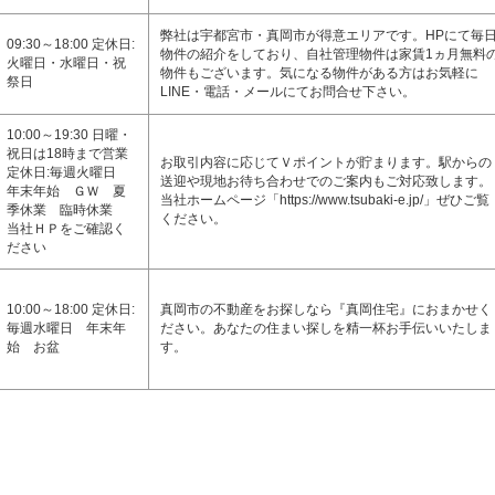
弊社は宇都宮市・真岡市が得意エリアです。HPにて毎
09:30～18:00 定休日:
物件の紹介をしており、自社管理物件は家賃1ヵ月無料
火曜日・水曜日・祝
物件もございます。気になる物件がある方はお気軽に
祭日
LINE・電話・メールにてお問合せ下さい。
10:00～19:30 日曜・
祝日は18時まで営業
お取引内容に応じてＶポイントが貯まります。駅からの
定休日:毎週火曜日
送迎や現地お待ち合わせでのご案内もご対応致します。
年末年始 ＧＷ 夏
当社ホームページ「https://www.tsubaki-e.jp/」ぜひご覧
季休業 臨時休業
ください。
当社ＨＰをご確認く
ださい
10:00～18:00 定休日:
真岡市の不動産をお探しなら『真岡住宅』におまかせく
毎週水曜日 年末年
ださい。あなたの住まい探しを精一杯お手伝いいたしま
始 お盆
す。