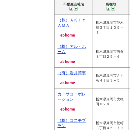
不動産会社名
所在地
（株）ＡＫＩＹ
栃木県真岡市並木
ＡＭＡ
町３丁目１０５－
７
（株）アル・ホ
ーム
栃木県真岡市熊倉
３丁目２５－６
（有）岩井商事
栃木県真岡市さく
ら４丁目３－５
カーサコーポレ
ーション
栃木県真岡市大根
田６２８
（株）コスモプ
栃木県真岡市荒町
ラン
３丁目４５－７コ