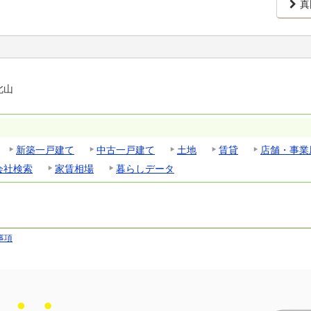
真
北山
新築一戸建て
中古一戸建て
土地
賃貸
店舗・事業
会社検索
家賃相場
暮らしデータ
事項