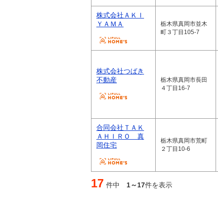
株式会社ＡＫＩ
ＹＡＭＡ
栃木県真岡市並木
町３丁目105-7
株式会社つばき
不動産
栃木県真岡市長田
４丁目16-7
合同会社ＴＡＫ
ＡＨＩＲＯ 真
栃木県真岡市荒町
岡住宅
２丁目10-6
17
件中
1～17
件を表示