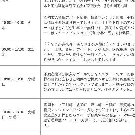
祭日
すのでお気軽にお問い合わせ下さい。●所属団体 (社)栃
木県宅地建物取引業協会●保証協会 (社)全国宅地建…
真岡市の賃貸アパート情報、賃貸マンション情報、不動
10:00～18:00 火・
産情報を多数取り扱っております。１ＬＤＫ以上のアパ
水
ートはほとんどが駐車２台無料です。真岡市の賃貸アパ
ートはシャーメゾンショップ(有)小林住宅までお気軽…
今年でこの道40年、みなさまのお役に立ってまいりまし
09:00～17:00 未設
た。 土地、貸家、アパート、大型店舗、医院用地 売
定
りたい、買いたい物件など一報下さい。 きっといい物
件が見つかりますよ！ おまちしております。
不動産投資は購入がゴールではなくスタートです。お客
10:00～18:00 水曜
様の目的に合わせた物件のご提案をすると共に資産形成
日
にも当社が全力でバックアップ致します。不動産投資の
始め方について1.不動産投資とは何か？そのメリット…
真岡市・上三川町・益子町・茂木町・市貝町・芳賀町の
賃貸マンション・アパート探しはお任せ！おすすめの不
10:00～18:00 火曜
動産屋をお探しならグループ創業52年の当店へ。29年
日 水曜日
続管理戸数??1（131.7万戸）という圧倒的な信頼と、
9…