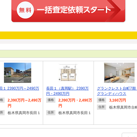
田１ 2390万円～2490万
長田１（真岡駅） 2390万
グランクレスト台町7
円・2490万円
グランディハウス
2,390万円～2,490万
2,390万円・2,490万
3,160万円
格
価格
価格
円
円
栃木県真岡市台
住所
栃木県真岡市長田１
栃木県真岡市長田１
所
住所