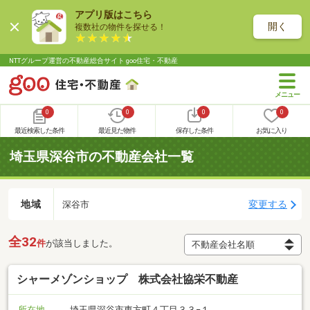
アプリ版はこちら
開く
複数社の物件を探せる！
NTTグループ運営の不動産総合サイト goo住宅・不動産
0
0
0
0
最近検索した条件
最近見た物件
保存した条件
お気に入り
埼玉県深谷市の不動産会社一覧
地域
変更する
深谷市
全32
件
が該当しました。
シャーメゾンショップ 株式会社協栄不動産
所在地
埼玉県深谷市東方町４丁目３３−１