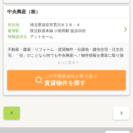
中央興産（株）
所在地
埼玉県深谷市荒川８２８－４
最寄駅
秩父鉄道本線 小前田駅 徒歩20分
情報提供元
アットホーム
不動産・建築・リフォーム・賃貸物件・分譲地・建売住宅・注文住
宅、「住」のことなら何でも中央興産へ！物件情報を豊富に取り揃
えてお待ちしております。お気軽にお立ち寄りください。お客様の
もっと見る
ご希望に併せたスピーディな対応を心掛けております。またホーム
ページでも多数物件をご紹介しております。他に、マイホームをお
この不動産会社が取り扱う
考えの方、土地をお探しの方、リフォームをお考えの方など、不動
賃貸物件を探す
産・建築に関するご質問もお気軽にご相談ください。
1
2