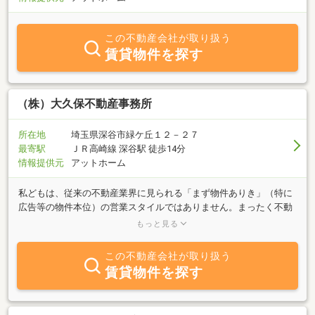
この不動産会社が取り扱う
賃貸物件を探す
（株）大久保不動産事務所
所在地
埼玉県深谷市緑ケ丘１２－２７
最寄駅
ＪＲ高崎線 深谷駅 徒歩14分
情報提供元
アットホーム
私どもは、従来の不動産業界に見られる「まず物件ありき」（特に
広告等の物件本位）の営業スタイルではありません。まったく不動
産のことがわからない初めての方には「まずは不動産購入に際し、
もっと見る
基礎的かつ必要最低限の不動産と住宅ローンの知識からのスター
ト」から、そしてある程度知識のある方には「プロとして今より一
この不動産会社が取り扱う
歩二歩踏み込んだご提案」を、相談・提案型スタイルで、何よりも
賃貸物件を探す
お客様の目線に立ってお役に立ちたいと考えております。もちろ
ん、物件数も多数用意してありますのでご安心ください。