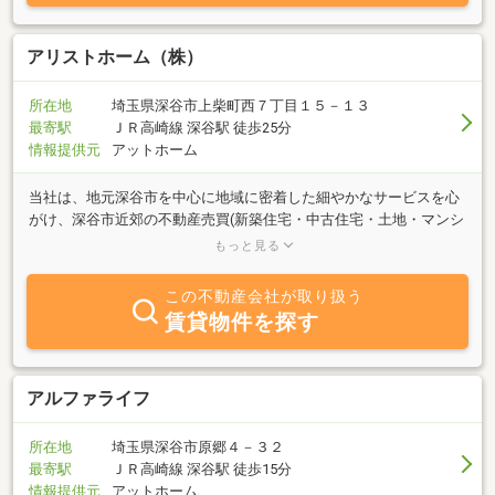
アリストホーム（株）
所在地
埼玉県深谷市上柴町西７丁目１５－１３
最寄駅
ＪＲ高崎線 深谷駅 徒歩25分
情報提供元
アットホーム
当社は、地元深谷市を中心に地域に密着した細やかなサービスを心
がけ、深谷市近郊の不動産売買(新築住宅・中古住宅・土地・マンシ
ョン等)を行っています。まずは、“お客様の立場になって考える”を
もっと見る
第一に、そして、ご要望に的確に応えられるよう日々心がけており
ます。又、「こんな物件を買いたい！住宅ローンは通るのかな？未
この不動産会社が取り扱う
公開物件を見てみたい！」等どんな事でもかまいません、まずはお
賃貸物件を探す
気軽に当社にご相談ください。「不動産と言えば、アリストホー
ム!!」と言われるように日々精進して参りたいとスタッフ一同思って
おります。皆様のご来店・ご来場を心よりお待ちしております。
アルファライフ
所在地
埼玉県深谷市原郷４－３２
最寄駅
ＪＲ高崎線 深谷駅 徒歩15分
情報提供元
アットホーム