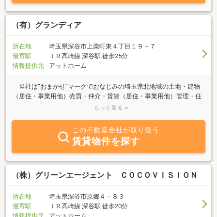
（有）グランディア
所在地
埼玉県深谷市上柴町東４丁目１９－７
最寄駅
ＪＲ高崎線 深谷駅 徒歩25分
情報提供元
アットホーム
当社は“おまかせ”マークでおなじみの埼玉県北地域の土地・建物
（居住・事業用他）売買・仲介・賃貸（居住・事業用他）管理・任
売・競売等、現・次世代の多様化するニーズを叶えるべき情報を網
もっと見る
羅する会社です。～篭原・深谷駅共に車で５分のアクセスです～ス
ピードを上げ・視点を変え・流れを読む‥‥。“こうしたい”・“これが
この不動産会社が取り扱う
出来れば‥”という思い一度当社へご相談下さい。お客様と二人三脚
賃貸物件を探す
して参りましょう。 み～んな私共におまかせ下
さい！！
（株）グリーンエージェント ＣＯＣＯＶＩＳＩＯＮ
所在地
埼玉県深谷市原郷４－８３
最寄駅
ＪＲ高崎線 深谷駅 徒歩20分
情報提供元
アットホーム