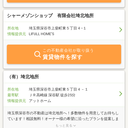
シャーメゾンショップ 有限会社埼北地所
所在地
埼玉県深谷市上柴町東５丁目４−１
情報提供元
LIFULL HOME'S
この不動産会社が取り扱う
賃貸物件を探す
（有）埼北地所
所在地
埼玉県深谷市上柴町東５丁目４－１
最寄駅
ＪＲ高崎線 深谷駅 徒歩25分
情報提供元
アットホーム
埼玉県深谷市の不動産は埼北地所へ！多数物件を用意してお待ちし
ています！相談無料！オーナー様の希望に沿ったプランを提案しま
す！不動産買取いたします！お気軽にご相談下さい！土地・建物・
もっと見る