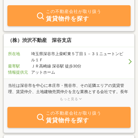
マンション等の売却希望物件がありましたら、ぜひ当社へご相談下
さい。もちろん秘密厳守・無料査定です！
この不動産会社が取り扱う
賃貸物件を探す
（株）渋沢不動産 深谷支店
所在地
埼玉県深谷市上柴町東５丁目１－３１ニュートンビ
ル１Ｆ
最寄駅
ＪＲ高崎線 深谷駅 徒歩30分
情報提供元
アットホーム
当社は深谷市を中心に本庄市・熊谷市、その近隣エリアの賃貸管
理、賃貸仲介、土地建物売買仲介を主な業務とする会社です。長年
にわたり地域密着型の不動産屋さんです。特にRC優良賃貸物件が豊
もっと見る
富です。ぜひご用命下さい。また土地、建物の売却や購入をご検討
中のお客様も、ぜひお気軽にご相談下さいませ。
この不動産会社が取り扱う
賃貸物件を探す