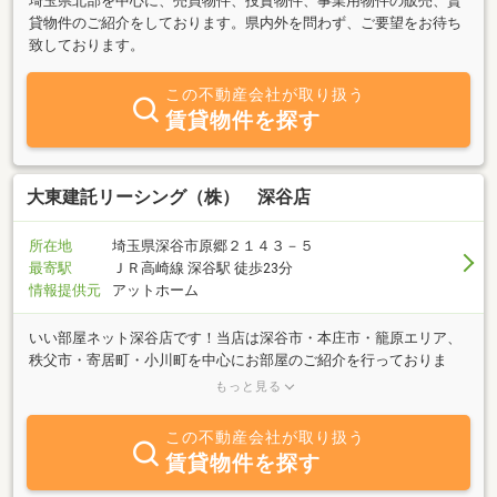
埼玉県北部を中心に、売買物件、投資物件、事業用物件の販売、賃
貸物件のご紹介をしております。県内外を問わず、ご要望をお待ち
致しております。
この不動産会社が取り扱う
賃貸物件を探す
大東建託リーシング（株） 深谷店
所在地
埼玉県深谷市原郷２１４３－５
最寄駅
ＪＲ高崎線 深谷駅 徒歩23分
情報提供元
アットホーム
いい部屋ネット深谷店です！当店は深谷市・本庄市・籠原エリア、
秩父市・寄居町・小川町を中心にお部屋のご紹介を行っておりま
す！スタッフ8名にて営業しております。WEB内覧・WEB契約など
もっと見る
も可能になります。退去前のお部屋などは類似のお部屋の見学にて
イメージを持っていただくこともございます。何よりもたくさんの
この不動産会社が取り扱う
お部屋の中からお客様にあったお部屋のご紹介ができるようスタッ
賃貸物件を探す
フ一同頑張ります。是非ご来店下さい。