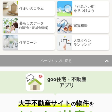
「住みたい街」
住まいのコラム
を見つけよう
暮らしのデータ
家賃相場
(補助金・助成金情報)
人気タウン
住宅ローン
ランキング
ページトップに戻る
goo住宅・不動産
アプリ
大手不動産サイト
物件
の
を