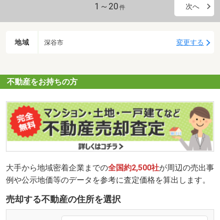
1～20
次へ
件
地域
変更する
深谷市
不動産をお持ちの方
大手から地域密着企業までの
全国約2,500社
が周辺の売出事
例や公示地価等のデータを参考に査定価格を算出します。
売却する不動産の住所を選択