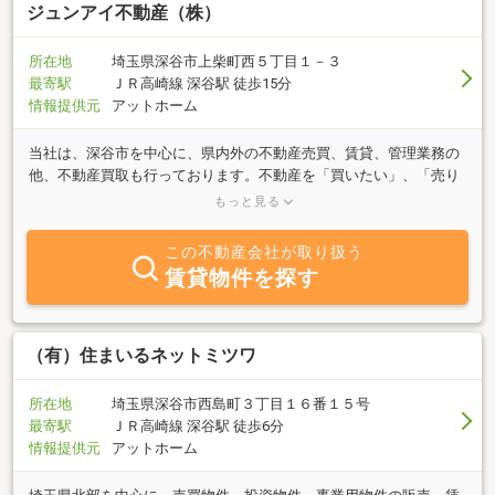
ジュンアイ不動産（株）
所在地
埼玉県深谷市上柴町西５丁目１－３
最寄駅
ＪＲ高崎線 深谷駅 徒歩15分
情報提供元
アットホーム
当社は、深谷市を中心に、県内外の不動産売買、賃貸、管理業務の
他、不動産買取も行っております。不動産を「買いたい」、「売り
たい」、「借りたい」、「貸したい」、「任せたい」など、不動産
もっと見る
に関する事なら何でもお問合せ下さい。人としてしつこいのは嫌い
です。承諾なき、追客は行っておりませんのでまずは気になる物件
この不動産会社が取り扱う
等あればメール、お電話お待ちしております。お客様一人一人に合
賃貸物件を探す
った物件情報等を早く、正確にお伝え致します。
（有）住まいるネットミツワ
所在地
埼玉県深谷市西島町３丁目１６番１５号
最寄駅
ＪＲ高崎線 深谷駅 徒歩6分
情報提供元
アットホーム