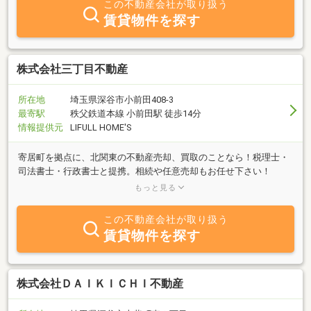
この不動産会社が取り扱う
賃貸物件を探す
株式会社三丁目不動産
所在地
埼玉県深谷市小前田408-3
最寄駅
秩父鉄道本線 小前田駅 徒歩14分
情報提供元
LIFULL HOME'S
寄居町を拠点に、北関東の不動産売却、買取のことなら！税理士・
司法書士・行政書士と提携。相続や任意売却もお任せ下さい！
LINE・SMS・メール等、様々な連絡手段に対応しており迅速な対応
もっと見る
が可能です。
この不動産会社が取り扱う
賃貸物件を探す
株式会社ＤＡＩＫＩＣＨＩ不動産