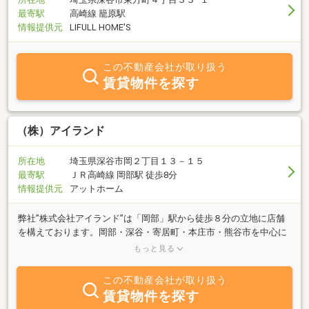
最寄駅
高崎線 籠原駅
情報提供元
LIFULL HOME'S
この不動産会社が取り扱う
賃貸物件を探す
（株）アイランド
所在地
埼玉県深谷市岡２丁目１３－１５
最寄駅
ＪＲ高崎線 岡部駅 徒歩8分
情報提供元
アットホーム
弊社”株式会社アイランド”は「岡部」駅から徒歩８分の立地に店舗
を構えております。岡部・深谷・寄居町・本庄市・熊谷市を中心に
お部屋探しから不動産の購入、不動産売却のご相談まで幅広く行っ
もっと見る
ております。ＨＰでご覧になられた物件はもちろん、ＨＰには掲載
がない物件のご要望がありましたらお気軽にお問い合わせくださ
この不動産会社が取り扱う
い。
賃貸物件を探す