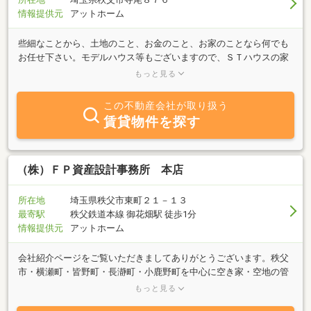
情報提供元
アットホーム
些細なことから、土地のこと、お金のこと、お家のことなら何でも
お任せ下さい。モデルハウス等もございますので、ＳＴハウスの家
づくりを是非実際にご覧いただけたら幸いです。皆様からのご連絡
もっと見る
をお待ちしております。まずは、お気軽にご連絡ください。
この不動産会社が取り扱う
賃貸物件を探す
（株）ＦＰ資産設計事務所 本店
所在地
埼玉県秩父市東町２１－１３
最寄駅
秩父鉄道本線 御花畑駅 徒歩1分
情報提供元
アットホーム
会社紹介ページをご覧いただきましてありがとうございます。秩父
市・横瀬町・皆野町・長瀞町・小鹿野町を中心に空き家・空地の管
理・処分、移住に伴う住宅・土地の紹介などお気軽にご相談下さ
もっと見る
い。当社は、お客様のご要望・条件を伺い、オーダーメイドで対応