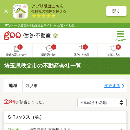
アプリ版はこちら
開く
複数社の物件を探せる！
NTTグループ運営の不動産総合サイト goo住宅・不動産
0
0
0
0
最近検索した条件
最近見た物件
保存した条件
お気に入り
埼玉県秩父市の不動産会社一覧
地域
変更する
秩父市
全8
件
が該当しました。
ＳＴハウス（株）
所在地
埼玉県秩父市寺尾８７６