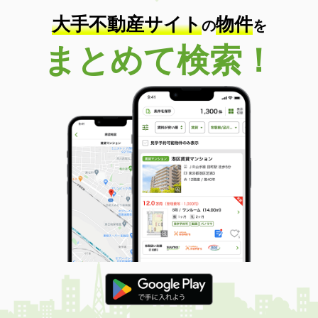
大手不動産サイト
物件
の
を
まとめて検索！