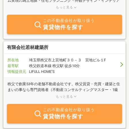
ム実現の為土地探・住宅プランニング・外観デザイン・インテリア
及びエクステリア＆ガーデンまで、ハイクオリティーなご提案をさ
もっと見る
せていただきます。
この不動産会社が取り扱う
賃貸物件を探す
有限会社若林建築所
所在地
埼玉県秩父市上宮地町３０－３ 宮地ビル１F
最寄駅
秩父鉄道本線 秩父駅 徒歩10分
情報提供元
LIFULL HOME'S
秩父で創業53年の老舗不動産会社です。秩父賃貸・売買・建築と住
まいの事なら専門資格者（不動産コンサルティングマスター・1級
建築士・宅建士・土地家屋調査士等）がワンストップでサポートい
もっと見る
たします。
この不動産会社が取り扱う
賃貸物件を探す