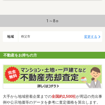
1～8
件
地域
変更する
秩父市
不動産をお持ちの方
大手から地域密着企業までの
全国約2,500社
が周辺の売出事
例や公示地価等のデータを参考に査定価格を算出します。