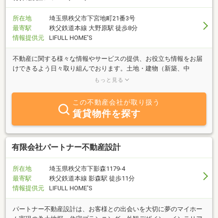
所在地
埼玉県秩父市下宮地町21番3号
最寄駅
秩父鉄道本線 大野原駅 徒歩8分
情報提供元
LIFULL HOME'S
不動産に関する様々な情報やサービスの提供、お役立ち情報をお届
けできるよう日々取り組んでおります。土地・建物（新築、中
古）・賃貸など不動産のことなら(有)アシストハウスへご相談くだ
もっと見る
さい！
この不動産会社が取り扱う
賃貸物件を探す
有限会社パートナー不動産設計
所在地
埼玉県秩父市下影森1179-4
最寄駅
秩父鉄道本線 影森駅 徒歩11分
情報提供元
LIFULL HOME'S
パートナー不動産設計は、お客様との出会いを大切に夢のマイホー