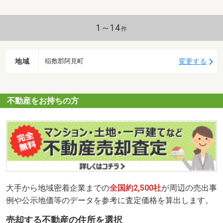
1～14
件
地域
変更する
稲敷郡阿見町
不動産をお持ちの方
大手から地域密着企業までの
全国約2,500社
が周辺の売出事
例や公示地価等のデータを参考に査定価格を算出します。
売却する不動産の住所を選択