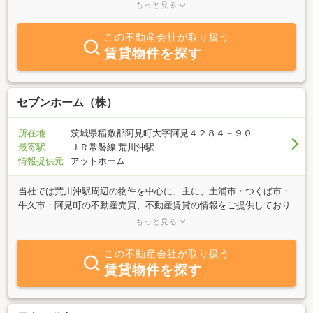
す。メールでのお問合せにも対応しておりますので、まずはお気軽
もっと見る
にご連絡ください。
この不動産会社が取り扱う
賃貸物件を探す
セブンホーム（株）
所在地
茨城県稲敷郡阿見町大字阿見４２８４－９０
最寄駅
ＪＲ常磐線 荒川沖駅
情報提供元
アットホーム
当社では荒川沖駅周辺の物件を中心に、主に、土浦市・つくば市・
牛久市・阿見町の不動産売買、不動産賃貸の情報をご提供しており
ます。少人数ですが、迅速・丁寧な対応をモットーにお客様の住ま
もっと見る
い探しのサポートをさせていただいております。メールでのお問合
せにも対応しておりますので、まずはお気軽にご連絡ください。
この不動産会社が取り扱う
賃貸物件を探す