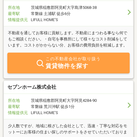
所在地
茨城県稲敷郡阿見町大字島津5068-38
最寄駅
常磐線 土浦駅 徒歩6分
情報提供元
LIFULL HOME'S
不動産を通してお客様に貢献します。不動産にまつわる事なら何で
もご相談ください。・自宅を事務所にして様々なコスト削減をして
います。コストがかからない分、お客様の費用負担を軽減します。
この不動産会社が取り扱う
賃貸物件を探す
セブンホーム株式会社
所在地
茨城県稲敷郡阿見町大字阿見4284-90
最寄駅
常磐線 荒川沖駅 徒歩1分
情報提供元
LIFULL HOME'S
少人数ですが、地域に根ざした会社として、迅速・丁寧な対応をモ
ットーにお客様の住まい探しのサポートをさせていただいておりま