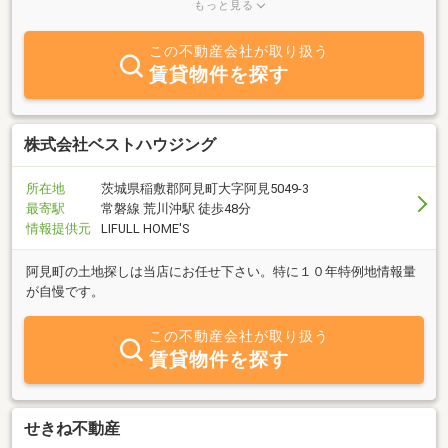
地建物のアドバイスができる専門スタッフがおり、お客様の買いた
もっと見る
い・売りたい・借りたい・貸したいにお応えすべく迅速・きめ細か
に対応します。アパートマンションだけでなく、事業用途（店舗・
この不動産会社が取り扱う
事務所・貸地）の賃貸もお任せください。阿見はＪＲ常磐線荒川沖
賃貸物件を探す
駅東口に位置し、古くから陸上自衛隊や地域医療の中核の東京医大
霞ヶ浦病院があり、また近年はアクセス道路の整備やオルティエ本
郷の区画整理・工業団地・阿見プレミアムアウトレットによって発
展中。アパートマンション投資家様からの問合せが多いエリア。★
株式会社ベストハウジング
不動産無料査定・不動産買取りキャンペーン★
所在地
茨城県稲敷郡阿見町大字阿見5049-3
最寄駅
常磐線 荒川沖駅 徒歩48分
情報提供元
LIFULL HOME'S
阿見町の土地探しは当店にお任せ下さい。特に１０年特例地情報量
が自慢です。
この不動産会社が取り扱う
賃貸物件を探す
せきね不動産