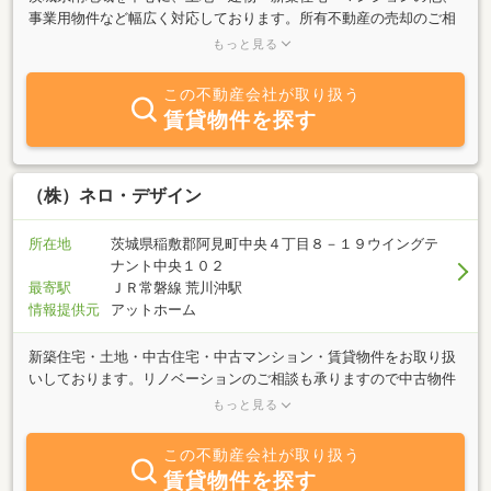
事業用物件など幅広く対応しております。所有不動産の売却のご相
談や価格の査定依頼も承っております。お気軽にお問い合わせくだ
もっと見る
さい。
この不動産会社が取り扱う
賃貸物件を探す
（株）ネロ・デザイン
所在地
茨城県稲敷郡阿見町中央４丁目８－１９ウイングテ
ナント中央１０２
最寄駅
ＪＲ常磐線 荒川沖駅
情報提供元
アットホーム
新築住宅・土地・中古住宅・中古マンション・賃貸物件をお取り扱
いしております。リノベーションのご相談も承りますので中古物件
のご購入と合わせてリノベーションをご検討の際はお気軽にご相談
もっと見る
ください。
この不動産会社が取り扱う
賃貸物件を探す