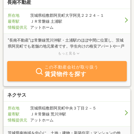
長南不動産
所在地
茨城県稲敷郡阿見町大字阿見２２２４－１
最寄駅
ＪＲ常磐線 土浦駅
情報提供元
アットホーム
"長南不動産"は常磐線荒川沖駅・土浦駅のほぼ中間に位置し、茨城
県阿見町でも老舗の地元業者です。学生向けの格安アパートや一戸
建住宅など安い料金で借りられる物件を豊富に用意しております。
もっと見る
一台につき月額2,500円～4,000円で利用可能な駐車場が豊富なのも
魅力の１つです。女性社員を中心にしたアットホームな雰囲気でご
この不動産会社が取り扱う
対応いたします。お気軽にお問い合わせください！
賃貸物件を探す
ネクサス
所在地
茨城県稲敷郡阿見町中央３丁目２－５
最寄駅
ＪＲ常磐線 荒川沖駅
情報提供元
アットホーム
茨城県南地域を中心に、土地・建物・新築住宅・マンションの他、