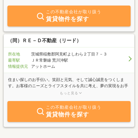
この不動産会社が取り扱う
賃貸物件を探す
（同）ＲＥ－Ｄ不動産（リード）
所在地
茨城県稲敷郡阿見町よしわら２丁目７－３
最寄駅
ＪＲ常磐線 荒川沖駅
情報提供元
アットホーム
住まい探しのお手伝い。笑顔と元気、そして誠心誠意をつくしま
す。お客様のニーズとライフスタイルを共に考え、夢の実現をお手
伝いいたします！阿見町の不動産の売買、賃貸、管理のことなら当
もっと見る
社へおまかせ下さいませ！！また、弊社は土地家屋調査士、司法書
士、ハウスメーカーと提携し、迅速で丁寧な取引を行っています。
この不動産会社が取り扱う
賃貸物件を探す