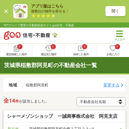
アプリ版はこちら
開く
複数社の物件を探せる！
NTTグループ運営の不動産総合サイト goo住宅・不動産
0
0
0
0
最近検索した条件
最近見た物件
保存した条件
お気に入り
茨城県稲敷郡阿見町の不動産会社一覧
地域
変更する
稲敷郡阿見町
全14
件
が該当しました。
シャーメゾンショップ 一誠商事株式会社 阿見支店
所在地
茨城県稲敷郡阿見町中郷２丁目２３−９