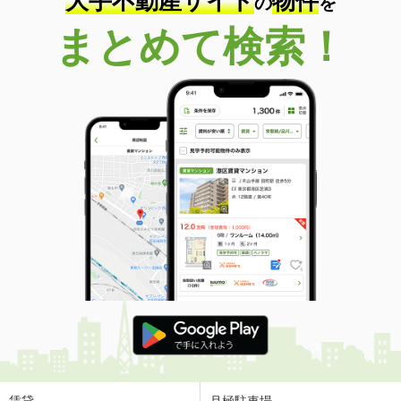
大手不動産サイト
物件
の
を
まとめて検索！