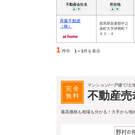
不動産会社名
所在地
斉藤不動産
群馬県吾妻郡中之
（株）
条町大字伊勢町７
６３－４
1
件中
1～1
件を表示
マンション/一戸建て/土
完全
不動産売
無料
最高価格も相場も分かる！大手から地