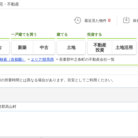
住宅・不動産
0
最近見た物件
保
一戸建てを買う
建てる
投資する
不動産
古
新築
中古
土地
土地活用
投資
検索（首都圏）
>
エリア/群馬県
>
吾妻郡中之条町の不動産会社一覧
際の所要時間とは異なる場合があります。目安としてご利用ください。
妻郡高山村