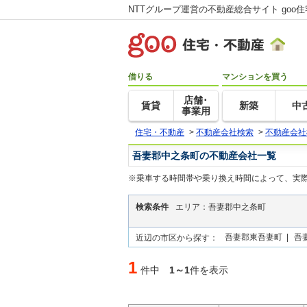
NTTグループ運営の不動産総合サイト goo
借りる
マンションを買う
店舗･
賃貸
新築
中
事業用
住宅・不動産
>
不動産会社検索
>
不動産会社
吾妻郡中之条町の不動産会社一覧
※乗車する時間帯や乗り換え時間によって、実
検索条件
エリア：吾妻郡中之条町
吾妻郡東吾妻町 |
吾
近辺の市区から探す：
1
件中
1～1
件を表示