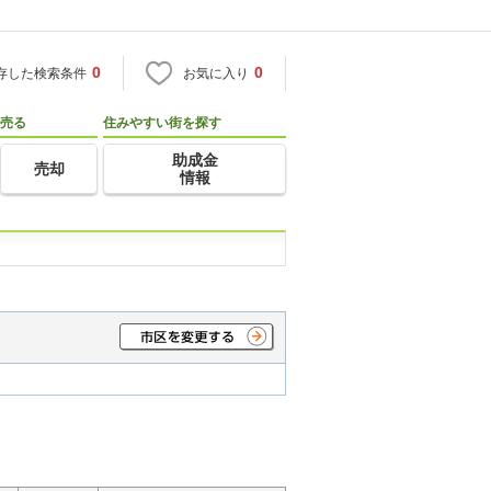
0
0
存した検索条件
お気に入り
売る
住みやすい街を探す
助成金
売却
情報