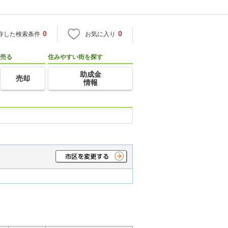
0
0
存した検索条件
お気に入り
売る
住みやすい街を探す
助成金
売却
情報