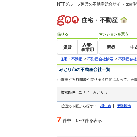
NTTグループ運営の不動産総合サイト goo
借りる
マンションを買う
店舗･
賃貸
新築
中
事業用
住宅・不動産
>
不動産会社検索
>
不動産会社
みどり市の不動産会社一覧
※乗車する時間帯や乗り換え時間によって、実
検索条件
エリア：みどり市
桐生市
|
伊勢崎市
近辺の市区から探す：
7
件中
1～7
件を表示