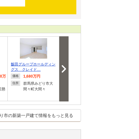
飯田グループホールディン
飯田グループホールディン
大間々町大間
グス クレイド…
グス クレイド…
駅） 2390万円
80万
1,680万円
1,999万円
2,390
価格
価格
価格
群馬県みどり市大
群馬県みどり市大
群馬県
住所
住所
住所
笠懸
間々町大間々
間々町大間々
間々町
り市の新築一戸建て情報をもっと見る