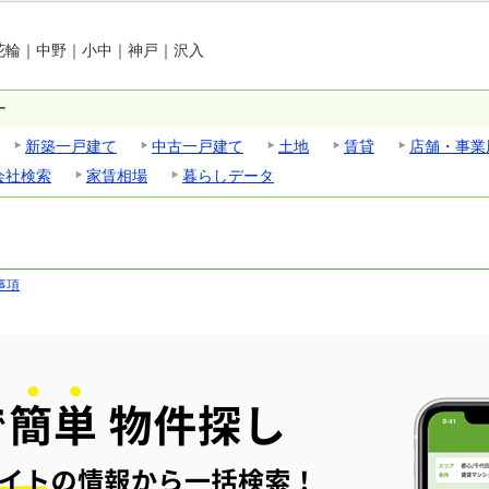
花輪
｜
中野
｜
小中
｜
神戸
｜
沢入
す
新築一戸建て
中古一戸建て
土地
賃貸
店舗・事業
会社検索
家賃相場
暮らしデータ
事項