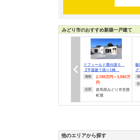
みどり市のおすすめ新築一戸建て
リフィールド鹿分譲５
飯
【平屋建て残り1棟…
グ
2,780万円～3,580万
価格
価
円
住
群馬県みどり市笠懸
住所
町鹿
他のエリアから探す