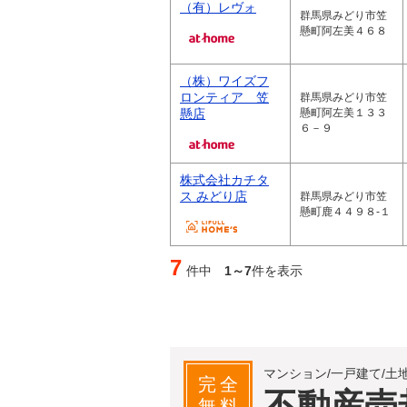
（有）レヴォ
群馬県みどり市笠
懸町阿左美４６８
（株）ワイズフ
ロンティア 笠
群馬県みどり市笠
懸店
懸町阿左美１３３
６－９
株式会社カチタ
ス みどり店
群馬県みどり市笠
懸町鹿４４９８‐１
7
件中
1～7
件を表示
マンション/一戸建て/土
完全
不動産売
無料