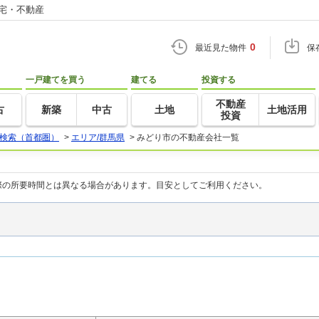
住宅・不動産
0
最近見た物件
保
一戸建てを買う
建てる
投資する
不動産
古
新築
中古
土地
土地活用
投資
検索（首都圏）
>
エリア/群馬県
>
みどり市の不動産会社一覧
際の所要時間とは異なる場合があります。目安としてご利用ください。