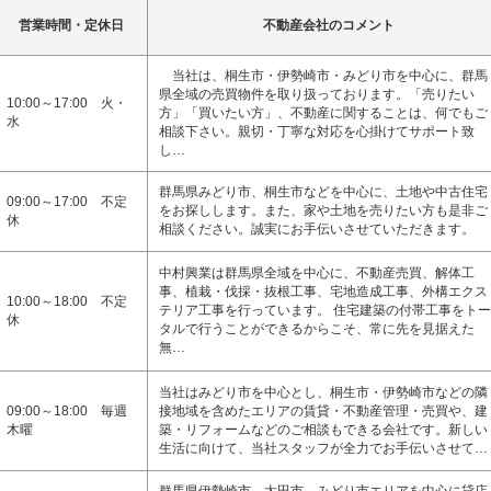
営業時間・定休日
不動産会社のコメント
当社は、桐生市・伊勢崎市・みどり市を中心に、群馬
県全域の売買物件を取り扱っております。「売りたい
10:00～17:00 火・
方」「買いたい方」、不動産に関することは、何でもご
水
相談下さい。親切・丁寧な対応を心掛けてサポート致
し…
群馬県みどり市、桐生市などを中心に、土地や中古住宅
09:00～17:00 不定
をお探しします。また、家や土地を売りたい方も是非ご
休
相談ください。誠実にお手伝いさせていただきます。
中村興業は群馬県全域を中心に、不動産売買、解体工
事、植栽・伐採・抜根工事、宅地造成工事、外構エクス
10:00～18:00 不定
テリア工事を行っています。 住宅建築の付帯工事をトー
休
タルで行うことができるからこそ、常に先を見据えた
無…
当社はみどり市を中心とし、桐生市・伊勢崎市などの隣
09:00～18:00 毎週
接地域を含めたエリアの賃貸・不動産管理・売買や、建
木曜
築・リフォームなどのご相談もできる会社です。新しい
生活に向けて、当社スタッフが全力でお手伝いさせて…