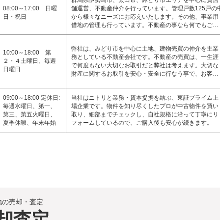
群馬県伊勢崎市、太田市、みどり市エリアを中心に貸店
08:00～17:00 日曜
舗運営、不動産仲介を行っています。管理戸数125戸の
日・祝日
から様々なニーズにお応えいたします。その他、事業用
借地の管理も行っています。不動産の事なら何でもご…
弊社は、みどり市を中心に土地、建物売買の仲介を主業
10:00～18:00 第
務としている不動産会社です。不動産の売買は、一生涯
２・４土曜日、毎週
で何度もない大切なお取引だと弊社は考えます。大切な
日曜日
財産に関するお取引を安心・安全に行なう事で、お客…
09:00～18:00 定休日:
当社はニトリと業務・資本提携を結ぶ、東証プライム上
毎週水曜日、第一、
場企業です。物件を知り尽くしたプロが中古物件を買い
第三、第五火曜日、
取り、細部までチェックし、自社規格に沿って丁寧にリ
夏季休暇、年末年始
フォームしているので、ご購入後も安心が続きます。
地の売却・査定
却査定