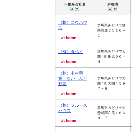
不動産会社名
所在地
（株）コウハウ
群馬県みどり市笠
ス
懸町鹿２５１６－
１
（有）タベイ
群馬県みどり市大
間々町桐原９０－
４
（株）中村興
業 なかしん不
群馬県みどり市大
動産
間々町大間々５９
７－８
（株）プルーズ
群馬県みどり市笠
ハウス
懸町阿左美１６６
４－７