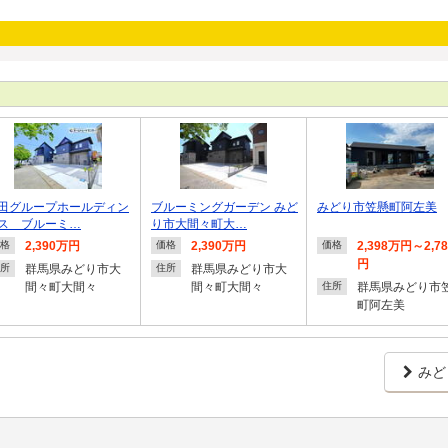
田グループホールディン
ブルーミングガーデン みど
みどり市笠懸町阿左美
ス ブルーミ…
り市大間々町大…
2,390万円
2,390万円
2,398万円～2,7
格
価格
価格
円
群馬県みどり市大
群馬県みどり市大
所
住所
間々町大間々
間々町大間々
群馬県みどり市
住所
町阿左美
みど