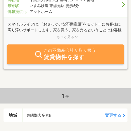
最寄駅
いすみ鉄道 東総元駅 徒歩5分
情報提供元
アットホーム
スマイルライフは、“おせっかいな不動産屋”をモットーにお客様に
寄り添いサポートします。家を買う、家を売るということはお客様
の人生において幾度とない大きな決断です。売主様にとって大切な
もっと見る
資産である不動産の最適な売却方法の提案、安全な取引をお手伝い
します。買主様にはご購入までの不安要素を解決し、ご購入後のリ
この不動産会社が取り扱う
フォームや生活関連でもサポートさせて頂きます。
賃貸物件を探す
1
件
地域
変更する
夷隅郡大多喜町