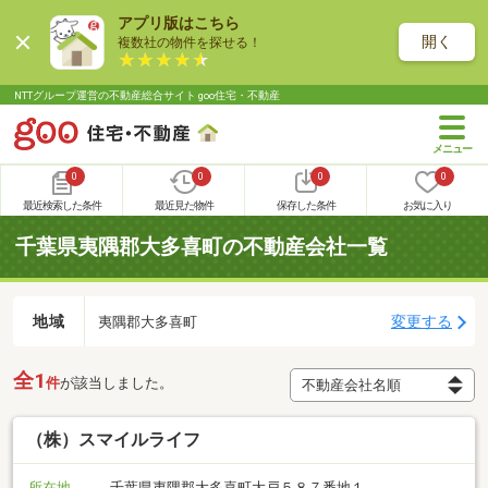
アプリ版はこちら
開く
複数社の物件を探せる！
NTTグループ運営の不動産総合サイト goo住宅・不動産
0
0
0
0
最近検索した条件
最近見た物件
保存した条件
お気に入り
千葉県夷隅郡大多喜町の不動産会社一覧
地域
変更する
夷隅郡大多喜町
全1
件
が該当しました。
（株）スマイルライフ
所在地
千葉県夷隅郡大多喜町大戸５８７番地１