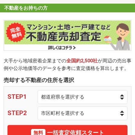
不動産をお持ちの方
大手から地域密着企業までの
全国約2,500社
が周辺の売出事
例や公示地価等のデータを参考に査定価格を算出します。
売却する不動産の住所を選択
STEP1
STEP2
一括査定依頼スタート
無料