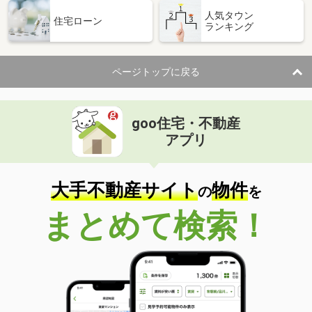
人気タウン
住宅ローン
ランキング
ページトップに戻る
goo住宅・不動産
アプリ
大手不動産サイト
物件
の
を
まとめて検索！