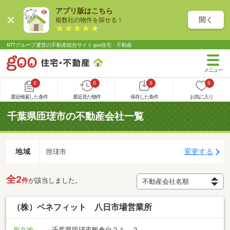
アプリ版はこちら
開く
複数社の物件を探せる！
NTTグループ運営の不動産総合サイト goo住宅・不動産
0
0
0
0
最近検索した条件
最近見た物件
保存した条件
お気に入り
千葉県匝瑳市の不動産会社一覧
地域
変更する
匝瑳市
全2
件
が該当しました。
（株）ベネフィット 八日市場営業所
所在地
千葉県匝瑳市飯倉台２１－２