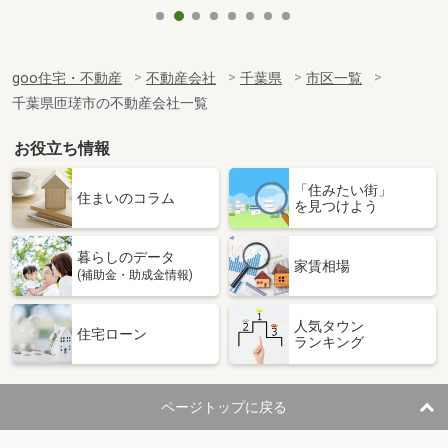
goo住宅・不動産
不動産会社
千葉県
市区一覧
千葉県匝瑳市の不動産会社一覧
お役立ち情報
「住みたい街」
住まいのコラム
を見つけよう
暮らしのデータ
家賃相場
(補助金・助成金情報)
人気タウン
住宅ローン
ランキング
ページトップに戻る