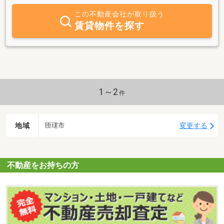
おります。ホームページには動画や写真を多用した新鮮で分かり易
この不動産会社が取り扱う
い情報の提供を行っております。八日市場駅から徒歩３分、国道１
賃貸物件を探す
２６号線沿いへ移転し、益々お客様に身近で便利になりました。当
地域で物件をお探し、売却希望の際は弊社に是非ご相談下さい。き
っとお力になれると思います。
1～2
件
地域
変更する
匝瑳市
不動産をお持ちの方