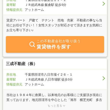
最寄駅
ＪＲ総武本線 飯倉駅 徒歩5分
情報提供元
アットホーム
賃貸アパート 戸建て テナント 売地 売家 不動産の事なら当
社にお任せ下さい！！女性スタッフが対応させて頂きますお気軽に
お立ち寄り下さい♪
この不動産会社が取り扱う
賃貸物件を探す
三成不動産（株）
所在地
千葉県匝瑳市八日市場イ２６－１
最寄駅
ＪＲ総武本線 八日市場駅 徒歩3分
情報提供元
アットホーム
当社は１９８４年に創業し、以来地元のお客様にご支援頂き現在に
至っております。地元匝瑳市を中心とした「旭市 横芝光町 多古
町 山武市等」の物件を豊富に扱っております。また、田舎暮ら
もっと見る
し・リゾートを希望されるお客様へ物件のご紹介、地元案内もして