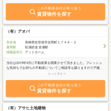
くださいませ♪
この不動産会社が取り扱う
賃貸物件を探す
（有）アオバ
所在地
長崎県佐世保市吉岡町１７４６－２
最寄駅
松浦鉄道 皆瀬駅
情報提供元
アットホーム
当社は2019年9月に不動産業を開業させて頂きました。フレッシュ
な気持ちでお持ちの不動産についてご相談等も賜りますので戸建、
土地、アパートの売却相談や、購入の相談までご連絡お待ちしてお
もっと見る
ります！
この不動産会社が取り扱う
賃貸物件を探す
（有）アサヒ土地建物