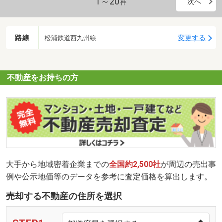
1～20
次へ
件
路線
変更する
松浦鉄道西九州線
不動産をお持ちの方
大手から地域密着企業までの
全国約2,500社
が周辺の売出事
例や公示地価等のデータを参考に査定価格を算出します。
売却する不動産の住所を選択