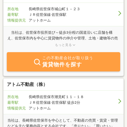
所在地
長崎県佐世保市城山町１－２３
最寄駅
ＪＲ佐世保線 佐世保駅
情報提供元
アットホーム
当社は、佐世保市役所並び～徒歩3分程の国道沿いに店舗を構
え、佐世保市内を中心に賃貸物件の仲介や管理、土地・建物等の売
買仲介等、総合不動産として事業を展開しております。賃貸物件
もっと見る
は、市中心より北部にかけて物件のご紹介・ご案内、そして安心の
アフターケアで、お客様に快適空間を提供させていただいておりま
この不動産会社が取り扱う
す。 明るく元気な接客でご来店をお待ち致しております。どうぞ
賃貸物件を探す
お気軽にお問い合わせ下さい！
アトム不動産（株）
所在地
長崎県佐世保市潮見町１１－１８
最寄駅
ＪＲ佐世保線 佐世保駅 徒歩2分
情報提供元
アットホーム
当社は、長崎県佐世保市を中心として、不動産の売買・賃貸・管理
などを主な業務内容とする会社です。「売りたい」「買いたい」