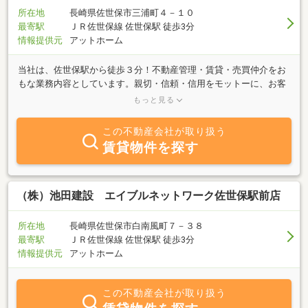
所在地
長崎県佐世保市三浦町４－１０
最寄駅
ＪＲ佐世保線 佐世保駅 徒歩3分
情報提供元
アットホーム
当社は、佐世保駅から徒歩３分！不動産管理・賃貸・売買仲介をお
もな業務内容としています。親切・信頼・信用をモットーに、お客
様の一つ一つのこだわりを満たす物件を、ご紹介させて頂きます。
もっと見る
何でもお気軽にお問い合せ下さい。皆様のご来店を心よりお待ちし
ております。
この不動産会社が取り扱う
賃貸物件を探す
（株）池田建設 エイブルネットワーク佐世保駅前店
所在地
長崎県佐世保市白南風町７－３８
最寄駅
ＪＲ佐世保線 佐世保駅 徒歩3分
情報提供元
アットホーム
この不動産会社が取り扱う