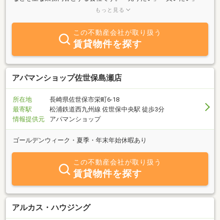
「借りたい」ご希望の方、不動産に関する質問は何でもお気軽にご
もっと見る
相談下さい。●「お客様の立場に立った、確かなアドバイス」
(財）住宅金融普及協会 住宅ローンアドバイザー登録●来客用駐車
この不動産会社が取り扱う
場完備
賃貸物件を探す
アパマンショップ佐世保島瀬店
所在地
長崎県佐世保市栄町6-18
最寄駅
松浦鉄道西九州線 佐世保中央駅 徒歩3分
情報提供元
アパマンショップ
ゴールデンウィーク・夏季・年末年始休暇あり
この不動産会社が取り扱う
賃貸物件を探す
アルカス・ハウジング