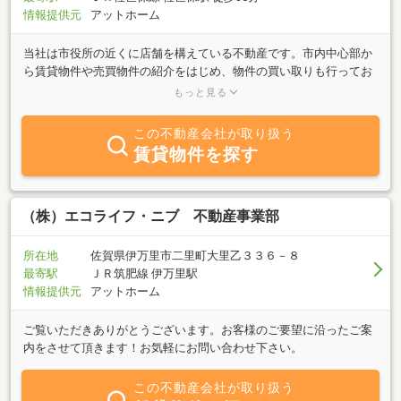
情報提供元
アットホーム
当社は市役所の近くに店舗を構えている不動産です。市内中心部か
ら賃貸物件や売買物件の紹介をはじめ、物件の買い取りも行ってお
ります。情熱をもって対応致しますので不動産のことなら是非当社
もっと見る
へお任せください！
この不動産会社が取り扱う
賃貸物件を探す
（株）エコライフ・ニブ 不動産事業部
所在地
佐賀県伊万里市二里町大里乙３３６－８
最寄駅
ＪＲ筑肥線 伊万里駅
情報提供元
アットホーム
ご覧いただきありがとうございます。お客様のご要望に沿ったご案
内をさせて頂きます！お気軽にお問い合わせ下さい。
この不動産会社が取り扱う