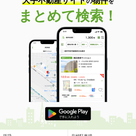
大手不動産サイト
物件
の
を
まとめて検索！