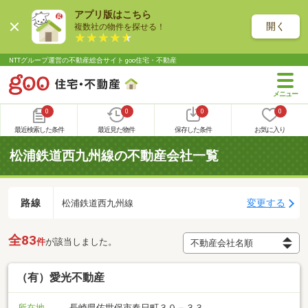
アプリ版はこちら
開く
複数社の物件を探せる！
NTTグループ運営の不動産総合サイト goo住宅・不動産
0
0
0
0
最近検索した条件
最近見た物件
保存した条件
お気に入り
松浦鉄道西九州線の不動産会社一覧
路線
変更する
松浦鉄道西九州線
全83
件
が該当しました。
（有）愛光不動産
所在地
長崎県佐世保市春日町３０－３３