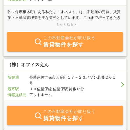
佐世保市椎木町にある私たち「オネスト」は、不動産の売買、賃貸
業・不動産管理業を主な業務としています。これまで培ってきたき
め細やかなサポートに加え、男性スタッフの新たな視点も加わり、
もっと見る
より多角的なサポートを提供できるようになりました。おひとり様
向きからファミリータイプまで、法人契約、自衛隊借上げ官舎契
この不動産会社が取り扱う
約、ベース契約等様々な賃貸物件を取り扱っております。また、近
賃貸物件を探す
隣の長崎県立大学および長崎短期大学の学生様向けの賃貸物件も多
数ご紹介しています。お客様の大切な資産を預かる家主様には、誠
実な管理と的確なアドバイスを。そして、お部屋を探す借主様に
は、安心して新生活を始められるよう、真摯にお手伝いいたしま
（株）オフィスえん
す。佐世保での不動産のことなら、どうぞお気軽にご相談くださ
い。
所在地
長崎県佐世保市若葉町１７－２３メゾン若葉２０１
号
最寄駅
ＪＲ佐世保線 佐世保駅 徒歩15分
情報提供元
アットホーム
この不動産会社が取り扱う
賃貸物件を探す