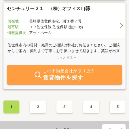
センチュリー２１ （株）オフィス山縣
所在地
長崎県佐世保市松川町１番７号
最寄駅
ＪＲ佐世保線 佐世保駅 徒歩10分
情報提供元
アットホーム
佐世保市内の賃貸・売買のご相談は弊社にお任せください。ご相談
からご案内、契約まで丁寧にお手伝いさせて戴きます。英語が出来
るスタッフが在籍し、米軍向けの賃貸物件も取り扱っております。
もっと見る
ぜひお気軽にお問合せください。
この不動産会社が取り扱う
賃貸物件を探す
1
2
3
4
5