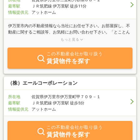
最寄駅
ＪＲ筑肥線 伊万里駅 徒歩11分
情報提供元
アットホーム
伊万里市内の不動産情報なら当社にお任せ下さい。お部屋探し、不
動産に関するご相談等、お気軽にお問い合わせ下さい。「とことん
コンサル」をモットーに、社員一同、精一杯のお手伝いさせていた
もっと見る
だきます。
この不動産会社が取り扱う
賃貸物件を探す
（株）エールコーポレーション
所在地
佐賀県伊万里市伊万里町甲７０９－１
最寄駅
ＪＲ筑肥線 伊万里駅 徒歩5分
情報提供元
アットホーム
この不動産会社が取り扱う
賃貸物件を探す