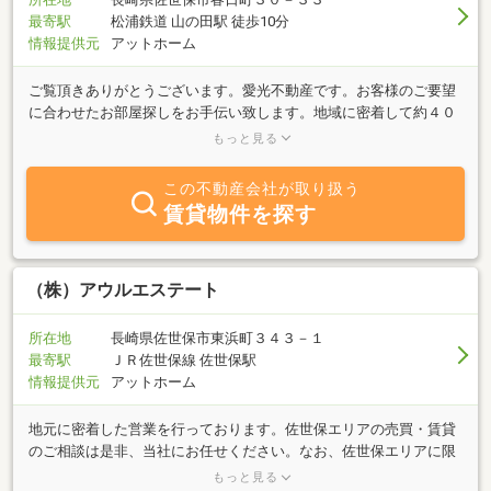
最寄駅
松浦鉄道 山の田駅 徒歩10分
情報提供元
アットホーム
ご覧頂きありがとうございます。愛光不動産です。お客様のご要望
に合わせたお部屋探しをお手伝い致します。地域に密着して約４０
年になります。気になる物件ございましたら、お気軽にご連絡下さ
もっと見る
い！皆様のご来店を心よりお待ちしております♪
この不動産会社が取り扱う
賃貸物件を探す
（株）アウルエステート
所在地
長崎県佐世保市東浜町３４３－１
最寄駅
ＪＲ佐世保線 佐世保駅
情報提供元
アットホーム
地元に密着した営業を行っております。佐世保エリアの売買・賃貸
のご相談は是非、当社にお任せください。なお、佐世保エリアに限
らず近隣地域の営業活動にも力を入れております！お気軽にご相談
もっと見る