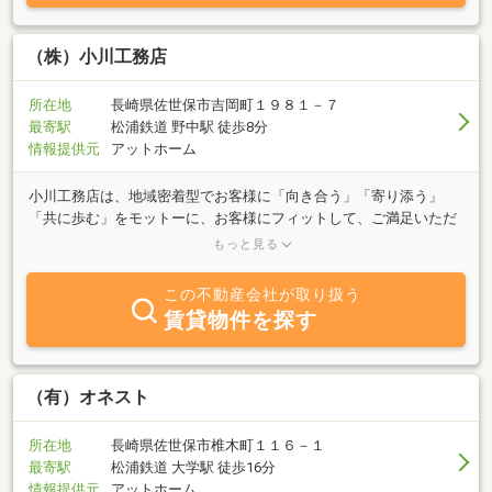
（株）小川工務店
所在地
長崎県佐世保市吉岡町１９８１－７
最寄駅
松浦鉄道 野中駅 徒歩8分
情報提供元
アットホーム
小川工務店は、地域密着型でお客様に「向き合う」「寄り添う」
「共に歩む」をモットーに、お客様にフィットして、ご満足いただ
ける物件をご紹介しております。土地・建物売買仲介、アパート・
もっと見る
戸建て・駐車場賃貸仲介、賃貸物件管理・不動産物件査定を中心と
して、新築・リフォーム・リノベーションを始めとして、グループ
この不動産会社が取り扱う
会社で、土木工事、造園工事、測量など不動産にまつわる全ての仕
賃貸物件を探す
事をワンストップで全力で取り組んでおり、相続や贈与などの税制
面もご相談に応じている、まさに「総合不動産コンサルティング会
社」です。経験豊富で話しやすいスタッフが皆様をお待ちしており
ます。どうぞお気軽にご相談ください。
（有）オネスト
所在地
長崎県佐世保市椎木町１１６－１
最寄駅
松浦鉄道 大学駅 徒歩16分
情報提供元
アットホーム