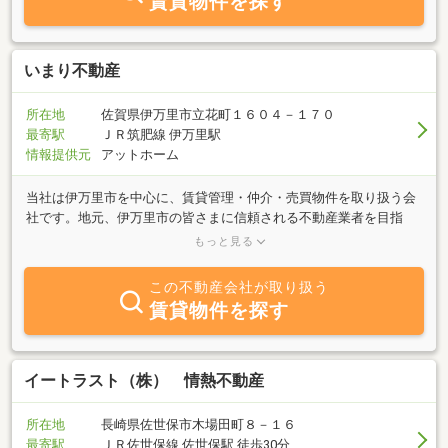
賃貸物件を探す
いまり不動産
所在地
佐賀県伊万里市立花町１６０４－１７０
最寄駅
ＪＲ筑肥線 伊万里駅
情報提供元
アットホーム
当社は伊万里市を中心に、賃貸管理・仲介・売買物件を取り扱う会
社です。地元、伊万里市の皆さまに信頼される不動産業者を目指
し、2015年8月伊万里市立花町にオープンいたしました！ 不動産に
もっと見る
関することでしたら、どのような事でもお気軽にお問い合わせくだ
さい。現地物件案内などのため、不在の場合もございますので、ご
この不動産会社が取り扱う
来店前にご連絡いただければ幸いです。あらかじめご連絡いただけ
賃貸物件を探す
れば、営業時間外や定休日の対応もいたします。
イートラスト（株） 情熱不動産
所在地
長崎県佐世保市木場田町８－１６
最寄駅
ＪＲ佐世保線 佐世保駅 徒歩30分