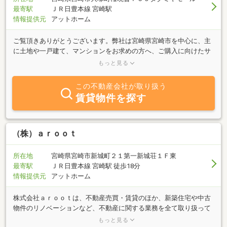
最寄駅
ＪＲ日豊本線 宮崎駅
情報提供元
アットホーム
ご覧頂きありがとうございます。弊社は宮崎県宮崎市を中心に、主
に土地や一戸建て、マンションをお求めの方へ、ご購入に向けたサ
ポートを行っております。その他にも土地、建物を売りたい方、査
もっと見る
定して欲しい、今後どのように不動産(土地・建物) を保有・活用・
売却した方が良いかなどのご相談も専門分野になります。賃貸・管
この不動産会社が取り扱う
理・リフォームなどのご依頼も承っておりますのでお気軽にご相談
賃貸物件を探す
下さい。お客様にとっての幸せを一緒に考え、お客様の立場に立っ
たアドバイスをすることをお約束します。
（株）ａｒｏｏｔ
所在地
宮崎県宮崎市新城町２１第一新城荘１Ｆ東
最寄駅
ＪＲ日豊本線 宮崎駅 徒歩18分
情報提供元
アットホーム
株式会社ａｒｏｏｔは、不動産売買・賃貸のほか、新築住宅や中古
物件のリノベーションなど、不動産に関する業務を全て取り扱って
おります。特に、中古物件のリノベーションや水回り商品のリフォ
もっと見る