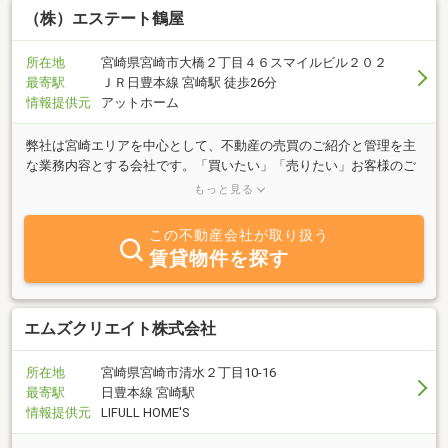
（株）エステート鶴屋
所在地
宮崎県宮崎市大橋２丁目４６スマイルビル２０２
最寄駅
ＪＲ日豊本線 宮崎駅 徒歩26分
情報提供元
アットホーム
弊社は宮崎エリアを中心として、不動産の売買のご紹介と管理を主
な業務内容とする会社です。「買いたい」「売りたい」お客様のご
希望に併せたスピーディな対応を心掛けております。宮崎エリアと
もっと見る
その近郊の不動産に関するご質問は、弊社にご相談ください。親身
になってお客様のご要望にお答え致しますのでお気軽にご相談くだ
この不動産会社が取り扱う
さい。
賃貸物件を探す
エムズクリエイト株式会社
所在地
宮崎県宮崎市清水２丁目10-16
最寄駅
日豊本線 宮崎駅
情報提供元
LIFULL HOME'S