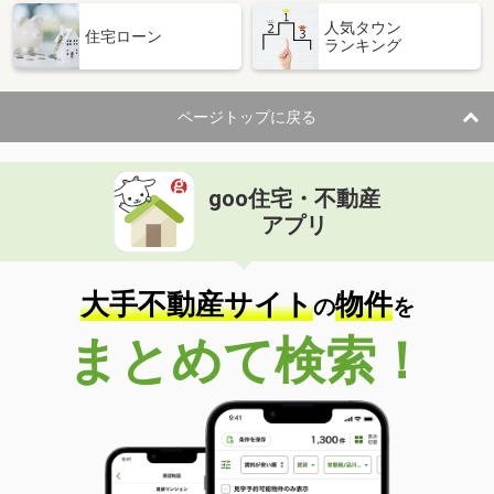
人気タウン
住宅ローン
ランキング
ページトップに戻る
goo住宅・不動産
アプリ
大手不動産サイト
物件
の
を
まとめて検索！