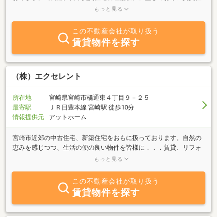
宅における健全かつ専門的な畝い・管理業務の確立並びに普及を通
もっと見る
じて、賃貸住宅市場の整備・発展を図り、豊かな国民生活の実現に
寄与することをモットーとしております！「売りたい」「買いた
この不動産会社が取り扱う
い」「貸したい」「借りたい」「建てたい」不動産に関することは
賃貸物件を探す
何でもお気軽にご相談下さい。
（株）エクセレント
所在地
宮崎県宮崎市橘通東４丁目９－２５
最寄駅
ＪＲ日豊本線 宮崎駅 徒歩10分
情報提供元
アットホーム
宮崎市近郊の中古住宅、新築住宅をおもに扱っております。自然の
恵みを感じつつ、生活の便の良い物件を皆様に．．．賃貸、リフォ
ームのご相談等不動産に関する事でしたら何でもお気軽にお声掛け
もっと見る
下さいませ。
この不動産会社が取り扱う
賃貸物件を探す