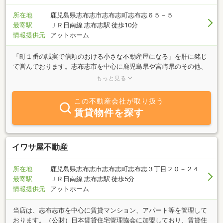
所在地
鹿児島県志布志市志布志町志布志６５－５
最寄駅
ＪＲ日南線 志布志駅 徒歩10分
情報提供元
アットホーム
「町１番の誠実で信頼のおける小さな不動産屋になる」を肝に銘じ
て営んでおります。志布志市を中心に鹿児島県や宮崎県のその他、
不動産に関する事なら何でも対応させて頂きます。ぜひ電話かメー
もっと見る
ルでお問い合わせ下さい。宜しくお願い致します。
この不動産会社が取り扱う
賃貸物件を探す
イワサ屋不動産
所在地
鹿児島県志布志市志布志町志布志３丁目２０－２４
最寄駅
ＪＲ日南線 志布志駅 徒歩5分
情報提供元
アットホーム
当店は、志布志市を中心に賃貸マンション、アパート等を管理して
おります。（公財）日本賃貸住宅管理協会に加盟しており、賃貸住