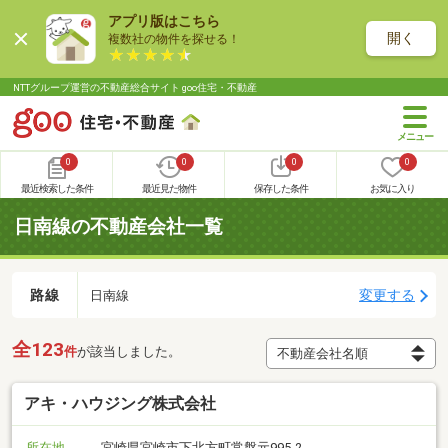
アプリ版はこちら
開く
複数社の物件を探せる！
NTTグループ運営の不動産総合サイト goo住宅・不動産
0
0
0
0
最近検索した条件
最近見た物件
保存した条件
お気に入り
日南線の不動産会社一覧
路線
変更する
日南線
全123
件
が該当しました。
アキ・ハウジング株式会社
所在地
宮崎県宮崎市下北方町常盤元995-2