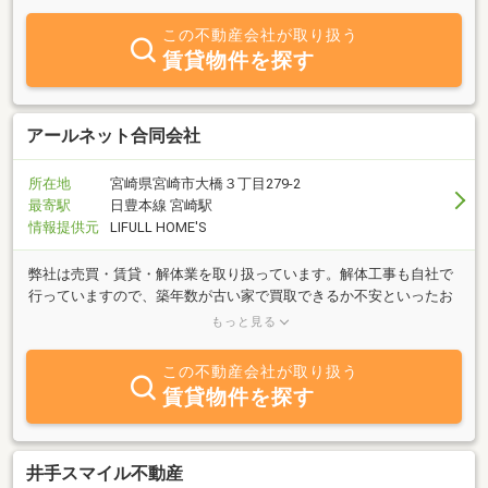
ームなど、お客様と楽しみながら良い住まいの在り方をご提案いた
します。賃貸オーナー様に関しては、リーシング相談なども承って
この不動産会社が取り扱う
おります。店内は、落ち着いた過ごしやすい空間をイメージして、
賃貸物件を探す
グリーンインテリア・アロマとともにお客様をおむかえ致します。
アールネット合同会社
所在地
宮崎県宮崎市大橋３丁目279-2
最寄駅
日豊本線 宮崎駅
情報提供元
LIFULL HOME'S
弊社は売買・賃貸・解体業を取り扱っています。解体工事も自社で
行っていますので、築年数が古い家で買取できるか不安といったお
客様のご相談にも対応させていただきます。不動産、家屋解体の査
もっと見る
定も無料です。
この不動産会社が取り扱う
賃貸物件を探す
井手スマイル不動産