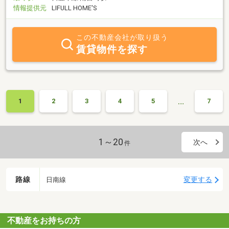
情報提供元
LIFULL HOME'S
この不動産会社が取り扱う
賃貸物件を探す
…
1
2
3
4
5
7
1～20
次へ
件
路線
変更する
日南線
不動産をお持ちの方