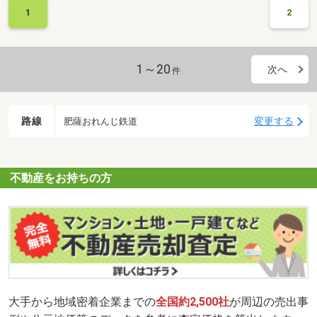
1
2
1～20
次へ
件
路線
変更する
肥薩おれんじ鉄道
不動産をお持ちの方
大手から地域密着企業までの
全国約2,500社
が周辺の売出事