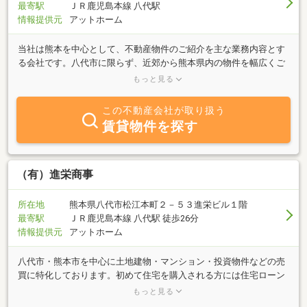
最寄駅
ＪＲ鹿児島本線 八代駅
情報提供元
アットホーム
当社は熊本を中心として、不動産物件のご紹介を主な業務内容とす
る会社です。八代市に限らず、近郊から熊本県内の物件を幅広くご
相談ください。お客様のご要望に併せたスピーディな対応を心掛け
もっと見る
ています。スタッフが親身になってご要望にお答え致しますので、
まずはお気軽にご相談ください。
この不動産会社が取り扱う
賃貸物件を探す
（有）進栄商事
所在地
熊本県八代市松江本町２－５３進栄ビル１階
最寄駅
ＪＲ鹿児島本線 八代駅 徒歩26分
情報提供元
アットホーム
八代市・熊本市を中心に土地建物・マンション・投資物件などの売
買に特化しております。初めて住宅を購入される方には住宅ローン
のサポートから対応いたしますので、なんでもお気軽にご相談くだ
もっと見る
さい。