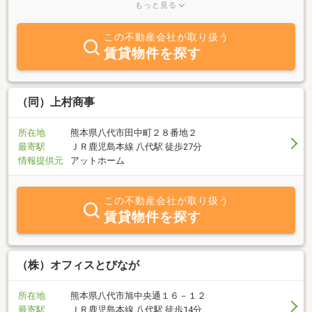
ますので、お気軽にお問い合わせください。 大小路バス停より歩
もっと見る
いて３分、駐車場完備ですので、歩いても車でもお越しいただけま
す。３号線（鹿児島市から見て）中央公民館入口交差点を右折して
この不動産会社が取り扱う
すぐ駐車場がございます。～ホームページもご覧ください。物件情
賃貸物件を探す
報満載です。～
（同）上村商事
所在地
熊本県八代市田中町２８番地２
最寄駅
ＪＲ鹿児島本線 八代駅 徒歩27分
情報提供元
アットホーム
この不動産会社が取り扱う
賃貸物件を探す
（株）オフィスとびなが
所在地
熊本県八代市旭中央通１６－１２
最寄駅
ＪＲ鹿児島本線 八代駅 徒歩14分