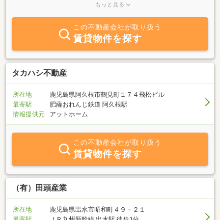
◎経営理念１、苦しこと辛いことを笑顔に変えれるよう全知全能を
もっと見る
以て挑みます。２、皆様のお役に立つことを意識し行動します。
３、笑顔を絶やさない暖かな対応を心がけます。経営方針 不動産
この不動産会社が取り扱う
事業部（不動産業全般・建築設計）・お客様のより良い未来を第一
賃貸物件を探す
に考えた不動産事業を展開します。教育事業部（個別指導ひな
た）・生きる目標を確立させ達成に向けて努力をするよう指導しま
す。・人はなぜ学ばなければならないかを常に意識させます。・理
に適った学習方法で指導します。
タカハシ不動産
所在地
鹿児島県阿久根市鶴見町１７４飛松ビル
最寄駅
肥薩おれんじ鉄道 阿久根駅
情報提供元
アットホーム
この不動産会社が取り扱う
賃貸物件を探す
（有）田頭産業
所在地
鹿児島県出水市昭和町４９－２１
最寄駅
ＪＲ九州新幹線 出水駅 徒歩1分