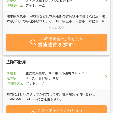
最寄駅
ＪＲ鹿児島本線 八代駅 徒歩13分
情報提供元
アットホーム
熊本県八代市・宇城市など熊本県南部の賃貸物件情報は八代店！熊
本県八代市や宇城市松橋町、小川町・宇土市・人吉市・水俣市・芦
北町などの熊本県南部を中心に賃貸マンション・賃貸アパート・一
もっと見る
戸建て、新築の賃貸住宅から貸店舗、事務所、倉庫などのテナント
物件まで賃貸・不動産の物件情報を幅広くご紹介中。仲介実績を生
この不動産会社が取り扱う
かし、お客様にとってより良いご契約になるよう日々研鑽しており
賃貸物件を探す
ます。売買も取り扱いございます。お気軽にご相談くださいませ。
お持ちの不動産の活用を考えられている家主様のご相談もお待ちし
ております。
広陵不動産
所在地
鹿児島県薩摩川内市東大小路町３８－２１
最寄駅
ＪＲ九州新幹線 川内駅
情報提供元
アットホーム
川内に詳しいスタッフが案内します。駐車場完備問い合わせ
my89ty5@gmail.comにご連絡下さい。
この不動産会社が取り扱う