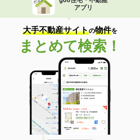
アプリ
大手不動産サイト
物件
の
を
まとめて検索！