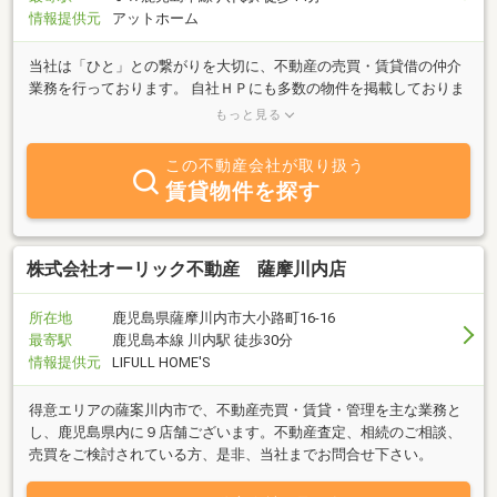
情報提供元
アットホーム
当社は「ひと」との繋がりを大切に、不動産の売買・賃貸借の仲介
業務を行っております。 自社ＨＰにも多数の物件を掲載しておりま
すので、是非そちらもご覧ください。 また、誰も住んでいない『空
もっと見る
き家・土地』等の管理や活用法のご提案、遺産分割協議書の作成
等、暮らしにおける総合的な相談・依頼も、夫婦一丸となりお受け
この不動産会社が取り扱う
いたします！★土地建物の売買・賃貸・不動産情報 【(株)オフィ
賃貸物件を探す
スとびなが】https://office-tobinaga.info/★公正証書・許認可・遺
言・暮らしの相談 【飛永真由美行政書士事務所】
http://tobinaga.info/★空き家の管理・活用のご提案 【空き家管理
センターやつしろ】https://akiya-yatsushiro.info/
株式会社オーリック不動産 薩摩川内店
所在地
鹿児島県薩摩川内市大小路町16-16
最寄駅
鹿児島本線 川内駅 徒歩30分
情報提供元
LIFULL HOME'S
得意エリアの薩案川内市で、不動産売買・賃貸・管理を主な業務と
し、鹿児島県内に９店舗ございます。不動産査定、相続のご相談、
売買をご検討されている方、是非、当社までお問合せ下さい。