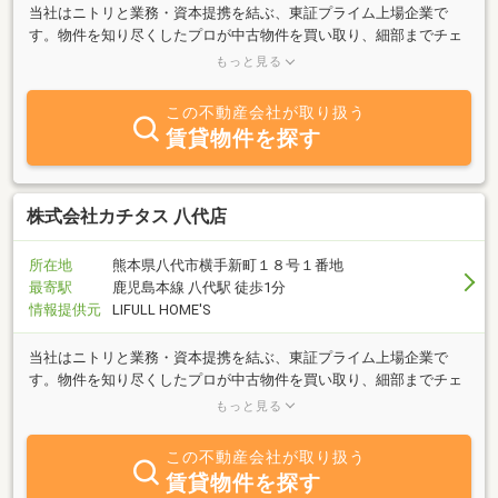
当社はニトリと業務・資本提携を結ぶ、東証プライム上場企業で
す。物件を知り尽くしたプロが中古物件を買い取り、細部までチェ
ックし、自社規格に沿って丁寧にリフォームしているので、ご購入
もっと見る
後も安心が続きます。
この不動産会社が取り扱う
賃貸物件を探す
株式会社カチタス 八代店
所在地
熊本県八代市横手新町１８号１番地
最寄駅
鹿児島本線 八代駅 徒歩1分
情報提供元
LIFULL HOME'S
当社はニトリと業務・資本提携を結ぶ、東証プライム上場企業で
す。物件を知り尽くしたプロが中古物件を買い取り、細部までチェ
ックし、自社規格に沿って丁寧にリフォームしているので、ご購入
もっと見る
後も安心が続きます。
この不動産会社が取り扱う
賃貸物件を探す