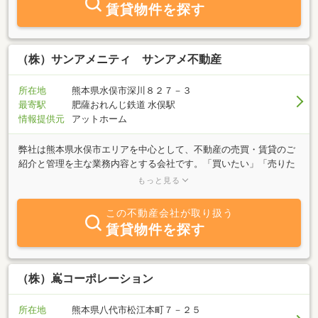
賃貸物件を探す
（株）サンアメニティ サンアメ不動産
所在地
熊本県水俣市深川８２７－３
最寄駅
肥薩おれんじ鉄道 水俣駅
情報提供元
アットホーム
弊社は熊本県水俣市エリアを中心として、不動産の売買・賃貸のご
紹介と管理を主な業務内容とする会社です。「買いたい」「売りた
い」「借りたい」「貸したい」お客様のご希望に併せたスピーディ
もっと見る
な対応を心掛けております。水俣市エリアとその近郊の不動産に関
するご質問は、弊社にご相談ください。親身になってお客様のご要
この不動産会社が取り扱う
望にお答え致しますのでお気軽にご相談ください。
賃貸物件を探す
（株）嶌コーポレーション
所在地
熊本県八代市松江本町７－２５