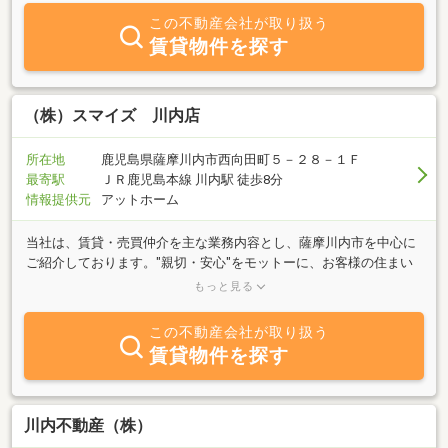
この不動産会社が取り扱う
賃貸物件を探す
（株）スマイズ 川内店
所在地
鹿児島県薩摩川内市西向田町５－２８－１Ｆ
最寄駅
ＪＲ鹿児島本線 川内駅 徒歩8分
情報提供元
アットホーム
当社は、賃貸・売買仲介を主な業務内容とし、薩摩川内市を中心に
ご紹介しております。″親切・安心″をモットーに、お客様の住まい
のパートナーとして、精一杯お手伝いさせていただきますので、是
もっと見る
非、当社におまかせ下さい！ご来店を心よりお待ちしております。
この不動産会社が取り扱う
賃貸物件を探す
川内不動産（株）