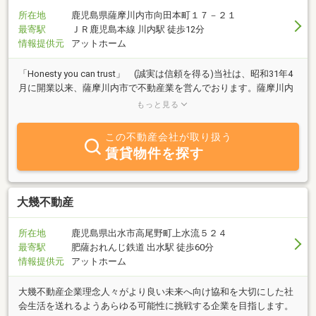
所在地
鹿児島県薩摩川内市向田本町１７－２１
最寄駅
ＪＲ鹿児島本線 川内駅 徒歩12分
情報提供元
アットホーム
「Honesty you can trust」 (誠実は信頼を得る)当社は、昭和31年4
月に開業以来、薩摩川内市で不動産業を営んでおります。薩摩川内
市で不動産の売買・賃貸・有効活用等お考えでしたらお気軽にご連
もっと見る
絡、ご来店ください。それぞれのお客様のニーズに合った物件をご
紹介させて頂きます。
この不動産会社が取り扱う
賃貸物件を探す
大幾不動産
所在地
鹿児島県出水市高尾野町上水流５２４
最寄駅
肥薩おれんじ鉄道 出水駅 徒歩60分
情報提供元
アットホーム
大幾不動産企業理念人々がより良い未来へ向け協和を大切にした社
会生活を送れるようあらゆる可能性に挑戦する企業を目指します。