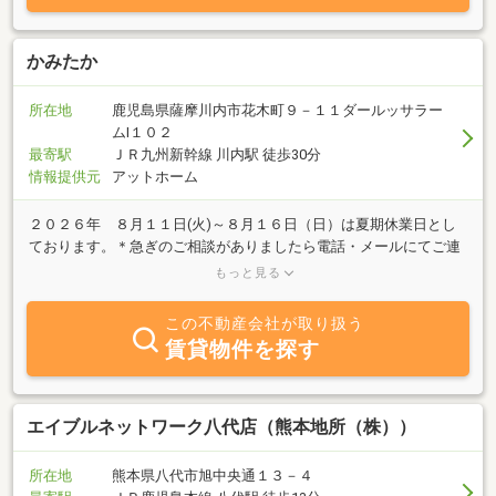
かみたか
所在地
鹿児島県薩摩川内市花木町９－１１ダールッサラー
ムⅠ１０２
最寄駅
ＪＲ九州新幹線 川内駅 徒歩30分
情報提供元
アットホーム
２０２６年 ８月１１日(火)～８月１６日（日）は夏期休業日とし
ております。＊急ぎのご相談がありましたら電話・メールにてご連
絡願います。ホームページには多くの物件を掲載しておりますの
もっと見る
で、ご覧いただければと思っております。出張でのご相談にも対応
いたします。急激に暑くなっております。お体にお気をつけくださ
この不動産会社が取り扱う
い。売買・賃貸お気軽にご相談ください。お客様の希望に沿ったい
賃貸物件を探す
ろいろな物件をご紹介いたします。一人で営業していますので不在
時間も多くなっております。連絡いただいてからのご来店をお勧め
いたします。「今すぐではないが借りる可能性がある」「川内地区
以外に借りたい」という方も遠慮なく連絡ください。物件のご案
エイブルネットワーク八代店（熊本地所（株））
内・おおよその費用の提示可能な限り協力いたします。メールアド
レス：kamitaka@mbr.nifty.com
所在地
熊本県八代市旭中央通１３－４