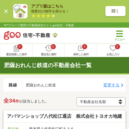
アプリ版はこちら
開く
複数社の物件を探せる！
NTTグループ運営の不動産総合サイト goo住宅・不動産
0
0
0
0
最近検索した条件
最近見た物件
保存した条件
お気に入り
肥薩おれんじ鉄道の不動産会社一覧
路線
変更する
肥薩おれんじ鉄道
全34
件
が該当しました。
アパマンショップ八代松江通店 株式会社トヨオカ地建
所在地
熊本県八代市松江町５３６