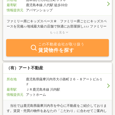
最寄駅
鹿児島本線 八代駅 徒歩33分
情報提供元
アパマンショップ
ファミリー席にキッズスペース☆ ファミリー席ごとにキッズスペ
ースを完備♪♪地域最大級の店舗で快適にお部屋探し♪♪♪ ファミリー
席ごとにキッズスペースを完備♪♪地域最大級の店舗で快適にお部屋
もっと見る
探し♪♪♪
この不動産会社が取り扱う
賃貸物件を探す
（有）アート不動産
所在地
鹿児島県薩摩川内市大小路町２６－８アートビル１
Ｆ
最寄駅
ＪＲ鹿児島本線 川内駅
情報提供元
アットホーム
当社では鹿児島県薩摩川内市を中心に不動産をご紹介しておりま
す。賃貸・売買の物件をあなたの「こだわり」に合わせてご案内し