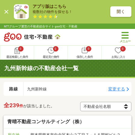
アプリ版はこちら
開く
複数社の物件を探せる！
NTTグループ運営の不動産総合サイト goo住宅・不動産
0
0
0
0
最近検索した条件
最近見た物件
保存した条件
お気に入り
九州新幹線の不動産会社一覧
路線
変更する
九州新幹線
全239
件
が該当しました。
青晴不動産コンサルティング（株）
所在地
熊本県熊本市中央区本山２丁目７－１５岡村ビル２