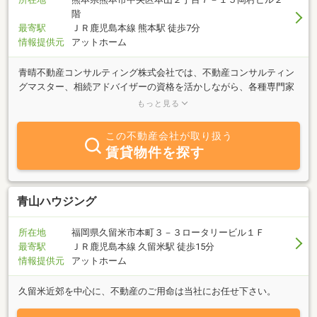
階
最寄駅
ＪＲ鹿児島本線 熊本駅 徒歩7分
情報提供元
アットホーム
青晴不動産コンサルティング株式会社では、不動産コンサルティン
グマスター、相続アドバイザーの資格を活かしながら、各種専門家
とのネットワークにより、お客様の不動産のお悩みごとを解決致し
もっと見る
ます。あなたの不動産コンサルティングマスターはここにいます！
まずは、気軽にご相談下さい。また、参加無料の相続の勉強会を定
この不動産会社が取り扱う
期的に開催中です。あおはれオリジナル「振返り人生ゲーム+α」を
賃貸物件を探す
使って、楽しく相続について学びます。誰にでも訪れるその時に何
が必要で、何を準備しておくべきか、「相続」の基本から学べま
す。個別に無料相談も受付けています。こちらも気軽に参加してみ
て下さい。
青山ハウジング
所在地
福岡県久留米市本町３－３ロータリービル１Ｆ
最寄駅
ＪＲ鹿児島本線 久留米駅 徒歩15分
情報提供元
アットホーム
久留米近郊を中心に、不動産のご用命は当社にお任せ下さい。