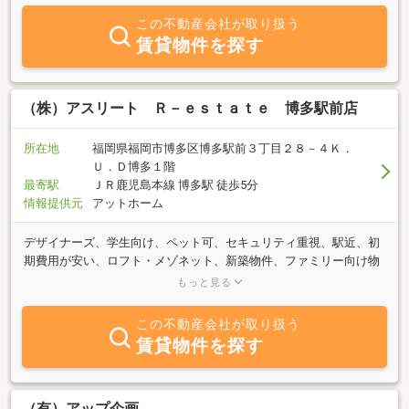
この不動産会社が取り扱う
賃貸物件を探す
（株）アスリート Ｒ－ｅｓｔａｔｅ 博多駅前店
所在地
福岡県福岡市博多区博多駅前３丁目２８－４Ｋ．
Ｕ．Ｄ博多１階
最寄駅
ＪＲ鹿児島本線 博多駅 徒歩5分
情報提供元
アットホーム
デザイナーズ、学生向け、ペット可、セキュリティ重視、駅近、初
期費用が安い、ロフト・メゾネット、新築物件、ファミリー向け物
件など豊富な物件をご用意しています。福岡市内の物件は全てご紹
もっと見る
介が可能です！まずはご相談だけ、という方でもお気軽にお問い合
わせください♪
この不動産会社が取り扱う
賃貸物件を探す
（有）アップ企画