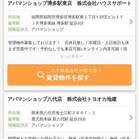
アパマンショップ博多駅東店 株式会社ハウスサポート
所在地
福岡県福岡市博多区博多駅東１丁目1-25宝ビル１Ｆ
最寄駅
ＪＲ博多南線 博多駅 徒歩3分
情報提供元
アパマンショップ
管理物件募集しております！ 店休日無し！水曜日・土日祝日も休
まず営業中です！予約なしでも来店可能♪オンライン内見可能！現
地待ち合わせも可能♪女性スタッフ在籍しています。売買・テナン
もっと見る
ト物件のご紹介可能。宅地建物取引士・賃貸不動産経営管理士・賃
貸住宅メンテナンス主任者も在籍中。
この不動産会社が取り扱う
賃貸物件を探す
アパマンショップ八代店 株式会社トヨオカ地建
所在地
熊本県八代市海士江町２８６７－１
最寄駅
鹿児島本線 新八代駅 徒歩23分
情報提供元
アパマンショップ
時間外もお気軽にお尋ね下さい 無休（年末年始除く） 無休（年末