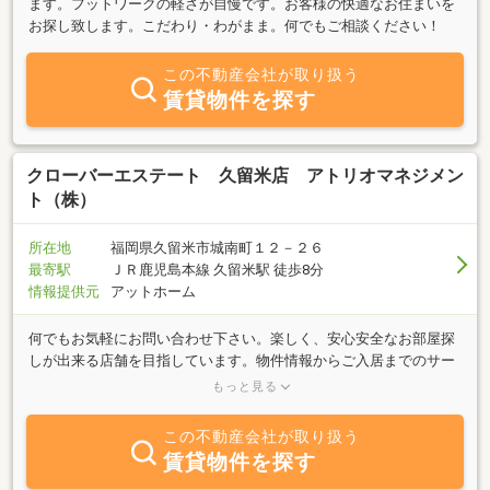
ます。フットワークの軽さが自慢です。お客様の快適なお住まいを
お探し致します。こだわり・わがまま。何でもご相談ください！
この不動産会社が取り扱う
賃貸物件を探す
クローバーエステート 久留米店 アトリオマネジメン
ト（株）
所在地
福岡県久留米市城南町１２－２６
最寄駅
ＪＲ鹿児島本線 久留米駅 徒歩8分
情報提供元
アットホーム
何でもお気軽にお問い合わせ下さい。楽しく、安心安全なお部屋探
しが出来る店舗を目指しています。物件情報からご入居までのサー
ビスをスタッフ一同、精一杯努めさせて頂きます。★女性スタッフ
もっと見る
の対応も可能です。いつでもお気軽に無料電話にてお問い合わせく
ださい。★電話工事完了しました。ご迷惑をおかけしました。★当
この不動産会社が取り扱う
事務所ビル駐車場拡張工事(11台を予定）を行います。よろしくお願
賃貸物件を探す
いします。