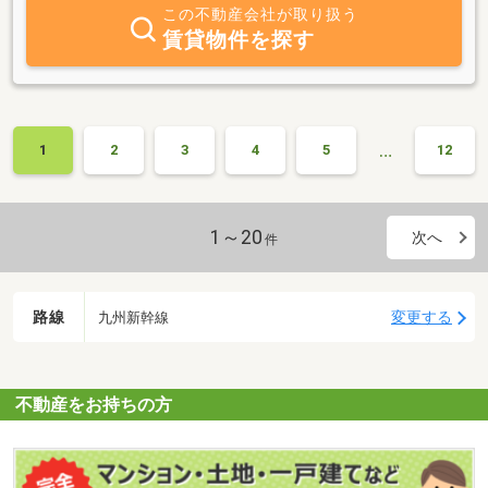
この不動産会社が取り扱う
賃貸物件を探す
…
1
2
3
4
5
12
1～20
次へ
件
路線
変更する
九州新幹線
不動産をお持ちの方