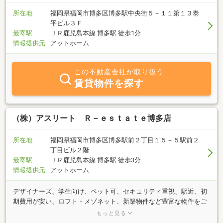
所在地
福岡県福岡市博多区博多駅中央街５－１１第１３泰
平ビル３Ｆ
最寄駅
ＪＲ鹿児島本線 博多駅 徒歩1分
情報提供元
アットホーム
この不動産会社が取り扱う
賃貸物件を探す
（株）アスリート Ｒ－ｅｓｔａｔｅ博多店
所在地
福岡県福岡市博多区博多駅前２丁目１５－５駅前２
丁目ビル２階
最寄駅
ＪＲ鹿児島本線 博多駅 徒歩3分
情報提供元
アットホーム
デザイナーズ、学生向け、ペット可、セキュリティ重視、駅近、初
期費用が安い、ロフト・メゾネット、新築物件など豊富な物件をご
用意しています。福岡の賃貸マンション、賃貸アパート、賃貸管理
もっと見る
のことなら株式会社アスリートR-estate博多店へご相談ください。