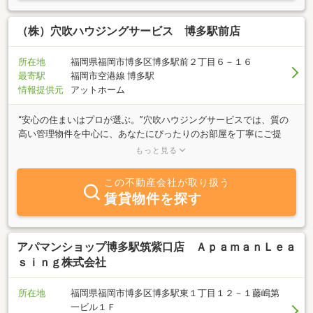
（株）穴吹ハウジングサービス 博多駅前店
所在地
福岡県福岡市博多区博多駅前２丁目６－１６
最寄駅
福岡市空港線 博多駅
情報提供元
アットホーム
“安心の住まいはプロが選ぶ。”穴吹ハウジングサービスでは、質の
高い管理物件を中心に、あなたにぴったりのお部屋を丁寧にご提
案。写真だけではわからない物件の魅力も、スタッフがしっかりお
もっと見る
伝えします！お部屋探しは、信頼できる会社でお任せください。
この不動産会社が取り扱う
賃貸物件を探す
アパマンショップ博多駅筑紫口店 ＡｐａｍａｎＬｅａ
ｓｉｎｇ株式会社
所在地
福岡県福岡市博多区博多駅東１丁目１２－１藤嶋第
一ビル１Ｆ