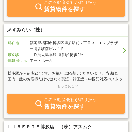
この不動産会社が取り扱う
賃貸物件を探す
あすみらい（株）
所在地
福岡県福岡市博多区博多駅前２丁目３－１２ブラザ
ー博多駅前ビル４Ｆ
最寄駅
ＪＲ鹿児島本線 博多駅 徒歩2分
情報提供元
アットホーム
博多駅から徒歩2分です。お気軽にお越しくださいませ。当店は、
国内一般のお客様だけではなく英語・韓国語・中国語対応のスタッ
フも在籍。グローバルな不動産会社です！賃貸は仲介手数料不要の
もっと見る
お部屋も多数ございます。お得なお部屋さがしなら、「あすみら
い」にお任せください♪
この不動産会社が取り扱う
賃貸物件を探す
ＬＩＢＥＲＴＥ博多店 （株）アスムク