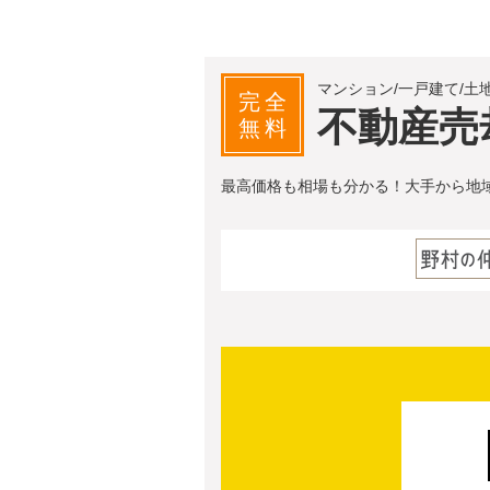
マンション/一戸建て/土
完全
不動産売
無料
最高価格も相場も分かる！大手から地