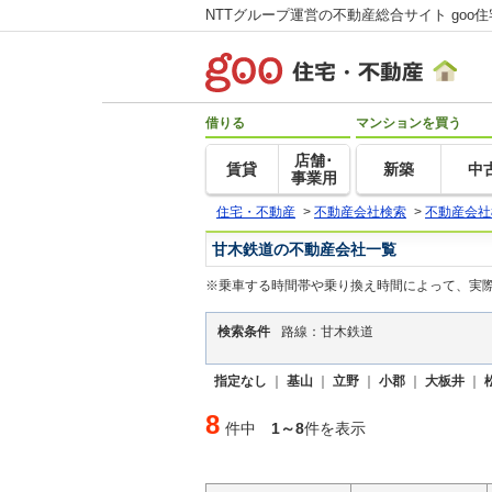
NTTグループ運営の不動産総合サイト goo
借りる
マンションを買う
店舗･
賃貸
新築
中
事業用
住宅・不動産
>
不動産会社検索
>
不動産会社
甘木鉄道の不動産会社一覧
※乗車する時間帯や乗り換え時間によって、実
検索条件
路線：甘木鉄道
指定なし
｜
基山
｜
立野
｜
小郡
｜
大板井
｜
8
件中
1～8
件を表示