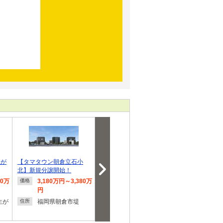
生が
【タマタウン朝倉立石小
小郡（西鉄小郡駅） 3448
小郡（小郡駅） 
北】新規分譲開始！
万円～3598万円
80万
3,180万円～3,380万
3,448万円～3,598万
3,698
価格
価格
価格
円
円
福岡県
住所
生が
福岡県朝倉市堤
福岡県小郡市小郡
住所
住所