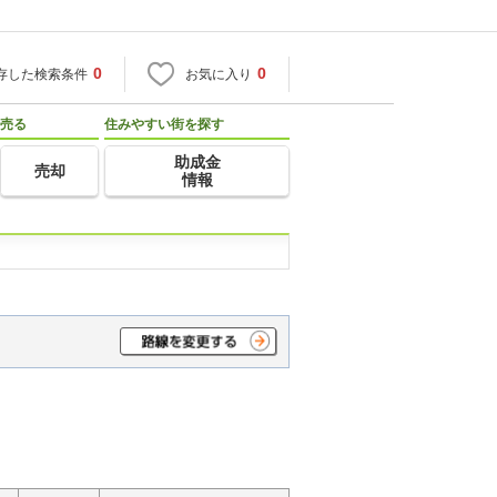
0
0
存した検索条件
お気に入り
売る
住みやすい街を探す
助成金
売却
情報