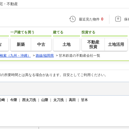
住宅・不動産
0
最近見た物件
保
一戸建てを買う
建てる
投資する
不動産
古
新築
中古
土地
土地活用
投資
検索（九州・沖縄）
>
路線/福岡県
>
甘木鉄道の不動産会社一覧
際の所要時間とは異なる場合があります。目安としてご利用ください。
松崎
｜
今隈
｜
西太刀洗
｜
山隈
｜
太刀洗
｜
高田
｜
甘木