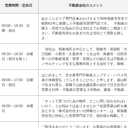
営業時間・定休日
不動産会社のコメント
あさくらエリア専門店★おかげさまで38年朝倉市甘木で
昭和61年に創業した不動産売買専門店です。 不動産の
09:00～18:30 日
購入・売却でお悩みの方は当社までお気軽にご相談くだ
曜・祝日
さい。不動産売却をお急ぎの方は当社にて買取も致し
ま…
当社は、朝倉地区を中心として、朝倉市・筑前町・大
09:30～18:30 水曜
刀洗町・小郡市・久留米市・うきは市・鳥栖市・日田市
日（祝日を除く）
等々の不動産賃貸・管理・売買などの紹介又は不動産コ
ンサルティングを主な業務内容とする会社です。御相…
はじめまして、空き家専門不動産エンプティ・ハウス代
09:00～17:00 日曜
表の寺崎晋弘（てらさきくにひろ）と申します。基山町
日・祝日
で生まれ育ち、前職では総合建設業の会社で注文住宅の
営業を10年・不動産の営業を３年勤め、建築・不動産…
「ネットで見つけたあの物件、どこに問い合わせればい
09:00～18:00 木曜
いの？」とお悩みではありませんか？佐賀県基山町を拠
日
点とする「株式会社住まいの情報センター」は、新築建
売住宅に特化した売買専門店です。他社様が掲載して…
ご覧頂きありがとうございます。お客様のお部屋探しを