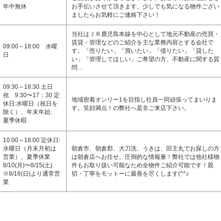
年中無休
お手伝いさせて頂きます。少しでも気になる物件ござい
ましたらお気軽にご連絡下さい！
当社はＪＲ鹿児島本線を中心として地元不動産の売買・
賃貸・管理などのご紹介を主な業務内容とする会社で
09:00～18:00 水曜
す。「売りたい」「買いたい」「借りたい」「貸した
日
い」「管理してほしい」ご希望の方、不動産に関する質
問…
09:30～18:30 土日
祝 9:30〜17：30 定
地域密着オンリー1を目指し社員一同頑張ってまいりま
休日:水曜日（祝日を
す。笑顔満点！の弊社へ是非ご来店下さい。
除く）、年末年始、
夏季休暇
10:00～18:00 定休日:
水曜日（月末月初は
朝倉市、朝倉郡、大刀洗、うきは、田主丸でお探しの方
営業）、夏季休業
は朝倉店へお任せ。圧倒的な情報量！弊社では他社様物
8/10(月)〜8/15(土)
件もお取り扱い可能なため全物件ご紹介可能です！親
※8/16(日)より通常営
切・丁寧をモットーに最善を尽くします(^^♪
業