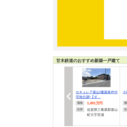
甘木鉄道のおすすめ新築一戸建て
セキュレア基山(建築条件付
小
宅地分譲)【ダ…
1,491万円
価格
価
佐賀県三養基郡基山
住所
住
町大字宮浦