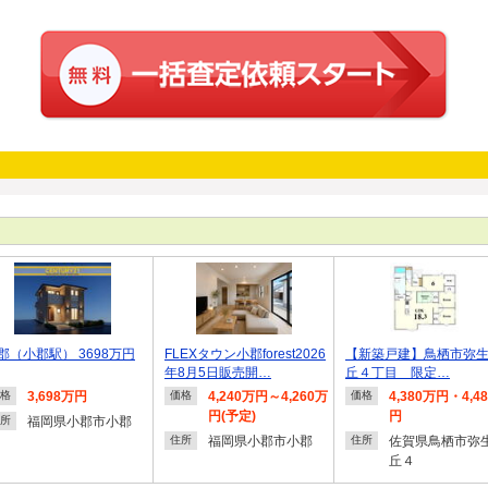
郡（小郡駅） 3698万円
FLEXタウン小郡forest2026
【新築戸建】鳥栖市弥
年8月5日販売開…
丘４丁目 限定…
3,698万円
4,240万円～4,260万
4,380万円・4,4
格
価格
価格
円(予定)
円
福岡県小郡市小郡
所
福岡県小郡市小郡
佐賀県鳥栖市弥
住所
住所
丘４