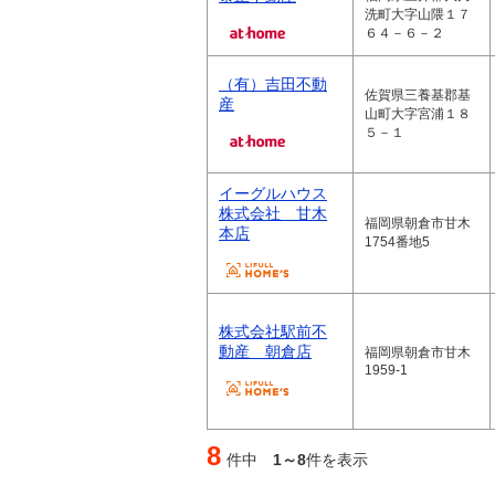
洗町大字山隈１７
６４－６－２
（有）吉田不動
佐賀県三養基郡基
産
山町大字宮浦１８
５－１
イーグルハウス
株式会社 甘木
福岡県朝倉市甘木
本店
1754番地5
株式会社駅前不
動産 朝倉店
福岡県朝倉市甘木
1959-1
8
件中
1～8
件を表示