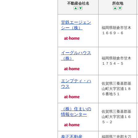
不動産会社名
所在地
甘鉄エージェン
シー（株）
福岡県朝倉市甘木
１６６９－６
イーグルハウス
（株）
福岡県朝倉市甘木
１７５４－５
エンプティ・ハ
佐賀県三養基郡基
ウス
山町大字宮浦１８
６番地５１
（株）住まいの
佐賀県三養基郡基
情報センター
山町大字宮浦１６
５－２
泰正不動産
福岡県三井郡大刀