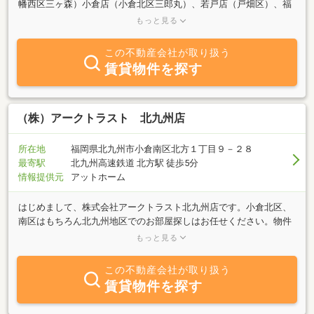
幡西区三ヶ森）小倉店（小倉北区三郎丸）、若戸店（戸畑区）、福
岡店の5店舗で、北九州市及びその近郊の不動産売買仲介・賃貸管
もっと見る
理を通して、生活の基盤となる安心で安全なお住まいを、お客様が
より良い答えが出せる様、日々元気に明るく活動させて頂いており
この不動産会社が取り扱う
ます。不動産の売却・購入・賃貸・管理・運用の事なら何でもおま
賃貸物件を探す
かせ下さい。専門スタッフが、元気に明るく良い答えを見つけるお
手伝いをさせて頂きます。初期費用の支払い方法多数ご準備してお
ります！クレジットカード、分割払いなど初期費用の支払い方法を
お選びいただけます★LINEで簡単にお部屋の内見からご契約まで可
（株）アークトラスト 北九州店
能です！ピッタリのお部屋を一緒に見つけましょう！！
所在地
福岡県北九州市小倉南区北方１丁目９－２８
最寄駅
北九州高速鉄道 北方駅 徒歩5分
情報提供元
アットホーム
はじめまして、株式会社アークトラスト北九州店です。小倉北区、
南区はもちろん北九州地区でのお部屋探しはお任せください。物件
は学生用からファミリータイプ、ペット可、高級賃貸マンション、
もっと見る
テナントまで幅広く取扱っております。また、弊社管理物件では、
リノベーションに特化したお部屋を随時募集しております。こちら
この不動産会社が取り扱う
もお気軽にお問合せください。それではお客様とお会い出来る日を
賃貸物件を探す
心よりお待ちしております。