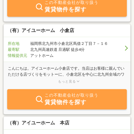
この不動産会社が取り扱う
賃貸物件を探す
（有）アイユーホーム 小倉店
所在地
福岡県北九州市小倉北区馬借２丁目７－１６
最寄駅
北九州高速鉄道 旦過駅 徒歩4分
情報提供元
アットホーム
こんにちは。アイユーホーム小倉店です。当店はお客様に親んでい
ただける店づくりをモットーに、小倉北区を中心に北九州全域のワ
ンルーム&ファミリー物件まで多数取り扱ってます。春の新入学生
もっと見る
さんへの物件ご紹介や転勤・新入社員さんの社宅など様々なお客様
のニーズに対応出来るようにフットワークの良さでお部屋探しのお
この不動産会社が取り扱う
手伝いをさせていただいてます。当社が誇る物件情報数は掲載物件
賃貸物件を探す
以外にも多数ありお客様にきっと満足していただけると思います。
公共交通機関でご来店の際は、事前にご連絡頂きましたらＪＲ小倉
駅までお迎えにあがります。お車でご来店の際は、弊社専用駐車場
がございますのでスタッフまでお声かけ下さい。ご連絡、お問い合
（有）アイユーホーム 本店
せご来店をスタッフ一同心よりお待ちしています。