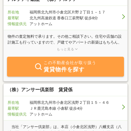
所在地
福岡県北九州市小倉北区片野２丁目１－１７
最寄駅
北九州高速鉄道 香春口三萩野駅 徒歩8分
情報提供元
アットホーム
物件の査定無料で承ります。その他ご相談下さい。住宅や店舗の設
計施工も行っていますので、戸建てやアパートの新築はもちろん、
中古マンションのリフォームやリノベーションもお任せください。
もっと見る
その他、猫共生賃貸アパート「ウィズキャット三荻野」、「ウィズ
キャット引野」の運営も行っています。リノベーションアパート
この不動産会社が取り扱う
「ウィズキャット浅川台」も竣工！特に猫に関する事ならぜひ当社
賃貸物件を探す
にお任せください。まずはお気軽にご相談ください！
（株）アンサー倶楽部 賃貸係
所在地
福岡県北九州市小倉北区浅野２丁目１５－４６
最寄駅
ＪＲ鹿児島本線 小倉駅 徒歩4分
情報提供元
アットホーム
当社「アンサー倶楽部」は、本店（小倉北区浅野）八幡支店（八