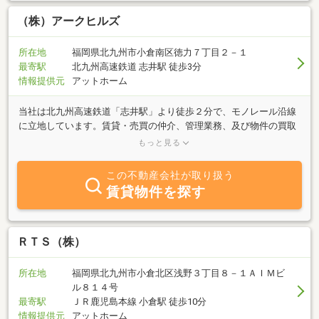
（株）アークヒルズ
所在地
福岡県北九州市小倉南区徳力７丁目２－１
最寄駅
北九州高速鉄道 志井駅 徒歩3分
情報提供元
アットホーム
当社は北九州高速鉄道「志井駅」より徒歩２分で、モノレール沿線
に立地しています。賃貸・売買の仲介、管理業務、及び物件の買取
りも行っております。お部屋を貸したい方、借りたい方、物件を売
もっと見る
りたい方、買いたい方、ご相談料等は一切無料ですので、お気軽に
ご相談下さい。ご来店をお待ち致していります。
この不動産会社が取り扱う
賃貸物件を探す
ＲＴＳ（株）
所在地
福岡県北九州市小倉北区浅野３丁目８－１ＡＩＭビ
ル８１４号
最寄駅
ＪＲ鹿児島本線 小倉駅 徒歩10分
情報提供元
アットホーム