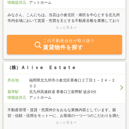
情報提供元
アットホーム
みなさん、こんにちは。当店は小倉北区・南区を中心とする北九州
市内全域において賃貸・売買を主とする不動産全般を業務しており
ます。結婚や進学・転勤等で新しい生活をスタートさせるお客様、
もっと見る
ご要望をお聞かせ下さい。家族構成や交通手段等の親切・丁寧なア
ドバイスを交えながら、お客様のニーズに沿った物件を必ずお探し
この不動産会社が取り扱う
します。きっとお役に立てますよ。また、お部屋やお家を「貸した
賃貸物件を探す
い」「売りたい」オーナー様も、おまかせ下さい。みなさんにとっ
ての最良（ＡＰＴＬＹ）のヘルパーになれるよう、一生懸命がんば
ります！
（株）Ａｌｉｖｅ Ｅｓｔａｔｅ
所在地
福岡県北九州市小倉北区香春口２丁目１－２４－２
０２
最寄駅
北九州高速鉄道 香春口三萩野駅 徒歩3分
情報提供元
アットホーム
不動産管理・賃貸・売買仲介をおもな業務内容としています。親
切・信頼・信用をモットーに、お客様の一つ一つのこだわりを満た
す物件をご紹介させて頂きます。売却・査定依頼についてもお気軽
もっと見る
にご相談ください！！不動産のことなら何でもお気軽にお問い合わ