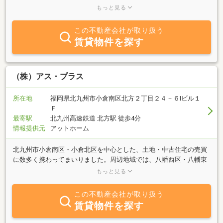
クを持っており、スムーズな売却を実現しています。ご購入や売却
もっと見る
だけでなく、住宅に関して悩みをお持ちの方も、ぜひお気軽にご相
談ください。お客様にご満足いただけるよう、積極的にご対応いた
この不動産会社が取り扱う
します。
賃貸物件を探す
（株）アス・プラス
所在地
福岡県北九州市小倉南区北方２丁目２４－６Ⅰビル１
Ｆ
最寄駅
北九州高速鉄道 北方駅 徒歩4分
情報提供元
アットホーム
北九州市小倉南区・小倉北区を中心とした、土地・中古住宅の売買
に数多く携わってまいりました。周辺地域では、八幡西区・八幡東
区・門司区・戸畑区・若松区・直方市・鞍手町・宗像市・水巻町・
もっと見る
遠賀町の売買実績がございます。小倉南区北方に店舗を構えてお
り、北九州市立大学生向けの賃貸仲介と、北九州市立大学生向けの
この不動産会社が取り扱う
賃貸管理を行っております。戸建て・分譲マンション等、1戸から
賃貸物件を探す
の管理も行っております。