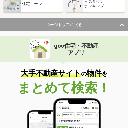
人気タウン
住宅ローン
ランキング
ページトップに戻る
goo住宅・不動産
アプリ
大手不動産サイト
物件
の
を
まとめて検索！