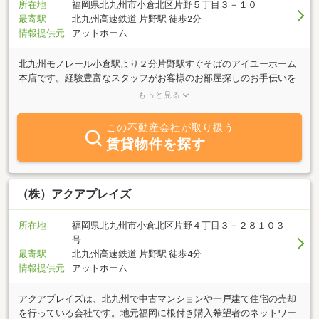
所在地
福岡県北九州市小倉北区片野５丁目３－１０
最寄駅
北九州高速鉄道 片野駅 徒歩2分
情報提供元
アットホーム
北九州モノレール小倉駅より２分片野駅すぐそばのアイユーホーム
本店です。経験豊富なスタッフがお客様のお部屋探しのお手伝いを
致します。小倉地区を中心に市内全域で単身向けのワンルームから
もっと見る
ファミリー向けの物件、今人気のハウスメーカー物件！収納たっぷ
りの広々マンションまで物件情報量地域Ｎｏ１の当店が自信をもっ
この不動産会社が取り扱う
てご紹介致します。北九州への転居はもちろん、新入学生の方には
賃貸物件を探す
各大学との提携による安心できるお部屋探しに全力でがんばりま
す！掲載物件以外にも多数有りますのでお気軽にお問い合せ下さ
い。
（株）アクアプレイズ
所在地
福岡県北九州市小倉北区片野４丁目３－２８１０３
号
最寄駅
北九州高速鉄道 片野駅 徒歩4分
情報提供元
アットホーム
アクアプレイズは、北九州で中古マンションや一戸建て住宅の売却
を行っている会社です。地元福岡に根付き購入希望者のネットワー