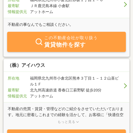
最寄駅
ＪＲ鹿児島本線 小倉駅
情報提供元
アットホーム
不動産の事なんでもご相談ください。
この不動産会社が取り扱う
賃貸物件を探す
（株）アイハウス
所在地
福岡県北九州市小倉北区熊本３丁目１－１２山喜ビ
ル１Ｆ
最寄駅
北九州高速鉄道 香春口三萩野駅 徒歩20分
情報提供元
アットホーム
不動産の売買・賃貸・管理などのご紹介をさせていただいておりま
す。地元に密着しこれまでの経験を活かして、お客様に「快適住空
間の提供」をする為に、ご協力させて下さい！ご来店を心よりお待
もっと見る
ちしております。