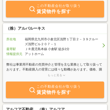
せください。従業員一同、心よりお待ちしております。
この不動産会社が取り扱う
賃貸物件を探す
（株）アルバルーキス
所在地
福岡県北九州市小倉北区浅野１丁目２－３９クルー
ズ浅野ビル２０７－１
最寄駅
ＪＲ鹿児島本線 小倉駅 徒歩2分
情報提供元
アットホーム
弊社は事業用不動産の売買仲介と管理を主な業務として取り扱って
おります。不動産購入の背景には様々な動機があります。価格、購
入時期、物件選定などについて随時ご相談を承っております。是非
もっと見る
ご利用ください。他にも店舗の新規出店・移転、事務所・工場等の
新設・移転にも土地の探索から携わって参ります。改装・新築にも
この不動産会社が取り扱う
各種専門家・企業様とチームを組んでおりますのでご提案致しま
賃貸物件を探す
す。まずはメールでお気軽にご相談ください。
アルフア不動産 （株）アルフア