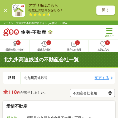
アプリ版はこちら
開く
複数社の物件を探せる！
NTTグループ運営の不動産総合サイト goo住宅・不動産
0
0
0
0
最近検索した条件
最近見た物件
保存した条件
お気に入り
北九州高速鉄道の不動産会社一覧
路線
変更する
北九州高速鉄道
全118
件
が該当しました。
愛情不動産
所在地
福岡県北九州市小倉北区赤坂１丁目１－６