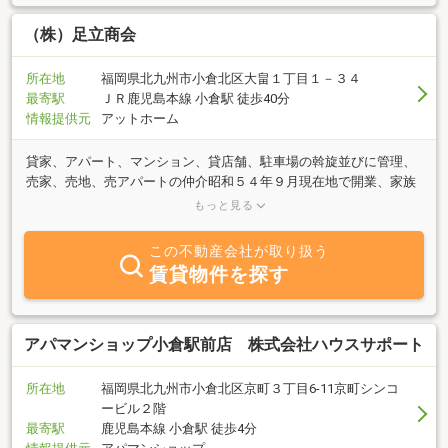
（株）足立商会
所在地
福岡県北九州市小倉北区大畠１丁目１－３４
最寄駅
ＪＲ鹿児島本線 小倉駅 徒歩40分
情報提供元
アットホーム
貸家、アパート、マンション、貸店舗、駐車場の斡旋並びに管理、
売家、売地、売アパートの仲介昭和５４年９月現在地で開業、家族
で地道に不動産仲介業を続けております。小倉北区大畠にある、ス
もっと見る
ーパー、サンリブマルショック大畠店周辺の賃貸物件を手始めに、
小倉南区の貸家、アパート、駐車場も管理し、売買物件は北九州市
この不動産会社が取り扱う
内までお世話しています。戸建貸家の件数が多く、駐車、外犬可物
賃貸物件を探す
件も揃っています。女性スタッフが担当しますので、女性お一人で
も安心して、ご来店下さい。バリアフリーの物件もありますので、
遠慮なくご相談下さい。
アパマンショップ小倉駅前店 株式会社ハウスサポート
所在地
福岡県北九州市小倉北区京町３丁目6-11京町シンコ
ービル２階
最寄駅
鹿児島本線 小倉駅 徒歩4分