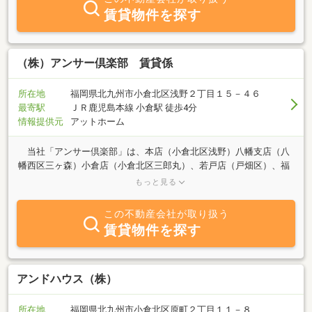
賃貸物件を探す
（株）アンサー倶楽部 賃貸係
所在地
福岡県北九州市小倉北区浅野２丁目１５－４６
最寄駅
ＪＲ鹿児島本線 小倉駅 徒歩4分
情報提供元
アットホーム
当社「アンサー倶楽部」は、本店（小倉北区浅野）八幡支店（八
幡西区三ヶ森）小倉店（小倉北区三郎丸）、若戸店（戸畑区）、福
岡店の5店舗で、北九州市及びその近郊の不動産売買仲介・賃貸管
もっと見る
理を通して、生活の基盤となる安心で安全なお住まいを、お客様が
より良い答えが出せる様、日々元気に明るく活動させて頂いており
この不動産会社が取り扱う
ます。不動産の売却・購入・賃貸・管理・運用の事なら何でもおま
賃貸物件を探す
かせ下さい。専門スタッフが、元気に明るく良い答えを見つけるお
手伝いをさせて頂きます。初期費用の支払い方法多数ご準備してお
ります！クレジットカード、分割払いなど初期費用の支払い方法を
お選びいただけます★LINEで簡単にお部屋の内見からご契約まで可
アンドハウス（株）
能です！ピッタリのお部屋を一緒に見つけましょう！！
所在地
福岡県北九州市小倉北区原町２丁目１１－８