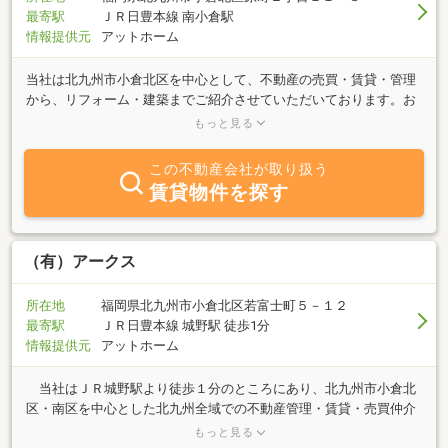
最寄駅
ＪＲ日豊本線 南小倉駅
情報提供元
アットホーム
当社は北九州市小倉北区を中心として、不動産の売買・賃貸・管理
から、リフォーム・建築までご紹介させていただいております。お
客様のご希望に沿うよう、一生懸命お手伝いさせて頂きます。お住
もっと見る
まいに関するご相談がございましたら、お気軽にお問い合わせ下さ
い。
この不動産会社が取り扱う
賃貸物件を探す
（有）アークス
所在地
福岡県北九州市小倉北区若富士町５－１２
最寄駅
ＪＲ日豊本線 城野駅 徒歩1分
情報提供元
アットホーム
当社はＪＲ城野駅より徒歩１分のところにあり、北九州市小倉北
区・南区を中心とした北九州全域での不動産管理・賃貸・売買仲介
を主な業務内容としています。「売りたい」「買いたい」「貸した
もっと見る