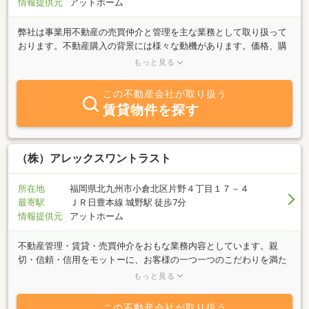
情報提供元
アットホーム
弊社は事業用不動産の売買仲介と管理を主な業務として取り扱って
おります。不動産購入の背景には様々な動機があります。価格、購
入時期、物件選定などについて随時ご相談を承っております。是非
もっと見る
ご利用ください。他にも店舗の新規出店・移転、事務所・工場等の
新設・移転にも土地の探索から携わって参ります。改装・新築にも
この不動産会社が取り扱う
各種専門家・企業様とチームを組んでおりますのでご提案致しま
賃貸物件を探す
す。まずはメールでお気軽にご相談ください。
（株）アレックスワントラスト
所在地
福岡県北九州市小倉北区片野４丁目１７－４
最寄駅
ＪＲ日豊本線 城野駅 徒歩7分
情報提供元
アットホーム
不動産管理・賃貸・売買仲介をおもな業務内容としています。親
切・信頼・信用をモットーに、お客様の一つ一つのこだわりを満た
す物件を、ご紹介させて頂きます。何でもお気軽にお問い合わせ下
もっと見る
さい。従業員一同、心よりお待ちしております。
この不動産会社が取り扱う