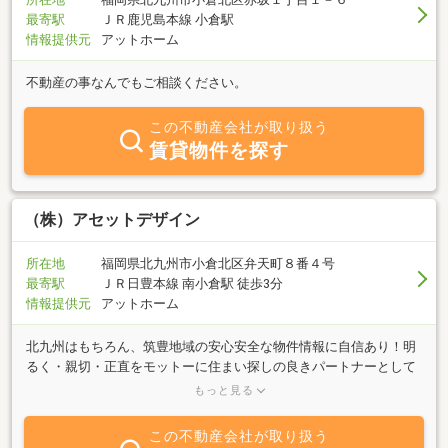
最寄駅
ＪＲ鹿児島本線 小倉駅
情報提供元
アットホーム
不動産の事なんでもご相談ください。
この不動産会社が取り扱う
賃貸物件を探す
（株）アセットデザイン
所在地
福岡県北九州市小倉北区弁天町８番４号
最寄駅
ＪＲ日豊本線 南小倉駅 徒歩3分
情報提供元
アットホーム
北九州はもちろん、筑豊地域の安心安全な物件情報に自信あり！明
るく・親切・正直をモットーに住まい探しの良きパートナーとして
サポートさせていただきます。ＴＥＬ：093-592-9512当社はしっか
もっと見る
りとした事前調査で安心・安全な物件のみを取り扱ってます。ＨＰ
は毎日更新中！北九州市小倉北区・戸畑区、筑豊地域に密着した売
この不動産会社が取り扱う
買物件情報満載！当社ホームページ⇒http://www.kokurakita.com/