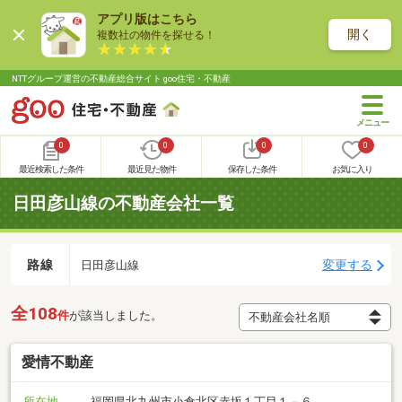
アプリ版はこちら
開く
複数社の物件を探せる！
NTTグループ運営の不動産総合サイト goo住宅・不動産
0
0
0
0
最近検索した条件
最近見た物件
保存した条件
お気に入り
日田彦山線の不動産会社一覧
路線
変更する
日田彦山線
全108
件
が該当しました。
愛情不動産
所在地
福岡県北九州市小倉北区赤坂１丁目１－６