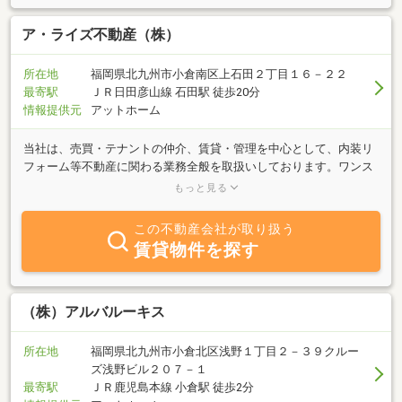
ア・ライズ不動産（株）
所在地
福岡県北九州市小倉南区上石田２丁目１６－２２
最寄駅
ＪＲ日田彦山線 石田駅 徒歩20分
情報提供元
アットホーム
当社は、売買・テナントの仲介、賃貸・管理を中心として、内装リ
フォーム等不動産に関わる業務全般を取扱いしております。ワンス
トップでお客様のご希望にお応えすべく全力でお手伝いをさせてい
もっと見る
ただきます。住宅ローンの返済で行き詰った方は、任意売却での売
却もございます。お困りの方は、是非一度ご相談下さい。秘密厳守
この不動産会社が取り扱う
で競売にかかる前に売却致します！住宅ローンの相談や売却・購入
賃貸物件を探す
の相談も受け付けておりますのでお気軽にお問合せ下さい！！相続
等で法律関係が複雑な物件でもきっちりと処理をして解決致します
ので、お気軽に相談いただければと思います。相談は無料です。誠
心誠意対応させていただきます！ ご来店を心からお待ちいたして
（株）アルバルーキス
おります。 ☆ 賃貸住宅管理業者登録が完了致しました。 国
土交通大臣（01）第008409号になります。
所在地
福岡県北九州市小倉北区浅野１丁目２－３９クルー
ズ浅野ビル２０７－１
最寄駅
ＪＲ鹿児島本線 小倉駅 徒歩2分