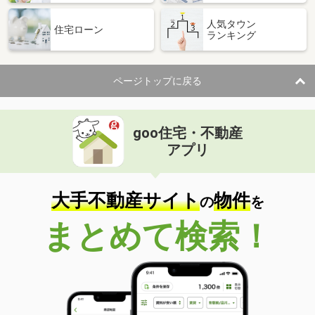
人気タウン
住宅ローン
ランキング
ページトップに戻る
goo住宅・不動産
アプリ
大手不動産サイト
物件
の
を
まとめて検索！