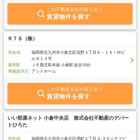
い」「借りたい」など、不動産に関することなら何でもお任せくだ
さい！！「親切・信頼・安心」をモットーにお客様の住まいのパー
この不動産会社が取り扱う
トナーとして、精一杯お手伝いさせていただきます。 今、お持ちの
賃貸物件を探す
不動産の売却・賃貸をお考えの方、不動産でお困りのことなどござ
いましたら、お気軽にご相談ください。相談・査定料は無料です！
従業員一同、心よりお待ちしております。
ＲＴＳ（株）
所在地
福岡県北九州市小倉北区浅野３丁目８－１ＡＩＭビ
ル８１４号
最寄駅
ＪＲ鹿児島本線 小倉駅 徒歩10分
情報提供元
アットホーム
この不動産会社が取り扱う
賃貸物件を探す
いい部屋ネット 小倉中央店 株式会社不動産のデパー
トひろた
所在地
福岡県北九州市小倉北区堺町２丁目３‐３０ニチフビ