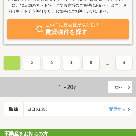
ーに、10店舗のネットワークでお客様のご希望にお応えします。お
困り事・不明点等何なりとお気軽にご相談くださいませ。
この不動産会社が取り扱う
賃貸物件を探す
…
1
2
3
4
5
6
1～20
次へ
件
路線
変更する
日田彦山線
不動産をお持ちの方