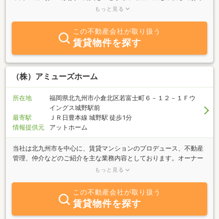
ます。結婚や進学・転勤等で新しい生活をスタートさせるお客様、
もっと見る
ご要望をお聞かせ下さい。家族構成や交通手段等の親切・丁寧なア
ドバイスを交えながら、お客様のニーズに沿った物件を必ずお探し
この不動産会社が取り扱う
します。きっとお役に立てますよ。また、お部屋やお家を「貸した
賃貸物件を探す
い」「売りたい」オーナー様も、おまかせ下さい。みなさんにとっ
ての最良（ＡＰＴＬＹ）のヘルパーになれるよう、一生懸命がんば
ります！
（株）アミューズホーム
所在地
福岡県北九州市小倉北区若富士町６－１２－１Ｆウ
イングス城野駅前
最寄駅
ＪＲ日豊本線 城野駅 徒歩1分
情報提供元
アットホーム
当社は北九州市を中心に、賃貸マンションのプロデュース、不動産
管理、仲介などのご紹介を主な業務内容としております。オーナー
様の収益向上を最大の使命とし賃貸マンション企画・管理・運営を
もっと見る
サポート致します。豊富な情報力で、お客様のご希望に合った物件
をスピーディにご紹介させていただきます。「売りたい」「買いた
この不動産会社が取り扱う
い」「借りたい」ご希望の方、不動産に関する質問は何でもお気軽
賃貸物件を探す
にご相談ください。