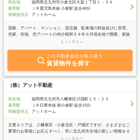
所在地
福岡県北九州市小倉北区大畠１丁目１－３４
最寄駅
ＪＲ鹿児島本線 小倉駅 徒歩40分
情報提供元
アットホーム
貸家、アパート、マンション、貸店舗、駐車場の斡旋並びに管理、
売家、売地、売アパートの仲介昭和５４年９月現在地で開業、家族
で地道に不動産仲介業を続けております。小倉北区大畠にある、ス
もっと見る
ーパー、サンリブマルショック大畠店周辺の賃貸物件を手始めに、
小倉南区の貸家、アパート、駐車場も管理し、売買物件は北九州市
この不動産会社が取り扱う
内までお世話しています。戸建貸家の件数が多く、駐車、外犬可物
賃貸物件を探す
件も揃っています。女性スタッフが担当しますので、女性お一人で
も安心して、ご来店下さい。バリアフリーの物件もありますので、
遠慮なくご相談下さい。
（株）アット不動産
所在地
福岡県北九州市八幡東区川淵町１５－２３
最寄駅
ＪＲ日豊本線 南小倉駅 徒歩25分
情報提供元
アットホーム
主要エリアは、八幡東区・小倉北区・戸畑区ですが、さまざまなご
要望のお客様にお応えすべく、常に北九州市全域の新しい情報をそ
れぞれのお客様の立場にたってご提供するよう努力致しておりま
もっと見る