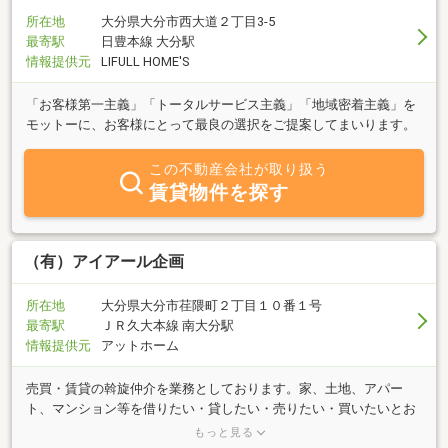
所在地
大分県大分市西大道２丁目3-5
最寄駅
日豊本線 大分駅
情報提供元
LIFULL HOME'S
「お客様第一主義」「トータルサービス主義」「地域密着主義」を
モットーに、お客様にとって最良の選択をご提案してまいります。
この不動産会社が取り扱う
賃貸物件を探す
（有）アイアール企画
所在地
大分県大分市荏隈町２丁目１０番１号
最寄駅
ＪＲ久大本線 南大分駅
情報提供元
アットホーム
売買・賃貸の斡旋仲介を業務としております。家、土地、アパー
ト、マンション等を借りたい・貸したい・売りたい・買いたいとお
考えの方、当社にご一報下さい。賃貸物件は南大分地区を中心に、
もっと見る