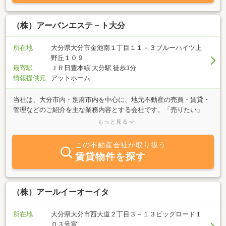
（株）アーバンエステ－ト大分
所在地
大分県大分市金池南１丁目１１－３ブルーハイツ上
野丘１０９
最寄駅
ＪＲ日豊本線 大分駅 徒歩3分
情報提供元
アットホーム
当社は、大分市内・別府市内を中心に、地元不動産の売買・賃貸・
管理などのご紹介を主な業務内容とする会社です。「売りたい」
「買いたい」「借りたい」をご希望の方は、何でもお気軽にご相談
もっと見る
下さい。豊富な情報力でお客様のご希望に併せたスピーディな対応
を心掛けております。是非一度ご連絡を下さい！！
この不動産会社が取り扱う
賃貸物件を探す
（株）アールイーオーイタ
所在地
大分県大分市西大道２丁目３－１３ビッグロード１
０３号室