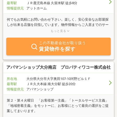
最寄駅
ＪＲ鹿児島本線 久留米駅 徒歩8分
情報提供元
アットホーム
何でもお気軽にお問い合わせ下さい。楽しく、安心安全なお部屋探
しが出来る店舗を目指しています。物件情報からご入居までのサー
ビスをスタッフ一同、精一杯努めさせて頂きます。★女性スタッフ
もっと見る
の対応も可能です。いつでもお気軽に無料電話にてお問い合わせく
ださい。★電話工事完了しました。ご迷惑をおかけしました。★当
この不動産会社が取り扱う
事務所ビル駐車場拡張工事(11台を予定）を行います。よろしくお願
賃貸物件を探す
いします。
アパマンショップ大分南店 プロパティワコー株式会社
所在地
大分県大分市大字奥田107-10河野ビル１Ｆ
最寄駅
ＪＲ久大本線 南大分駅 徒歩20分
情報提供元
アパマンショップ
第２・第４火曜日 「お客様第一主義」「トータルサービス主義」
「地域密着主義」をモットーに、お客様にとって最良の選択をご提
案してまいります。