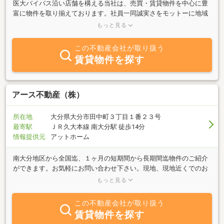
医大バイパス沿い店舗を構える当社は、売買・賃貸物件を中心に豊
富に物件を取り揃えております。社員一同誠実さをモットーに地域
に密着した営業を行っておりますので、買いたい・売りたい・借り
もっと見る
たい・貸したい等のご相談はお気軽にお申し付け下さい。明るい店
内で明るい女性スタッフが、真心を込めてご案内させて頂きます。
この不動産会社が取り扱う
もちろん大分市内や近郊の物件もお任せ下さい。
賃貸物件を探す
アース不動産（株）
所在地
大分県大分市田中町３丁目１番２３号
最寄駅
ＪＲ久大本線 南大分駅 徒歩14分
情報提供元
アットホーム
南大分地区から全国迄、１ヶ月の短期間から長期間迄物件のご紹介
ができます。お気軽にお問い合わせ下さい。現地、現地近くでのお
待ち合わせも可能です。お客様のご希望を伺いながら、ご希望に沿
もっと見る
った物件をお探しします。羽屋交差点から明磧橋へ向かう途中の田
中三叉路に立地しております。駐車場完備しておりますので、お車
この不動産会社が取り扱う
でもお越し下さい。
賃貸物件を探す