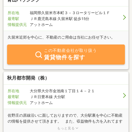
所在地
福岡県久留米市本町３－３ロータリービル１Ｆ
最寄駅
ＪＲ鹿児島本線 久留米駅 徒歩15分
情報提供元
アットホーム
久留米近郊を中心に、不動産のご用命は当社にお任せ下さい。
この不動産会社が取り扱う
賃貸物件を探す
秋月都市開発（株）
所在地
大分県大分市金池南１丁目１４－２１
最寄駅
ＪＲ日豊本線 大分駅
情報提供元
アットホーム
佐野庄の原線沿いに面しておりますので、大分駅裏を中心に不動産
の情報を提供させて頂きます。 また、収益物件も力を入れてます
ので、大分市内の新しい情報をお届け致します。秋月都市開発は大
もっと見る