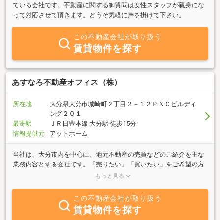
ている会社です。不動産に関する御質問は女性スタッフが親身にな
って対応させて頂きます。どうぞ気軽に声を掛けて下さい。
この不動産会社が取り扱う
賃貸物件を探す
あすなろ不動産オフィス（株）
所在地
大分県大分市城崎町２丁目２－１２Ｐ＆Ｃビルディ
ング２０１
最寄駅
ＪＲ日豊本線 大分駅 徒歩15分
情報提供元
アットホーム
当社は、大分市内を中心に、地元不動産の売買などのご紹介を主な
業務内容とする会社です。「売りたい」「買いたい」をご希望の方
は、何でもお気軽にご相談下さい。豊富な情報力でお客様のご希望
もっと見る
に併せたスピーディな対応を心掛けております。是非一度ご連絡を
下さい！！
この不動産会社が取り扱う
賃貸物件を探す