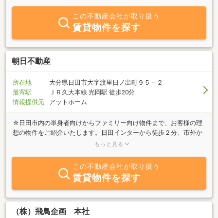
分の地で創業し40年、誠心誠意お客様と向き合ってまいりました。
大分での確かな実績と当社の築き上げてきた不動産ネットワーク
この不動産会社が取り扱う
で、お客様の不動産売買・賃貸に最善の提案をさせていただきま
賃貸物件を探す
す。お気軽にご相談ください。
朝日不動産
所在地
大分県日田市大字渡里日ノ出町９５－２
最寄駅
ＪＲ久大本線 光岡駅 徒歩20分
情報提供元
アットホーム
☆日田市内の単身者向けからファミリー向け物件まで、お客様の理
想の物件をご紹介いたします。日田インターから徒歩２分、市外か
らのお客様でもアクセス便利な場所にあります。どうぞお気軽にご
もっと見る
来店下さい。営業時間は、9:00～18:30。定休日：水曜日。朝日不動
産は九州プロレス、プロレスリングNOAH丸藤正道選手を応援して
この不動産会社が取り扱う
ます。〇 メールでお問合せの場合、併せて電話番号の入力もお願
賃貸物件を探す
いします。メール送信しても、お客様のメール受信設定でメールが
送信できない事が多々ございますので、その場合は電話連絡させて
いただきますので御協力お願いいたします。
（株）飛鳥企画 本社