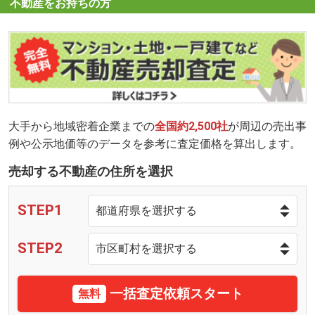
不動産をお持ちの方
大手から地域密着企業までの
全国約2,500社
が周辺の売出事
例や公示地価等のデータを参考に査定価格を算出します。
売却する不動産の住所を選択
STEP1
STEP2
一括査定依頼スタート
無料