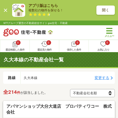
アプリ版はこちら
開く
複数社の物件を探せる！
NTTグループ運営の不動産総合サイト goo住宅・不動産
0
0
0
0
最近検索した条件
最近見た物件
保存した条件
お気に入り
久大本線の不動産会社一覧
路線
変更する
久大本線
全214
件
が該当しました。
アパマンショップ大分大道店 プロパティワコー 株式
会社