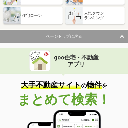
人気タウン
住宅ローン
ランキング
ページトップに戻る
goo住宅・不動産
アプリ
大手不動産サイト
物件
の
を
まとめて検索！