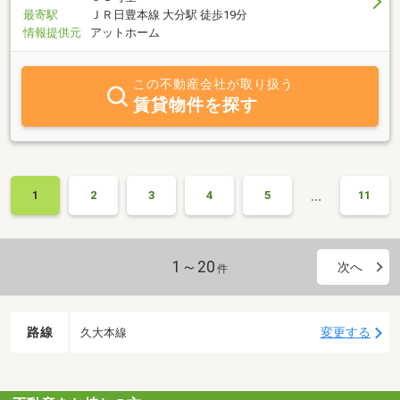
最寄駅
ＪＲ日豊本線 大分駅 徒歩19分
情報提供元
アットホーム
この不動産会社が取り扱う
賃貸物件を探す
…
1
2
3
4
5
11
1～20
次へ
件
路線
変更する
久大本線