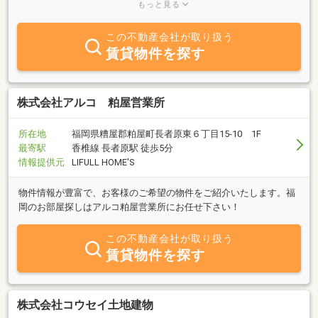
用していない方■不動産を相続された方■ご自宅の売却を検討されて
もっと見る
いる方■家の購入を検討されている方■家を建てるための土地を探さ
れている方スピーディーな対応で売却・購入のお手伝いをしていま
この不動産会社が取り扱う
すので、まずは弊社へご相談下さい。
賃貸物件を探す
株式会社アルコ 粕屋営業所
所在地
福岡県糟屋郡粕屋町長者原東６丁目15-10 1F
最寄駅
香椎線 長者原駅 徒歩5分
情報提供元
LIFULL HOME'S
物件情報が豊富で、お客様のご希望の物件をご紹介いたします。福
岡のお部屋探しはアルコ粕屋営業所にお任せ下さい！
この不動産会社が取り扱う
賃貸物件を探す
株式会社コウセイ土地建物