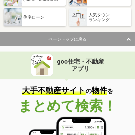
人気タウン
住宅ローン
ランキング
ページトップに戻る
goo住宅・不動産
アプリ
大手不動産サイト
物件
の
を
まとめて検索！