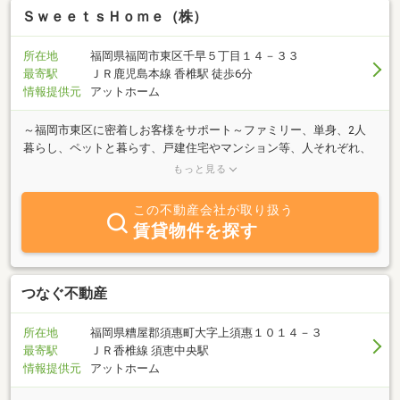
ＳｗｅｅｔｓＨｏｍｅ（株）
所在地
福岡県福岡市東区千早５丁目１４－３３
最寄駅
ＪＲ鹿児島本線 香椎駅 徒歩6分
情報提供元
アットホーム
～福岡市東区に密着しお客様をサポート～ファミリー、単身、2人
暮らし、ペットと暮らす、戸建住宅やマンション等、人それぞれ、
住宅に対する理想の形は異なります。みなさんがお住まいを検討す
もっと見る
るにあたって、不動産のこと、お金のこと、子育てのこと、分から
ないことや心配なことが数多くあるかと思います。私たちは不動産
この不動産会社が取り扱う
のご提案のみだけではなく、お客様に理想の生活を送って頂くお手
賃貸物件を探す
伝いをさせていただきたいと考えております。福岡市東区で生活
し、出産・育児をしてきた経験を活かして、一住人として、一母と
して、一女性として、この地で長く快適に暮らしていけるようお客
様に寄り添ってご提案して参ります。どうぞ、あなたの理想のマイ
つなぐ不動産
ホームのお話をお聞かせください。
所在地
福岡県糟屋郡須惠町大字上須惠１０１４－３
最寄駅
ＪＲ香椎線 須恵中央駅
情報提供元
アットホーム