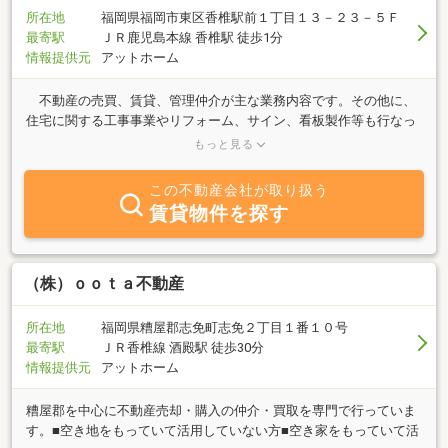
所在地
福岡県福岡市東区香椎駅前１丁目１３－２３－５Ｆ
最寄駅
ＪＲ鹿児島本線 香椎駅 徒歩1分
情報提供元
アットホーム
不動産の売買、賃貸、管理仲介が主な業務内容です。その他に、
住宅に関する工事事業やリフォーム、サイン、看板製作等も行なっ
ております。 当社の理念は、お客様との信頼関係を１番に考える
もっと見る
こと。どのようなご相談にも決して手を抜かず、お客様に最終的に
喜んでもらえるよう日々努めています。 住まいは生活に欠かせな
この不動産会社が取り扱う
いものの１つです。その大切なものの入り口をサポートすること
賃貸物件を探す
や、ご所有の不動産の有効活用や管理を提案し、より快適に過ごし
ていただくお手伝いをしたいと考えております。 なんでも、お気
軽にご相談下さい。
（株）ｏｏｔａ不動産
所在地
福岡県糟屋郡志免町志免２丁目１番１０号
最寄駅
ＪＲ香椎線 酒殿駅 徒歩30分
情報提供元
アットホーム
糟屋郡を中心に不動産売却・購入の仲介・買取を専門で行っていま
す。■空き地をもっていて活用していない方■空き家をもっていて活