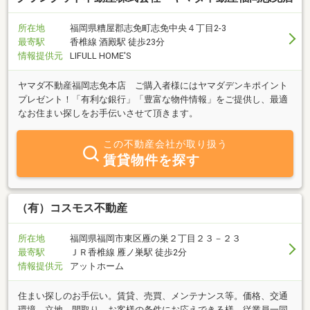
所在地
福岡県糟屋郡志免町志免中央４丁目2-3
最寄駅
香椎線 酒殿駅 徒歩23分
情報提供元
LIFULL HOME'S
ヤマダ不動産福岡志免本店 ご購入者様にはヤマダデンキポイント
プレゼント！「有利な銀行」「豊富な物件情報」をご提供し、最適
なお住まい探しをお手伝いさせて頂きます。
この不動産会社が取り扱う
賃貸物件を探す
（有）コスモス不動産
所在地
福岡県福岡市東区雁の巣２丁目２３－２３
最寄駅
ＪＲ香椎線 雁ノ巣駅 徒歩2分
情報提供元
アットホーム
住まい探しのお手伝い。賃貸、売買、メンテナンス等。価格、交通
環境、立地、間取り、お客様の条件にお応えできる様、従業員一同