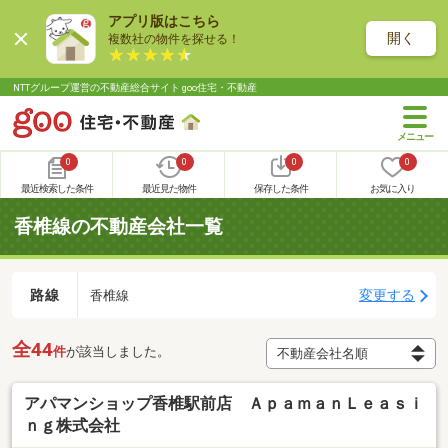
アプリ版はこちら
開く
複数社の物件を探せる！
NTTグループ運営の不動産総合サイト goo住宅・不動産
0
0
0
0
最近検索した条件
最近見た物件
保存した条件
お気に入り
香椎線の不動産会社一覧
路線
変更する
香椎線
全44
件
が該当しました。
アパマンショップ香椎駅前店 ＡｐａｍａｎＬｅａｓｉ
ｎｇ株式会社