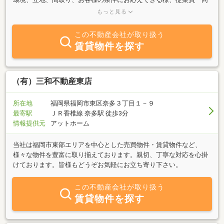
御来店をお待ち致しております。尚、お忙がしい方の為の営業時間
もっと見る
外予約制物件案内も行なっております。まずは、お電話下さい。
この不動産会社が取り扱う
賃貸物件を探す
（有）三和不動産東店
所在地
福岡県福岡市東区奈多３丁目１－９
最寄駅
ＪＲ香椎線 奈多駅 徒歩3分
情報提供元
アットホーム
当社は福岡市東部エリアを中心とした売買物件・賃貸物件など、
様々な物件を豊富に取り揃えております。親切、丁寧な対応を心掛
けております。皆様もどうぞお気軽にお立ち寄り下さい。
この不動産会社が取り扱う
賃貸物件を探す