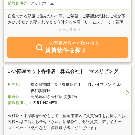
情報提供元
アットホーム
自慢できる部屋に住みたい！等、ご希望・ご要望お気軽にご相談下
さい♪あなたの夢とわがままを叶えるお店ドリームステージ！福岡
一楽しいお部屋探しをモットーにご来店時お客様が楽しんでいただ
もっと見る
けるキャンペーンを複数ご用意！素敵な商品・家電も当たります♪♪
もちろん相談だけも大歓迎！ 法人契約可能の物件も多数取り揃えて
この不動産会社が取り扱う
おります☆人気なリノベーション・ペット可・デザイナーズもあり
賃貸物件を探す
ます☆ 公式LINEもあるのでお気軽にお部屋のお問い合わせやご来店
予約でお問い合わせください♪♪詳しくはホームページより☆またお
友達ご紹介頂きますと豪華なプレゼントが!!!是非詳細はお問い合わ
せください♪
いい部屋ネット香椎店 株式会社トーマスリビング
所在地
福岡県福岡市東区香椎駅前１丁目17-44 ブランド‐ル
香椎駅前1F
最寄駅
鹿児島本線 香椎駅 徒歩1分
情報提供元
LIFULL HOME'S
香椎駅・千早駅を中心として、福岡市東区で賃貸物件をお探しのお
客様へは当店にお任せ下さい。新築物件、分譲賃貸、デザイナー
ズ、ペット可物件など、多数取り扱いがございます。