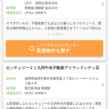
LECT 福岡志免本店内
最寄駅
香椎線 酒殿駅 徒歩23分
情報提供元
LIFULL HOME'S
ヤマダデンキが、不動産業でもあなたの暮らしをプロデュース。豊
富な物件情報はもちろん、入居後の家電選びまでトータルで安心を
お届けします。住まいのことなら何でも、ヤマダデンキにご相談く
もっと見る
ださい。
この不動産会社が取り扱う
賃貸物件を探す
センチュリー２１九州中央不動産アイランドシティ店
所在地
福岡県福岡市東区香椎照葉３丁目2-1シーマークビル
２階Ａ号
最寄駅
鹿児島本線 香椎駅
情報提供元
LIFULL HOME'S
お部屋探しならセンチュリー21九州中央不動産におまかせを！豊富
な物件情報と知識をどこよりも最新の情報でお伝えいたします。