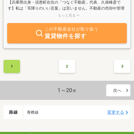
【兵庫県出身・須恵町在住の「つなぐ不動産」代表、久保峰彦で
す】私は「耳障りのいい言葉」は言いません。不動産の売却や管理
には、必ずリスクや厳しい現実があります。契約欲しさにそれを隠
もっと見る
すのではなく、正直に「正論」をお伝えすることが、遠方に住む所
有者様への最大の誠実さだと考えているからです。■ つなぐ不動産
この不動産会社が取り扱う
の3つの約束1.物理的な管理を徹底します：草刈り、台風後の見回
賃貸物件を探す
り、郵便物整理など、大手にはできない「泥臭い現場作業」を機動
力高く行います。2.IT×アナログの融合：最新のAI検索対策と、地元
自治会でのネットワークを駆使し、ネットに出ない需要ともマッチ
ングさせます。3.須恵町・宇美町・飯塚市に特化：私が責任を持っ
てすぐに動ける範囲に限定しています。「実家が遠くて管理できな
1
2
3
い」「誰を信じていいか分からない」という方は、ぜひ一度ご相談
ください。綺麗な言葉ではなく、確実な解決策を提示します。
1～20
次へ
件
路線
変更する
香椎線