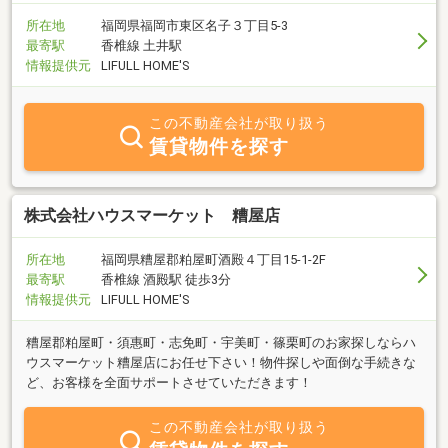
所在地
福岡県福岡市東区名子３丁目5-3
最寄駅
香椎線 土井駅
情報提供元
LIFULL HOME'S
この不動産会社が取り扱う
賃貸物件を探す
株式会社ハウスマーケット 糟屋店
所在地
福岡県糟屋郡粕屋町酒殿４丁目15-1-2F
最寄駅
香椎線 酒殿駅 徒歩3分
情報提供元
LIFULL HOME'S
糟屋郡粕屋町・須惠町・志免町・宇美町・篠栗町のお家探しならハ
ウスマーケット糟屋店にお任せ下さい！物件探しや面倒な手続きな
ど、お客様を全面サポートさせていただきます！
この不動産会社が取り扱う