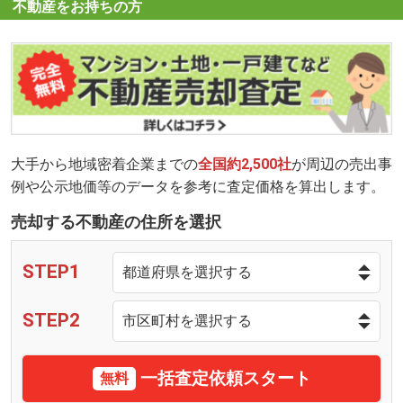
不動産をお持ちの方
大手から地域密着企業までの
全国約2,500社
が周辺の売出事
例や公示地価等のデータを参考に査定価格を算出します。
売却する不動産の住所を選択
STEP1
STEP2
一括査定依頼スタート
無料