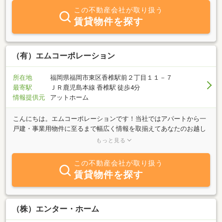
この不動産会社が取り扱う
賃貸物件を探す
（有）エムコーポレーション
所在地
福岡県福岡市東区香椎駅前２丁目１１－７
最寄駅
ＪＲ鹿児島本線 香椎駅 徒歩4分
情報提供元
アットホーム
こんにちは。エムコーポレーションです！当社ではアパートから一
戸建・事業用物件に至るまで幅広く情報を取揃えてあなたのお越し
をお待ちしております。ＪＲ香椎駅からも徒歩５分、セピア通り沿
もっと見る
いにありますのでお気軽に御来店下さい。
この不動産会社が取り扱う
賃貸物件を探す
（株）エンター・ホーム