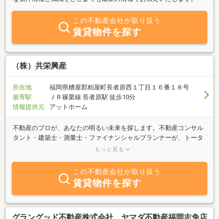
この不動産会社が取り扱う
賃貸物件を探す
（株）共栄興産
所在地
福岡県糟屋郡粕屋町長者原西１丁目１６番１８号
最寄駅
ＪＲ篠栗線 長者原駅 徒歩10分
情報提供元
アットホーム
不動産のプロが、あなたの明るい未来を探します。不動産コンサル
タント・建築士・測量士・ファイナンシャルプランナーが、トータ
ルな知識と経験で、あなたをサポート！！ 住宅・事業用店舗・倉
もっと見る
庫・工場など 売りたい・買いたい・貸したい・借りたい。リフォー
ム＆新築、建物管理、メンテナンス。不動産の有効活用はもちろ
この不動産会社が取り扱う
ん、相続・事業継承・人生相談まで！？あなたの夢をカタチにしま
賃貸物件を探す
す。ぜひ(株)共栄興産におまかせ下さい。
グラングッド不動産株式会社 ヤマダ不動産福岡志免店