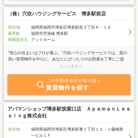
（株）穴吹ハウジングサービス 博多駅前店
所在地
福岡県福岡市博多区博多駅前２丁目６－１６
最寄駅
福岡市空港線 博多駅
情報提供元
アットホーム
“安心の住まいはプロが選ぶ。”穴吹ハウジングサービスでは、質の
高い管理物件を中心に、あなたにぴったりのお部屋を丁寧にご提
案。写真だけではわからない物件の魅力も、スタッフがしっかりお
もっと見る
伝えします！お部屋探しは、信頼できる会社でお任せください。
この不動産会社が取り扱う
賃貸物件を探す
アパマンショップ博多駅筑紫口店 ＡｐａｍａｎＬｅａ
ｓｉｎｇ株式会社
所在地
福岡県福岡市博多区博多駅東１丁目１２－１藤嶋第
一ビル１Ｆ