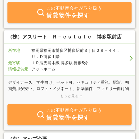
この不動産会社が取り扱う
賃貸物件を探す
（株）アスリート Ｒ－ｅｓｔａｔｅ 博多駅前店
所在地
福岡県福岡市博多区博多駅前３丁目２８－４Ｋ．
Ｕ．Ｄ博多１階
最寄駅
ＪＲ鹿児島本線 博多駅 徒歩5分
情報提供元
アットホーム
デザイナーズ、学生向け、ペット可、セキュリティ重視、駅近、初
期費用が安い、ロフト・メゾネット、新築物件、ファミリー向け物
件など豊富な物件をご用意しています。福岡市内の物件は全てご紹
もっと見る
介が可能です！まずはご相談だけ、という方でもお気軽にお問い合
わせください♪
この不動産会社が取り扱う
賃貸物件を探す
（有）アップ企画