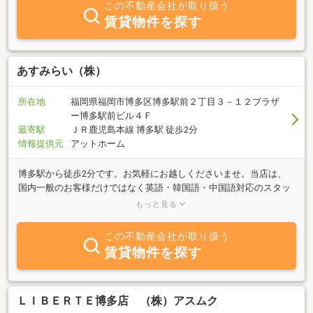
この不動産会社が取り扱う
賃貸物件を探す
あすみらい（株）
所在地
福岡県福岡市博多区博多駅前２丁目３－１２ブラザ
ー博多駅前ビル４Ｆ
最寄駅
ＪＲ鹿児島本線 博多駅 徒歩2分
情報提供元
アットホーム
博多駅から徒歩2分です。お気軽にお越しくださいませ。当店は、
国内一般のお客様だけではなく英語・韓国語・中国語対応のスタッ
フも在籍。グローバルな不動産会社です！賃貸は仲介手数料不要の
もっと見る
お部屋も多数ございます。お得なお部屋さがしなら、「あすみら
い」にお任せください♪
この不動産会社が取り扱う
賃貸物件を探す
ＬＩＢＥＲＴＥ博多店 （株）アスムク