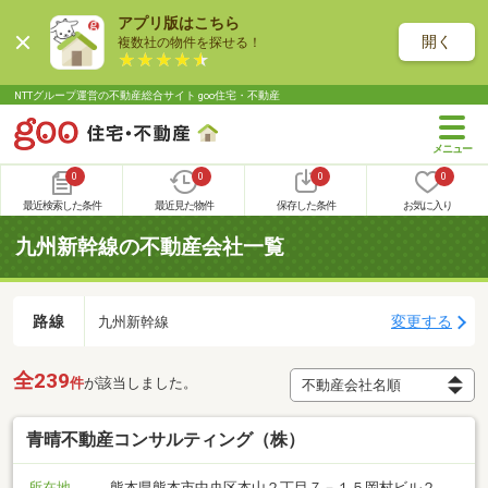
アプリ版はこちら
開く
複数社の物件を探せる！
NTTグループ運営の不動産総合サイト goo住宅・不動産
0
0
0
0
最近検索した条件
最近見た物件
保存した条件
お気に入り
九州新幹線の不動産会社一覧
路線
変更する
九州新幹線
全239
件
が該当しました。
青晴不動産コンサルティング（株）
所在地
熊本県熊本市中央区本山２丁目７－１５岡村ビル２