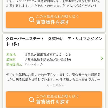
ます。フットワークの軽さが自慢です。お客様の快適なお住まいを
お探し致します。こだわり・わがまま。何でもご相談ください！
この不動産会社が取り扱う
賃貸物件を探す
クローバーエステート 久留米店 アトリオマネジメン
ト（株）
所在地
福岡県久留米市城南町１２－２６
最寄駅
ＪＲ鹿児島本線 久留米駅 徒歩8分
情報提供元
アットホーム
何でもお気軽にお問い合わせ下さい。楽しく、安心安全なお部屋探
しが出来る店舗を目指しています。物件情報からご入居までのサー
ビスをスタッフ一同、精一杯努めさせて頂きます。★女性スタッフ
もっと見る
の対応も可能です。いつでもお気軽に無料電話にてお問い合わせく
ださい。★電話工事完了しました。ご迷惑をおかけしました。★当
この不動産会社が取り扱う
事務所ビル駐車場拡張工事(11台を予定）を行います。よろしくお願
賃貸物件を探す
いします。