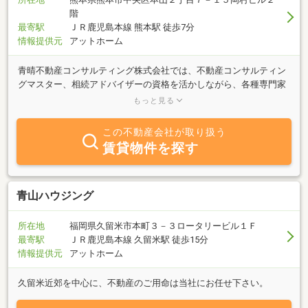
階
最寄駅
ＪＲ鹿児島本線 熊本駅 徒歩7分
情報提供元
アットホーム
青晴不動産コンサルティング株式会社では、不動産コンサルティン
グマスター、相続アドバイザーの資格を活かしながら、各種専門家
とのネットワークにより、お客様の不動産のお悩みごとを解決致し
もっと見る
ます。あなたの不動産コンサルティングマスターはここにいます！
まずは、気軽にご相談下さい。また、参加無料の相続の勉強会を定
この不動産会社が取り扱う
期的に開催中です。あおはれオリジナル「振返り人生ゲーム+α」を
賃貸物件を探す
使って、楽しく相続について学びます。誰にでも訪れるその時に何
が必要で、何を準備しておくべきか、「相続」の基本から学べま
す。個別に無料相談も受付けています。こちらも気軽に参加してみ
て下さい。
青山ハウジング
所在地
福岡県久留米市本町３－３ロータリービル１Ｆ
最寄駅
ＪＲ鹿児島本線 久留米駅 徒歩15分
情報提供元
アットホーム
久留米近郊を中心に、不動産のご用命は当社にお任せ下さい。