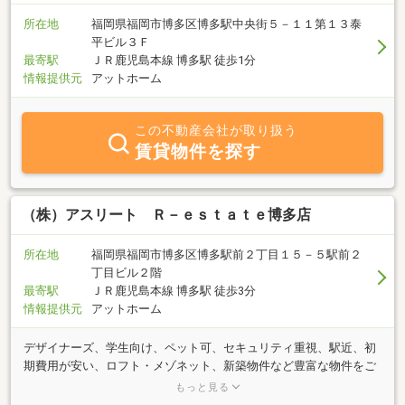
所在地
福岡県福岡市博多区博多駅中央街５－１１第１３泰
平ビル３Ｆ
最寄駅
ＪＲ鹿児島本線 博多駅 徒歩1分
情報提供元
アットホーム
この不動産会社が取り扱う
賃貸物件を探す
（株）アスリート Ｒ－ｅｓｔａｔｅ博多店
所在地
福岡県福岡市博多区博多駅前２丁目１５－５駅前２
丁目ビル２階
最寄駅
ＪＲ鹿児島本線 博多駅 徒歩3分
情報提供元
アットホーム
デザイナーズ、学生向け、ペット可、セキュリティ重視、駅近、初
期費用が安い、ロフト・メゾネット、新築物件など豊富な物件をご
用意しています。福岡の賃貸マンション、賃貸アパート、賃貸管理
もっと見る
のことなら株式会社アスリートR-estate博多店へご相談ください。