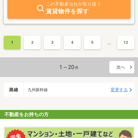
この不動産会社が取り扱う
賃貸物件を探す
…
1
2
3
4
5
12
1～20
次へ
件
路線
変更する
九州新幹線
不動産をお持ちの方