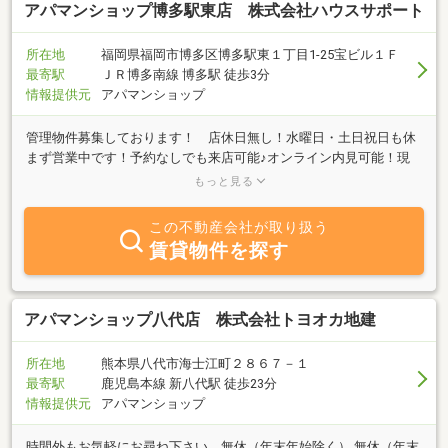
アパマンショップ博多駅東店 株式会社ハウスサポート
所在地
福岡県福岡市博多区博多駅東１丁目1-25宝ビル１Ｆ
最寄駅
ＪＲ博多南線 博多駅 徒歩3分
情報提供元
アパマンショップ
管理物件募集しております！ 店休日無し！水曜日・土日祝日も休
まず営業中です！予約なしでも来店可能♪オンライン内見可能！現
地待ち合わせも可能♪女性スタッフ在籍しています。売買・テナン
もっと見る
ト物件のご紹介可能。宅地建物取引士・賃貸不動産経営管理士・賃
貸住宅メンテナンス主任者も在籍中。
この不動産会社が取り扱う
賃貸物件を探す
アパマンショップ八代店 株式会社トヨオカ地建
所在地
熊本県八代市海士江町２８６７－１
最寄駅
鹿児島本線 新八代駅 徒歩23分
情報提供元
アパマンショップ
時間外もお気軽にお尋ね下さい 無休（年末年始除く） 無休（年末