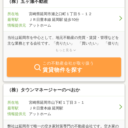
に理念を追求する会社として、エヌスタイル企画はお客様と共に大
（株）五ヶ瀬不動産
きな成長を目指しています。
所在地
宮崎県延岡市瀬之口町１丁目５－１２
最寄駅
ＪＲ日豊本線 延岡駅 徒歩10分
情報提供元
アットホーム
当社は延岡市を中心として、地元不動産の売買・賃貸・管理などを
主な業務とする会社です。「売りたい」 「買いたい」 「借りた
い」 「貸したい」 不動産に関する事は何でもお気軽にご相談く
もっと見る
ださ
この不動産会社が取り扱う
賃貸物件を探す
（株）タウンマネージャーのべおか
所在地
宮崎県延岡市山下町１丁目３－１
最寄駅
ＪＲ日豊本線 延岡駅
情報提供元
アットホーム
弊社は延岡市で唯一の空き家対策専門の不動産会社です。空き家の