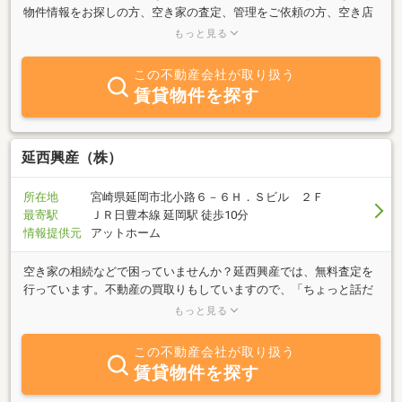
物件情報をお探しの方、空き家の査定、管理をご依頼の方、空き店
舗での開業を検討中の方、お気軽に空き家の専門家へご相談くださ
もっと見る
い。活用可能な補助金の申請や開業のサポートも行っております。
この不動産会社が取り扱う
賃貸物件を探す
延西興産（株）
所在地
宮崎県延岡市北小路６－６Ｈ．Ｓビル ２Ｆ
最寄駅
ＪＲ日豊本線 延岡駅 徒歩10分
情報提供元
アットホーム
空き家の相続などで困っていませんか？延西興産では、無料査定を
行っています。不動産の買取りもしていますので、「ちょっと話だ
けでも・・・」と気になる方は、お気軽にご連絡ください。太陽光
もっと見る
発電やリフォーム工事は、建物の不具合や経済的負担にならないよ
うな設備投資をご提案します。不動産屋だからこそ出来るリフォー
この不動産会社が取り扱う
ムがあります。もちろん無料でお見積り致します。土地、建物、賃
賃貸物件を探す
貸物件、リフォーム工事、太陽光発電等々、不動産のことなら延西
興産へおまかせください！