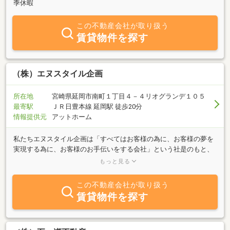
季休暇
この不動産会社が取り扱う
賃貸物件を探す
（株）エヌスタイル企画
所在地
宮崎県延岡市南町１丁目４－４リオグランデ１０５
最寄駅
ＪＲ日豊本線 延岡駅 徒歩20分
情報提供元
アットホーム
私たちエヌスタイル企画は「すべてはお客様の為に、お客様の夢を
実現する為に、お客様のお手伝いをする会社」という社是のもと、
不動産コンサルタント業務を通じてコスト削減を提供し、社会に貢
もっと見る
献したいという一念のもとで創業致しました。第一に「創意工夫」
今までのやり方に固執せず、常に新しいやり方を工夫しサービスを
この不動産会社が取り扱う
提供する第二に「仕事への誇り」どんな小さなことでも誠意をもっ
賃貸物件を探す
て取り組み、お客様に信頼されるよう愚直に努力する第三に「思い
やり」常に社員に思いやりをもつお互いに助けあい、ベクトルを合
わせる良心と真心、決して驕ることなく、初心を忘れずにひたむき