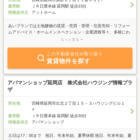
最寄駅
ＪＲ日豊本線 延岡駅 徒歩25分
情報提供元
アットホーム
あいプランでは土地建物の賃貸・売買・管理・任意売却・リフォー
ムアドバイス・ホームインスペクション・企業誘致等々、多岐にわ
たり業務を行います。不動産はライフプランの基盤であり、お客様
もっと見る
の基盤を安心で安定したものにする事が、あいプランの使命です。
あいプランはお客様に喜んで頂ける仕事を第一に考え、不動産への
この不動産会社が取り扱う
知識を深め続ける努力を惜しみません。ただ情報を提供するだけで
賃貸物件を探す
なく、様々な視点からお客様の疑問やお悩みを親身になって解決い
たします。宮崎県で最も愛され、信頼される会社を目指して、これ
からも邁進して参ります。お気軽にお問合せ下さい。
アパマンショップ延岡店 株式会社ハウジング情報プラ
ザ
所在地
宮崎県延岡市出北２丁目１５－３ハウジングビル１
Ｆ
最寄駅
ＪＲ日豊本線 延岡駅 徒歩30分
情報提供元
アパマンショップ
土日は17：00まで 祝日、年末年始、夏季休暇 祝日、年末年始、夏