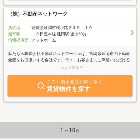
となら、何でもお気軽にお問い合わせください。
（株）不動産ネットワーク
所在地
宮崎県延岡市桜小路３４９－１９
最寄駅
ＪＲ日豊本線 延岡駅 徒歩20分
情報提供元
アットホーム
私たち≪株式会社不動産ネットワーク≫は、宮崎県延岡市の不動産
全般をお取扱いする会社です。日々、お客さまにご満足いただける
事を第一に、様々なお客さまのご相談にお答えしております。創業
もっと見る
から30年以上の信頼と実績をもとに、お客さまの希望する条件にあ
った賃貸物件・売買物件のご提供につとめております。なお、事業
この不動産会社が取り扱う
用物件につきましてはホームページ上では御案内しておりませんの
賃貸物件を探す
で、ご興味のある方は個別に御相談をいただければご連絡させてい
ただきます。ぜひ一度、お気軽に足をお運びくださいね。
1～10
件