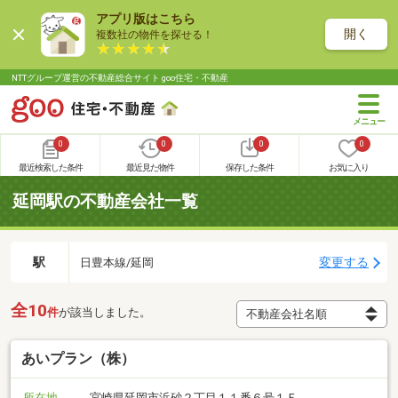
アプリ版はこちら
開く
複数社の物件を探せる！
NTTグループ運営の不動産総合サイト goo住宅・不動産
0
0
0
0
最近検索した条件
最近見た物件
保存した条件
お気に入り
延岡駅の不動産会社一覧
駅
変更する
日豊本線/延岡
全10
件
が該当しました。
あいプラン（株）
所在地
宮崎県延岡市浜砂２丁目１１番６号１Ｆ