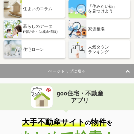
「住みたい街」
住まいのコラム
を見つけよう
暮らしのデータ
家賃相場
(補助金・助成金情報)
人気タウン
住宅ローン
ランキング
ページトップに戻る
goo住宅・不動産
アプリ
大手不動産サイト
物件
の
を