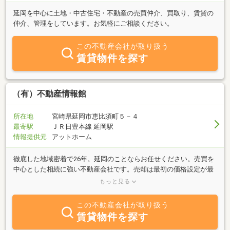
延岡を中心に土地・中古住宅・不動産の売買仲介、買取り、賃貸の
仲介、管理をしています。お気軽にご相談ください。
この不動産会社が取り扱う
賃貸物件を探す
（有）不動産情報館
所在地
宮崎県延岡市恵比須町５－４
最寄駅
ＪＲ日豊本線 延岡駅
情報提供元
アットホーム
徹底した地域密着で26年。延岡のことならお任せください。売買を
中心とした相続に強い不動産会社です。売却は最初の価格設定が最
重要という信念のもとに、地域の状況を十分説明しながら納得の査
もっと見る
定を心がけます。特に、相続に関連することにつきましては遺産分
割から売却まで、お客様をしっかりサポートします。終活や将来の
この不動産会社が取り扱う
資産整理なども含め、安心して任せていただける不動産パートナー
賃貸物件を探す
として、皆さまの大切な資産をともに考えます。不動産に関するこ