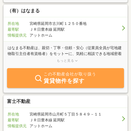
（有）はなまる
所在地
宮崎県延岡市古川町１２５０番地
最寄駅
ＪＲ日豊本線 延岡駅
情報提供元
アットホーム
はなまる不動産は、親切・丁寧・信頼・安心（従業員全員が宅地建
物取引主任者有資格者）をモットーに、気軽に相談できる地域密着
型の不動産屋さんを目指しています！はなまる不動産ホームページ
もっと見る
では、土地・戸建・マンションの売買物件情報、単身・ファミリ
ー・学生向けの賃貸物件情報を掲載しています。掲載していない物
この不動産会社が取り扱う
件についても、お探ししますのでお気軽にお問合せください。ま
賃貸物件を探す
た、不動産の売却を検討されている方もご相談ください。仲介・買
取（当社規定による）致します。
富士不動産
所在地
宮崎県延岡市山月町５丁目５８４９－１１
最寄駅
ＪＲ日豊本線 延岡駅
情報提供元
アットホーム