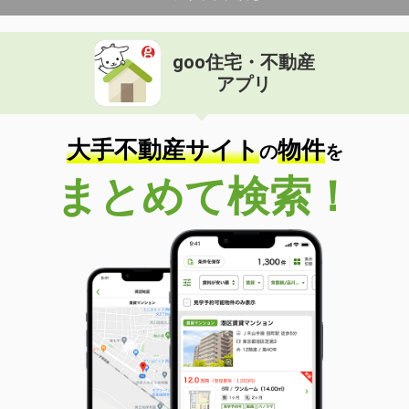
goo住宅・不動産
アプリ
大手不動産サイト
物件
の
を
まとめて検索！