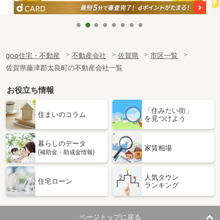
goo住宅・不動産
不動産会社
佐賀県
市区一覧
佐賀県藤津郡太良町の不動産会社一覧
お役立ち情報
「住みたい街」
住まいのコラム
を見つけよう
暮らしのデータ
家賃相場
(補助金・助成金情報)
人気タウン
住宅ローン
ランキング
ページトップに戻る