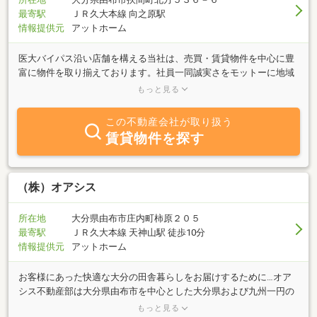
最寄駅
ＪＲ久大本線 向之原駅
情報提供元
アットホーム
医大バイパス沿い店舗を構える当社は、売買・賃貸物件を中心に豊
富に物件を取り揃えております。社員一同誠実さをモットーに地域
に密着した営業を行っておりますので、買いたい・売りたい・借り
もっと見る
たい・貸したい等のご相談はお気軽にお申し付け下さい。明るい店
内で明るい女性スタッフが、真心を込めてご案内させて頂きます。
この不動産会社が取り扱う
もちろん大分市内や近郊の物件もお任せ下さい。
賃貸物件を探す
（株）オアシス
所在地
大分県由布市庄内町柿原２０５
最寄駅
ＪＲ久大本線 天神山駅 徒歩10分
情報提供元
アットホーム
お客様にあった快適な大分の田舎暮らしをお届けするために…オア
シス不動産部は大分県由布市を中心とした大分県および九州一円の
田舎暮らし不動産情報をお届けいたしております。私たちは厳選さ
もっと見る