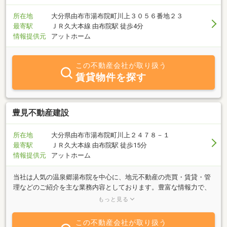
所在地
大分県由布市湯布院町川上３０５６番地２３
最寄駅
ＪＲ久大本線 由布院駅 徒歩4分
情報提供元
アットホーム
この不動産会社が取り扱う
賃貸物件を探す
豊見不動産建設
所在地
大分県由布市湯布院町川上２４７８－１
最寄駅
ＪＲ久大本線 由布院駅 徒歩15分
情報提供元
アットホーム
当社は人気の温泉郷湯布院を中心に、地元不動産の売買・賃貸・管
理などのご紹介を主な業務内容としております。豊富な情報力で、
お客様のご希望に合った物件をスピーディにご紹介させていただき
もっと見る
ます。「売りたい」「買いたい」「借りたい」ご希望の方、不動産
に関する質問は何でもお気軽にご相談ください。
この不動産会社が取り扱う