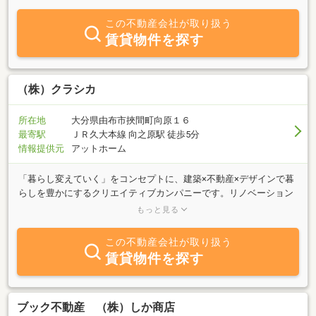
れた内容の不動産物件のみをご案内させていただくことをポリシー
としています。これは、購入後お客様に本当にご満足できるスロー
この不動産会社が取り扱う
ライフを過ごしていただくためです。湯布院、庄内など由布市を中
賃貸物件を探す
心とした優良物件は、短期間で成約することも多く、ホームページ
でご紹介する前に成約にいたってしまう物件も多数ございます。ま
ずはご相談ください。本日は大分県由布市(株)オアシス不動産部に
アクセスいただきまして、誠にありがとうございました。
（株）クラシカ
所在地
大分県由布市挾間町向原１６
最寄駅
ＪＲ久大本線 向之原駅 徒歩5分
情報提供元
アットホーム
「暮らし変えていく」をコンセプトに、建築×不動産×デザインで暮
らしを豊かにするクリエイティブカンパニーです。リノベーション
の設計施工を中心に、不動産売買・賃貸の仲介および管理、クリエ
もっと見る
イティブデザイン(チラシ、名刺、企画、その他)など多角的な事業
を展開しています。家の住み替えのほか、リフォーム・リノベーシ
この不動産会社が取り扱う
ョンのご相談も承っておりますので、お気軽にご連絡ください。
賃貸物件を探す
ブック不動産 （株）しか商店