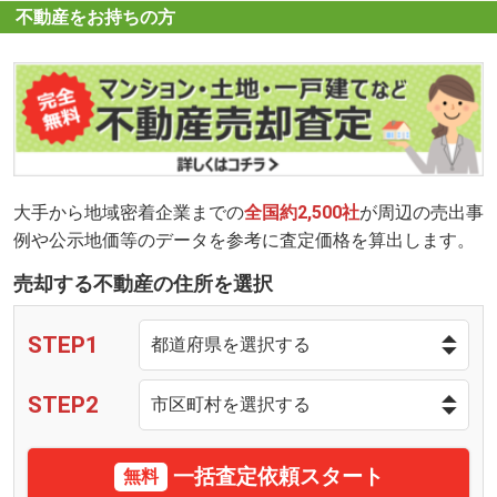
不動産をお持ちの方
大手から地域密着企業までの
全国約2,500社
が周辺の売出事
例や公示地価等のデータを参考に査定価格を算出します。
売却する不動産の住所を選択
STEP1
STEP2
一括査定依頼スタート
無料