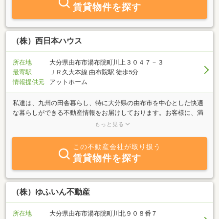
賃貸物件を探す
（株）西日本ハウス
所在地
大分県由布市湯布院町川上３０４７－３
最寄駅
ＪＲ久大本線 由布院駅 徒歩5分
情報提供元
アットホーム
私達は、九州の田舎暮らし、特に大分県の由布市を中心とした快適
な暮らしができる不動産情報をお届けしております。お客様に、満
足できる暮らしを過ごしていただくため、厳選された不動産物件を
もっと見る
ご案内させていただいており、永住型居住用物件・温泉付きリゾー
ト物件（土地／建物）・九州の田舎暮らし物件・大分県の田舎暮ら
この不動産会社が取り扱う
し物件の売買仲介業務、湯布院町内の賃貸管理業務、また、増改築
賃貸物件を探す
のコンサルタント業務等を中心に社員一人ひとりが英知を結集し皆
様のお役に立てるサポート体制を整えております。九州の田舎暮ら
し、特に大分県由布市湯布院町を中心とした優良物件は、短期間で
成約することも多く、ホームページ掲載する前等に成約にいたって
（株）ゆふいん不動産
しまうことも多くございます。まずはご相談ください。
所在地
大分県由布市湯布院町川北９０８番７