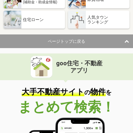
(補助金・助成金情報)
人気タウン
住宅ローン
ランキング
ページトップに戻る
goo住宅・不動産
アプリ
大手不動産サイト
物件
の
を
まとめて検索！