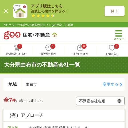
アプリ版はこちら
開く
複数社の物件を探せる！
NTTグループ運営の不動産総合サイト goo住宅・不動産
0
0
0
0
最近検索した条件
最近見た物件
保存した条件
お気に入り
大分県由布市の不動産会社一覧
地域
変更する
由布市
全7
件
が該当しました。
（有）アプローチ
所在地
大分県由布市挾間町北方５３６－６