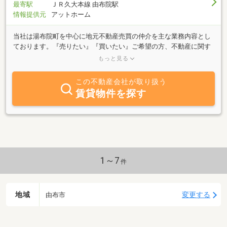
最寄駅
ＪＲ久大本線 由布院駅
情報提供元
アットホーム
当社は湯布院町を中心に地元不動産売買の仲介を主な業務内容とし
ております。『売りたい』『買いたい』ご希望の方、不動産に関す
る質問は何でもお気軽にご相談ください。アパート・別荘の管理に
もっと見る
ついてもご相談下さい。ホームページ https://yufuindo.com/イン
スタグラム https://www.instagram.com/yufuindo/物件までの道の
この不動産会社が取り扱う
り等のYouTubeあります
賃貸物件を探す
https://www.youtube.com/channel/UCeAF-NudhoZ013B6n0BD5xAブ
ログ https://ameblo.jp/fudousan-m/
1～7
件
地域
変更する
由布市