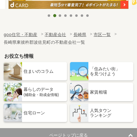
goo住宅・不動産
不動産会社
長崎県
市区一覧
長崎県東彼杵郡波佐見町の不動産会社一覧
お役立ち情報
「住みたい街」
住まいのコラム
を見つけよう
暮らしのデータ
家賃相場
(補助金・助成金情報)
人気タウン
住宅ローン
ランキング
ページトップに戻る