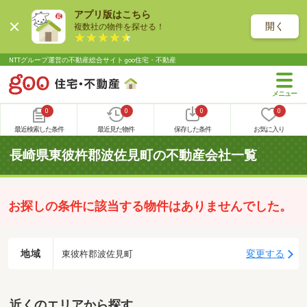
アプリ版はこちら
開く
複数社の物件を探せる！
NTTグループ運営の不動産総合サイト goo住宅・不動産
0
0
0
0
最近検索した条件
最近見た物件
保存した条件
お気に入り
長崎県東彼杵郡波佐見町の不動産会社一覧
お探しの条件に該当する物件はありませんでした。
地域
変更する
東彼杵郡波佐見町
近くのエリアから探す