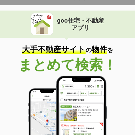
goo住宅・不動産
アプリ
大手不動産サイト
物件
の
を
まとめて検索！