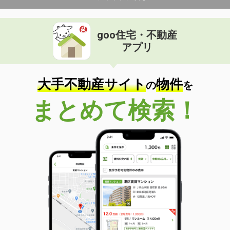
goo住宅・不動産
アプリ
大手不動産サイト
物件
の
を
まとめて検索！