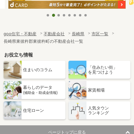
goo住宅・不動産
不動産会社
長崎県
市区一覧
長崎県東彼杵郡東彼杵町の不動産会社一覧
お役立ち情報
「住みたい街」
住まいのコラム
を見つけよう
暮らしのデータ
家賃相場
(補助金・助成金情報)
人気タウン
住宅ローン
ランキング
ページトップに戻る