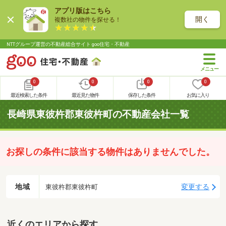
アプリ版はこちら
開く
複数社の物件を探せる！
NTTグループ運営の不動産総合サイト goo住宅・不動産
0
0
0
0
最近検索した条件
最近見た物件
保存した条件
お気に入り
長崎県東彼杵郡東彼杵町の不動産会社一覧
お探しの条件に該当する物件はありませんでした。
地域
変更する
東彼杵郡東彼杵町
近くのエリアから探す