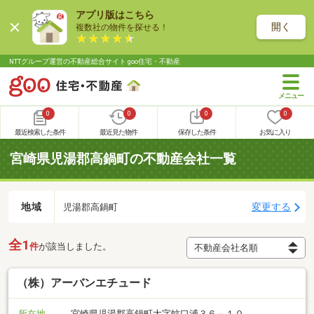
アプリ版はこちら
開く
複数社の物件を探せる！
NTTグループ運営の不動産総合サイト goo住宅・不動産
0
0
0
0
最近検索した条件
最近見た物件
保存した条件
お気に入り
宮崎県児湯郡高鍋町の不動産会社一覧
地域
変更する
児湯郡高鍋町
全1
件
が該当しました。
（株）アーバンエチュード
所在地
宮崎県児湯郡高鍋町大字蚊口浦３６－１０