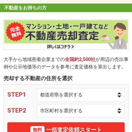
不動産をお持ちの方
大手から地域密着企業までの
全国約2,500社
が周辺の売出事
例や公示地価等のデータを参考に査定価格を算出します。
売却する不動産の住所を選択
STEP1
STEP2
一括査定依頼スタート
無料