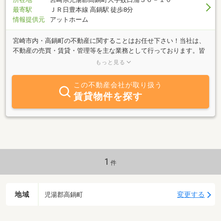
最寄駅
ＪＲ日豊本線 高鍋駅 徒歩8分
情報提供元
アットホーム
宮崎市内・高鍋町の不動産に関することはお任せ下さい！当社は、
不動産の売買・賃貸・管理等を主な業務として行っております。皆
様に喜んで頂き、ご満足頂けることがスタッフ全員の願いです。ス
もっと見る
テキなお部屋に出会えるよう親身になってお手伝いさせて頂きま
す。女性スタッフが中心にご案内いたしますので、女性のお客様一
この不動産会社が取り扱う
人でも安心してお部屋探しが出来ます。初期費用に関するご相談な
賃貸物件を探す
ど、まずはお気軽にお問い合わせ下さい。皆様のご来店を心よりお
待ちしております。
1
件
地域
変更する
児湯郡高鍋町