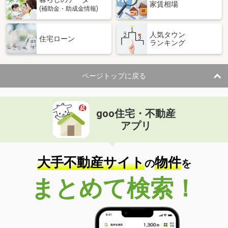
家賃相場
(補助金・助成金情報)
人気タウン
住宅ローン
ランキング
ページトップに戻る
goo住宅・不動産
アプリ
大手不動産サイト
物件
の
を
まとめて検索！