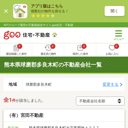
アプリ版はこちら
開く
複数社の物件を探せる！
NTTグループ運営の不動産総合サイト goo住宅・不動産
0
0
0
0
最近検索した条件
最近見た物件
保存した条件
お気に入り
熊本県球磨郡多良木町の不動産会社一覧
地域
変更する
球磨郡多良木町
全1
件
が該当しました。
（有）宮田不動産
所在地
熊本県球磨郡多良木町大字黒肥地４２７７