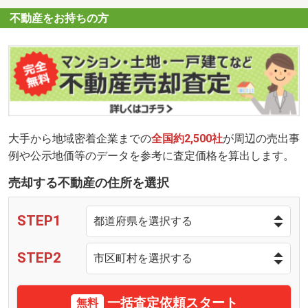
不動産をお持ちの方
大手から地域密着企業までの
全国約2,500社
が周辺の売出事
例や公示地価等のデータを参考に査定価格を算出します。
売却する不動産の住所を選択
STEP1
STEP2
一括査定依頼スタート
無料