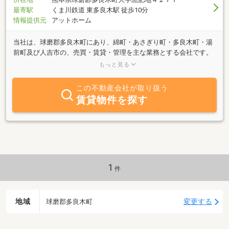
最寄駅
くま川鉄道 東多良木駅 徒歩10分
情報提供元
アットホーム
当社は、球磨郡多良木町にあり、綿町・あさぎり町・多良木町・湯
前町及び人吉市の、売買・賃貸・管理を主な業務とする会社です。
特に賃貸は、球磨郡内で２５０戸を管理しています。賃貸物件・売
もっと見る
買物件共に、不動産のことなら何でも御相談下さい。安心と信頼を
モットーに、皆様の素敵な明日へ、快適な住まい作りをお手伝い致
この不動産会社が取り扱う
します。
賃貸物件を探す
1
件
地域
変更する
球磨郡多良木町