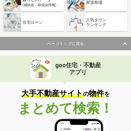
家賃相場
(補助金・助成金情報)
人気タウン
住宅ローン
ランキング
ページトップに戻る
goo住宅・不動産
アプリ
大手不動産サイト
物件
の
を
まとめて検索！