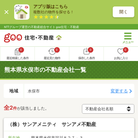
アプリ版はこちら
開く
複数社の物件を探せる！
NTTグループ運営の不動産総合サイト goo住宅・不動産
0
0
0
0
最近検索した条件
最近見た物件
保存した条件
お気に入り
熊本県水俣市の不動産会社一覧
地域
変更する
水俣市
全2
件
が該当しました。
（株）サンアメニティ サンアメ不動産
所在地
熊本県水俣市深川８２７－３