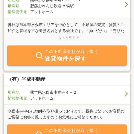
最寄駅
肥薩おれんじ鉄道 水俣駅
情報提供元
アットホーム
弊社は熊本県水俣市エリアを中心として、不動産の売買・賃貸のご
紹介と管理を主な業務内容とする会社です。「買いたい」「売りた
い」「借りたい」「貸したい」お客様のご希望に併せたスピーディ
もっと見る
な対応を心掛けております。水俣市エリアとその近郊の不動産に関
するご質問は、弊社にご相談ください。親身になってお客様のご要
この不動産会社が取り扱う
望にお答え致しますのでお気軽にご相談ください。
賃貸物件を探す
（有）平成不動産
所在地
熊本県水俣市南福寺４－２
情報提供元
アットホーム
水俣市を中心に物件を取り扱っております。親身になってお客様の
ご要望にお答え致しますのでお気軽にご相談ください。
この不動産会社が取り扱う