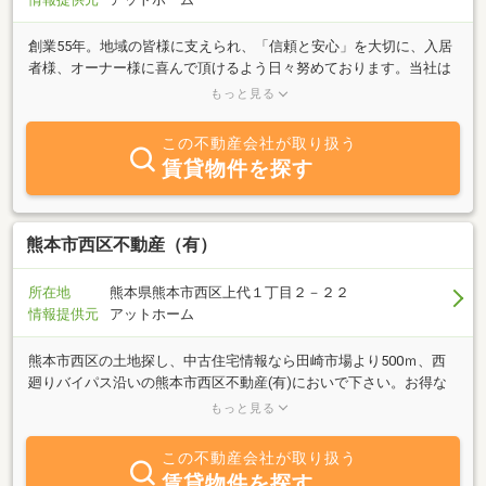
創業55年。地域の皆様に支えられ、「信頼と安心」を大切に、入居
者様、オーナー様に喜んで頂けるよう日々努めております。当社は
上熊本・京町・池田・花園・新町・島崎・西区エリアを中心に、単
もっと見る
身向け・ファミリー向け・学生向けの物件に力を入れております。
特に、上熊本駅周辺や崇城大学、熊本保健科学大学などに通われる
この不動産会社が取り扱う
学生さまにも、安心してお住まいいただける物件をご提案しており
賃貸物件を探す
ます。地域に根ざした不動産会社として、お客さま一人ひとりに寄
り添い、「納得できるお部屋探し」「快適な暮らし」のお手伝いを
いたします。高齢者・保証人なしのご相談も対応しておりますの
で、どうぞお気軽にお問い合わせください。
熊本市西区不動産（有）
所在地
熊本県熊本市西区上代１丁目２－２２
情報提供元
アットホーム
熊本市西区の土地探し、中古住宅情報なら田崎市場より500ｍ、西
廻りバイパス沿いの熊本市西区不動産(有)においで下さい。お得な
情報があるかもしれません。また、土地、家、マンションを売りた
もっと見る
い方もお気軽にご相談ください。
この不動産会社が取り扱う
賃貸物件を探す