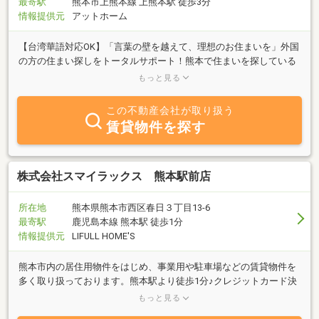
最寄駅
熊本市上熊本線 上熊本駅 徒歩3分
情報提供元
アットホーム
【台湾華語対応OK】「言葉の壁を越えて、理想のお住まいを」外国
の方の住まい探しをトータルサポート！熊本で住まいを探している
方、また日本の不動産投資をお考えの方は、どうぞ海湾不動産にお
もっと見る
任せください。地域に密着したきめ細やかな対応で、安心と信頼の
取引をお約束します。
この不動産会社が取り扱う
賃貸物件を探す
株式会社スマイラックス 熊本駅前店
所在地
熊本県熊本市西区春日３丁目13-6
最寄駅
鹿児島本線 熊本駅 徒歩1分
情報提供元
LIFULL HOME'S
熊本市内の居住用物件をはじめ、事業用や駐車場などの賃貸物件を
多く取り扱っております。熊本駅より徒歩1分♪クレジットカード決
済、遠方の方へITでのご案内・ご契約も可能です。お気軽にお問い
もっと見る
合わせください☆