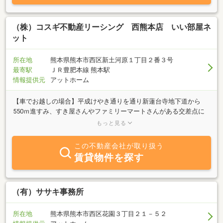
（株）コスギ不動産リーシング 西熊本店 いい部屋ネ
ット
所在地
熊本県熊本市西区新土河原１丁目２番３号
最寄駅
ＪＲ豊肥本線 熊本駅
情報提供元
アットホーム
【車でお越しの場合】平成けやき通りを通り新蓮台寺地下道から
550ｍ進すみ、すき屋さんやファミリーマートさんがある交差点に
当店はございます。駐車場もございますので、店舗スタッフにお気
もっと見る
軽にお声を掛けて下さい。【電車・バスでお越しの場合】・JR西熊
本駅より2.1km 徒歩約29分・参交バス 新土河原町バス停より徒
この不動産会社が取り扱う
歩80m 徒歩1分
賃貸物件を探す
（有）ササキ事務所
所在地
熊本県熊本市西区花園３丁目２１－５２