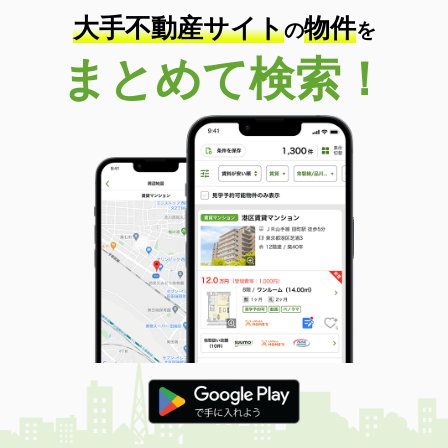
大手不動産サイト
物件
の
を
まとめて検索！