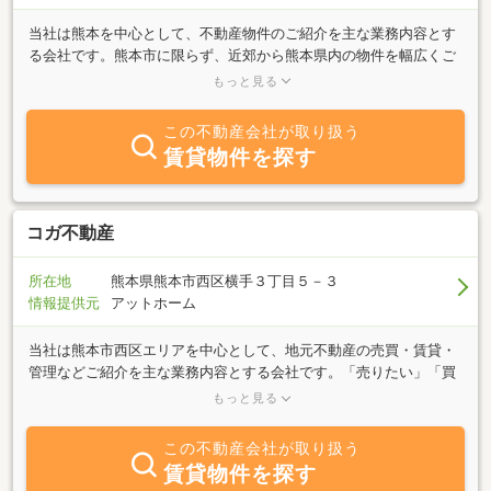
当社は熊本を中心として、不動産物件のご紹介を主な業務内容とす
る会社です。熊本市に限らず、近郊から熊本県内の物件を幅広くご
相談ください。お客様のご要望に併せたスピーディな対応を心掛け
もっと見る
ています。業務内容は、不動産仲介、 保険全般 、また土木工事
も自社にて施工致します。各種、スタッフが親身になってご要望に
この不動産会社が取り扱う
お答え致しますので、まずはお気軽にご相談ください。
賃貸物件を探す
コガ不動産
所在地
熊本県熊本市西区横手３丁目５－３
情報提供元
アットホーム
当社は熊本市西区エリアを中心として、地元不動産の売買・賃貸・
管理などご紹介を主な業務内容とする会社です。「売りたい」「買
いたい」「借りたい」ご希望の方は、不動産に関する質問は何でも
もっと見る
お気軽にご相談ください。創業34年の豊富な情報力でお客様のご希
望に併せたスピーディな対応を心掛けております。特に熊本市西区
この不動産会社が取り扱う
エリアの横手、島崎、新町などを得意エリアとしておりますが、そ
賃貸物件を探す
の他の地域などもお気軽にご相談ください。