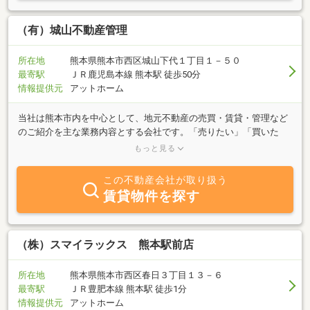
（有）城山不動産管理
所在地
熊本県熊本市西区城山下代１丁目１－５０
最寄駅
ＪＲ鹿児島本線 熊本駅 徒歩50分
情報提供元
アットホーム
当社は熊本市内を中心として、地元不動産の売買・賃貸・管理など
のご紹介を主な業務内容とする会社です。「売りたい」「買いた
い」「借りたい」ご希望の方、不動産に関する質問は何でもお気軽
もっと見る
にご相談ください。
この不動産会社が取り扱う
賃貸物件を探す
（株）スマイラックス 熊本駅前店
所在地
熊本県熊本市西区春日３丁目１３－６
最寄駅
ＪＲ豊肥本線 熊本駅 徒歩1分
情報提供元
アットホーム