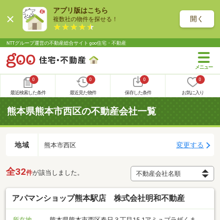
アプリ版はこちら
開く
複数社の物件を探せる！
NTTグループ運営の不動産総合サイト goo住宅・不動産
0
0
0
0
最近検索した条件
最近見た物件
保存した条件
お気に入り
熊本県熊本市西区の不動産会社一覧
地域
変更する
熊本市西区
全32
件
が該当しました。
アパマンショップ熊本駅店 株式会社明和不動産
所在地
熊本県熊本市西区春日３丁目15-1アミュプラザくま