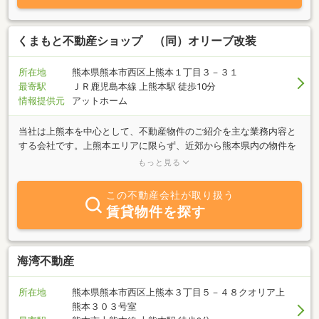
くまもと不動産ショップ （同）オリーブ改装
所在地
熊本県熊本市西区上熊本１丁目３－３１
最寄駅
ＪＲ鹿児島本線 上熊本駅 徒歩10分
情報提供元
アットホーム
当社は上熊本を中心として、不動産物件のご紹介を主な業務内容と
する会社です。上熊本エリアに限らず、近郊から熊本県内の物件を
幅広くご相談ください。お客様のご要望に併せたスピーディな対応
もっと見る
を心掛けています。スタッフが親身になってご要望にお答え致しま
すので、まずはお気軽にご相談ください。
この不動産会社が取り扱う
賃貸物件を探す
海湾不動産
所在地
熊本県熊本市西区上熊本３丁目５－４８クオリア上
熊本３０３号室