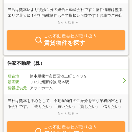
当店は熊本駅より徒歩１分の総合不動産会社です！物件情報は熊本
エリア最大級！他社掲載物件も全て取扱い可能です！お車でご来店
の方にはお客様専用駐車場もございます。オシャレできれいな店内
もっと見る
スペース☆ゆったりとリラックスして物件選びをすることができま
す♪不動産知識豊富で、明るく楽しい営業社員が揃っております！
この不動産会社が取り扱う
不動産会社に行くのも緊張すると思いますが、まずは『スマイラッ
賃貸物件を探す
クス熊本駅前店』へお気軽にご来店下さい！
住家不動産（株）
所在地
熊本県熊本市西区池上町１４３９
最寄駅
ＪＲ九州新幹線 熊本駅
情報提供元
アットホーム
当社は熊本を中心として、不動産物件のご紹介を主な業務内容とす
る会社です。「売りたい」「買いたい」「貸したい」「借りたい」
熊本市に限らず、近郊から熊本県内の物件を幅広くご相談くださ
もっと見る
い。お客様のご要望に併せたスピーディな対応を心掛けています。
スタッフが親身になってご要望にお答え致しますので、まずはお気
この不動産会社が取り扱う
軽にご相談ください。