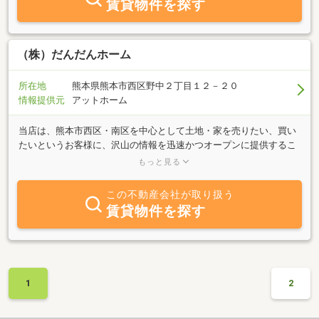
賃貸物件を探す
（株）だんだんホーム
所在地
熊本県熊本市西区野中２丁目１２－２０
情報提供元
アットホーム
当店は、熊本市西区・南区を中心として土地・家を売りたい、買い
たいというお客様に、沢山の情報を迅速かつオープンに提供するこ
とで、『納得できる住まい探し』をサポートします。お家探しは当
もっと見る
店にお任せください！
この不動産会社が取り扱う
賃貸物件を探す
1
2