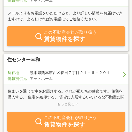
情報提供元
アットホーム
メールよりもお電話をいただけると、より詳しい情報をお届けでき
ますので、よろしければお電話にてご連絡ください。
この不動産会社が取り扱う
賃貸物件を探す
住センター幸和
所在地
熊本県熊本市西区春日７丁目２１－６－２０１
情報提供元
アットホーム
住まいを通じて幸をお届けする。それが私たちの使命です。住宅を
購入する。 住宅を売却する。 賃貸に入居するいろいろな不動産に関
する取引は、それぞれお客様にとって大切なイベントになってきま
もっと見る
す。幸和は、熊本の住まいの中心でありたい。そして私どもの会社
に関わっていただいたお客様はもちろんのこと、社員やその家族、
この不動産会社が取り扱う
お取引の業者様がすべて幸福で平和になるように、皆様方のサポー
賃貸物件を探す
トをさせていただきたいと考えております。