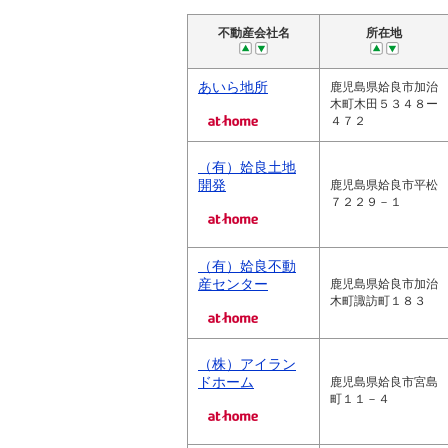
不動産会社名
所在地
あいら地所
鹿児島県姶良市加治
木町木田５３４８ー
４７２
（有）姶良土地
開発
鹿児島県姶良市平松
７２２９－１
（有）姶良不動
産センター
鹿児島県姶良市加治
木町諏訪町１８３
（株）アイラン
ドホーム
鹿児島県姶良市宮島
町１１－４