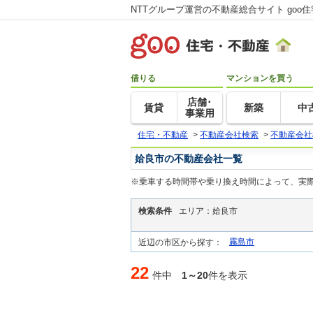
NTTグループ運営の不動産総合サイト goo
借りる
マンションを買う
店舗･
賃貸
新築
中
事業用
住宅・不動産
>
不動産会社検索
>
不動産会社
姶良市の不動産会社一覧
※乗車する時間帯や乗り換え時間によって、実
検索条件
エリア：姶良市
霧島市
近辺の市区から探す：
22
件中
1～20
件を表示