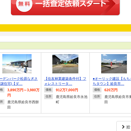
ーデンパーク松原なぎさ
【住友林業建築条件付】フ
●オーリック建設【もち
分譲住宅)【ダ…
ォレストリータ…
ちタウン】姶良市…
3,890万円～3,980万
912万7,000円
620万円
格
価格
価格
円
鹿児島県姶良市永池
鹿児島県姶良市
住所
住所
鹿児島県姶良市西餅
町
田
所
田
姶