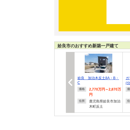
姶良市のおすすめ新築一戸建て
姶良 加治木反土8A・B・
ガ
C
(
2,770万円～2,870万
価格
価
円
鹿児島県姶良市加治
住所
住
木町反土