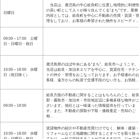
当店は、鹿児島の中心姶良町に位置し地理的に利便
の高い町として人々が移り住んでくる“まち”です。業務
日曜日
内容としては、姶良町を中心に不動産の売買・賃貸・
理をしており、お客様の希望された物件をスピーディ
09:00～17:00 土曜
日・日曜日・祝日
鹿児島県のほぼ中央にある“まち”、姶良市へようこそ。
10:00～18:00 水曜
当店は姶良・加治木エリアを中心に、賃貸住宅・テナ
日（祝日除く）
トの仲介・管理をおこなっております。お子様連れの
客様、遠方からの転居で交通手段のない方も、お気軽
姶良方面の不動産に関することはもちろんのこと、姶
郡・霧島市・加治木・市街地近辺に多種多様な物件が
09:00～18:00
ざいます。他社とは一味違った情報提供を行っていま
す。また、不動産の買取や下取・価格査定・売却のご
相…
賃貸物件の紹介や不動産売買だけでなく、解体・建築
10:00～18:00 水曜
リフォームなど土地建物に関することすべてを取り扱
日・日曜日・祝日
ており、一社で完結することができますので、リーズ