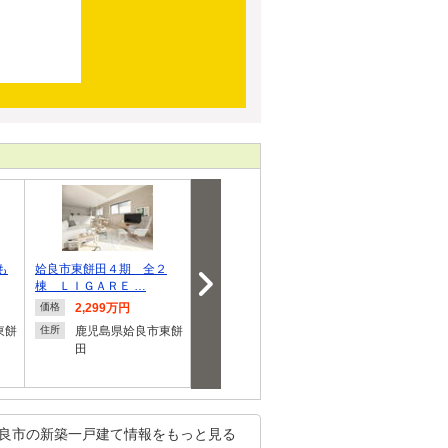
も
姶良市東餅田４期 全２
FelidiaGarden姶良市加治木
姶良市加治木
棟 ＬＩＧＡＲＥ …
町錦江町 全4区…
３ 全４棟 
2,299万円
3,298万円・3,580万
1,880
価格
価格
価格
円
円
東餅
鹿児島県姶良市東餅
住所
田
鹿児島県姶良市加治
鹿児島
住所
住所
木町錦江町
木町反
良市の新築一戸建て情報をもっと見る