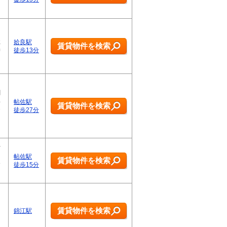
…
け
社
姶良駅
賃貸物件を検索
仲
徒歩13分
…
創
わ
帖佐駅
賃貸物件を検索
お
徒歩27分
…
貸
し
帖佐駅
賃貸物件を検索
す
徒歩15分
賃貸物件を検索
錦江駅