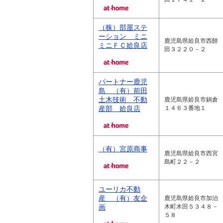
（株）部屋ステ
ーション ミニ
鹿児島県姶良市西餅
ミニＦＣ姶良店
田３２２０－２
パートナー鹿児
島 （有）前田
土木技術 不動
鹿児島県姶良市鍋倉
産部 姶良店
１４６３番地１
（有）宮原商事
鹿児島県姶良市西宮
島町２２－２
ユーリカ不動
産 （有）友企
鹿児島県姶良市加治
画
木町木田５３４８－
５８