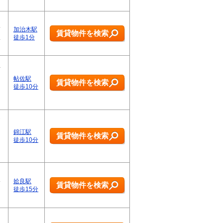
た
賃
加治木駅
賃貸物件を検索
豊
徒歩1分
…
下
な
帖佐駅
賃貸物件を検索
さ
徒歩10分
…
ひ
錦江駅
賃貸物件を検索
徒歩10分
。
い
姶良駅
賃貸物件を検索
徒歩15分