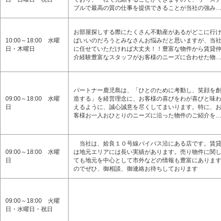
ブルで最高の質の仕事を提供できることが当社の強み
お部屋探しする際にたくさん不動産があるがどこに行
10:00～18:00 水曜
ばいいのだろうとみなさんお悩みだと思いますが、当
日・木曜日
に任せていただければ大丈夫！！豊富な物件から賃貸
介経験豊富なスタッフがお客様のニーズに合わせた物
パートナー鹿児島は、「ひとのために考動し、笑顔を
09:00～18:00 水曜
造する」を経営理念に、お客様の喜びをわが喜びと味
日
えるように、誠心誠意を尽くしてまいります。特に、
客様お一人おひとりのニーズに沿った物件のご紹介を
当社は、姶良１０号線バイパス沿にある店です。賃
09:00～18:00 水曜
は地元エリアには長い実績があります。売り物件に関
日
ても地元を中心として市外などの情報も豊富にありま
のでぜひ、御相談、御連絡お待ちしております
09:00～18:00 火曜
日・水曜日・祝日