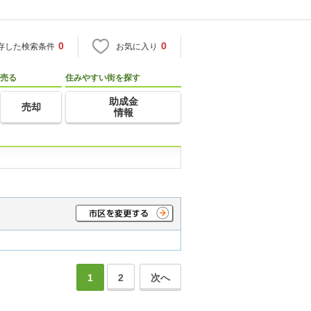
0
0
存した検索条件
お気に入り
売る
住みやすい街を探す
助成金
売却
情報
1
2
次へ