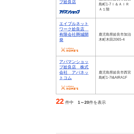
プ姶良店
島町1-7Ｉ＆ＡＩＲ
Ａ１階
エイブルネット
ワーク姶良店
有限会社懸城開
鹿児島県姶良市加治
発
木町木田2065-4
アパマンショッ
プ姶良店 株式
会社 アパネッ
鹿児島県姶良市西宮
トコム
島町1-7I&AIRA1F
22
件中
1～20
件を表示