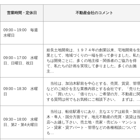
営業時間・定休日
不動産会社のコメント
09:00～19:00 毎週
水曜日
姶良土地開発は、１９７４年の創業以来、宅地開発を
業として、地域づくりの一端を担って参りました。私
09:00～17:00 水曜
ちは開発ごとに、多くの地主様・関係者のご協力を得
日、日曜日、祝日
て、私たちの計画を実現して参りました。多くのお施
主…
当社は、加治木駅前を中心とする、売買、賃貸、管
09:00～18:30 水曜
などのご紹介を主な業務内容とする会社です。「売り
日
い」「買いたい」「借りたい」ご希望の方、不動産に
する質問は何でもお気軽にご相談下さい。 まずは、
当社は、帖佐駅通りにあり、主なエリアは姶良・加
木・隼人・国分方面です。地元不動産の売買・賃貸は
09:30～18:00 水曜
店へお越し下さい。売土地・売家・売ビル・マンショ
日、第2・第4火曜日
ン・貸家・貸アパート・管理などの各種相談について
も…