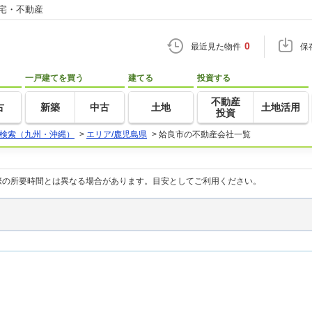
住宅・不動産
0
最近見た物件
保
一戸建てを買う
建てる
投資する
不動産
古
新築
中古
土地
土地活用
投資
検索（九州・沖縄）
>
エリア/鹿児島県
>
姶良市の不動産会社一覧
際の所要時間とは異なる場合があります。目安としてご利用ください。