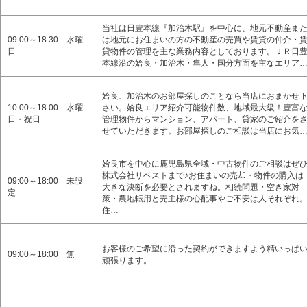
当社は日豊本線『加治木駅』を中心に、地元不動産ま
09:00～18:30 水曜
は地元にお住まいの方の不動産の売買や賃貸の仲介・
日
貸物件の管理を主な業務内容としております。ＪＲ日
本線沿の姶良・加治木・隼人・国分方面を主なエリア
姶良、加治木のお部屋探しのことなら当店におまかせ
10:00～18:00 水曜
さい。姶良エリア紹介可能物件数、地域最大級！豊富
日・祝日
管理物件からマンション、アパート、貸家のご紹介を
せていただきます。お部屋探しのご相談は当店にお気
姶良市を中心に鹿児島県全域・中古物件のご相談はぜ
株式会社リベストまで♪お住まいの売却・物件の購入は
09:00～18:00 未設
大きな決断を必要とされますね。相続問題・空き家対
定
策・農地転用と売主様の心配事やご不安は人それぞれ
住…
お客様のご希望に沿った契約ができますよう精いっぱ
09:00～18:00 無
頑張ります。