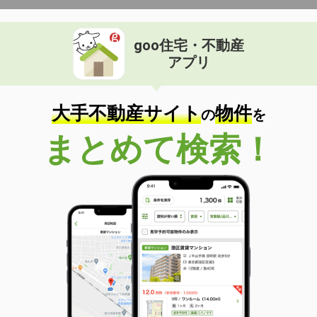
goo住宅・不動産
アプリ
大手不動産サイト
物件
の
を
まとめて検索！