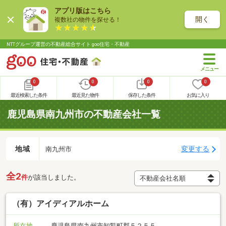
アプリ版はこちら
開く
複数社の物件を探せる！
NTTグループ運営の不動産総合サイト goo住宅・不動産
0
0
0
0
最近検索した条件
最近見た物件
保存した条件
お気に入り
鹿児島県南九州市の不動産会社一覧
地域
変更する
南九州市
全2
件
が該当しました。
（有）アイディアルホーム
所在地
鹿児島県南九州市知覧町郡５２５５