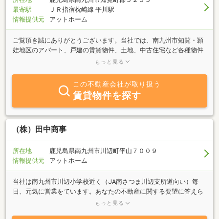
最寄駅
ＪＲ指宿枕崎線 平川駅
情報提供元
アットホーム
ご覧頂き誠にありがとうございます。当社では、南九州市知覧・頴
娃地区のアパート、戸建の賃貸物件、土地、中古住宅など各種物件
を取り揃えております。お客様のご希望に添うよう、一生懸命、賃
もっと見る
貸・売買のお手伝いをさせていただきます。お住まいに関するご相
談がございましたら、お気軽にお問い合わせ下さい。
この不動産会社が取り扱う
賃貸物件を探す
（株）田中商事
所在地
鹿児島県南九州市川辺町平山７００９
情報提供元
アットホーム
当社は南九州市川辺小学校近く（JA南さつま川辺支所道向い）毎
日、元気に営業をています。あなたの不動産に関する要望に答えら
れるように、日々情報を発信しています。是非、問い合わせを下さ
もっと見る
い。弊社ホームページ tnks.co.jpも宜しくお願いします。