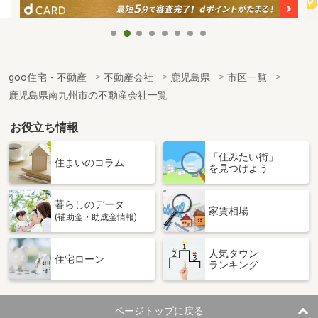
goo住宅・不動産
不動産会社
鹿児島県
市区一覧
鹿児島県南九州市の不動産会社一覧
お役立ち情報
「住みたい街」
住まいのコラム
を見つけよう
暮らしのデータ
家賃相場
(補助金・助成金情報)
人気タウン
住宅ローン
ランキング
ページトップに戻る