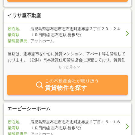
イワサ屋不動産
所在地
鹿児島県志布志市志布志町志布志３丁目２０－２４
最寄駅
ＪＲ日南線 志布志駅 徒歩5分
情報提供元
アットホーム
当店は、志布志市を中心に賃貸マンション、アパート等を管理して
おります。（公財）日本賃貸住宅管理協会に加盟しており、賃貸住
宅における健全かつ専門的な畝い・管理業務の確立並びに普及を通
もっと見る
じて、賃貸住宅市場の整備・発展を図り、豊かな国民生活の実現に
寄与することをモットーとしております！「売りたい」「買いた
この不動産会社が取り扱う
い」「貸したい」「借りたい」「建てたい」不動産に関することは
賃貸物件を探す
何でもお気軽にご相談下さい。
エービーシーホーム
所在地
鹿児島県志布志市志布志町志布志２丁目１５－１６
最寄駅
ＪＲ日南線 志布志駅 徒歩5分
情報提供元
アットホーム