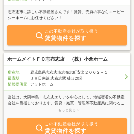
志布志市に詳しい不動産屋さんです！賃貸、売買の事ならエービー
シーホームにお任せください！
この不動産会社が取り扱う
賃貸物件を探す
ホームメイトＦＣ志布志店 （株）小倉ホーム
所在地
鹿児島県志布志市志布志町安楽２０６２－１
最寄駅
ＪＲ日南線 志布志駅 徒歩20分
情報提供元
アットホーム
当社は、大隅半島・志布志エリアを中心として、地域密着の不動産
会社を目指しております。賃貸・売買・管理等不動産業に関わるこ
となら、何でもお気軽にご相談下さい。お客様の信頼にお応えでき
もっと見る
るように豊富なネットワークとスピーディな対応で、希望にあった
お部屋探しのお手伝いをさせて頂きます。ご来店の程心からお待ち
この不動産会社が取り扱う
しております。
賃貸物件を探す