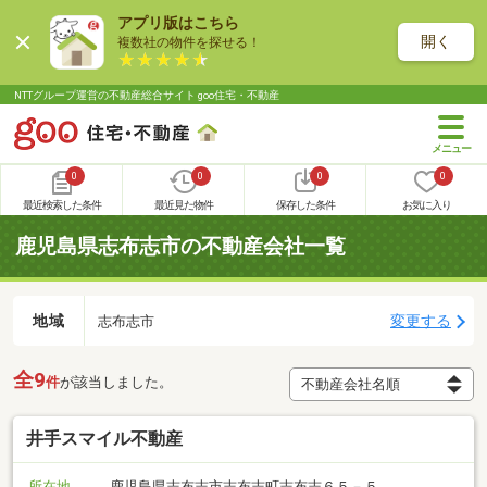
アプリ版はこちら
開く
複数社の物件を探せる！
NTTグループ運営の不動産総合サイト goo住宅・不動産
0
0
0
0
最近検索した条件
最近見た物件
保存した条件
お気に入り
鹿児島県志布志市の不動産会社一覧
地域
変更する
志布志市
全9
件
が該当しました。
井手スマイル不動産
所在地
鹿児島県志布志市志布志町志布志６５－５