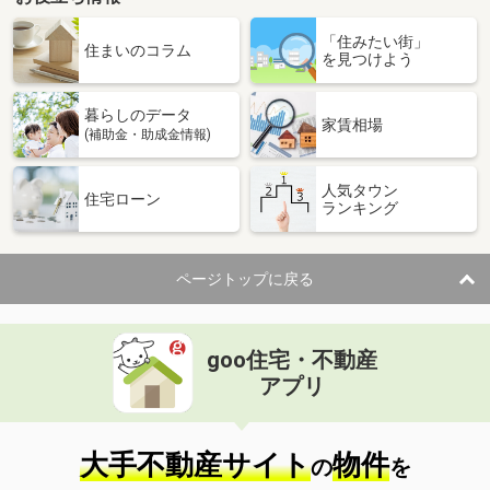
「住みたい街」
住まいのコラム
を見つけよう
暮らしのデータ
家賃相場
(補助金・助成金情報)
人気タウン
住宅ローン
ランキング
ページトップに戻る
goo住宅・不動産
アプリ
大手不動産サイト
物件
の
を