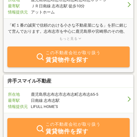
最寄駅
ＪＲ日南線 志布志駅 徒歩10分
情報提供元
アットホーム
「町１番の誠実で信頼のおける小さな不動産屋になる」を肝に銘じ
て営んでおります。志布志市を中心に鹿児島県や宮崎県のその他、
不動産に関する事なら何でも対応させて頂きます。ぜひ電話かメー
もっと見る
ルでお問い合わせ下さい。宜しくお願い致します。
この不動産会社が取り扱う
賃貸物件を探す
井手スマイル不動産
所在地
鹿児島県志布志市志布志町志布志65-5
最寄駅
日南線 志布志駅
情報提供元
LIFULL HOME'S
この不動産会社が取り扱う
賃貸物件を探す