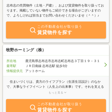
志布志の売買物件（土地・戸建）、および賃貸物件を取り扱ってお
ります。掲載していない物件もご紹介できる場合がございますの
で、よろしければ担当までお問い合わせくださいませ（＾＾）♪
この不動産会社が取り扱う
賃貸物件を探す
牧野ホーミング（株）
所在地
鹿児島県志布志市志布志町志布志３丁目１９－３１
最寄駅
ＪＲ日南線 志布志駅 徒歩5分
情報提供元
アットホーム
住まいづくりは、貴方のライフプラン（生涯生活設計）のなか
で、大事なライフイベント（人生上の出来事）です。それを支える
マネープランも大事です。貴方の生き方（ライフデザイン）に合っ
もっと見る
た住まいづくりをサポートいたします。あなたの生きがいある豊か
な人生を実現するために公認不動産コンサルティングマスター及び
この不動産会社が取り扱う
ファイナンシャルプランナー（CFP）が、お手伝いいたします。
賃貸物件を探す