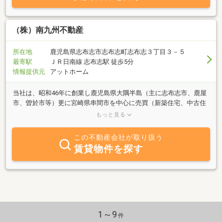
（株）南九州不動産
所在地
鹿児島県志布志市志布志町志布志３丁目３－５
最寄駅
ＪＲ日南線 志布志駅 徒歩5分
情報提供元
アットホーム
当社は、昭和46年に創業し鹿児島県大隅半島（主に志布志市、鹿屋
市、曽於市等）更に宮崎県串間市を中心に売買（新築住宅、中古住
宅、土地、事業用倉庫等）賃貸（アパート、マンション、貸家、駐
もっと見る
車場）テナント物件のご紹介、不動産管理等と幅広く取り扱いして
います。 不動産は他の商品と比べて一生で最も高価な買い物で
この不動産会社が取り扱う
す。当社ではプロとしてお客様に満足頂けるご提案をしていきま
賃貸物件を探す
す。スタッフ一同ご来店、お問合せ心よりお待ちしています。当社
ホームページもございますのでご覧ください！！豊富な情報をご準
備しています。
1～9
件