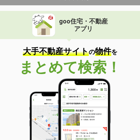
goo住宅・不動産
アプリ
大手不動産サイト
物件
の
を
まとめて検索！