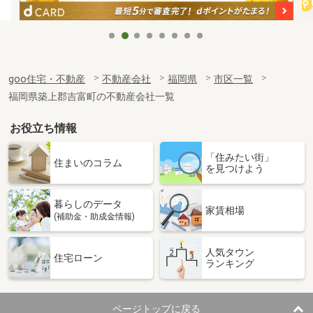
goo住宅・不動産
不動産会社
福岡県
市区一覧
福岡県築上郡吉富町の不動産会社一覧
お役立ち情報
「住みたい街」
住まいのコラム
を見つけよう
暮らしのデータ
家賃相場
(補助金・助成金情報)
人気タウン
住宅ローン
ランキング
ページトップに戻る