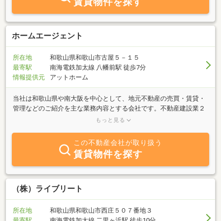
賃貸物件を探す
ホームエージェント
所在地
和歌山県和歌山市古屋５－１５
最寄駅
南海電鉄加太線 八幡前駅 徒歩7分
情報提供元
アットホーム
当社は和歌山県や南大阪を中心として、地元不動産の売買・賃貸・
管理などのご紹介を主な業務内容とする会社です。不動産建設業２
０年の経験を活かし、お客様のニーズに合った商品を提供してまい
もっと見る
りますのでよろしくお願いします。買いたい・売りたい・貸した
い・借りたい・リフォームしたい・・・どんなご要望にもお答えし
この不動産会社が取り扱う
ますので、お気軽にご相談くださいね。また、ファイナンシャルプ
賃貸物件を探す
ランナーとして不動産・保険コンサルタントとしてご提案もさせて
いただきます。よろしくお願いします。
（株）ライブリート
所在地
和歌山県和歌山市西庄５０７番地３
最寄駅
南海電鉄加太線 二里ヶ浜駅 徒歩10分