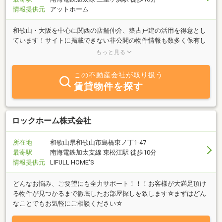
情報提供元
アットホーム
和歌山・大阪を中心に関西の店舗仲介、築古戸建の活用を得意とし
ています！サイトに掲載できない非公開の物件情報も数多く保有し
ています。お探しの物件が見つからなくても、他にも物件がない
もっと見る
か、お気軽にお問い合わせください。高確率でご紹介可能、またご
要望に合わせた物件仕入れも行ってまいります。非公開物件もござ
この不動産会社が取り扱う
います。
賃貸物件を探す
ロックホーム株式会社
所在地
和歌山県和歌山市島橋東ノ丁1-47
最寄駅
南海電鉄加太支線 東松江駅 徒歩10分
情報提供元
LIFULL HOME'S
どんなお悩み、ご要望にも全力サポート！！！お客様が大満足頂け
る物件が見つかるまで徹底したお部屋探しを致します☆まずはどん
なことでもお気軽にご相談ください☆