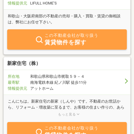
情報提供元
LIFULL HOME'S
和歌山・大阪府南部の不動産の売却・購入・買取・賃貸の御相談
は、弊社にお任せ下さい。
この不動産会社が取り扱う
賃貸物件を探す
新家住宅（株）
所在地
和歌山県和歌山市梶取５９－４
最寄駅
南海電鉄本線 紀ノ川駅 徒歩11分
情報提供元
アットホーム
こんにちは。新家住宅の新家（しんや）です。不動産のお世話か
ら、リフォーム・増改築に至るまで、お客様の住まい作りの、あら
ゆるお手伝いをさせて頂いております。親切と誠実が私のモットー
もっと見る
です。お客様からの御相談、心待ちにしております。
この不動産会社が取り扱う