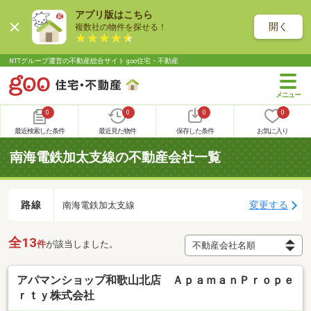
アプリ版はこちら
開く
複数社の物件を探せる！
NTTグループ運営の不動産総合サイト goo住宅・不動産
0
0
0
0
最近検索した条件
最近見た物件
保存した条件
お気に入り
南海電鉄加太支線の不動産会社一覧
路線
変更する
南海電鉄加太支線
全13
件
が該当しました。
アパマンショップ和歌山北店 ＡｐａｍａｎＰｒｏｐｅ
ｒｔｙ株式会社