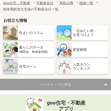
goo住宅・不動産
不動産会社
和歌山県
路線一覧
南海電鉄加太支線の不動産会社一覧
お役立ち情報
「住みたい街」
住まいのコラム
を見つけよう
暮らしのデータ
家賃相場
(補助金・助成金情報)
人気タウン
住宅ローン
ランキング
ページトップに戻る
goo住宅・不動産
アプリ