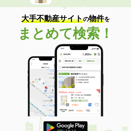
大手不動産サイト
物件
の
を
まとめて検索！