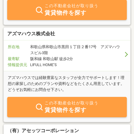
ら最適なお部屋をお探しさせて頂きます。又物件以外の事でも地域
この不動産会社が取り扱う
に精通したプロとして何でもご相談いただける不動産屋を目指し、
賃貸物件を探す
これからも努力してまいりたいと思います。是非お部屋をお探しの
お客様、又店舗、事務所などをお探しのお客様、当社をご利用いた
だければ幸いです。家主様におかれましては、近年、改装工事費な
どの高騰や、人件費メンテナンス費用がかさんでいると存じます。
アズマハウス株式会社
弊社ではその物件に応じて本当に必要な工事の項目などを適切に判
断し、アドバイスさせていただきますのでお気軽にご相談くださ
所在地
和歌山県和歌山市黒田１丁目２番17号 アズマハウ
い。
スビル3階
最寄駅
阪和線 和歌山駅 徒歩2分
情報提供元
LIFULL HOME'S
アズマハウスでは経験豊富なスタッフが全力でサポートします！理
想の家探しのためのプランや資料などをたくさん用意しています。
どうぞお気軽にお問合せ下さい。
この不動産会社が取り扱う
賃貸物件を探す
（有）アセッツコーポレーション