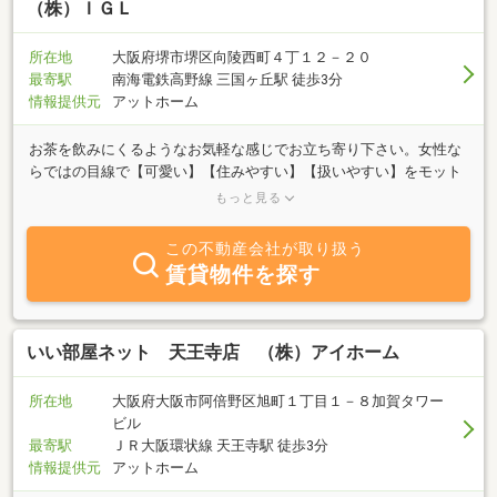
た、ご相談は無料で、事前予約制となっていますので、リラックス
（株）ＩＧＬ
できる環境でじっくりとお話を伺います。「売りたい」、「貸した
い」、「買いたい」、「借りたい」、「リフォームしたい」など、
所在地
大阪府堺市堺区向陵西町４丁１２－２０
どんなご相談でも100％真心を込めてお受けします。最後に、私た
最寄駅
南海電鉄高野線 三国ヶ丘駅 徒歩3分
ちはお客様をまるで家族や友人のように大切にし、信頼と安心感の
情報提供元
アットホーム
あるサービスを心がけています。地元を知り尽くしたIC不動産だか
らこそできる、誠実で親身なサポートをお届けいたします。どうぞ
お茶を飲みにくるようなお気軽な感じでお立ち寄り下さい。女性な
お気軽にご相談ください！
らではの目線で【可愛い】【住みやすい】【扱いやすい】をモット
ーにしっかりお手伝いをさせて頂きます。お店はお客様と社員が財
もっと見る
産、商売は商品と情報が財産、商人は笑顔と人柄が財産をモットー
に今日のご縁に感謝しお客様のご希望に沿える物件を全力でお探し
この不動産会社が取り扱う
します。当社は堺市内を中心に売買、賃貸、管理を主な業務とする
賃貸物件を探す
会社です。引越しやリフォームのご相談もさせて頂いております。
また、家財にかける少額短期保険から火災保険までご案内できます
のでお気軽にご相談下さいませ。まずはお電話くださいませー
いい部屋ネット 天王寺店 （株）アイホーム
所在地
大阪府大阪市阿倍野区旭町１丁目１－８加賀タワー
ビル
最寄駅
ＪＲ大阪環状線 天王寺駅 徒歩3分
情報提供元
アットホーム