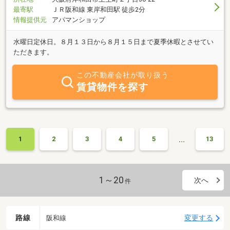
最寄駅
ＪＲ阪和線 東岸和田駅 徒歩2分
情報提供元
アパマンショップ
水曜日定休日。８月１３日から８月１５日まで夏季休暇とさせてい
ただきます。
この不動産会社が取り扱う
賃貸物件を探す
…
1
2
3
4
5
13
1～20
次へ
件
路線
変更する
阪和線