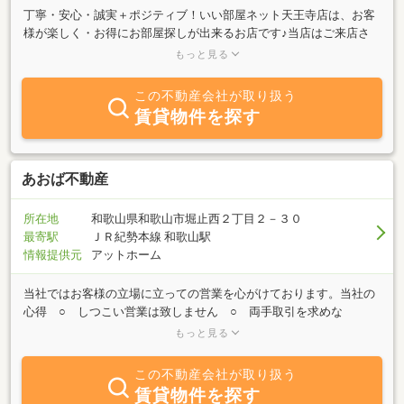
丁寧・安心・誠実＋ポジティブ！いい部屋ネット天王寺店は、お客
様が楽しく・お得にお部屋探しが出来るお店です♪当店はご来店さ
れていないお客様に対しても、メール・電話・ＬＩＮＥ・ＺＯＯＭ
もっと見る
等々、様々な形でお部屋探しのご提案をさせて頂いております！こ
のページをご覧になられているお客様は、もう当店のとても大切な
この不動産会社が取り扱う
お客様です。どんな事でも経験豊かなスタッフが、丁寧に安心出来
賃貸物件を探す
るようお答えしますのでお気軽にご相談ください！エリアごとの治
安面・利便性も丁寧に説明します、お客様にぴったりのお部屋を安
心して見つけて下さい！
あおば不動産
所在地
和歌山県和歌山市堀止西２丁目２－３０
最寄駅
ＪＲ紀勢本線 和歌山駅
情報提供元
アットホーム
当社ではお客様の立場に立っての営業を心がけております。当社の
心得 ○ しつこい営業は致しません ○ 両手取引を求めな
い。 （売主様、買主様片方の利益を考えます） ○ お客様
もっと見る
の立場になっての営業。 ○ 物件の抱え込みはしない。 ○ 健全
な取引に従事する。
この不動産会社が取り扱う
賃貸物件を探す