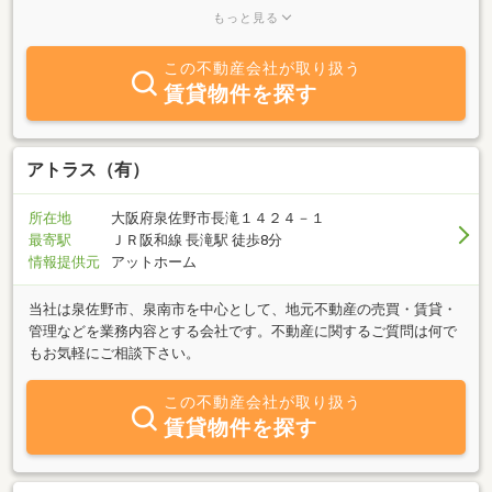
前に移転して来ました。ＪＲ阪和線和泉府中駅東出口を出て向いの
もっと見る
５階建テナントビル１階に有ります。前はバスターミナルになって
いて、泉北高速線の和泉中央駅や南海本線の泉大津駅にはここから
この不動産会社が取り扱う
バスで行くことができます。また車でご来店の方には駅前駐車場及
賃貸物件を探す
びロードインいずみ駐車場を利用できる無料券を配布させていただ
いております。朝は１０時から夜７時まで営業を行っています。初
めてのご来店のお客様には親切・丁寧に接客させていただきます。
当社提案によって建設中や完成したデザイナーズマンション・及び
アトラス（有）
ペット可のマンションを多く管理運営をしております。他の業者に
ない物件も募集していますので、ぜひ共ご来店をお待ち申し上げま
所在地
大阪府泉佐野市長滝１４２４－１
す。
最寄駅
ＪＲ阪和線 長滝駅 徒歩8分
情報提供元
アットホーム
当社は泉佐野市、泉南市を中心として、地元不動産の売買・賃貸・
管理などを業務内容とする会社です。不動産に関するご質問は何で
もお気軽にご相談下さい。
この不動産会社が取り扱う
賃貸物件を探す