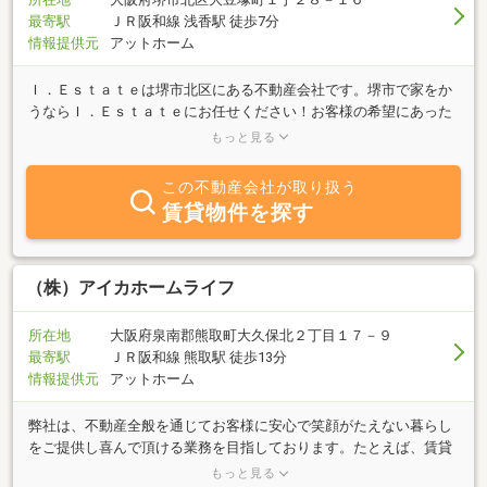
最寄駅
ＪＲ阪和線 浅香駅 徒歩7分
情報提供元
アットホーム
Ｉ．Ｅｓｔａｔｅは堺市北区にある不動産会社です。堺市で家をか
うならＩ．Ｅｓｔａｔｅにお任せください！お客様の希望にあった
物件を親身になってお探しします。不動産のことなら些細なことで
もっと見る
もご相談ください。Ｉ．Ｅｓｔａｔｅは皆様からのお問合せ心より
お待ちしております。
この不動産会社が取り扱う
賃貸物件を探す
（株）アイカホームライフ
所在地
大阪府泉南郡熊取町大久保北２丁目１７－９
最寄駅
ＪＲ阪和線 熊取駅 徒歩13分
情報提供元
アットホーム
弊社は、不動産全般を通じてお客様に安心で笑顔がたえない暮らし
をご提供し喜んで頂ける業務を目指しております。たとえば、賃貸
物件の仲介に関しましては当社の調査した詳細な情報をお客様に、
もっと見る