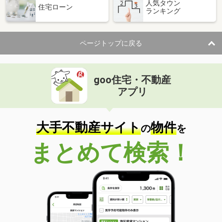
人気タウン
住宅ローン
ランキング
ページトップに戻る
goo住宅・不動産
アプリ
大手不動産サイト
物件
の
を
まとめて検索！