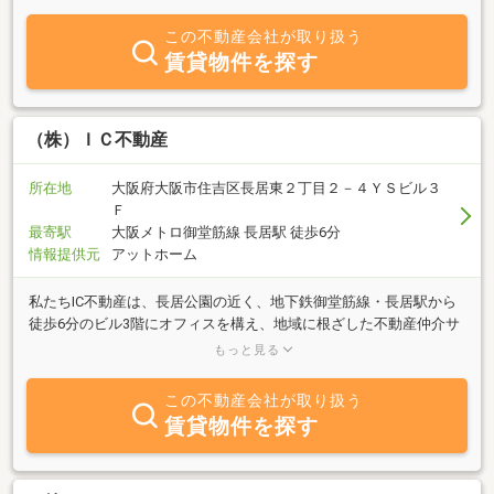
ご提供し物件の短所・長所を正確に伝えご契約頂いたお客様には賃
貸契約期間中は安心して暮らして頂けるように無料相談のホットラ
この不動産会社が取り扱う
インを設け全面的にサポートをさせて頂きます。中古物件の仕入れ
賃貸物件を探す
に関しましても迅速かつ適切なアドバイスすなわち現地点で売るの
がお客様にとって得するのか損するのか、他に利用方法はないのか
充分なお話合いの中で取決めをして行きたいと思っております。販
売に関しましても、クオリティの高い商品をできるだけ低価格での
（株）ＩＣ不動産
販売を目指しており、また物件ご購入のお客様とは一生のお付き合
いと位置づけ当社も全力でサポートさせて頂き地元の皆様に愛され
所在地
大阪府大阪市住吉区長居東２丁目２－４ＹＳビル３
信頼され貢献できるように日々の業務に励んでいく所存でございま
Ｆ
す。
最寄駅
大阪メトロ御堂筋線 長居駅 徒歩6分
情報提供元
アットホーム
私たちIC不動産は、長居公園の近く、地下鉄御堂筋線・長居駅から
徒歩6分のビル3階にオフィスを構え、地域に根ざした不動産仲介サ
ービスを提供しています。住吉区・東住吉区を中心に、豊富な情報
もっと見る
とスピーディーかつ丁寧な対応で、売主様・買主様を全力でサポー
トいたします。不動産取引は、お客様にとって大きな人生のステッ
この不動産会社が取り扱う
プです。私たちは、その重要な瞬間を一緒に歩むため、長年の経験
賃貸物件を探す
を活かし、それぞれのお客様にぴったりなご提案をいたします。マ
ンション、土地、戸建て、収益物件など、どんなご相談にも柔軟に
対応し、地域に精通した視点から最適なプランをお届けします。ま