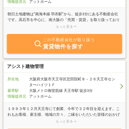
情報提供元
アットホーム
朝日土地建物は”南海本線 羽衣駅”から、徒歩3分にある不動産会社
です。高石市を中心に、南大阪の「売買・賃貸」を取り扱っており
ますので、物件をお探しのお客様は、ぜひ一度、朝日土地建物まで
もっと見る
お問合せください♪≪朝日土地建物ではお客様のご希望の物件探し
を全力でサポートします！≫お客様からのお問い合わせを心よりお
この不動産会社が取り扱う
待ちしております！
賃貸物件を探す
アシスト建物管理
所在地
大阪府大阪市天王寺区悲田院町８－２６天王寺セン
ターハイツ１Ｆ
最寄駅
大阪メトロ御堂筋線 天王寺駅 徒歩3分
情報提供元
アットホーム
１９９３年１２月天王寺にて創業、今年で３２年目を迎えます。こ
れもお客様、家主様、地域の方々、ご縁をいただいた皆様のおかげ
と感謝しております。小さな会社ですが、地域に根ざした営業活動
もっと見る
を行い、物件のメリットだけでなく、デメリットなども考慮しなが