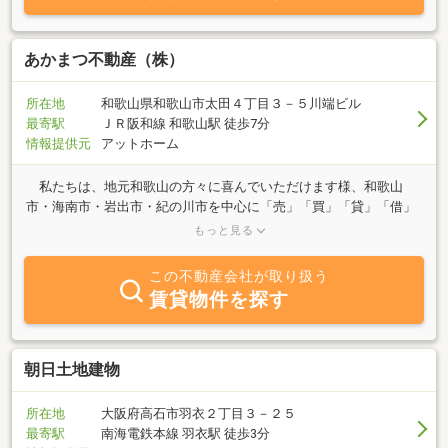
あかまつ不動産（株）
所在地
和歌山県和歌山市太田４丁目３－５川端ビル
最寄駅
ＪＲ阪和線 和歌山駅 徒歩7分
情報提供元
アットホーム
私たちは、地元和歌山の方々に喜んでいただけます様、和歌山
市・海南市・岩出市・紀の川市を中心に「売」「買」「貸」「借」
「有効活用」等不動産のトータルプランナーとして頑張っていま
もっと見る
す。 “出会えてよかった”と思っていただけますように・・・を合
言葉にしています。 不動産に関するご相談・お問合せ等、どうぞ
この不動産会社が取り扱う
お気軽にご来店・お電話・メール・ＬＩＮＥ等いただければと思い
賃貸物件を探す
ます。 スタッフ一同心よりお待ち致しております。
朝日土地建物
所在地
大阪府高石市羽衣２丁目３－２５
最寄駅
南海電鉄本線 羽衣駅 徒歩3分