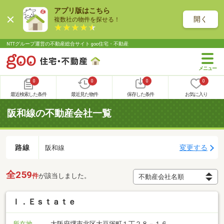
アプリ版はこちら
開く
複数社の物件を探せる！
NTTグループ運営の不動産総合サイト goo住宅・不動産
0
0
0
0
最近検索した条件
最近見た物件
保存した条件
お気に入り
阪和線の不動産会社一覧
路線
変更する
阪和線
全259
件
が該当しました。
Ｉ．Ｅｓｔａｔｅ
所在地
大阪府堺市北区大豆塚町１丁２８－１６