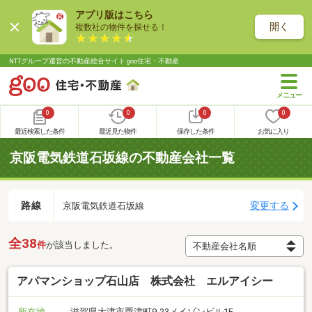
アプリ版はこちら
開く
複数社の物件を探せる！
NTTグループ運営の不動産総合サイト goo住宅・不動産
0
0
0
0
最近検索した条件
最近見た物件
保存した条件
お気に入り
京阪電気鉄道石坂線の不動産会社一覧
路線
変更する
京阪電気鉄道石坂線
全38
件
が該当しました。
アパマンショップ石山店 株式会社 エルアイシー
所在地
滋賀県大津市粟津町9-23メイゾンビル1F