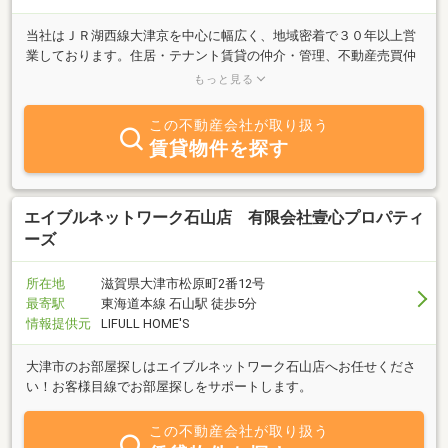
当社はＪＲ湖西線大津京を中心に幅広く、地域密着で３０年以上営
業しております。住居・テナント賃貸の仲介・管理、不動産売買仲
介、駐車場管理と幅広く営業しております。不動産のことならなん
もっと見る
でもご相談下さい。
この不動産会社が取り扱う
賃貸物件を探す
エイブルネットワーク石山店 有限会社壹心プロパティ
ーズ
所在地
滋賀県大津市松原町2番12号
最寄駅
東海道本線 石山駅 徒歩5分
情報提供元
LIFULL HOME'S
大津市のお部屋探しはエイブルネットワーク石山店へお任せくださ
い！お客様目線でお部屋探しをサポートします。
この不動産会社が取り扱う