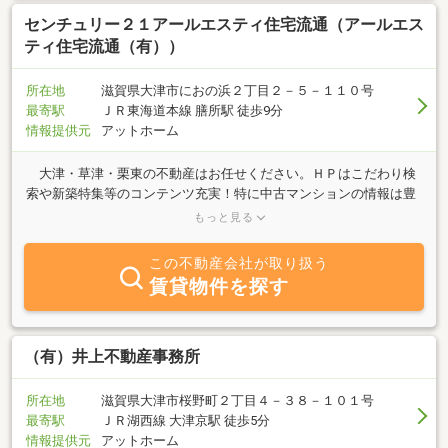
センチュリー２１アールエスティ住宅流通（アールエス
ティ住宅流通（有））
所在地
滋賀県大津市におの浜２丁目２－５－１１０号
最寄駅
ＪＲ東海道本線 膳所駅 徒歩9分
情報提供元
アットホーム
大津・草津・栗東の不動産はお任せください。ＨＰはこだわり検
索や新築特集等のコンテンツ充実！特に中古マンションの情報は豊
富です。お家探しからリフォームまで・・・幸せに続く住まい選び
もっと見る
をお手伝い致します。
この不動産会社が取り扱う
賃貸物件を探す
（有）井上不動産事務所
所在地
滋賀県大津市桜野町２丁目４－３８－１０１号
最寄駅
ＪＲ湖西線 大津京駅 徒歩5分
情報提供元
アットホーム