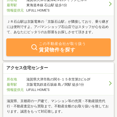
最寄駅
東海道本線 石山駅 徒歩1分
情報提供元
LIFULL HOME'S
ＪＲ石山駅は京阪電車の「京阪石山駅」が隣接しており、乗り継ぎ
には便利ですよ。アパマンショップ石山店ではスタッフが心を込め
て、あなたにピッタリのお部屋をお探しさせて頂きます。
この不動産会社が取り扱う
賃貸物件を探す
アクセス住宅センター
所在地
滋賀県大津市島の関６‐１５衣笠第2ビル2F
最寄駅
京阪電気鉄道石坂線 島ノ関駅 徒歩1分
情報提供元
LIFULL HOME'S
滋賀県、京都府の一戸建て、マンション等の売買・不動産競売代
行・不動産査定から買取まで。不動産全般のお取り扱いを致してお
ります。誠意をもって対応致します。