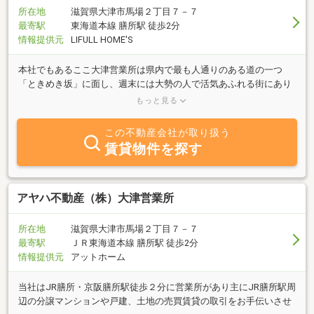
所在地
滋賀県大津市馬場２丁目７－７
最寄駅
東海道本線 膳所駅 徒歩2分
情報提供元
LIFULL HOME'S
本社でもあるここ大津営業所は県内で最も人通りのある道の一つ
「ときめき坂」に面し、週末には大勢の人で活気あふれる街にあり
ます。自由な雰囲気の中、気軽に立ち寄れる営業所となっていま
もっと見る
す。ぜひお越し下さい。
この不動産会社が取り扱う
賃貸物件を探す
アヤハ不動産（株）大津営業所
所在地
滋賀県大津市馬場２丁目７－７
最寄駅
ＪＲ東海道本線 膳所駅 徒歩2分
情報提供元
アットホーム
当社はJR膳所・京阪膳所駅徒歩２分に営業所があり主にJR膳所駅周
辺の分譲マンションや戸建、土地の売買賃貸の取引をお手伝いさせ