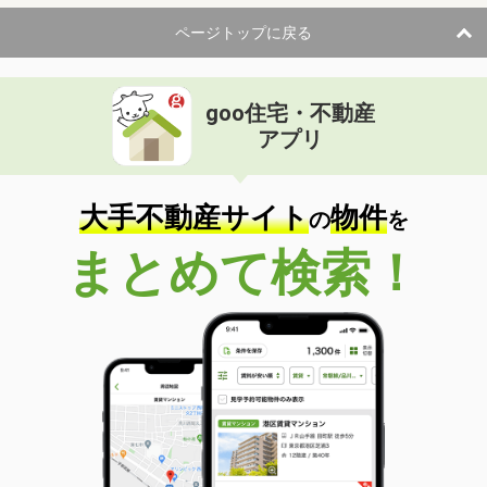
ページトップに戻る
goo住宅・不動産
アプリ
大手不動産サイト
物件
の
を
まとめて検索！