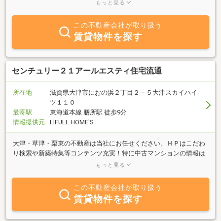
ていただいています。営業所の営業エリアは大津市内の南は南郷・
もっと見る
石山から北は唐崎周辺までのエリアの物件を取扱しております。分
譲マンションや一戸建、土地を「売りたい！」「買いたい！」分譲
この不動産会社が取り扱う
マンションや賃貸アパート、賃貸マンション、一戸建を「貸した
賃貸物件を探す
い！」「借りたい！」とご希望の方、ぜひ当店をご利用下さい。多
くの情報力と経験を元に、お客様のご希望に合った物件を探しや売
却など、スピーディーな対応を目指します！ なお只今、『買い取り
キャンペーン』実施中ですので『もし売ったらいくら位かな？』と
センチュリー２１アールエスティ住宅流通
思っておられるお客様や、『家をなるべく高値で買い取ってほしい
な』と思っておられるお客様はお気軽にお電話下さい。ご資産の運
所在地
滋賀県大津市におの浜２丁目２－５大津スカイハイ
用活用や相続のご相談もお気軽にどうぞ！
ツ１１０
最寄駅
東海道本線 膳所駅 徒歩9分
情報提供元
LIFULL HOME'S
大津・草津・栗東の不動産は当社にお任せください。ＨＰはこだわ
り検索や新築特集等コンテンツ充実！特に中古マンションの情報は
豊富です。お家探しからリフォームまで…幸せに続く住まい選びを
もっと見る
お手伝い致します。
この不動産会社が取り扱う
賃貸物件を探す