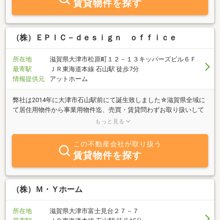
賃貸物件を探す
（株）ＥＰＩＣ－ｄｅｓｉｇｎ ｏｆｆｉｃｅ
所在地
滋賀県大津市松原町１２－１３キッパーズビル６Ｆ
最寄駅
ＪＲ東海道本線 石山駅 徒歩7分
情報提供元
アットホーム
弊社は2014年に大津市石山駅前にて誕生致しました☆滋賀県全域に
て居住用物件から事業用物件迄、売買・賃貸問わずお取り扱いして
おります☆若い会社では御座いますが、お客様にとって本当に良き
もっと見る
不動産を・良き住空間を皆様に、との思いで情報を発信しておりま
すのでどうぞ宜しくお願い致します。
この不動産会社が取り扱う
賃貸物件を探す
（株）Ｍ・Ｙホーム
所在地
滋賀県大津市富士見台２７－７