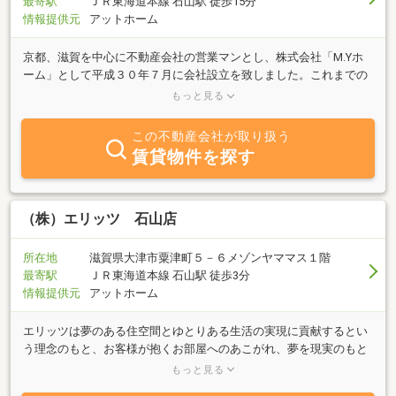
最寄駅
ＪＲ東海道本線 石山駅 徒歩15分
情報提供元
アットホーム
京都、滋賀を中心に不動産会社の営業マンとし、株式会社「M.Yホ
ーム」として平成３０年７月に会社設立を致しました。これまでの
経験の中で、お客様の住まいに対するお考えや、想いは様々である
もっと見る
とつくづく実感しております。“お客様ご家族皆様のお住まいに対す
る夢や想いを何より大切に”をモットーに、素敵なマイホーム（M.Y
この不動産会社が取り扱う
ホーム）つくりのお手伝いをさせて頂きたいと考えております。滋
賃貸物件を探す
賀県という地域に根ざし、地域の皆さまから愛され、ご愛顧いただ
けるよう、地域密着型の企業として日々の業務に取り組んでまいり
ます。今後とも、ご指導・ご鞭撻を賜りますよう、よろしくお願い
申し上げます。滋賀県（大津市）地域だけではなく、滋賀全域、京
（株）エリッツ 石山店
都府、大阪府、兵庫県と関西全域不動産や土地の相談、建築の相談
まで、なんでも対応いたしますので、お気軽にご質問くださいま
所在地
滋賀県大津市粟津町５－６メゾンヤママス１階
せ。
最寄駅
ＪＲ東海道本線 石山駅 徒歩3分
情報提供元
アットホーム
エリッツは夢のある住空間とゆとりある生活の実現に貢献するとい
う理念のもと、お客様が抱くお部屋へのあこがれ、夢を現実のもと
へとさせていただくお手伝いをさせて頂きます。大津市内にある弊
もっと見る
社からのお客様の希望に合わせJR琵琶湖沿線、京阪石山坂本線沿線