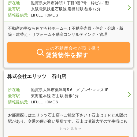
所在地
滋賀県大津市神領１丁目9番7号 粋ビル1階
最寄駅
京阪電気鉄道石坂線 唐橋前駅 徒歩12分
情報提供元
LIFULL HOME'S
不動産の事なら何でも粋ホームへ！不動産売買・仲介・分譲・新
築・建替え・リフォーム不動産コンサルティング・管理
この不動産会社が取り扱う
賃貸物件を探す
株式会社エリッツ 石山店
所在地
滋賀県大津市粟津町5-6 メゾンヤママス1F
最寄駅
東海道本線 石山駅 徒歩3分
情報提供元
LIFULL HOME'S
お部屋探しはエリッツ石山店へご相談下さい！石山はＪＲと京阪の
駅があり、交通の便が良い場所です。石山は滋賀大学の学生様にも
人気のエリアです。社会人様から学生様まで、お問い合わせお待ち
もっと見る
しております！