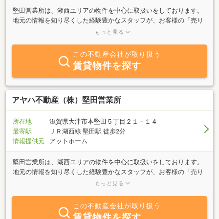
堅田営業所は、湖西エリアの物件を中心に取扱いをしております。
地元の情報を知り尽くした経験豊かなスタッフが、お客様の「売り
たい」「買いたい」「借りたい」「貸したい」のお手伝いをさせて
もっと見る
頂きます。
この不動産会社が取り扱う
賃貸物件を探す
アヤハ不動産（株）堅田営業所
所在地
滋賀県大津市本堅田５丁目２１－１４
最寄駅
ＪＲ湖西線 堅田駅 徒歩2分
情報提供元
アットホーム
堅田営業所は、湖西エリアの物件を中心に取扱いをしております。
地元の情報を知り尽くした経験豊かなスタッフが、お客様の「売り
たい」「買いたい」「借りたい」「貸したい」のお手伝いをさせて
もっと見る
頂きます。
この不動産会社が取り扱う
賃貸物件を探す