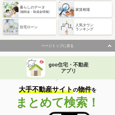
暮らしのデータ
家賃相場
(補助金・助成金情報)
人気タウン
住宅ローン
ランキング
ページトップに戻る
goo住宅・不動産
アプリ
大手不動産サイト
物件
の
を
まとめて検索！