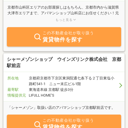
京都市山科区エリアのお部屋探しはもちろん、京都市内から滋賀県
大津市エリアまで、アパマンショップ山科店にお任せください！元
気な営業社員がとことんお付き合いし、あなたにぴったりのお部屋
もっと見る
をご紹介します。
この不動産会社が取り扱う
賃貸物件を探す
シャーメゾンショップ ウインズリンク株式会社 京都
駅前店
所在地
京都府京都市下京区東洞院通七条下る２丁目東塩小
路町541-1 ニュー末広ビル1階
最寄駅
東海道本線 京都駅 徒歩3分
情報提供元
LIFULL HOME'S
「シャーメゾン」取扱い店のアパマンショップ京都駅前店です。
この不動産会社が取り扱う
賃貸物件を探す