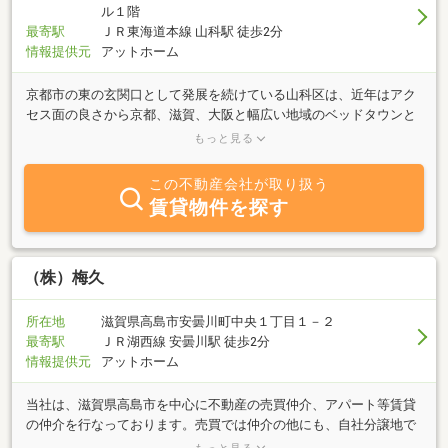
ル１階
最寄駅
ＪＲ東海道本線 山科駅 徒歩2分
情報提供元
アットホーム
京都市の東の玄関口として発展を続けている山科区は、近年はアク
セス面の良さから京都、滋賀、大阪と幅広い地域のベッドタウンと
して注目されています。JR、地下鉄、京阪と3つの沿線が利用でき
もっと見る
る山科駅は通勤・通学の要として人気の駅でもあります。そんな山
科区のお部屋探しは、アパマンショップ山科店にぜひお任せくださ
この不動産会社が取り扱う
い！スタッフ一同、お待ちしております！
賃貸物件を探す
（株）梅久
所在地
滋賀県高島市安曇川町中央１丁目１－２
最寄駅
ＪＲ湖西線 安曇川駅 徒歩2分
情報提供元
アットホーム
当社は、滋賀県高島市を中心に不動産の売買仲介、アパート等賃貸
の仲介を行なっております。売買では仲介の他にも、自社分譲地で
ご新築も請け賜ります。また、ご要望に応じたリフォーム工事もプ