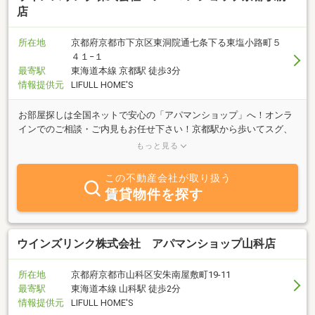
店
所在地
京都府京都市下京区東洞院通七条下る東塩小路町５
４１−１
最寄駅
東海道本線 京都駅 徒歩3分
情報提供元
LIFULL HOME'S
お部屋探しは全国ネットで安心の「アパマンショップ」へ！オンラ
インでのご相談・ご内見もお任せ下さい！京都駅から歩いてスグ、
他府県からお越しのお客様、地理に自信の無い方は京都タワーまで
もっと見る
お迎えに上がります！
この不動産会社が取り扱う
賃貸物件を探す
ウインズリンク株式会社 アパマンショップ山科店
所在地
京都府京都市山科区安朱南屋敷町19-11
最寄駅
東海道本線 山科駅 徒歩2分
情報提供元
LIFULL HOME'S