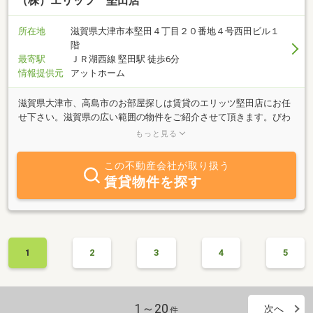
（株）エリッツ 堅田店
所在地
滋賀県大津市本堅田４丁目２０番地４号西田ビル１
階
最寄駅
ＪＲ湖西線 堅田駅 徒歩6分
情報提供元
アットホーム
滋賀県大津市、高島市のお部屋探しは賃貸のエリッツ堅田店にお任
せ下さい。滋賀県の広い範囲の物件をご紹介させて頂きます。びわ
湖成蹊スポーツ大学、成安造形大学、堅田看護専門学校に入学予
もっと見る
定、在学中の学生様もちろん単身、ファミリー様にもご希望に合う
物件をご紹介させていただきます！初めての一人暮らし、初めての
この不動産会社が取り扱う
お部屋探しの方もご安心下さい。圧倒的物件数と弊社スタッフが親
賃貸物件を探す
切、丁寧に物件をご紹介致します。法人契約のお客様も多数の社宅
代行業者とも提携しておりますので、安心してお部屋探しをお任せ
下さい。些細なご相談も何なりとお申し付けください。
1
2
3
4
5
1～20
次へ
件