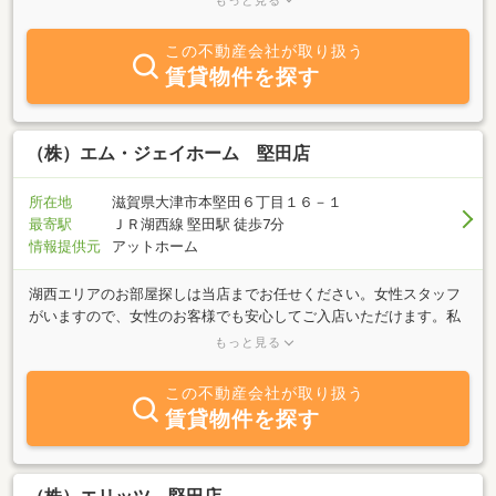
もっと見る
ランから打ち合せ、ご納得いただける価額で確実な工事を行ないま
す。賃貸につきましては、女性のお客様にも気軽にやさしく対応す
この不動産会社が取り扱う
べく、経験豊富な女性スタッフが対応いたします。店内には市内の
賃貸物件を探す
空き物件のわかる冊子を用意してお急ぎのお客様にもお持ち帰りい
ただき、ゆっくりご検討いただけるように努めております。アクセ
スもＪＲ安曇川駅より西へ約５０ｍです。高島市内で不動産・お部
屋を探されるなら又、ご売却をご検討なら是非一度お立ち寄り下さ
（株）エム・ジェイホーム 堅田店
い。スタッフ一同、心よりお待ちいたしております。
所在地
滋賀県大津市本堅田６丁目１６－１
最寄駅
ＪＲ湖西線 堅田駅 徒歩7分
情報提供元
アットホーム
湖西エリアのお部屋探しは当店までお任せください。女性スタッフ
がいますので、女性のお客様でも安心してご入店いただけます。私
たちのモットーは、様々なお客様のニーズにお応えすべく、日々の
もっと見る
物件収集に努めることです。そして「エム・ジェイホーム」に来て
良かった」とお客様からのお声がいただけるように頑張ってまいり
この不動産会社が取り扱う
ます。当店では、ご家族、社会人、学生など家族構成に合わせた豊
賃貸物件を探す
富な物件を多数取り揃えております。