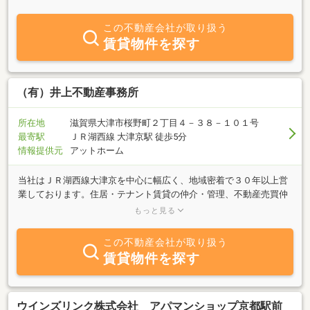
において最も重要なものは「信頼」だと考えております。だからこ
そ、お客様のご満足はもちろん、地域社会と良い関係を築いていく
この不動産会社が取り扱う
ことが、より良いサービスをご提供するにあたって不可欠との思い
賃貸物件を探す
から、地域密着にこだわって日々努めております。お客様が「安
心」できるお取引きをモットーに、お客様一人ひとりを大切にする
理念のもと 確かな情報量と的確な提案力で、信頼される不動産パー
トナーを目指して邁進しております。不動産に関するお困り事をお
（有）井上不動産事務所
持ちの方は是非弊社までご用命くださいませ。どうぞ引き続きお引
き立てを賜りますようお願い申し上げます。
所在地
滋賀県大津市桜野町２丁目４－３８－１０１号
最寄駅
ＪＲ湖西線 大津京駅 徒歩5分
情報提供元
アットホーム
当社はＪＲ湖西線大津京を中心に幅広く、地域密着で３０年以上営
業しております。住居・テナント賃貸の仲介・管理、不動産売買仲
介、駐車場管理と幅広く営業しております。不動産のことならなん
もっと見る
でもご相談下さい。
この不動産会社が取り扱う
賃貸物件を探す
ウインズリンク株式会社 アパマンショップ京都駅前