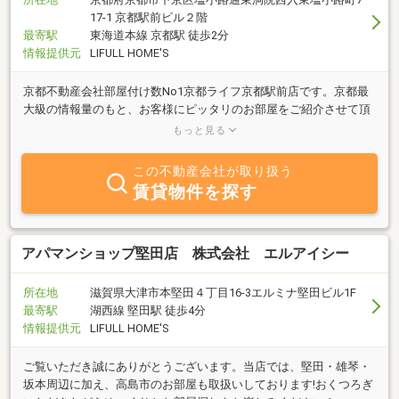
17-1 京都駅前ビル２階
最寄駅
東海道本線 京都駅 徒歩2分
情報提供元
LIFULL HOME'S
京都不動産会社部屋付け数No1京都ライフ京都駅前店です。京都最
大級の情報量のもと、お客様にピッタリのお部屋をご紹介させて頂
きます。スタッフ全員が「ありがとう」の心で楽しいお部屋探しの
もっと見る
お手伝いいたします
この不動産会社が取り扱う
賃貸物件を探す
アパマンショップ堅田店 株式会社 エルアイシー
所在地
滋賀県大津市本堅田４丁目16-3エルミナ堅田ビル1F
最寄駅
湖西線 堅田駅 徒歩4分
情報提供元
LIFULL HOME'S
ご覧いただき誠にありがとうございます。当店では、堅田・雄琴・
坂本周辺に加え、高島市のお部屋も取扱いしております!おくつろぎ