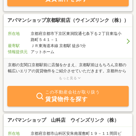
アパマンショップ京都駅前店（ウインズリンク（株））
所在地
京都府京都市下京区東洞院通七条下る２丁目東塩小
路町５４１－１
最寄駅
ＪＲ東海道本線 京都駅 徒歩1分
情報提供元
アットホーム
京都の玄関口京都駅前に店舗をかまえ、京都駅前はもちろん京都の
幅広いエリアの賃貸物件をご紹介させていただきます。京都外から
来られる方で店舗がわからない場合は京都タワーまでお出迎えに参
もっと見る
ります！女性の方、社会人の方の一人暮らしから新婚、ファミリー
の方まで幅広くお部屋探しをサポートさせていただきます。京都大
この不動産会社が取り扱う
学、京都女子大学、同志社大学、立命館学、龍谷大学まで新しく京
賃貸物件を探す
都で一人暮らしされる学生さんのサポートもお任せください！信頼
のアパマンショップブランドでお部屋探しをサポートさせていただ
きます！
アパマンショップ 山科店 ウインズリンク（株）
所在地
京都府京都市山科区安朱南屋敷町１９－１１岡田ビ