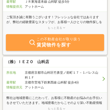
最寄駅
ＪＲ東海道本線 山科駅 徒歩5分
情報提供元
アットホーム
ご覧頂き誠に有難うございます！フレッシュな会社ではあります
が、弊社の経験豊富なスタッフが、お客様一人ひとりの物件探しを
全力でサポートさせて頂きます！物件をご紹介させて頂くにあた
もっと見る
り、私共として出来る事は何なのか？やはりトコトン最後までお客
様が満足して頂ける物件を探し続ける事が私共の使命だと考えてお
この不動産会社が取り扱う
ります！どんな些細な事でもお気軽にご相談下さい！皆様からのお
賃貸物件を探す
問合せをスタッフ一同心よりお待ちしております！
（株）ＩＥＺＯ 山科店
所在地
京都府京都市山科区竹鼻堂ノ前町１７－１パレス山
科１Ｆ
最寄駅
京都市営地下鉄東西線 山科駅 徒歩4分
情報提供元
アットホーム
弊社は地域密着にこだわって、お客様に不動産のお悩みのお手伝い
をさせていただきます。地域密着だからこそのより深い不動産情報
をもって、迅速・丁寧なサービスを心掛けております。不動産取引
もっと見る