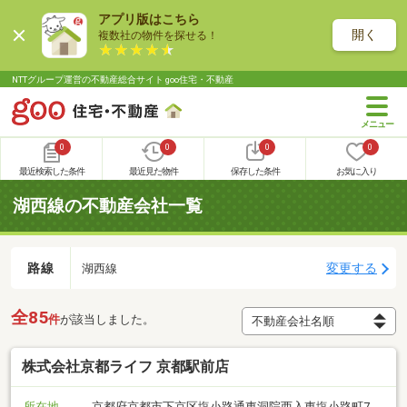
アプリ版はこちら
開く
複数社の物件を探せる！
NTTグループ運営の不動産総合サイト goo住宅・不動産
0
0
0
0
最近検索した条件
最近見た物件
保存した条件
お気に入り
湖西線の不動産会社一覧
路線
変更する
湖西線
全85
件
が該当しました。
株式会社京都ライフ 京都駅前店
所在地
京都府京都市下京区塩小路通東洞院西入東塩小路町7