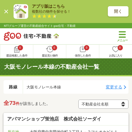
アプリ版はこちら
開く
複数社の物件を探せる！
NTTグループ運営の不動産総合サイト goo住宅・不動産
0
0
0
0
最近検索した条件
最近見た物件
保存した条件
お気に入り
大阪モノレール本線の不動産会社一覧
路線
変更する
大阪モノレール本線
全73
件
が該当しました。
アパマンショップ蛍池店 株式会社ソーダイ
所在地
大阪府豊中市螢池中町２丁目１－２マルオカビル１