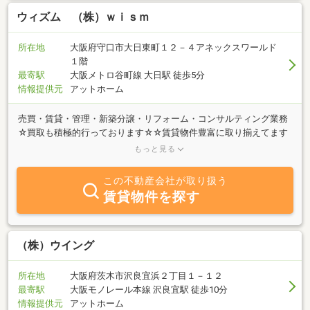
ウィズム （株）ｗｉｓｍ
所在地
大阪府守口市大日東町１２－４アネックスワールド
１階
最寄駅
大阪メトロ谷町線 大日駅 徒歩5分
情報提供元
アットホーム
売買・賃貸・管理・新築分譲・リフォーム・コンサルティング業務
☆買取も積極的行っております☆☆賃貸物件豊富に取り揃えてます
☆☆不動産オーナー様のお力になれます☆収益物件・借地借家・古
もっと見る
アパートなどお困りの方は当社までご相談ください。
この不動産会社が取り扱う
賃貸物件を探す
（株）ウイング
所在地
大阪府茨木市沢良宜浜２丁目１－１２
最寄駅
大阪モノレール本線 沢良宜駅 徒歩10分
情報提供元
アットホーム