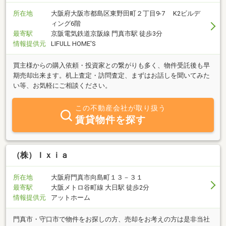
所在地
大阪府大阪市都島区東野田町２丁目9-7 K2ビルデ
ィング6階
最寄駅
京阪電気鉄道京阪線 門真市駅 徒歩3分
情報提供元
LIFULL HOME'S
買主様からの購入依頼・投資家との繋がりも多く、物件受託後も早
期売却出来ます。机上査定・訪問査定、まずはお話しを聞いてみた
い等、お気軽にご相談ください。
この不動産会社が取り扱う
賃貸物件を探す
（株）Ｉｘｉａ
所在地
大阪府門真市向島町１３－３１
最寄駅
大阪メトロ谷町線 大日駅 徒歩2分
情報提供元
アットホーム
門真市・守口市で物件をお探しの方、売却をお考えの方は是非当社