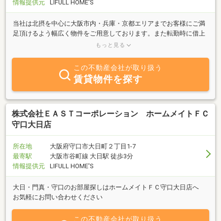
情報提供元
LIFULL HOME'S
当社は北摂を中心に大阪市内・兵庫・京都エリアまでお客様にご満
足頂けるよう幅広く物件をご用意しております。また転勤時に借上
社宅の賃貸斡旋、マンション経営・管理代行まで様々なサービスを
もっと見る
提供しております。
この不動産会社が取り扱う
賃貸物件を探す
株式会社ＥＡＳＴコーポレーション ホームメイトＦＣ
守口大日店
所在地
大阪府守口市大日町２丁目1-7
最寄駅
大阪市谷町線 大日駅 徒歩3分
情報提供元
LIFULL HOME'S
大日・門真・守口のお部屋探しはホームメイトＦＣ守口大日店へ
お気軽にお問い合わせください
この不動産会社が取り扱う