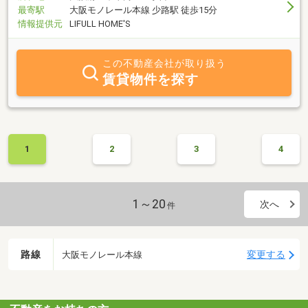
最寄駅
大阪モノレール本線 少路駅 徒歩15分
情報提供元
LIFULL HOME'S
この不動産会社が取り扱う
賃貸物件を探す
1
2
3
4
1～20
次へ
件
路線
変更する
大阪モノレール本線