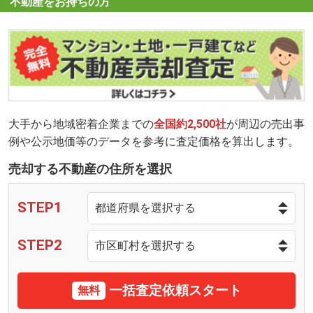
不動産をお持ちの方
大手から地域密着企業までの
全国約2,500社
が周辺の売出事
例や公示地価等のデータを参考に査定価格を算出します。
売却する不動産の住所を選択
STEP1
STEP2
一括査定依頼スタート
無料