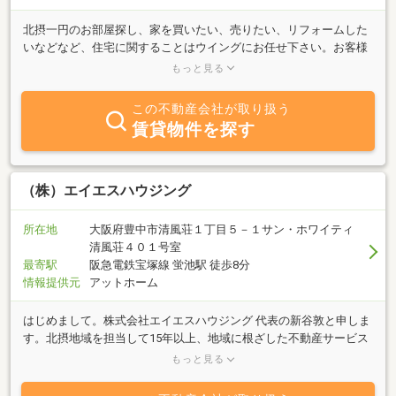
北摂一円のお部屋探し、家を買いたい、売りたい、リフォームした
いなどなど、住宅に関することはウイングにお任せ下さい。お客様
にご満足いただけるよう丁寧にお手伝いさせていただきます。リフ
もっと見る
ォームは直接施工ですので、お引渡しまで責任をもって施工させて
いただきます。お客様のご来店、スタッフ一同心よりお待ち致して
この不動産会社が取り扱う
おります。
賃貸物件を探す
（株）エイエスハウジング
所在地
大阪府豊中市清風荘１丁目５－１サン・ホワイティ
清風荘４０１号室
最寄駅
阪急電鉄宝塚線 蛍池駅 徒歩8分
情報提供元
アットホーム
はじめまして。株式会社エイエスハウジング 代表の新谷敦と申しま
す。北摂地域を担当して15年以上、地域に根ざした不動産サービス
を心がけてまいりました。『お客様とのすばらしい出会いを大切に
もっと見る
し、誠意を尽くしてお住まい探しをサポートする』この想いをモッ
トーに、明るく元気に、そして誠実に取り組んでおります。家を