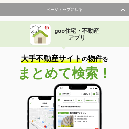
ページトップに戻る
goo住宅・不動産
アプリ
大手不動産サイト
物件
の
を
まとめて検索！