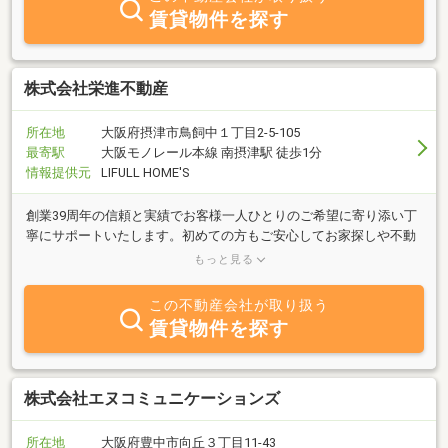
賃貸物件を探す
株式会社栄進不動産
所在地
大阪府摂津市鳥飼中１丁目2-5-105
最寄駅
大阪モノレール本線 南摂津駅 徒歩1分
情報提供元
LIFULL HOME'S
創業39周年の信頼と実績でお客様一人ひとりのご希望に寄り添い丁
寧にサポートいたします。初めての方もご安心してお家探しや不動
産のご相談をいただける環境を大切にしています。そんな街の不動
もっと見る
産屋さんです。
この不動産会社が取り扱う
賃貸物件を探す
株式会社エヌコミュニケーションズ
所在地
大阪府豊中市向丘３丁目11-43