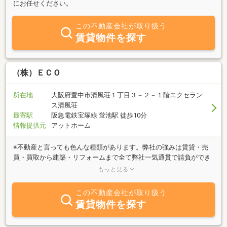
にお任せください。
この不動産会社が取り扱う
賃貸物件を探す
（株）ＥＣＯ
所在地
大阪府豊中市清風荘１丁目３－２－１階エクセラン
ス清風荘
最寄駅
阪急電鉄宝塚線 蛍池駅 徒歩10分
情報提供元
アットホーム
※不動産と言っても色んな種類があります。弊社の強みは賃貸・売
買・買取から建築・リフォームまで全て弊社一気通貫で請負ができ
ます。近年では不動産の保有、宅建業開業のサポートを助成金を使
もっと見る
いながらさせていただいております。◇借りるから買う、売るま
で。その先の運用、開業全てサポートいたします。地域密着お気軽
この不動産会社が取り扱う
にご相談ください。◇常時【売却・ローン相談】無料で承ります。
賃貸物件を探す