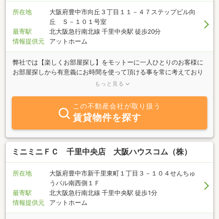
所在地
大阪府豊中市向丘３丁目１１－４７ステップビル向
丘 Ｓ－１０１号室
最寄駅
北大阪急行南北線 千里中央駅 徒歩20分
情報提供元
アットホーム
弊社では【楽しくお部屋探し】をモットーに一人ひとりのお客様に
お部屋探しから有意義にお時間を使って頂ける事を常に考えており
ます。また【おうち探し極めてます。】をキャッチフレーズにし
もっと見る
て、北摂エリアを中心にお客様からの様々なご要望にお応えできる
ように努めております。「KIWAMI不動産」に携わって頂いたお客様
この不動産会社が取り扱う
全ての方と長くお付き合い頂けることが弊社の喜びです。ご相談だ
賃貸物件を探す
けでも気軽に来店できる、そんなアットホームなお店です。
ミニミニＦＣ 千里中央店 大阪ハウスコム（株）
所在地
大阪府豊中市新千里東町１丁目３－１０４せんちゅ
うパル南西側１Ｆ
最寄駅
北大阪急行南北線 千里中央駅 徒歩1分
情報提供元
アットホーム