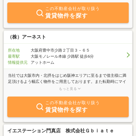
い。
この不動産会社が取り扱う
賃貸物件を探す
（株）アーネスト
所在地
大阪府豊中市少路２丁目３－６５
最寄駅
大阪モノレール本線 少路駅 徒歩6分
情報提供元
アットホーム
当社では大阪市内・北摂をはじめ阪神エリアに至るまで借主様に満
足頂けるよう幅広く物件をご用意しております。また転勤時にマイ
ホームの賃貸斡旋をお手伝いするリロケーションシステム、マンシ
もっと見る
ョンの経営・管理を当社が代行するトータルサポートシステムなど
オーナー様からも絶大な信頼を得ています。安心・信頼のおける住
この不動産会社が取り扱う
宅をあなたに。アーネストは皆様にやすらぎを提供し続けていま
賃貸物件を探す
す。
イエステーション門真店 株式会社Ｇｂｉａｔｅ