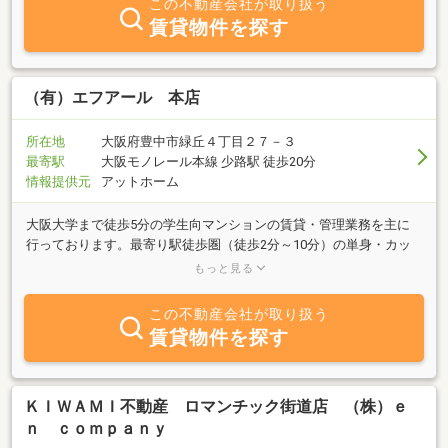
この不動産会社が取り扱う
「売りたい」「買いたい」「借りたい」など、どのようなご希望で
賃貸物件を探す
もお気軽にご相談ください。お客様の条件やライフスタイルに合わ
せ、最適な物件をご提案いたします。ぜひ一度、お話をお聞かせい
ただければ幸いです。また当社では、新着物件を中心に、タイムリ
ーで的確なアドバイスができるよう努めております。現在の不動産
（有）エフアール 本店
市況や資金計画についても、どうぞお気軽にご相談ください。ご購
入に際しては、ご納得いただけるまでしっかりと寄り添い、無理な
所在地
大阪府豊中市緑丘４丁目２７－３
営業や押し売りは一切いたしません。多くのお客様から信頼してい
最寄駅
大阪モノレール本線 少路駅 徒歩20分
ただける会社を目指し、これからも日々努力してまいります。今後
情報提供元
アットホーム
ともエイエスハウジングをよろしくお願い申し上げます。
大阪大学まで徒歩5分の学生向マンションの賃貸・管理業務を主に
行っております。最寄り駅徒歩圏（徒歩2分～10分）の単身・カッ
プル・ファミリー物件の賃貸・管理も始めました。現在、満室で稼
もっと見る
動中。
この不動産会社が取り扱う
賃貸物件を探す
ＫＩＷＡＭＩ不動産 ロマンチック街道店 （株）ｅ
ｎ ｃｏｍｐａｎｙ