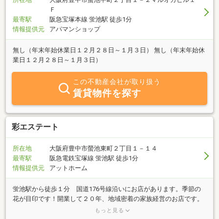
Ｆ
最寄駅
阪急宝塚本線 蛍池駅 徒歩1分
情報提供元
アパマンショップ
無し（年末年始休業日１２月２８日～１月３日） 無し（年末年始休
業日１２月２８日～１月３日）
この不動産会社が取り扱う
賃貸物件を探す
彩エステート
所在地
大阪府豊中市螢池東町２丁目１－１４
最寄駅
阪急電鉄宝塚線 蛍池駅 徒歩1分
情報提供元
アットホーム
蛍池駅から徒歩１分 国道176号線沿いにお店があります。季節の
花が目印です！開業して２０年、地域密着の家族経営のお店です。
豊中市の不動産売買・賃貸マンション・アパート・駐車場等、お客
もっと見る
様のニーズにお答え致します。☆お気軽にご相談・ご来店くださ