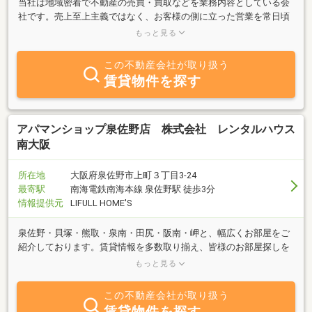
当社は地域密着で不動産の売買・買取などを業務内容としている会
社です。売上至上主義ではなく、お客様の側に立った営業を常日頃
考えております。そういう思い・意思を伝えていきたいと当社は考
もっと見る
えております。
この不動産会社が取り扱う
賃貸物件を探す
アパマンショップ泉佐野店 株式会社 レンタルハウス
南大阪
所在地
大阪府泉佐野市上町３丁目3-24
最寄駅
南海電鉄南海本線 泉佐野駅 徒歩3分
情報提供元
LIFULL HOME'S
泉佐野・貝塚・熊取・泉南・田尻・阪南・岬と、幅広くお部屋をご
紹介しております。賃貸情報を多数取り揃え、皆様のお部屋探しを
全力でサポートさせて頂きます！お部屋探しは是非、アパマンショ
もっと見る
ップ泉佐野店へ！
この不動産会社が取り扱う
賃貸物件を探す