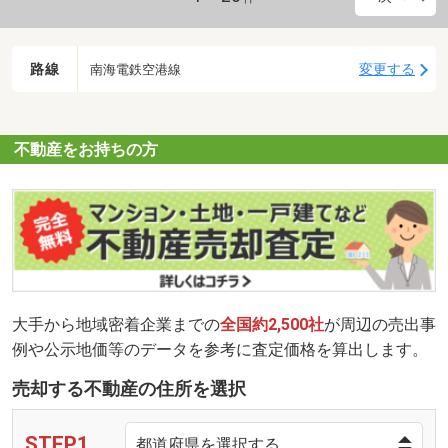
路線
変更する
南海電鉄空港線
不動産をお持ちの方
大手から地域密着企業までの
全国約2,500社
が周辺の売出事
例や公示地価等のデータを参考に査定価格を算出します。
売却する不動産の住所を選択
STEP1