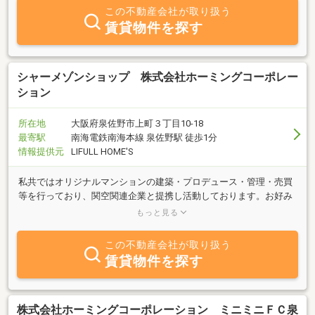
この不動産会社が取り扱う
賃貸物件を探す
シャーメゾンショップ 株式会社ホーミングコーポレー
ション
所在地
大阪府泉佐野市上町３丁目10-18
最寄駅
南海電鉄南海本線 泉佐野駅 徒歩1分
情報提供元
LIFULL HOME'S
私共ではオリジナルマンションの建築・プロデュース・管理・売買
等を行っており、関空関連企業と提携し活動しております。お好み
にあわせたお部屋探しを建築経験も豊かなスタッフが十分にお手伝
もっと見る
いさせて頂きます。
この不動産会社が取り扱う
賃貸物件を探す
株式会社ホーミングコーポレーション ミニミニＦＣ泉