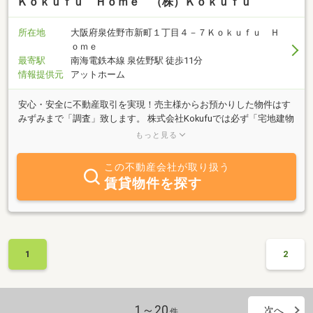
Ｋｏｋｕｆｕ Ｈｏｍｅ （株）Ｋｏｋｕｆｕ
所在地
大阪府泉佐野市新町１丁目４－７Ｋｏｋｕｆｕ Ｈ
ｏｍｅ
最寄駅
南海電鉄本線 泉佐野駅 徒歩11分
情報提供元
アットホーム
安心・安全に不動産取引を実現！売主様からお預かりした物件はす
みずみまで「調査」致します。 株式会社Kokufuでは必ず「宅地建物
取引士」がお客様をご担当いたします。 南大阪を中心に不動産売却
もっと見る
から買取、賃貸の管理まで幅広くお手伝い「お客様に安心・快適
を！」をモットーに地域の皆様に喜ばれる会社となれるよう励んで
この不動産会社が取り扱う
います。不動産のことなら何でもご相談ください。
賃貸物件を探す
1
2
1～20
次へ
件