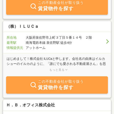
からこそできる提案がございますのでお部屋を探される際は一度ご
この不動産会社が取り扱う
相談ください♪不動産のことなら些細なことでもご相談ください。
賃貸物件を探す
泉佐野不動産は皆様からのお問合せ心よりお待ちしております。
（株）ＩＬＵＣａ
所在地
大阪府泉佐野市上町３丁目５番１４号 ２階
最寄駅
南海電鉄本線 泉佐野駅 徒歩4分
情報提供元
アットホーム
はじめまして！株式会社 ILUCaと申します。会社名の由来はイルカ
ショーのイルカのように、「誰にでも愛される不動産屋さん」を思
い名づけました。私たちは、会社は決して大きくないですが、その
もっと見る
分１件１件素早く動く事をモットーにしております。お客様のニー
ズやお家づくりに合わせた最適な物件のご提案を行い、大切な「お
この不動産会社が取り扱う
住まいづくり」を全面バックアップ致します！宜しくお願い致しま
賃貸物件を探す
す、泉州エリア・和歌山エリアの不動産情報に詳しい業者様と連携
し、物件探しを行います。私がハウスメーカーに勤務していた時
は、「土地探し」ではなく、「お家づくりも考えた土地探し」を心
がけていました。また、住み替えのサポートや協力業者を活用した
Ｈ．Ｂ．オフィス株式会社
デザインや性能にこだわった新築注文住宅の案内も可能です。こち