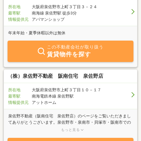
所在地
大阪府泉佐野市上町３丁目３－２４
最寄駅
南海線 泉佐野駅 徒歩3分
情報提供元
アパマンショップ
年末年始・夏季休暇以外は無休
この不動産会社が取り扱う
賃貸物件を探す
（株）泉佐野不動産 阪南住宅 泉佐野店
所在地
大阪府泉佐野市上町３丁目１０－１７
最寄駅
南海電鉄本線 泉佐野駅
情報提供元
アットホーム
泉佐野不動産（阪南住宅 泉佐野店）のページをご覧いただきまし
てありがとうございます。泉佐野市・泉南市・貝塚市・阪南市での
お部屋探しはお任せください！お客様の希望にあった物件を親身に
もっと見る
なってお探しします。地域密着、エリアを知り尽くしている当社だ