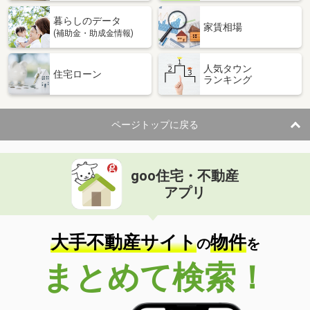
暮らしのデータ
家賃相場
(補助金・助成金情報)
人気タウン
住宅ローン
ランキング
ページトップに戻る
goo住宅・不動産
アプリ
大手不動産サイト
物件
の
を
まとめて検索！