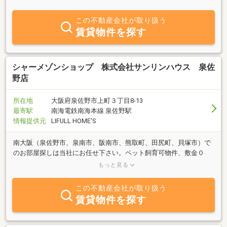
相談ください。
この不動産会社が取り扱う
賃貸物件を探す
シャーメゾンショップ 株式会社サンリンハウス 泉佐
野店
所在地
大阪府泉佐野市上町３丁目8-13
最寄駅
南海電鉄南海本線 泉佐野駅
情報提供元
LIFULL HOME'S
南大阪（泉佐野市、泉南市、阪南市、熊取町、田尻町、貝塚市）で
のお部屋探しは当社にお任せ下さい。ペット飼育可物件、敷金０
円、礼金０円物件、保証人不要物件、地域密着だからこそ出来るお
もっと見る
部屋探しのサポート。
この不動産会社が取り扱う
賃貸物件を探す