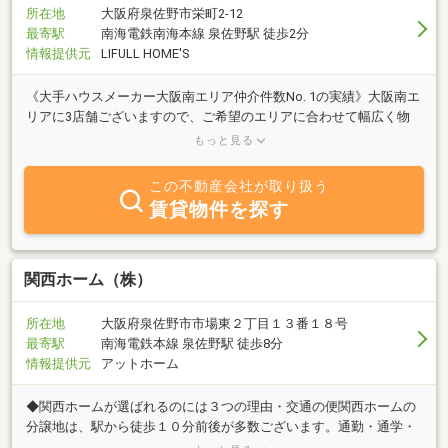
所在地
大阪府泉佐野市栄町2-12
最寄駅
南海電鉄南海本線 泉佐野駅 徒歩2分
情報提供元
LIFULL HOME'S
《大手ハウスメーカー大阪南エリア仲介件数No. 1の実績》大阪南エ
リアに3店舗ございますので、ご希望のエリアに合わせて幅広く物
件をご紹介可能です。地域密着ならではの豊富な情報をもとにご提
もっと見る
案致します！
この不動産会社が取り扱う
賃貸物件を探す
関西ホーム（株）
所在地
大阪府泉佐野市市場東２丁目１３番１８号
最寄駅
南海電鉄本線 泉佐野駅 徒歩8分
情報提供元
アットホーム
◆関西ホームが選ばれるのには３つの理由・交通の便関西ホームの
分譲地は、駅から徒歩１０分前後が多数ございます。通勤・通学・
おでかけの利便性が高く、朝早く出勤、又は夜遅くの帰宅でバスが