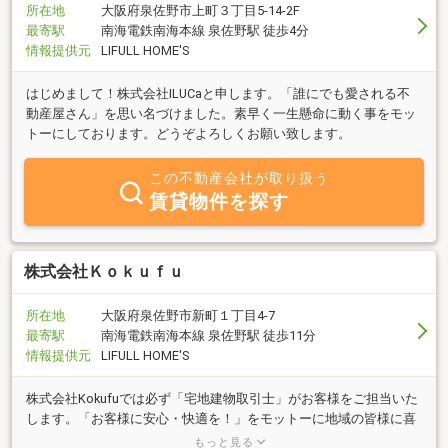
所在地
大阪府泉佐野市上町３丁目5-14-2F
最寄駅
南海電鉄南海本線 泉佐野駅 徒歩4分
情報提供元
LIFULL HOME'S
はじめまして！株式会社ILUCaと申します。「誰にでも愛される不
動産屋さん」を思い名づけました。素早く一生懸命に動く事をモッ
トーにしております。どうぞよろしくお願い致します。
この不動産会社が取り扱う
賃貸物件を探す
株式会社Ｋｏｋｕｆｕ
所在地
大阪府泉佐野市新町１丁目4-7
最寄駅
南海電鉄南海本線 泉佐野駅 徒歩11分
情報提供元
LIFULL HOME'S
株式会社Kokufuでは必ず「宅地建物取引士」がお客様をご担当いた
します。「お客様に安心・快適を！」をモットーに地域の皆様に喜
ばれる会社となれるよう励んでいます。不動産のことなら何でもご
もっと見る