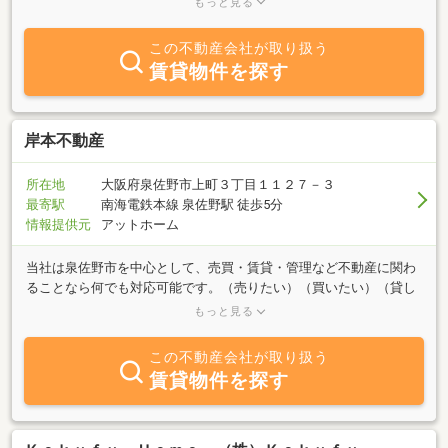
もっと見る
ないという心配はございません。また、主要道路に近い分譲地も多
く、お車でも非常に便利です。・広い土地関西ホームの分譲地
この不動産会社が取り扱う
は、“将来、家族が増えても買換えしなくてもいいように”平均約４
賃貸物件を探す
５坪と少し広めの区画割を行っています。庭で家庭菜園を楽しみた
いという奥様の希望や、駐車スペースにゆとりがほしいというご主
人様の希望にもお応え致します。・親身なスタッフ関西ホームで
は、分譲地のご案内からお引越しまで専任の担当者が対応致しま
岸本不動産
す。住宅購入のお悩みにも親身になってお応えし、不安なくお引越
しできるようサポート致します。これからもお客様に安心して家を
所在地
大阪府泉佐野市上町３丁目１１２７－３
建てて頂く為、スタッフ一同、地域に密着し堅実な家づくり・街づ
最寄駅
南海電鉄本線 泉佐野駅 徒歩5分
くりを行ってまいります。
情報提供元
アットホーム
当社は泉佐野市を中心として、売買・賃貸・管理など不動産に関わ
ることなら何でも対応可能です。（売りたい）（買いたい）（貸し
たい）（借りたい）ご希望の方、不動産に関する質問は何でもお気
もっと見る
軽にご相談下さい。豊富な情報力でお客様のご希望に併せたスピー
ディな対応を心掛けております。ぜひお立ち寄りください。
この不動産会社が取り扱う
賃貸物件を探す