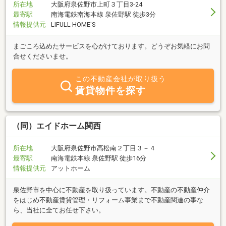
らでは、地元工務店ならではのお客様により沿った「注文のスペシ
所在地
大阪府泉佐野市上町３丁目3-24
ャリスト」が、お客様の想像をはるかに超越した提案・打合せを行
最寄駅
南海電鉄南海本線 泉佐野駅 徒歩3分
います。ご希望ございましたら、おっしゃってください！
情報提供元
LIFULL HOME'S
まごころ込めたサービスを心がけております。どうぞお気軽にお問
合せくださいませ。
この不動産会社が取り扱う
賃貸物件を探す
（同）エイドホーム関西
所在地
大阪府泉佐野市高松南２丁目３－４
最寄駅
南海電鉄本線 泉佐野駅 徒歩16分
情報提供元
アットホーム
泉佐野市を中心に不動産を取り扱っています。不動産の不動産仲介
をはじめ不動産賃貸管理・リフォーム事業まで不動産関連の事な
ら、当社に全てお任せ下さい。