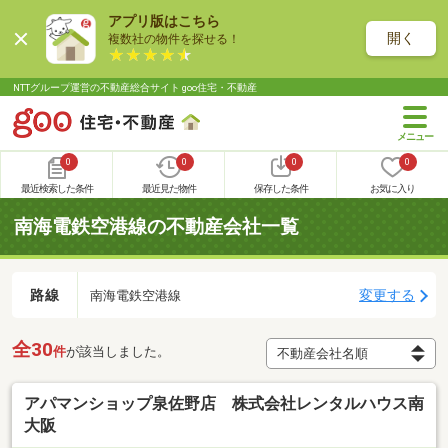
アプリ版はこちら
開く
複数社の物件を探せる！
NTTグループ運営の不動産総合サイト goo住宅・不動産
0
0
0
0
最近検索した条件
最近見た物件
保存した条件
お気に入り
南海電鉄空港線の不動産会社一覧
路線
変更する
南海電鉄空港線
全30
件
が該当しました。
アパマンショップ泉佐野店 株式会社レンタルハウス南
大阪