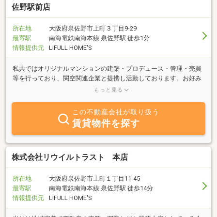
佐野駅前店
所在地
大阪府泉佐野市上町３丁目9-29
最寄駅
南海電鉄南海本線 泉佐野駅 徒歩1分
情報提供元
LIFULL HOME'S
私共ではオリジナルマンションの建築・プロデュース・管理・売買
等を行っており、関空関連企業と提携し活動しております。お好み
にあわせたお部屋探しを建築経験も豊かなスタッフが十分にお手伝
もっと見る
いさせて頂きます。
この不動産会社が取り扱う
賃貸物件を探す
株式会社リウイルトラスト 本店
所在地
大阪府泉佐野市上町１丁目11-45
最寄駅
南海電鉄南海本線 泉佐野駅 徒歩14分
情報提供元
LIFULL HOME'S