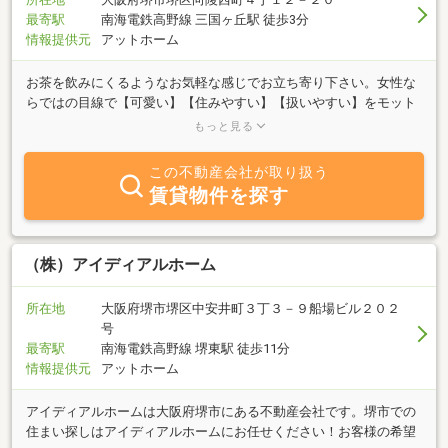
最寄駅
南海電鉄高野線 三国ヶ丘駅 徒歩3分
情報提供元
アットホーム
お茶を飲みにくるようなお気軽な感じでお立ち寄り下さい。女性な
らではの目線で【可愛い】【住みやすい】【扱いやすい】をモット
ーにしっかりお手伝いをさせて頂きます。お店はお客様と社員が財
もっと見る
産、商売は商品と情報が財産、商人は笑顔と人柄が財産をモットー
に今日のご縁に感謝しお客様のご希望に沿える物件を全力でお探し
この不動産会社が取り扱う
します。当社は堺市内を中心に売買、賃貸、管理を主な業務とする
賃貸物件を探す
会社です。引越しやリフォームのご相談もさせて頂いております。
また、家財にかける少額短期保険から火災保険までご案内できます
のでお気軽にご相談下さいませ。まずはお電話くださいませー
（株）アイディアルホーム
所在地
大阪府堺市堺区中安井町３丁３－９船場ビル２０２
号
最寄駅
南海電鉄高野線 堺東駅 徒歩11分
情報提供元
アットホーム
アイディアルホームは大阪府堺市にある不動産会社です。堺市での
住まい探しはアイディアルホームにお任せください！お客様の希望