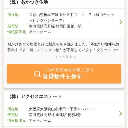
（株）あかつき住地
所在地
和歌山県橋本市城山台２丁目１１－７（城山台ショ
ッピングセンター内）
最寄駅
南海電鉄高野線 林間田園都市駅
情報提供元
アットホーム
おかげさまで地元と共に創業42年を迎えました。現在売り物件を急
募集中です！特にマンション物件が不足しています！グリーンコー
ト・サンロード三石台でお買い求めのお客様がお待ちです。また、
もっと見る
シャルマンフジ・グリーンバレーも募集強化中です！三石台・城山
台・小峰台・あやの台・光陽台・紀見ヶ丘・さつき台の一戸建ては
この不動産会社が取り扱う
当店が得意なエリアです。是非、ご売却はお任せ下さい。
賃貸物件を探す
（株）アクセスエステート
所在地
大阪府大阪狭山市半田１丁目６６８－１
最寄駅
南海電鉄高野線 金剛駅 徒歩3分
情報提供元
アットホーム