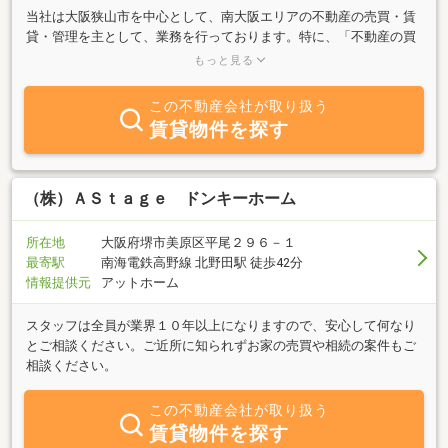
当社は大阪狭山市を中心として、南大阪エリアの不動産の売買・賃
貸・管理を主として、業務を行っております。特に、「不動産の買
い取り」には、自信をもっておりますので、当社への連絡は、一番
もっと見る
最後にお願い申し上げます。ご一報を頂きまして、２４時間以内に
は回答をさせて頂き、４８時間以内には、資金をご準備させて頂き
この不動産会社が取り扱う
ます。
賃貸物件を探す
（株）ＡＳｔａｇｅ ドンキーホーム
所在地
大阪府堺市美原区平尾２９６－１
最寄駅
南海電鉄高野線 北野田駅 徒歩42分
情報提供元
アットホーム
スタッフは全員が業界１０年以上になりますので、安心して何なり
とご相談ください。ご近所に知られずお家の売買や相続の案件もご
相談ください。
この不動産会社が取り扱う
賃貸物件を探す