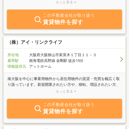
にあった物件を親身になってお探しします。不動産のことなら些細
もっと見る
なことでもご相談ください。アイディアルホームは皆様からのお問
合せ心よりお待ちしております。
この不動産会社が取り扱う
賃貸物件を探す
（株）アイ・リンクライフ
所在地
大阪府大阪狭山市茱萸木１丁目１１－３
最寄駅
南海電鉄高野線 金剛駅 徒歩15分
情報提供元
アットホーム
南大阪を中心に事業用物件から居住用物件の賃貸・売買を幅広く取
り扱っています。新規開業されたい方や、移転、増設されたい方、
住み替えされたい方等貴方が納得するまで物件をお探し致します！
もっと見る
掲載物件以外でも多数物件を取り扱っておりますので、お気軽にご
相談して下さい（＾＾）／また、自社ビル、収益ビルの収得、資産
この不動産会社が取り扱う
売却、相続対策等何でもお気軽にお問い合わせ下さい。豊富な知識
賃貸物件を探す
と経験を生かしてご対応させていただきます。