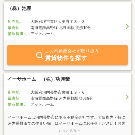
スタイルに合う住まいを日々追求しています。ショールームやスキ
ップフロアのモデルハウスもご見学いただけます。河内長野市にお
（株）池産
越しの際は、ぜひ気軽にお立ち寄りください。
所在地
大阪府堺市東区大美野７３－３
最寄駅
南海電鉄高野線 北野田駅 徒歩10分
情報提供元
アットホーム
この不動産会社が取り扱う
賃貸物件を探す
イーサホーム （株）功興業
所在地
大阪府河内長野市栄町１３－６
最寄駅
南海電鉄高野線 河内長野駅 徒歩8分
情報提供元
アットホーム
イーサホームは河内長野市にある不動産会社です。大阪府内・特に
河内長野市での住まい探しはイーサホームにお任せください！お客
様の希望にあった物件を親身になってお探しします。不動産のこと
もっと見る