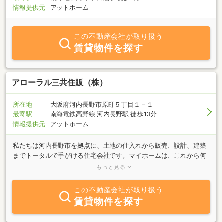
情報提供元
アットホーム
この不動産会社が取り扱う
賃貸物件を探す
アローラル三共住販（株）
所在地
大阪府河内長野市原町５丁目１－１
最寄駅
南海電鉄高野線 河内長野駅 徒歩13分
情報提供元
アットホーム
私たちは河内長野市を拠点に、土地の仕入れから販売、設計、建築
までトータルで手がける住宅会社です。マイホームは、これから何
十年と暮らしていく大切な場所。だからこそ、建てて終わりではな
もっと見る
く、その先もずっと寄り添える存在でありたいと考えています。住
まいの性能にもこだわり、「高気密・高断熱・高耐震・高耐久」を
この不動産会社が取り扱う
ベースに、安心して長く暮らせる家づくりを行っています。自社ブ
賃貸物件を探す
ランド「アローラホーム」は、グループ会社である（株）アローラ
が設計・施工・アフターまで一貫してサポート。さまざまなライフ