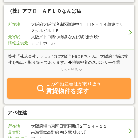
（株）アフロ ＡＦＬＯなんば店
所在地
大阪府大阪市浪速区難波中１丁目８－１４難波クリ
スタルビル１Ｆ
最寄駅
大阪メトロ四つ橋線 なんば駅 徒歩1分
情報提供元
アットホーム
弊社『株式会社アフロ』では大阪市内はもちろん、大阪府全域の物
件を幅広く取り扱っております。◆地域密着のスポンサー企業
━━━━━━━━━━━━━━━━━オリックス・バファローズ／
もっと見る
セレッソ大阪／サントリーサンバーズ大阪のオフィシャルスポンサ
ー/パートナー企業として、地域に根差した安心と信頼のサービスを
この不動産会社が取り扱う
ご提供しております。◆アフターフォローも充実
賃貸物件を探す
━━━━━━━━━━━━━━━━━ご契約後のアフターサービス
にも特に力を入れており、入居後のお困りごとや各種ご相談にも迅
速に対応いたします。生涯にわたり安心してお任せいただける体制
を整えております。◆顧客満足度を追求した不動産会社
アベ住建
━━━━━━━━━━━━━━━━━ホテルクオリティのきめ細や
かな対応を身近な価格でご提供し、関西エリアでも多くのお客様よ
所在地
大阪府堺市東区日置荘西町２丁１４－１１
り高い評価をいただいております。◆賃貸VS購入 幅広い視点でご
最寄駅
南海電鉄高野線 初芝駅 徒歩5分
提案━━━━━━━━━━━━━━━━━賃貸・売買双方の専門知