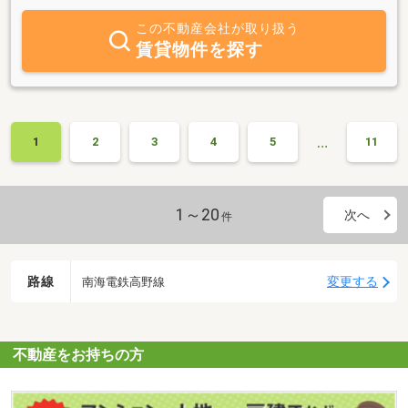
なら些細なことでもご相談ください。無料売却相談・査定実施中。
皆様からのお問合せ心よりお待ちしております。
この不動産会社が取り扱う
賃貸物件を探す
…
1
2
3
4
5
11
1～20
次へ
件
路線
変更する
南海電鉄高野線
不動産をお持ちの方