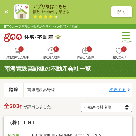
アプリ版はこちら
開く
複数社の物件を探せる！
NTTグループ運営の不動産総合サイト goo住宅・不動産
0
0
0
0
最近検索した条件
最近見た物件
保存した条件
お気に入り
南海電鉄高野線の不動産会社一覧
路線
変更する
南海電鉄高野線
全203
件
が該当しました。
（株）ＩＧＬ
所在地
大阪府堺市堺区向陵西町４丁１２－２０