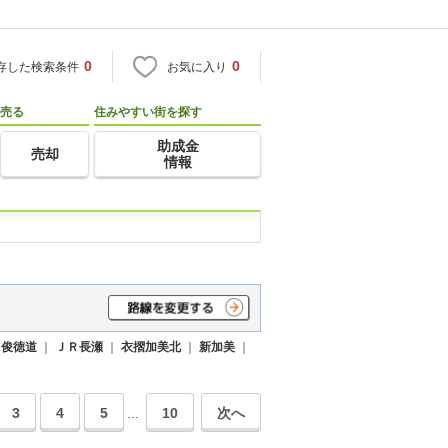
0
0
存した検索条件
お気に入り
売る
住みやすい街を探す
助成金
売却
情報
Ｒ俊徳道
｜
ＪＲ長瀬
｜
衣摺加美北
｜
新加美
｜
3
4
5
10
次へ
…