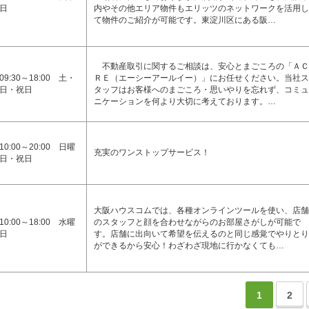
日
内やその他エリア物件もエリッツのネットワークを活用し
て物件のご紹介が可能です。東淀川区にある阪…
不動産取引に関するご相談は、安心とまごころの「ＡＣ
09:30～18:00 土・
ＲＥ（エーシーアールイー）」にお任せください。当社ス
日・祝日
タッフはお客様へのまごころ・思いやりを忘れず、コミュ
ニケーションを何より大切に考えております。…
10:00～20:00 日曜
充実のワンストップサービス！
日・祝日
大阪ハウスコムでは、各種オンラインツールを使い、店舗
10:00～18:00 水曜
のスタッフと顔を合わせながらのお部屋さがしが可能で
日
す。店舗に出向いて希望を伝えるのと同じ感覚でやりとり
ができるから安心！わざわざ現地に行かなくても…
1
2