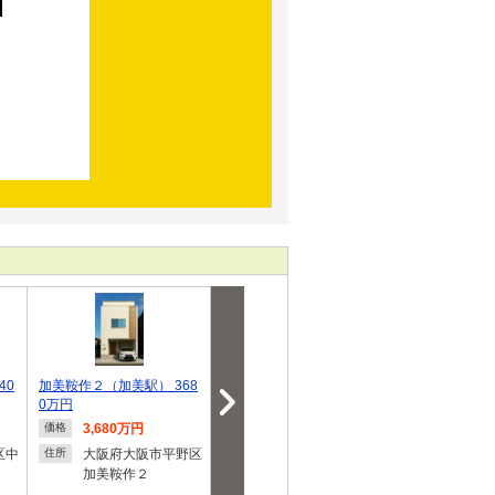
40
加美鞍作２（加美駅） 368
若江本町２（若江岩田駅）
飯田グループ
0万円
4399万円
グス クレイ
3,680万円
4,399万円
3,880
価格
価格
価格
区中
大阪府大阪市平野区
大阪府東大阪市若江
大阪府
住所
住所
住所
加美鞍作２
本町２
東５