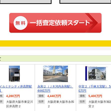
て
イルミナシティ井高野駅
永和２（ＪＲ河内永和駅）
中宮２（千林大宮駅） 5
】
4440万円
0万円
4,280万円
4,440万円
5,400万円
格
価格
価格
大阪府大阪市東淀川
大阪府東大阪市永和
大阪府大阪市旭
所
住所
住所
区井高野２
２
宮２