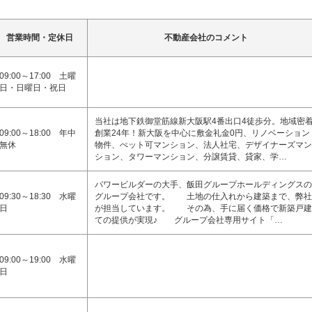
営業時間・定休日
不動産会社のコメント
09:00～17:00 土曜
日・日曜日・祝日
当社は地下鉄御堂筋線新大阪駅4番出口4徒歩分。地域密
09:00～18:00 年中
創業24年！新大阪を中心に敷金礼金0円、リノベーション
無休
物件、ぺット可マンション、法人社宅、デザイナーズマン
ション、タワーマンション、分譲賃貸、貸家、学…
パワービルダーの大手、飯田グループホールディングスの
09:30～18:30 水曜
グループ会社です。 土地の仕入れから建築まで、弊社
日
が担当しています。 その為、手に届く価格で新築戸建
ての提供が実現♪ グループ会社専用サイト「…
09:00～19:00 水曜
日