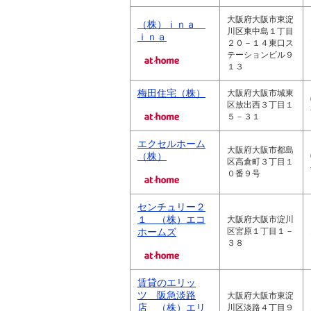
大阪府大阪市東淀
（株）ｉｎａ
川区東中島１丁目
ｉｎａ
２０－１４東口ス
テーションビル９
１３
梅田住宅（株）
大阪府大阪市城東
区放出西３丁目１
５－３１
エクセルホーム
大阪府大阪市都島
（株）
区高倉町３丁目１
０番９号
センチュリー２
１ （株）エコ
大阪府大阪市淀川
ホームズ
区宮原１丁目１－
３８
賃貸のエリッ
ツ 阪急淡路
大阪府大阪市東淀
店 （株）エリ
川区淡路４丁目９