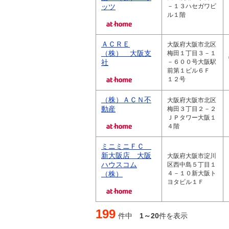
ッツ
－１３ハセガワビ
ル１階
ＡＣＲＥ
大阪府大阪市北区
（株） 大阪支
梅田１丁目３－１
社
－６００号大阪駅
前第１ビル６Ｆ
１２号
（株）ＡＣＮ不
大阪府大阪市北区
動産
梅田３丁目２－２
ＪＰタワー大阪１
４階
ミニミニＦＣ
新大阪店 大阪
大阪府大阪市淀川
ハウスコム
区西中島５丁目１
（株）
４－１０新大阪ト
ヨタビル１Ｆ
199
件中
1～20
件を表示