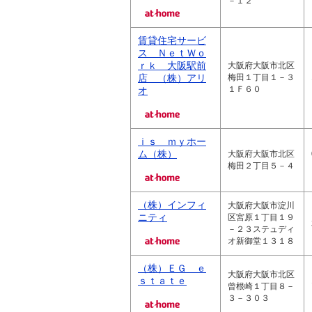
－１２
賃貸住宅サービ
ス ＮｅｔＷｏ
ｒｋ 大阪駅前
大阪府大阪市北区
店 （株）アリ
梅田１丁目１－３
１Ｆ６０
オ
ｉｓ ｍｙホー
ム（株）
大阪府大阪市北区
梅田２丁目５－４
（株）インフィ
大阪府大阪市淀川
ニティ
区宮原１丁目１９
－２３ステュディ
オ新御堂１３１８
（株）ＥＧ ｅ
大阪府大阪市北区
ｓｔａｔｅ
曾根崎１丁目８－
３－３０３