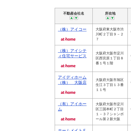
不動産会社名
所在地
（株）アイコー
大阪府東大阪市渋
川町２丁目９－２
７
（株）アイシテ
大阪府大阪市淀川
ィ住宅サービス
区西宮原１丁目８
番１号１階
アイディホーム
大阪府大阪市旭区
（株） 大阪店
生江３丁目１３番
１１号
（有）アイホー
大阪府大阪市淀川
ム
区三国本町２丁目
１－３７シャンボ
ール第２新大阪
ホームメイトＦ