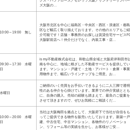
クス・バファローズ／セレッソ大阪／サントリーサンバー
ズ大阪の…
大阪市北区を中心に福島区・中央区・西区・浪速区・都島
区など幅広く取り揃えております。その他のエリアもご紹
10:00～19:00 無し
介可能です！店舗・事務所のお探しは賃貸住宅サービスF
大阪駅前店へ！仲介だけでなく、内装工事・店…
is my不動産株式会社は、和歌山県全域と大阪府岸和田市
09:30～17:30 水曜
南を中心に、地域に根ざした不動産サービスを提供してい
日
ます。マンション・戸建て・土地・アパート・倉庫・事業
用物件まで、幅広いラインナップをご用意。お…
ご納得のいく売買をお手伝いできるように二人三脚で透明
性のある仲介を心掛けています。業界での仲介実績ととも
水曜日
に、自身の購入、売却の経験も踏まえて、最良のご提案を
させて頂きますので、ぜひお気軽にご相談くだ…
当社は大阪梅田を拠点として、大阪府下で当社が自信をも
10:00～20:00 水曜
ってご提供できる物件を販売いたしております。新築一戸
日
建、中古住宅、中古マンション、各物件のリノベーショ
ン、リフォーム等の実績を生かし、お客様がご安…