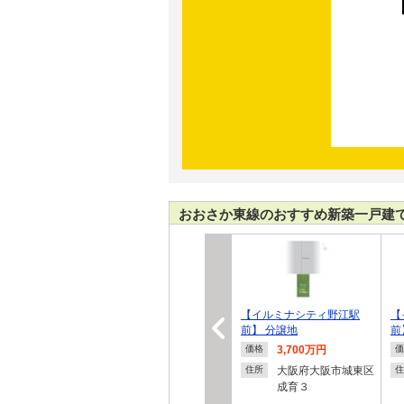
おおさか東線のおすすめ新築一戸建
【イルミナシティ野江駅
【
前】 分譲地
前
3,700万円
価格
価
大阪府大阪市城東区
住所
住
成育３