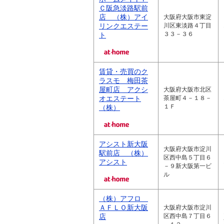
Ｃ阪急淡路駅前
店 （株）アイ
大阪府大阪市東淀
リンクエステー
川区東淡路４丁目
３３－３６
ト
賃貸・売買のク
ラスモ 梅田茶
屋町店 アクシ
大阪府大阪市北区
オエステート
茶屋町４－１８－
１Ｆ
（株）
アシスト新大阪
大阪府大阪市淀川
駅前店 （株）
区西中島５丁目６
アシスト
－９新大阪第一ビ
ル
（株）アフロ
ＡＦＬＯ新大阪
大阪府大阪市淀川
店
区西中島７丁目６