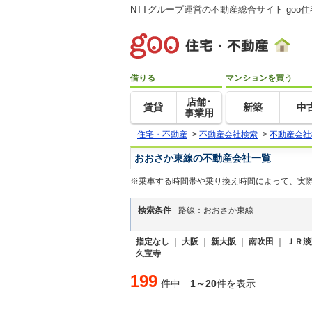
NTTグループ運営の不動産総合サイト goo
借りる
マンションを買う
店舗･
賃貸
新築
中
事業用
住宅・不動産
>
不動産会社検索
>
不動産会社
おおさか東線の不動産会社一覧
※乗車する時間帯や乗り換え時間によって、実
検索条件
路線：おおさか東線
指定なし
｜
大阪
｜
新大阪
｜
南吹田
｜
ＪＲ淡
久宝寺
199
件中
1～20
件を表示