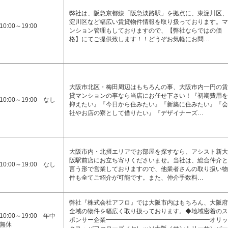
弊社は、阪急京都線「阪急淡路駅」を拠点に、東淀川区、
淀川区など幅広い賃貸物件情報を取り扱っております。マ
10:00～19:00
ンション管理もしておりますので、【弊社ならではの価
格】にてご提供致します！！どうぞお気軽にお問…
大阪市北区・梅田周辺はもちろんの事、大阪市内一円の賃
貸マンションの事なら当店にお任せ下さい！『初期費用を
10:00～19:00 なし
抑えたい』『今日から住みたい』『新築に住みたい』『会
社やお店の寮として借りたい』『デザイナーズ…
大阪市内・北摂エリアでお部屋を探すなら、アシスト新大
阪駅前店にお立ち寄りくださいませ。当社は、総合仲介と
10:00～19:00 なし
言う形で営業しておりますので、他業者さんの取り扱い物
件も全てご紹介が可能です。また、仲介手数料…
弊社『株式会社アフロ』では大阪市内はもちろん、大阪府
全域の物件を幅広く取り扱っております。◆地域密着のス
10:00～19:00 年中
ポンサー企業━━━━━━━━━━━━━━━━━オリッ
無休