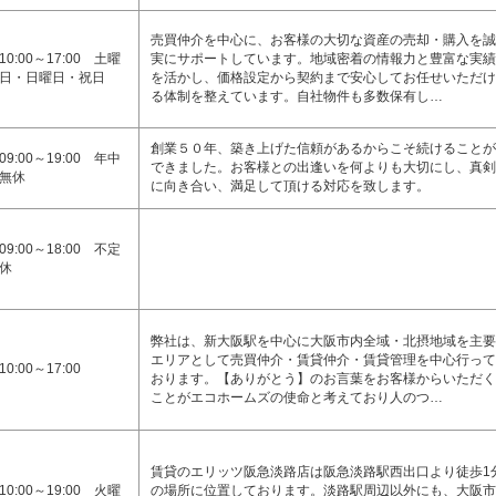
売買仲介を中心に、お客様の大切な資産の売却・購入を誠
10:00～17:00 土曜
実にサポートしています。地域密着の情報力と豊富な実績
日・日曜日・祝日
を活かし、価格設定から契約まで安心してお任せいただけ
る体制を整えています。自社物件も多数保有し…
創業５０年、築き上げた信頼があるからこそ続けることが
09:00～19:00 年中
できました。お客様との出逢いを何よりも大切にし、真剣
無休
に向き合い、満足して頂ける対応を致します。
09:00～18:00 不定
休
弊社は、新大阪駅を中心に大阪市内全域・北摂地域を主要
エリアとして売買仲介・賃貸仲介・賃貸管理を中心行って
10:00～17:00
おります。【ありがとう】のお言葉をお客様からいただく
ことがエコホームズの使命と考えており人のつ…
賃貸のエリッツ阪急淡路店は阪急淡路駅西出口より徒歩1
10:00～19:00 火曜
の場所に位置しております。淡路駅周辺以外にも、大阪市