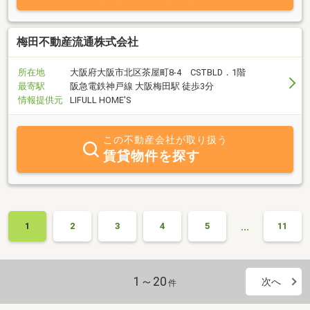
いています。又「無料」にてお見積もりもさせて頂きます。お値打
ちの価格でのリフォーム等もご提供できると思いますので、どうか
お気軽にお問い合わせいただければと思います。心よりお待ち致し
梅田不動産流通株式会社
ております。住宅ローン等に関してもお問合せ下さいませ。
所在地
大阪府大阪市北区茶屋町8-4 CSTBLD．1階
最寄駅
阪急電鉄神戸線 大阪梅田駅 徒歩3分
情報提供元
LIFULL HOME'S
この不動産会社が取り扱う
賃貸物件を探す
…
1
2
3
4
5
11
1～20
次へ
件