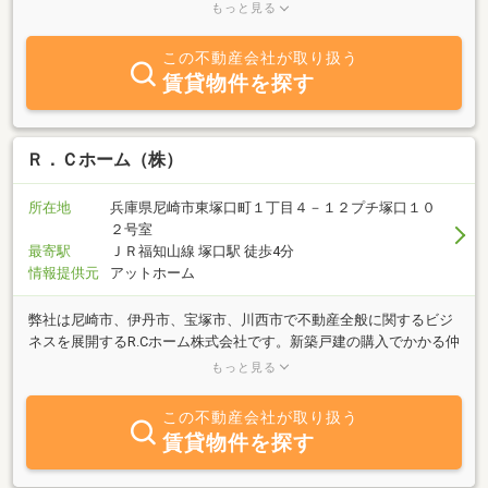
い」「借りたい」御希望の方、不動産に関する質問は何でも気軽に
もっと見る
当社までご相談ください。豊富な物件情報でお客様のご希望に併せ
たスピーディーな対応を心がけております。宝塚市の不動産、西宮
この不動産会社が取り扱う
市の不動産情報は、宝塚市の不動産会社・アルプスホームにお任せ
賃貸物件を探す
ください。
Ｒ．Ｃホーム（株）
所在地
兵庫県尼崎市東塚口町１丁目４－１２プチ塚口１０
２号室
最寄駅
ＪＲ福知山線 塚口駅 徒歩4分
情報提供元
アットホーム
弊社は尼崎市、伊丹市、宝塚市、川西市で不動産全般に関するビジ
ネスを展開するR.Cホーム株式会社です。新築戸建の購入でかかる仲
介手数料を当社では無料でお取引き可能な物件を多数取り扱ってお
もっと見る
ります。また売却の際に早期売却をお考えの場合は仲介手数料を不
要で買取させて頂きます。この物件はどうかなと思った際は一度ご
この不動産会社が取り扱う
相談ください。
賃貸物件を探す