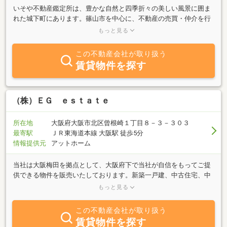
いそや不動産鑑定所は、豊かな自然と四季折々の美しい風景に囲ま
れた城下町にあります。篠山市を中心に、不動産の売買・仲介を行
っており、お客様に満足のいただける物件をご紹介させていただく
もっと見る
とともに、価格査定、契約、引き渡しまで丁寧に対応させて頂きま
す。また、不動産鑑定士として不動産鑑定評価基準に基づいた不動
この不動産会社が取り扱う
産鑑定評価業務も行っております。不動産の有効活用、相続・売買
賃貸物件を探す
の際の税金、登記、建築・リフォームなど不動産全般に通じ専門職
業家として随時、個別にご相談をお受けいたします。お気軽にご連
絡くださいませ。
（株）ＥＧ ｅｓｔａｔｅ
所在地
大阪府大阪市北区曾根崎１丁目８－３－３０３
最寄駅
ＪＲ東海道本線 大阪駅 徒歩5分
情報提供元
アットホーム
当社は大阪梅田を拠点として、大阪府下で当社が自信をもってご提
供できる物件を販売いたしております。新築一戸建、中古住宅、中
古マンション、各物件のリノベーション、リフォーム等の実績を生
もっと見る
かし、お客様がご安心してご検討頂ける不動産をご提供しておりま
す。又空き家対策として物件の調査及び改装販売にも力を入れてい
この不動産会社が取り扱う
ます。弊社得意とするマンション、中古住宅のリフォーム、リノベ
賃貸物件を探す
ーション、注文住宅などをお客様の立場に立ってお仕事をさせて頂