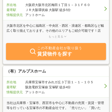
所在地
大阪府大阪市北区梅田１丁目１－３１Ｆ６０
最寄駅
ＪＲ大阪環状線 大阪駅 徒歩5分
情報提供元
アットホーム
大阪市北区を中心に福島区・中央区・西区・浪速区・都島区など幅
広く取り揃えております。その他のエリアもご紹介可能です！店
舗・事務所のお探しは賃貸住宅サービスFC大阪駅前店へ！仲介だけ
もっと見る
でなく、内装工事・店舗機材・備品・OA機器の斡旋もお任せさい☆
この不動産会社が取り扱う
賃貸物件を探す
（有）アルプスホーム
所在地
兵庫県宝塚市すみれガ丘３丁目１－１－１０５
最寄駅
阪急電鉄宝塚線 宝塚駅 徒歩4分
情報提供元
アットホーム
当社は兵庫県・宝塚市、西宮市を中心に不動産の売買・賃貸・管理
等を行っている宝塚市の不動産会社です。「売りたい」「買いた