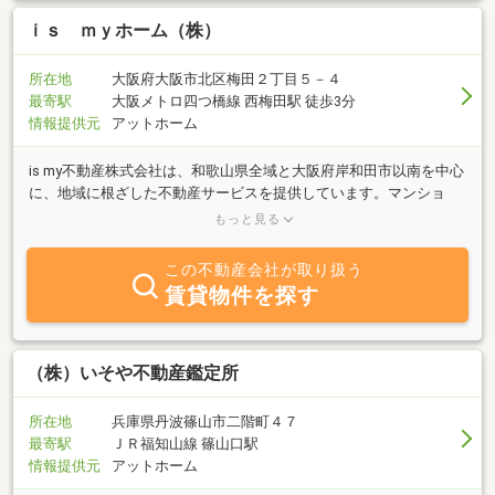
ｉｓ ｍｙホーム（株）
所在地
大阪府大阪市北区梅田２丁目５－４
最寄駅
大阪メトロ四つ橋線 西梅田駅 徒歩3分
情報提供元
アットホーム
is my不動産株式会社は、和歌山県全域と大阪府岸和田市以南を中心
に、地域に根ざした不動産サービスを提供しています。マンショ
ン・戸建て・土地・アパート・倉庫・事業用物件まで、幅広いライ
もっと見る
ンナップをご用意。お客様一人ひとりのライフスタイルやご希望に
寄り添いながら、最適な物件をご提案いたします。現地案内や周辺
この不動産会社が取り扱う
環境のご説明、資金計画のご相談も丁寧に対応。女性スタッフも在
賃貸物件を探す
籍しており、はじめての方やご家族でのご相談も安心です。「この
街で暮らしたい」「自分に合った居住まいを見つけたい」――そん
な想いを、確かな情報と親身な対応、誠実なサポートでかたちにし
ます。不動産購入をお考えの方は、ぜひis my不動産にご相談くださ
（株）いそや不動産鑑定所
い。全国どこでも伺います！
所在地
兵庫県丹波篠山市二階町４７
最寄駅
ＪＲ福知山線 篠山口駅
情報提供元
アットホーム