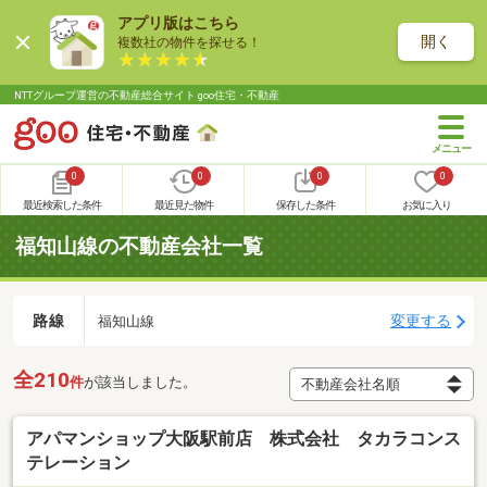
アプリ版はこちら
開く
複数社の物件を探せる！
NTTグループ運営の不動産総合サイト goo住宅・不動産
0
0
0
0
最近検索した条件
最近見た物件
保存した条件
お気に入り
福知山線の不動産会社一覧
路線
変更する
福知山線
全210
件
が該当しました。
アパマンショップ大阪駅前店 株式会社 タカラコンス
テレーション