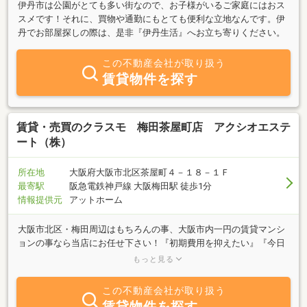
伊丹市は公園がとても多い街なので、お子様がいるご家庭にはおス
スメです！それに、買物や通勤にもとても便利な立地なんです。伊
丹でお部屋探しの際は、是非『伊丹生活』へお立ち寄りください。
この不動産会社が取り扱う
賃貸物件を探す
賃貸・売買のクラスモ 梅田茶屋町店 アクシオエステ
ート（株）
所在地
大阪府大阪市北区茶屋町４－１８－１Ｆ
最寄駅
阪急電鉄神戸線 大阪梅田駅 徒歩1分
情報提供元
アットホーム
大阪市北区・梅田周辺はもちろんの事、大阪市内一円の賃貸マンシ
ョンの事なら当店にお任せ下さい！『初期費用を抑えたい』『今日
から住みたい』『新築に住みたい』『会社やお店の寮として借りた
もっと見る
い』『デザイナーズマンション』『福祉を受けたい』等どんな事で
もお申し付け下さい。弊社スタッフがお客様お一人お一人ににとこ
この不動産会社が取り扱う
とんお付き合いいたします！女性アドバイザーも在籍しておりま
賃貸物件を探す