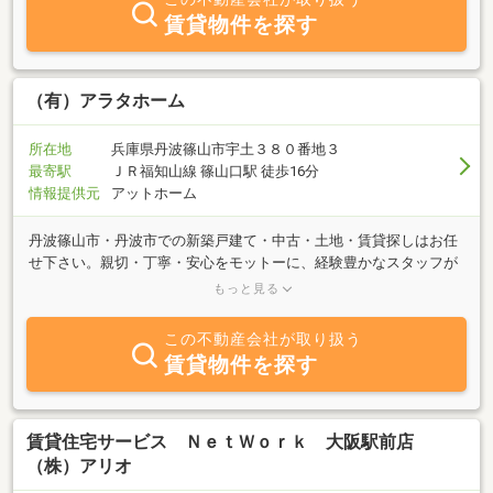
賃貸物件を探す
（有）アラタホーム
所在地
兵庫県丹波篠山市宇土３８０番地３
最寄駅
ＪＲ福知山線 篠山口駅 徒歩16分
情報提供元
アットホーム
丹波篠山市・丹波市での新築戸建て・中古・土地・賃貸探しはお任
せ下さい。親切・丁寧・安心をモットーに、経験豊かなスタッフが
豊富な物件情報を取り揃えて、お客様のご来店をお待ちしておりま
もっと見る
す。不動産に係わる相談会も無料にて随時開催しております。素早
く誠意をもって対応させていただきますので、お気軽に何でもご相
この不動産会社が取り扱う
談下さい。
賃貸物件を探す
賃貸住宅サービス ＮｅｔＷｏｒｋ 大阪駅前店
（株）アリオ