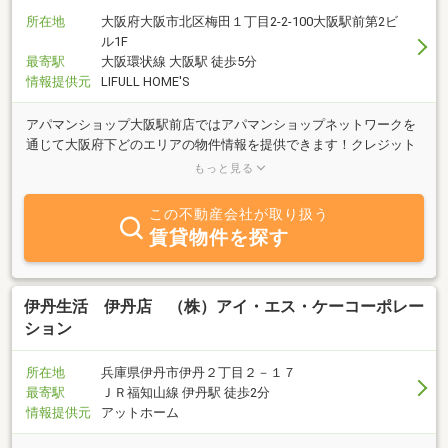
所在地
大阪府大阪市北区梅田１丁目2-2-100大阪駅前第2ビ
ル1F
最寄駅
大阪環状線 大阪駅 徒歩5分
情報提供元
LIFULL HOME'S
アパマンショップ大阪駅前店ではアパマンショップネットワークを
通じて大阪府下どのエリアの物件情報を提供できます！クレジット
決済も可能！また当店では来店不要のＩＴ接客も実施しておりま
もっと見る
す！
この不動産会社が取り扱う
賃貸物件を探す
伊丹生活 伊丹店 （株）アイ・エス・ケーコーポレー
ション
所在地
兵庫県伊丹市伊丹２丁目２－１７
最寄駅
ＪＲ福知山線 伊丹駅 徒歩2分
情報提供元
アットホーム