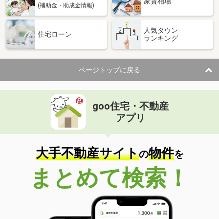
家賃相場
(補助金・助成金情報)
人気タウン
住宅ローン
ランキング
ページトップに戻る
goo住宅・不動産
アプリ
大手不動産サイト
物件
の
を
まとめて検索！