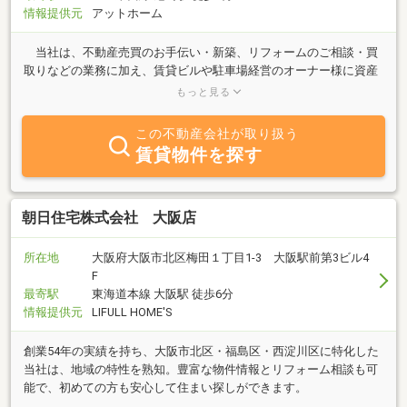
情報提供元
アットホーム
当社は、不動産売買のお手伝い・新築、リフォームのご相談・買
取りなどの業務に加え、賃貸ビルや駐車場経営のオーナー様に資産
の管理を任されています。「地域密着」型の経営理念に基づき、不
もっと見る
動産を通じ地域貢献が出来る会社づくりを目指しています。不動産
に関する悩みがございましたら、まずはお気軽にご相談下さい。も
この不動産会社が取り扱う
ちろん相談・不動産査定は無料です。皆様からのお問合せを心より
賃貸物件を探す
お待ちしております。
朝日住宅株式会社 大阪店
所在地
大阪府大阪市北区梅田１丁目1-3 大阪駅前第3ビル4
F
最寄駅
東海道本線 大阪駅 徒歩6分
情報提供元
LIFULL HOME'S
創業54年の実績を持ち、大阪市北区・福島区・西淀川区に特化した
当社は、地域の特性を熟知。豊富な物件情報とリフォーム相談も可
能で、初めての方も安心して住まい探しができます。