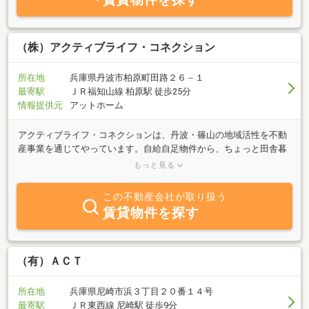
す！当店ならではの４つのメリット！！・近隣の主要駅まで『お迎
えサービス』も実施しておりますのでご希望のお客様はお気軽にお
申し付け下さい。・ネットには掲載できない非公開のマル秘物件も
多数取り揃えてます。全物件家具付対応プランもご用意しておりま
（株）アクティブライフ・コネクション
すのでお気軽にご相談下さい。・ネットで気になった物件全て、ご
予約やお問合せをされていなくても、当日すぐにご案内可能で
所在地
兵庫県丹波市柏原町田路２６－１
す。・白を基調とした清潔感のある店内ではドリンクサービスをご
最寄駅
ＪＲ福知山線 柏原駅 徒歩25分
提供させて頂きます。
情報提供元
アットホーム
アクティブライフ・コネクションは、丹波・篠山の地域活性を不動
産事業を通じてやっています。自給自足物件から、ちょっと田舎暮
らし物件・ドップリコースなどの相談にも喜んで対応させていただ
もっと見る
いております。レンタルオフィス夢ワークも運営しております。運
営目的としては、丹波・篠山の人と企業を大阪・神戸の企業とのビ
この不動産会社が取り扱う
ジネスマッチングから交流会の企画もしております。丹波で生まれ
賃貸物件を探す
育って４８年、丹波・篠山の暮らし、不動産の事なら当社へご相談
ください。
（有）ＡＣＴ
所在地
兵庫県尼崎市浜３丁目２０番１４号
最寄駅
ＪＲ東西線 尼崎駅 徒歩9分