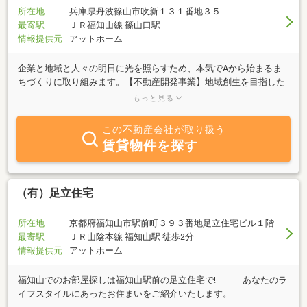
所在地
兵庫県丹波篠山市吹新１３１番地３５
最寄駅
ＪＲ福知山線 篠山口駅
情報提供元
アットホーム
企業と地域と人々の明日に光を照らすため、本気でAから始まるま
ちづくりに取り組みます。【不動産開発事業】地域創生を目指した
不動産開発事業を行っております。自治体と民間企業が協力して事
もっと見る
業に取り組む官民連携事業も行っており、豊富な経験とノウハウを
活かしてエリア開発を行います。【不動産コンサルティング事業】
この不動産会社が取り扱う
大規模開発の経験を活かし、商業誘致及び不動産の専門家としてク
賃貸物件を探す
ライアントのビジョンや目標の達成に向けて適切な解決策をご提案
します。用地開発や事業拡大、地域創生に関するご相談はお任せく
ださい。【不動産仲介事業】不動産の売買、賃貸の仲介業も行って
おります。お預かりした大切な不動産の「売主と買主」「貸主と借
（有）足立住宅
主」を繋ぐ仲介役を担います。
所在地
京都府福知山市駅前町３９３番地足立住宅ビル１階
最寄駅
ＪＲ山陰本線 福知山駅 徒歩2分
情報提供元
アットホーム
福知山でのお部屋探しは福知山駅前の足立住宅で! あなたのラ
イフスタイルにあったお住まいをご紹介いたします。