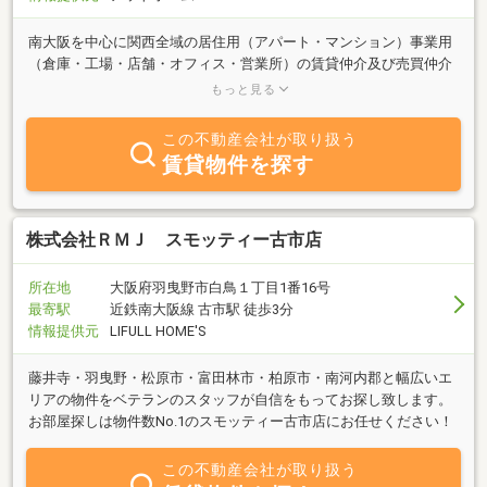
南大阪を中心に関西全域の居住用（アパート・マンション）事業用
（倉庫・工場・店舗・オフィス・営業所）の賃貸仲介及び売買仲介
及び建物管理をしております。お問い合わせ、ご相談お待ちしてお
もっと見る
ります。
この不動産会社が取り扱う
賃貸物件を探す
株式会社ＲＭＪ スモッティー古市店
所在地
大阪府羽曳野市白鳥１丁目1番16号
最寄駅
近鉄南大阪線 古市駅 徒歩3分
情報提供元
LIFULL HOME'S
藤井寺・羽曳野・松原市・富田林市・柏原市・南河内郡と幅広いエ
リアの物件をベテランのスタッフが自信をもってお探し致します。
お部屋探しは物件数No.1のスモッティー古市店にお任せください！
この不動産会社が取り扱う