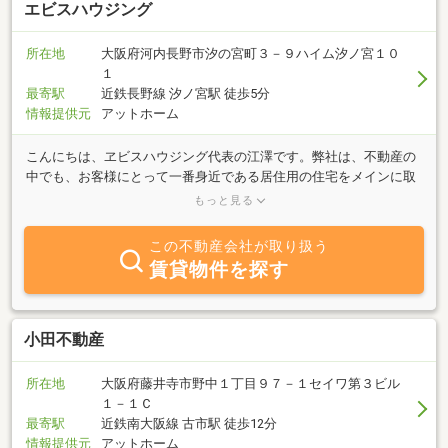
エビスハウジング
所在地
大阪府河内長野市汐の宮町３－９ハイム汐ノ宮１０
１
最寄駅
近鉄長野線 汐ノ宮駅 徒歩5分
情報提供元
アットホーム
こんにちは、ヱビスハウジング代表の江澤です。弊社は、不動産の
中でも、お客様にとって一番身近である居住用の住宅をメインに取
り扱う不動産屋です。居住用と一言に言いましても、売買物件もあ
もっと見る
れば賃貸住宅もありますが、弊社では、お客様にとって最適のご提
案が出来るよう、お一人お一人にとって、ご購入されるのが一番良
この不動産会社が取り扱う
いのか、または今は賃貸住宅をお借りになる方が適しているのか
賃貸物件を探す
を、不動産のプロとして、責任を持ってご提示させて頂きます。不
動産をお探しの際には、どうぞお気軽にお声がけ下さい。「貴方に
とっての最適をご提案させていただきます」。
小田不動産
所在地
大阪府藤井寺市野中１丁目９７－１セイワ第３ビル
１－１Ｃ
最寄駅
近鉄南大阪線 古市駅 徒歩12分
情報提供元
アットホーム