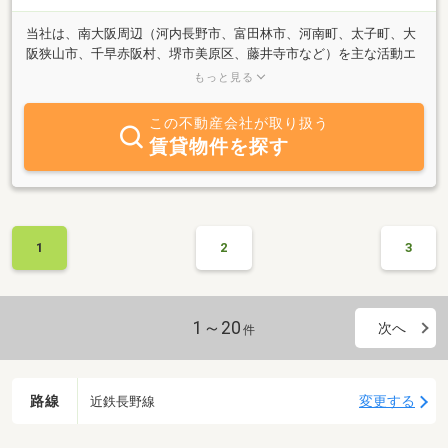
当社は、南大阪周辺（河内長野市、富田林市、河南町、太子町、大
阪狭山市、千早赤阪村、堺市美原区、藤井寺市など）を主な活動エ
リアとして、不動産の業務を行っております。お客様のご希望に併
もっと見る
せたスピーディな対応を心掛けております。《栄リビング不動産で
はお客様のご希望の物件探しを全力でサポートします！》物件のご
この不動産会社が取り扱う
質問・ご相談はお気軽にお問い合わせください！
賃貸物件を探す
1
2
3
1～20
次へ
件
路線
変更する
近鉄長野線