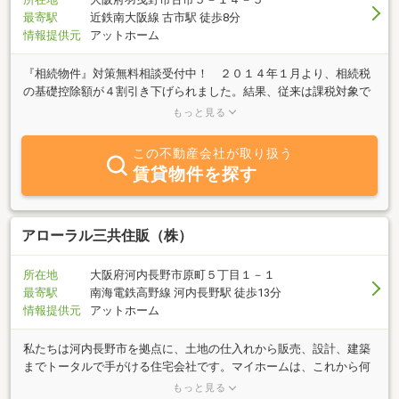
最寄駅
近鉄南大阪線 古市駅 徒歩8分
情報提供元
アットホーム
『相続物件』対策無料相談受付中！ ２０１４年１月より、相続税
の基礎控除額が４割引き下げられました。結果、従来は課税対象で
なかった方も相続税を支払わないといけないケースが出て参りま
もっと見る
す。特に、金融資産よりも不動産を多く所有されている方はすぐに
換金できないため、事前の準備が必要となります。弊社では、相続
この不動産会社が取り扱う
専門の顧問税理士のもと、上記無料相談を実施しております。現在
賃貸物件を探す
のご自身の状況把握の為にも是非ご活用願います。あわせて、 『任
意売却』の無料相談も実施中です。こちらは、オーバーローンの不
動産をお持ちの方、お気軽にご相談願います。
アローラル三共住販（株）
所在地
大阪府河内長野市原町５丁目１－１
最寄駅
南海電鉄高野線 河内長野駅 徒歩13分
情報提供元
アットホーム
私たちは河内長野市を拠点に、土地の仕入れから販売、設計、建築
までトータルで手がける住宅会社です。マイホームは、これから何
十年と暮らしていく大切な場所。だからこそ、建てて終わりではな
もっと見る