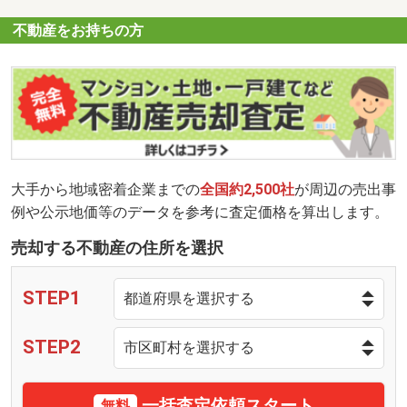
不動産をお持ちの方
大手から地域密着企業までの
全国約2,500社
が周辺の売出事
例や公示地価等のデータを参考に査定価格を算出します。
売却する不動産の住所を選択
STEP1
STEP2
一括査定依頼スタート
無料