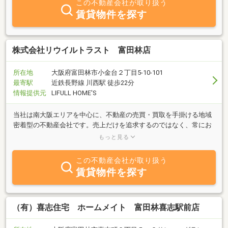
この不動産会社が取り扱う
賃貸物件を探す
株式会社リウイルトラスト 富田林店
所在地
大阪府富田林市小金台２丁目5-10-101
最寄駅
近鉄長野線 川西駅 徒歩22分
情報提供元
LIFULL HOME'S
当社は南大阪エリアを中心に、不動産の売買・買取を手掛ける地域
密着型の不動産会社です。売上だけを追求するのではなく、常にお
客様の立場に立ち、一人ひとりに最適なご提案を行うことを大切に
もっと見る
しております。
この不動産会社が取り扱う
賃貸物件を探す
（有）喜志住宅 ホームメイト 富田林喜志駅前店