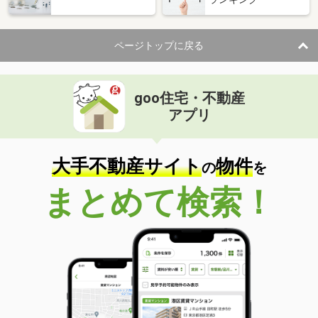
ページトップに戻る
goo住宅・不動産
アプリ
大手不動産サイト
物件
の
を
まとめて検索！