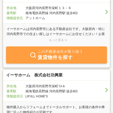
所在地
大阪府河内長野市栄町１３－６
最寄駅
南海電鉄高野線 河内長野駅 徒歩8分
情報提供元
アットホーム
イーサホームは河内長野市にある不動産会社です。大阪府内・特に
河内長野市での住まい探しはイーサホームにお任せください！お客
様の希望にあった物件を親身になってお探しします。不動産のこと
もっと見る
なら些細なことでもご相談ください。無料売却相談・査定実施中。
皆様からのお問合せ心よりお待ちしております。
この不動産会社が取り扱う
賃貸物件を探す
イーサホーム 株式会社功興業
所在地
大阪府河内長野市栄町13-6
最寄駅
南海電鉄高野線 河内長野駅 徒歩8分
情報提供元
LIFULL HOME'S
物件購入からリフォームまでトータルサポート。お客様の条件や希
望に沿った物件紹介が可能です。