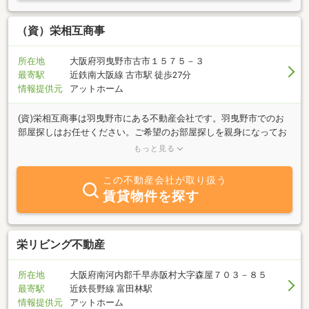
（コスモテック）など、他社にない様々な付加価値サービス（売却
の武器）を戦略的に利用して、売主様の不動産を有利・高額に売却
することを目標に取り組んでいます。 不動産の売却は、法務大臣認
（資）栄相互商事
証裁判外紛争解決機関日本不動産仲裁機構ADRセンター調停人、任
意売却不動産コーディネーター在籍の売却エージェント（売主の味
所在地
大阪府羽曳野市古市１５７５－３
方）のコスモ住建にお任せください。
最寄駅
近鉄南大阪線 古市駅 徒歩27分
情報提供元
アットホーム
(資)栄相互商事は羽曳野市にある不動産会社です。羽曳野市でのお
部屋探しはお任せください。ご希望のお部屋探しを親身になってお
手伝いさせて頂きます。 不動産のことならどんな些細なことでもお
もっと見る
気軽にお問合せ下さい。皆様のお問合せ心よりお待ちしておりま
す。
この不動産会社が取り扱う
賃貸物件を探す
栄リビング不動産
所在地
大阪府南河内郡千早赤阪村大字森屋７０３－８５
最寄駅
近鉄長野線 富田林駅
情報提供元
アットホーム