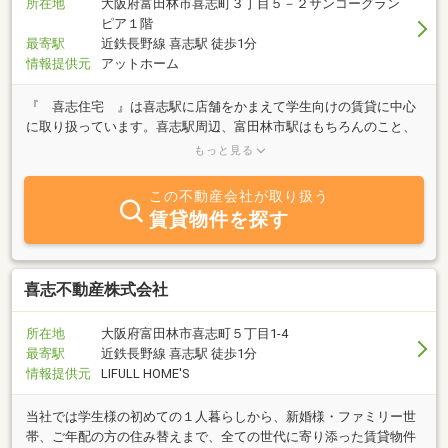
所在地
大阪府富田林市喜志町３丁目５－２サンコーグラン
ピア１階
最寄駅
近鉄長野線 喜志駅 徒歩1分
情報提供元
アットホーム
『 喜志住宅 』は喜志駅に店舗をかまえて学生向けの賃貸に中心
に取り扱っています。喜志駅周辺、富田林市駅はもちろんのこと、
他にもファミリータイプ、大阪芸術大学周辺の河南町の物件も取り
もっと見る
扱っております！『 喜志住宅でお部屋探しをするポイント 』相
談・案内無料ですので、お気軽にご来店くださいませ。入居後のア
この不動産会社が取り扱う
フターフォロー。 当社の管理または専任の物件が多数あります。
賃貸物件を探す
お部屋のリフォーム工事、修理メンテナンスも弊社工事部門で担当
しており、入居者様をトータルでサポートしています。保護者様に
安心と最小限の出費で契約していただけるよう頑張っておりま
す！！大阪芸術大学学校紹介の学生寮、学生専用マンションもあり
喜志不動産株式会社
ます！在校生の方、リピーターのお客様、また、先輩から受験され
る後輩に多くご紹介いただいております。地元に強く、豊富な物件
所在地
大阪府富田林市喜志町５丁目1-4
の中から選んでいただけます！地域密着店だからわかる情報を基
最寄駅
近鉄長野線 喜志駅 徒歩1分
に、ご家族の方々にも安心していただけるようなおすすめ物件を紹
情報提供元
LIFULL HOME'S
介しています！お客様のお部屋探しを『 喜志住宅 』がサポート
致します！当社は、喜志駅か
当社では学生様の初めての１人暮らしから、新婚様・ファミリー世
帯、ご年配の方の住み替えまで、全ての世代に寄り添った賃貸物件