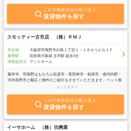
く、その先もずっと寄り添える存在でありたいと考えています。住
まいの性能にもこだわり、「高気密・高断熱・高耐震・高耐久」を
この不動産会社が取り扱う
ベースに、安心して長く暮らせる家づくりを行っています。自社ブ
賃貸物件を探す
ランド「アローラホーム」は、グループ会社である（株）アローラ
が設計・施工・アフターまで一貫してサポート。さまざまなライフ
スタイルに合う住まいを日々追求しています。ショールームやスキ
ップフロアのモデルハウスもご見学いただけます。河内長野市にお
スモッティー古市店 （株）ＲＭＪ
越しの際は、ぜひ気軽にお立ち寄りください。
所在地
大阪府羽曳野市白鳥１丁目１－１６ホリビル１Ｆ
最寄駅
近鉄南大阪線 古市駅 徒歩3分
情報提供元
アットホーム
藤井寺、羽曳野はもちろん松原市・富田林市・柏原市・南河内郡・
河内長野市と幅広く物件のご紹介をさせていただきます。ペット相
談可・駐車場付き戸建て・事務所・保証人がいない、審査に不安等
もっと見る
お気軽にご相談ください！全て当店が解決致します！クレジット決
済・オンライン内覧も対応させて頂きます♪どんなことでもお気軽
この不動産会社が取り扱う
にお問い合わせ下さい＾＾
賃貸物件を探す
イーサホーム （株）功興業