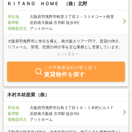
ＫＩＴＡＮＯ ＨＯＭＥ （株）北野
所在地
大阪府羽曳野市軽里３丁目２－２１Ｋコート軽里
最寄駅
近鉄南大阪線 古市駅 徒歩9分
情報提供元
アットホーム
大阪府羽曳野市に本社を構え、南大阪エリア一円で、賃貸の仲介、
リフォーム、管理、売買の仲介等を主な業務とし営業しています。
賃貸は、マンションやハイツ、貸家等の居住用賃貸、貸店舗や事務
もっと見る
所、倉庫、工場、土地の事業用物件も取り扱っております。１９８
３年の創業より、賃貸の仲介や管理、売買仲介を通して、仲介業務
この不動産会社が取り扱う
だけではなく、自社収益ビルや、店舗、マンション等も購入または
賃貸物件を探す
新築し、現在も多数所有し、入居者様、事業者様にお借り頂いてお
ります。仲介業務だけではなく、自社所有物件の管理業務も通じ、
収益物件のオーナー様のお悩みも自身が身を持って経験し、日々思
案しながら起こった事案に対し、対応させて頂いております。自身
木村木材産業（株）
の利益だけを優先するのではなく、オーナー様、入居者様のお悩み
に寄り添える不動産会社で有りたい、と思っております。皆様のお
所在地
大阪府羽曳野市白鳥３丁目１６－１木村ビル１Ｆ
力添えを頂きまして、２０１９年１２月に自社マンション「Ｋコー
最寄駅
近鉄南大阪線 古市駅 徒歩5分
ト軽里」を新築し、当社も１階部分へ事務所移転致しました。営業
情報提供元
アットホーム
方針につきましては、強引な営業は一切致しません。ご安心してお
気軽に、お問い合わせ頂けましたら、ありがたく存じます。