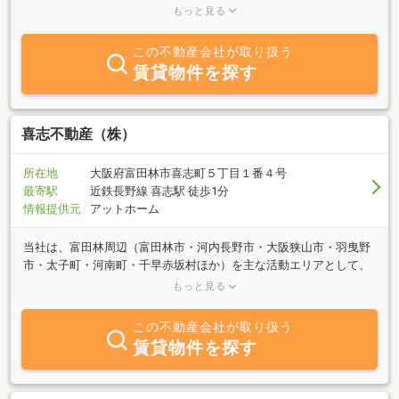
をご紹介しております。お部屋探しは当店にお任せ下さい。賃貸情
もっと見る
報量が自慢です。
この不動産会社が取り扱う
賃貸物件を探す
喜志不動産（株）
所在地
大阪府富田林市喜志町５丁目１番４号
最寄駅
近鉄長野線 喜志駅 徒歩1分
情報提供元
アットホーム
当社は、富田林周辺（富田林市・河内長野市・大阪狭山市・羽曳野
市・太子町・河南町・千早赤坂村ほか）を主な活動エリアとして、
不動産の業務を行っております。不動産に関する様々な「売りた
もっと見る
い」「買いたい」「借りたい」に、豊富な知識と経験に基づきお答
えします。お客様のご希望に併せたスピーディな対応を心掛けてお
この不動産会社が取り扱う
ります。もちろんご相談は無料です。近鉄長野線「喜志」駅よりす
賃貸物件を探す
ぐ近くにあります。ファミリーマートが目印です。お気軽にご来店
ください。