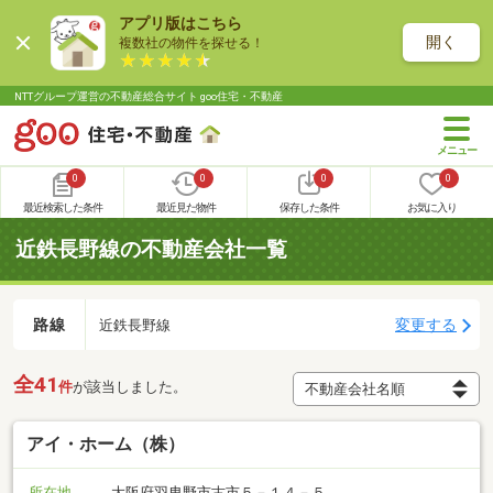
アプリ版はこちら
開く
複数社の物件を探せる！
NTTグループ運営の不動産総合サイト goo住宅・不動産
0
0
0
0
最近検索した条件
最近見た物件
保存した条件
お気に入り
近鉄長野線の不動産会社一覧
路線
変更する
近鉄長野線
全41
件
が該当しました。
アイ・ホーム（株）
所在地
大阪府羽曳野市古市５－１４－５