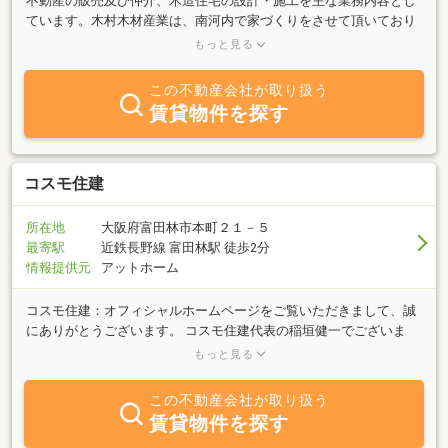
不動産の販売及び仲介、木造住宅の設計・施工を主な業務内容とし
ています。木村木材産業は、南河内で家づくりをさせて頂いており
ます。これからも永年お客様の財産となるものをご提供できるよ
もっと見る
う、理想の住まいを追及してまいります。皆様からのご相談、心か
らお待ちしております。
この不動産会社が取り扱う
賃貸物件を探す
コスモ住建
所在地
大阪府富田林市本町２１－５
最寄駅
近鉄長野線 富田林駅 徒歩2分
情報提供元
アットホーム
コスモ住建：オフィシャルホームページをご覧いただきまして、誠
にありがとうございます。 コスモ住建代表の稲垣健一でございま
す。 コスモ住建は、大阪 富田林で創業以来32年、不動産の売却の
もっと見る
窓口、不動産セラーズエージェント（売主様の味方）を目指してい
る 町のe不動産やさんです。 不動産の売却は、不動産の価値とリス
この不動産会社が取り扱う
クを一瞬で判断するSelFin（セルフィン）や、希望条件を入力後２
賃貸物件を探す
４時間以内に新着物件情報をお届けするAI評価付き物件提案ロボ