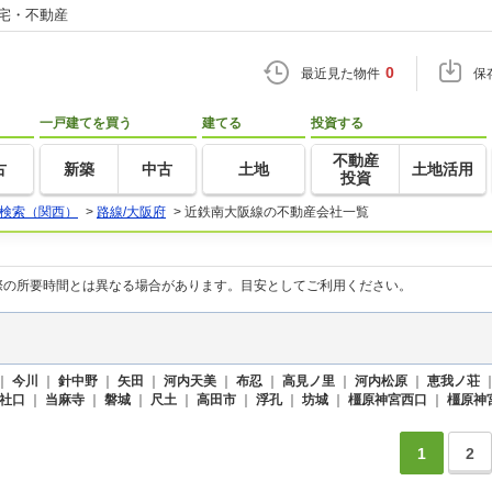
住宅・不動産
0
最近見た物件
保
一戸建てを買う
建てる
投資する
不動産
古
新築
中古
土地
土地活用
投資
検索（関西）
>
路線/大阪府
>
近鉄南大阪線の不動産会社一覧
際の所要時間とは異なる場合があります。目安としてご利用ください。
｜
今川
｜
針中野
｜
矢田
｜
河内天美
｜
布忍
｜
高見ノ里
｜
河内松原
｜
恵我ノ荘
社口
｜
当麻寺
｜
磐城
｜
尺土
｜
高田市
｜
浮孔
｜
坊城
｜
橿原神宮西口
｜
橿原神
1
2