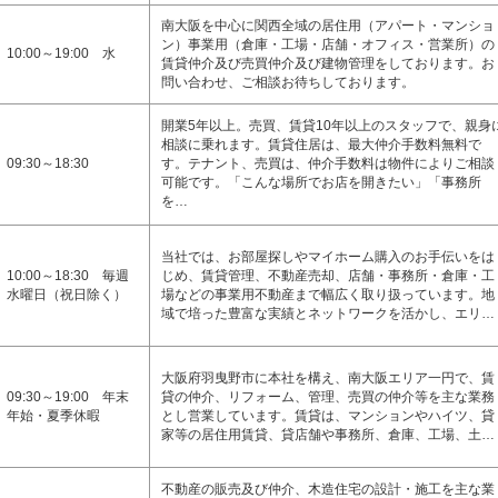
南大阪を中心に関西全域の居住用（アパート・マンショ
ン）事業用（倉庫・工場・店舗・オフィス・営業所）の
10:00～19:00 水
賃貸仲介及び売買仲介及び建物管理をしております。お
問い合わせ、ご相談お待ちしております。
開業5年以上。売買、賃貸10年以上のスタッフで、親身
相談に乗れます。賃貸住居は、最大仲介手数料無料で
09:30～18:30
す。テナント、売買は、仲介手数料は物件によりご相談
可能です。「こんな場所でお店を開きたい」「事務所
を…
当社では、お部屋探しやマイホーム購入のお手伝いをは
10:00～18:30 毎週
じめ、賃貸管理、不動産売却、店舗・事務所・倉庫・工
水曜日（祝日除く）
場などの事業用不動産まで幅広く取り扱っています。地
域で培った豊富な実績とネットワークを活かし、エリ…
大阪府羽曳野市に本社を構え、南大阪エリア一円で、賃
09:30～19:00 年末
貸の仲介、リフォーム、管理、売買の仲介等を主な業務
年始・夏季休暇
とし営業しています。賃貸は、マンションやハイツ、貸
家等の居住用賃貸、貸店舗や事務所、倉庫、工場、土…
不動産の販売及び仲介、木造住宅の設計・施工を主な業