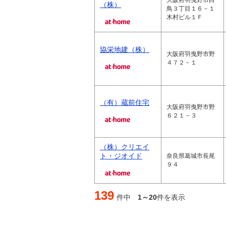
大阪府羽曳野市白
（株）
鳥３丁目１６－１
木村ビル１Ｆ
協栄地建（株）
大阪府羽曳野市野
４７２－１
（有）蔵前住宅
大阪府羽曳野市野
６２１－３
（株）クリエイ
ト・ジオイド
奈良県葛城市長尾
９４
139
件中
1～20
件を表示