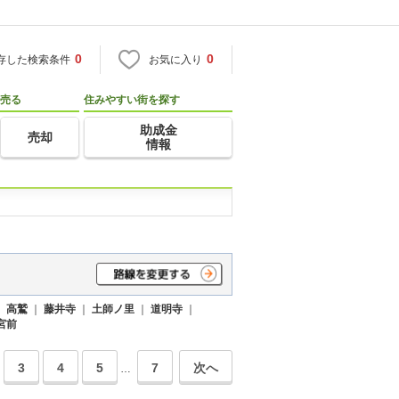
0
0
存した検索条件
お気に入り
売る
住みやすい街を探す
助成金
売却
情報
｜
高鷲
｜
藤井寺
｜
土師ノ里
｜
道明寺
｜
宮前
3
4
5
7
次へ
…