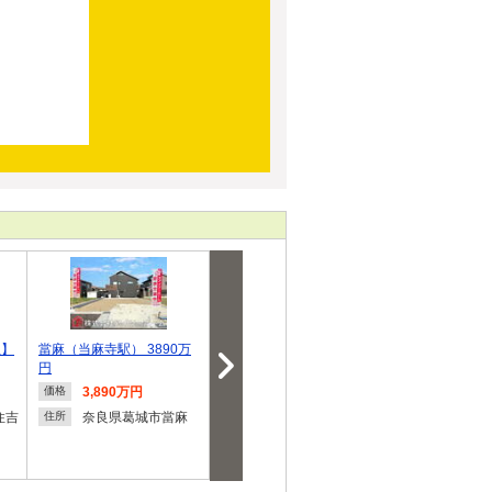
丘】
當麻（当麻寺駅） 3890万
杭全７（東部市場前駅） 38
當麻（当麻寺駅）
円
90万円
円
3,890万円
3,890万円
3,890
価格
価格
価格
住吉
奈良県葛城市當麻
大阪府大阪市東住吉
奈良県
住所
住所
住所
区杭全７