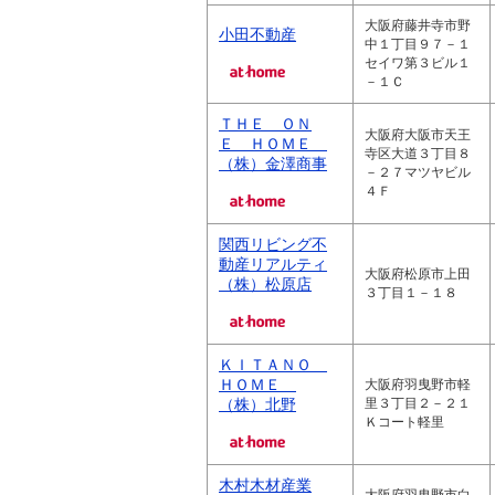
大阪府藤井寺市野
小田不動産
中１丁目９７－１
セイワ第３ビル１
－１Ｃ
ＴＨＥ ＯＮ
大阪府大阪市天王
Ｅ ＨＯＭＥ
寺区大道３丁目８
（株）金澤商事
－２７マツヤビル
４Ｆ
関西リビング不
動産リアルティ
大阪府松原市上田
（株）松原店
３丁目１－１８
ＫＩＴＡＮＯ
ＨＯＭＥ
大阪府羽曳野市軽
（株）北野
里３丁目２－２１
Ｋコート軽里
木村木材産業