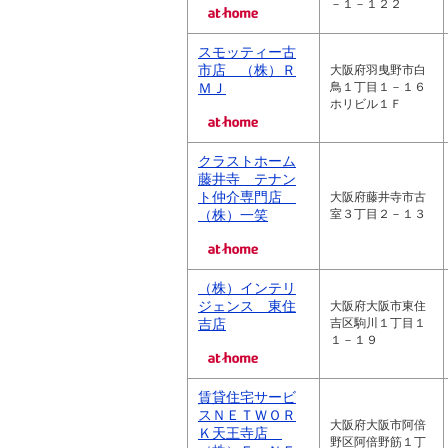
－１－１２２
スモッティー古
市店 （株）Ｒ
大阪府羽曳野市白
ＭＪ
鳥１丁目１－１６
ホリビル１Ｆ
クラストホーム
藤井寺 テナン
ト仲介専門店
大阪府藤井寺市古
（株）一笑
室３丁目２－１３
（株）インテリ
ジェンス 東住
大阪府大阪市東住
吉店
吉区駒川１丁目１
１－１９
賃貸住宅サービ
スＮＥＴＷＯＲ
大阪府大阪市阿倍
Ｋ天王寺店
野区阿倍野筋１丁