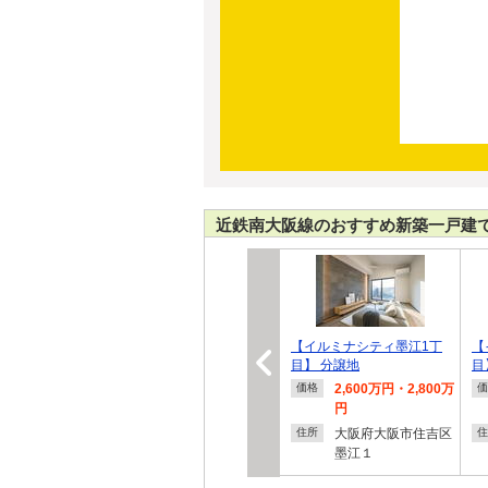
近鉄南大阪線のおすすめ新築一戸建
【イルミナシティ墨江1丁
【
目】 分譲地
目
2,600万円・2,800万
価格
価
円
大阪府大阪市住吉区
住所
住
墨江１