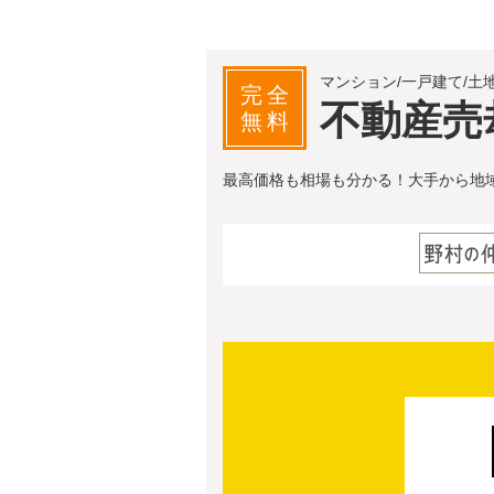
マンション/一戸建て/土
完全
不動産売
無料
最高価格も相場も分かる！大手から地