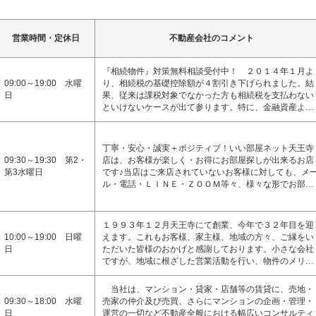
営業時間・定休日
不動産会社のコメント
『相続物件』対策無料相談受付中！ ２０１４年１月よ
09:00～19:00 水曜
り、相続税の基礎控除額が４割引き下げられました。結
日
果、従来は課税対象でなかった方も相続税を支払わない
といけないケースが出て参ります。特に、金融資産よ…
丁寧・安心・誠実＋ポジティブ！いい部屋ネット天王寺
09:30～19:30 第2・
店は、お客様が楽しく・お得にお部屋探しが出来るお店
第3水曜日
です♪当店はご来店されていないお客様に対しても、メ
ル・電話・ＬＩＮＥ・ＺＯＯＭ等々、様々な形でお部…
１９９３年１２月天王寺にて創業、今年で３２年目を迎
10:00～19:00 日曜
えます。これもお客様、家主様、地域の方々、ご縁をい
日
ただいた皆様のおかげと感謝しております。小さな会社
ですが、地域に根ざした営業活動を行い、物件のメリ…
当社は、マンション・貸家・店舗等の賃貸に、売地・
09:30～18:00 水曜
売家の仲介及び売買、さらにマンションの企画・管理・
日
運営の一切など不動産全般における幅広いコンサルティ