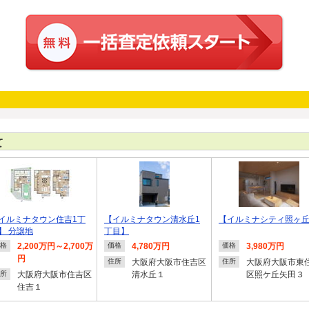
て
イルミナタウン住吉1丁
【イルミナタウン清水丘1
【イルミナシティ照ヶ
】 分譲地
丁目】
2,200万円～2,700万
4,780万円
3,980万円
格
価格
価格
円
大阪府大阪市住吉区
大阪府大阪市東
住所
住所
大阪府大阪市住吉区
清水丘１
区照ケ丘矢田３
所
住吉１