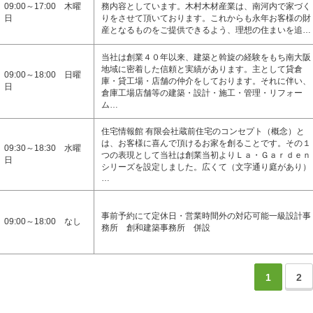
09:00～17:00 木曜
務内容としています。木村木材産業は、南河内で家づく
日
りをさせて頂いております。これからも永年お客様の財
産となるものをご提供できるよう、理想の住まいを追…
当社は創業４０年以来、建築と斡旋の経験をもち南大阪
地域に密着した信頼と実績があります。主として貸倉
09:00～18:00 日曜
庫・貸工場・店舗の仲介をしております。それに伴い、
日
倉庫工場店舗等の建築・設計・施工・管理・リフォー
ム…
住宅情報館 有限会社蔵前住宅のコンセプト（概念）と
は、お客様に喜んで頂けるお家を創ることです。その１
09:30～18:30 水曜
つの表現として当社は創業当初よりＬａ・Ｇａｒｄｅｎ
日
シリーズを設定しました。広くて（文字通り庭があり）
…
事前予約にて定休日・営業時間外の対応可能一級設計事
09:00～18:00 なし
務所 創和建築事務所 併設
1
2