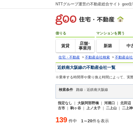
NTTグループ運営の不動産総合サイト goo
借りる
マンションを買う
店舗･
賃貸
新築
中
事業用
住宅・不動産
>
不動産会社検索
>
不動産会社
近鉄南大阪線の不動産会社一覧
※乗車する時間帯や乗り換え時間によって、実
検索条件
路線：近鉄南大阪線
指定なし
｜
大阪阿部野橋
｜
河堀口
｜
北田辺
古市
｜
駒ヶ谷
｜
上ノ太子
｜
二上山
｜
二上神
139
件中
1～20
件を表示