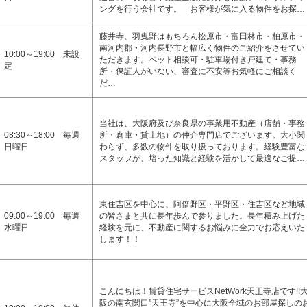
ングを行う会社です。 お客様が気に入る物件をお探…
藤井寺、羽曳野はもちろん松原市・富田林市・柏原市・
南河内郡・河内長野市と幅広く物件のご紹介をさせてい
10:00～19:00 未設
ただきます。ペット相談可・駐車場付き戸建て・事務
定
所・保証人がいない、審査に不安等お気軽にご相談く
だ…
当社は、大阪府及び奈良県の事業用不動産（店舗・事務
08:30～18:00 毎週
所・倉庫・貸土地）の仲介専門店でございます。大小関
日曜日
わらず、多数の物件を取り扱っております。経験豊富な
スタッフが、培った知識と経験を活かして最適なご提…
東住吉区を中心に、阿倍野区・平野区・住吉区など地域
09:00～19:00 毎週
の皆さまと共に長年歩んで参りました。長年積み上げた
水曜日
経験を元に、不動産に関するお悩みに全力でお応えいた
します！！
こんにちは！賃貸住宅サービスNetWork天王寺店です!!
阪の南玄関口”天王寺”を中心に大阪全域のお部屋探しの