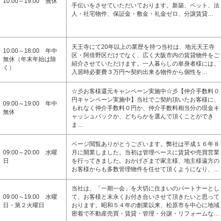
10:00～19:00 無休
手伝いをさせていただいております。新築、ペット、法
人・社宅物件、保証金・敷金・礼金ゼロ、分譲賃貸…
天王寺にて20年以上の業歴を持つ当社は、地元天王寺
10:00～18:00 年中
区・阿倍野区だけでなく、広く大阪市内の賃貸物件をご
無休（年末年始は除
紹介させていただけます。一人暮らしの単身者様には、
く）
入居時必要費３万円〜契約出来る物件から個性を…
☆彡お客様還元キャンペーン実施中☆彡【仲介手数料０
円キャンペーン実施中】当社でご契約頂いたお客様に、
09:00～19:00 年中
もれなく仲介手数料０円か、仲介手数料相当分の現金キ
無休
ャッシュバックか、どちらかを選んで頂くことができ
ま…
ページ閲覧ありがとうございます。弊社は平成１６年８
09:00～20:00 水曜
月に開業しました。当初は管理ベースに賃貸や売買営業
日
を行ってきました。おかげざまで家主様、地主様遠方の
お客様からも多数管理物件を任せて頂くようになり、…
当社は、「一期一会」を大切に住まいのパートナーとし
09:00～19:00 水曜
て、お客様と末永くお付き合いさせて頂きたいと思って
日・第２火曜日
おります。昭和５４年の創業以来、松原市を中心に地域
密着で不動産売買・賃貸・管理・分譲・リフォームな…