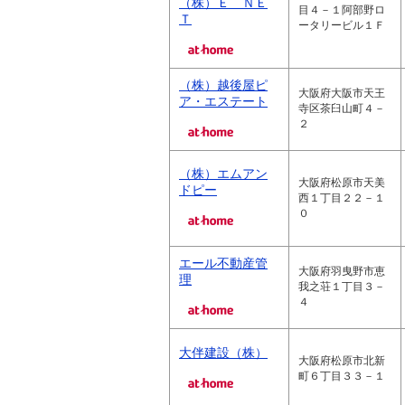
（株）Ｅ ＮＥ
目４－１阿部野ロ
Ｔ
ータリービル１Ｆ
（株）越後屋ピ
大阪府大阪市天王
ア・エステート
寺区茶臼山町４－
２
（株）エムアン
大阪府松原市天美
ドピー
西１丁目２２－１
０
エール不動産管
大阪府羽曳野市恵
理
我之荘１丁目３－
４
大伴建設（株）
大阪府松原市北新
町６丁目３３－１